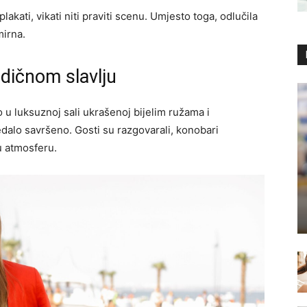
lakati, vikati niti praviti scenu. Umjesto toga, odlučila
mirna.
dičnom slavlju
 u luksuznoj sali ukrašenoj bijelim ružama i
edalo savršeno. Gosti su razgovarali, konobari
nu atmosferu.