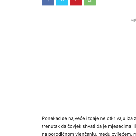
Ogl
Ponekad se najveće izdaje ne otkrivaju iza z
trenutak da čovjek shvati da je mjesecima il
na porodičnom vjenčanju, među cvijećem, m