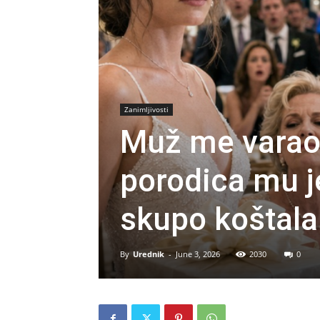
Zanimljivosti
Muž me varao
porodica mu je
skupo koštala
By
Urednik
-
June 3, 2026
2030
0