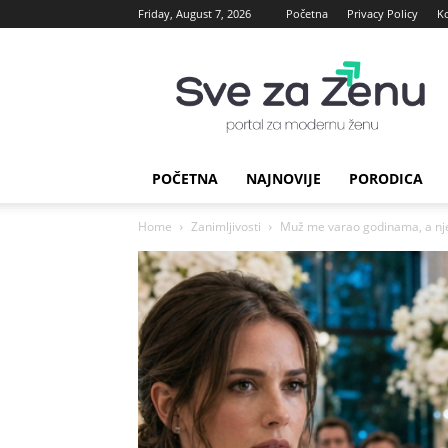
Friday, August 7, 2026
Početna
Privacy Policy
K
sve
za
Zenu
POČETNA
NAJNOVIJE
PORODICA
Home
Zanimljivosti
Muž me varao godinama, a nje