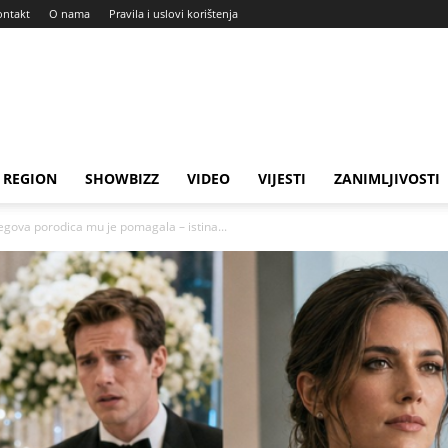
ontakt
O nama
Pravila i uslovi korištenja
REGION
SHOWBIZZ
VIDEO
VIJESTI
ZANIMLJIVOSTI
gova porodica mu je pomagala – istina...