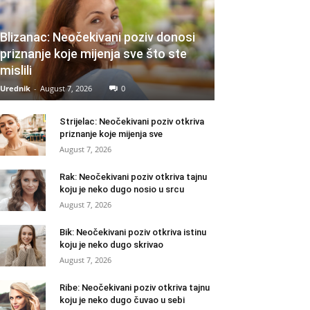
Blizanac: Neočekivani poziv donosi
priznanje koje mijenja sve što ste
mislili
Urednik
-
August 7, 2026
0
Strijelac: Neočekivani poziv otkriva
priznanje koje mijenja sve
August 7, 2026
Rak: Neočekivani poziv otkriva tajnu
koju je neko dugo nosio u srcu
August 7, 2026
Bik: Neočekivani poziv otkriva istinu
koju je neko dugo skrivao
August 7, 2026
Ribe: Neočekivani poziv otkriva tajnu
koju je neko dugo čuvao u sebi