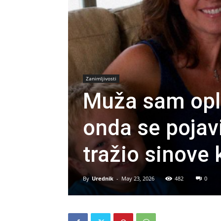
Zanimljivosti
Muža sam opla
onda se pojav
tražio sinove
By
Urednik
-
May 23, 2026
482
0