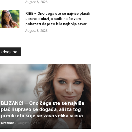
August 8, 2026
RIBE – Ono čega ste se najviše plašili
upravo dolazi, a sudbina će vam
pokazati da je to bila najbolja stvar
August 8, 2026
Izdvojeno
BLIZANCI – Ono čega ste se najviše
plašili upravo se događa, ali iza tog
preokreta krije se vaša velika sreća
Urednik
-
August 8, 2026