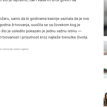
požaru, samo da bi godinama kasnije saznala da je sve
 godina žrtvovanja, suočila se sa čovekom kog je
o što je usledilo pokazalo je jednu važnu istinu —
rtvovanost i prisutnost kroz najteže trenutke života.
se nastavlja nakon oglasa