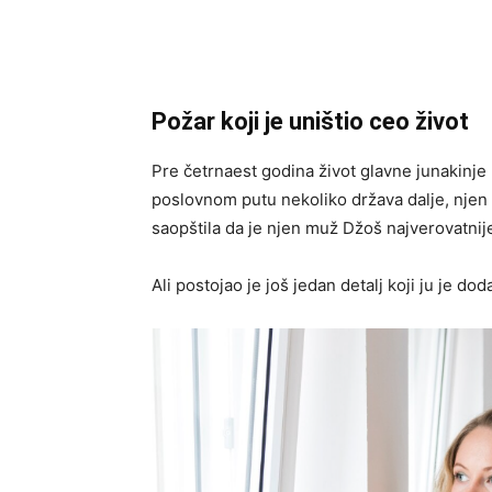
Požar koji je uništio ceo život
Pre četrnaest godina život glavne junakinje
poslovnom putu nekoliko država dalje, njen d
saopštila da je njen muž Džoš najverovatnije
Ali postojao je još jedan detalj koji ju je do