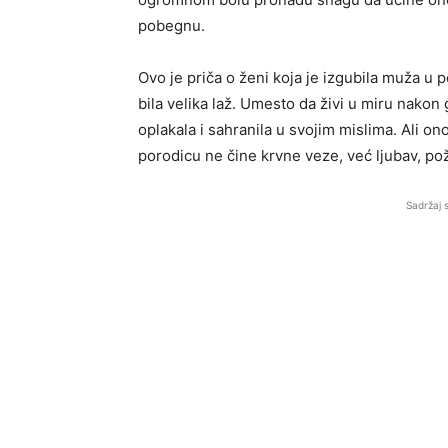
pobegnu.
Ovo je priča o ženi koja je izgubila muža u 
bila velika laž. Umesto da živi u miru nakon
oplakala i sahranila u svojim mislima. Ali on
porodicu ne čine krvne veze, već ljubav, pož
Sadržaj 