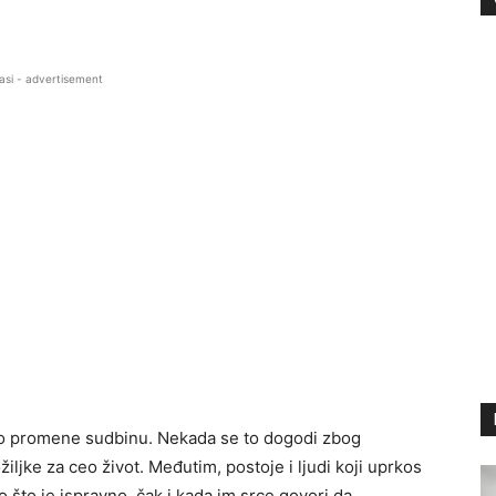
asi - advertisement
uno promene sudbinu. Nekada se to dogodi zbog
žiljke za ceo život. Međutim, postoje i ljudi koji uprkos
to je ispravno, čak i kada im srce govori da