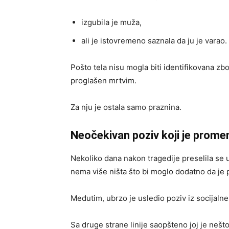
izgubila je muža,
ali je istovremeno saznala da ju je varao.
Pošto tela nisu mogla biti identifikovana zb
proglašen mrtvim.
Za nju je ostala samo praznina.
Neočekivan poziv koji je prome
Nekoliko dana nakon tragedije preselila se u
nema više ništa što bi moglo dodatno da je 
Međutim, ubrzo je usledio poziv iz socijalne
Sa druge strane linije saopšteno joj je neš