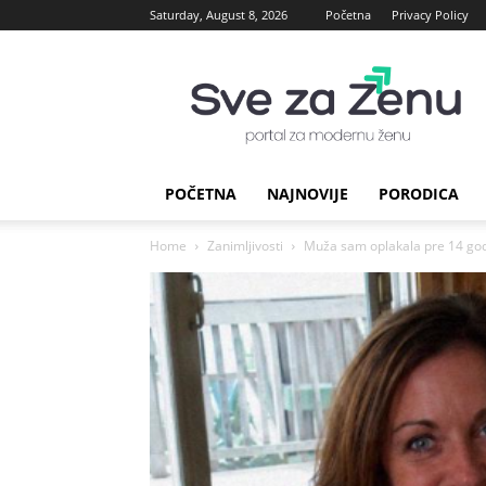
Saturday, August 8, 2026
Početna
Privacy Policy
sve
za
Zenu
POČETNA
NAJNOVIJE
PORODICA
Home
Zanimljivosti
Muža sam oplakala pre 14 godi