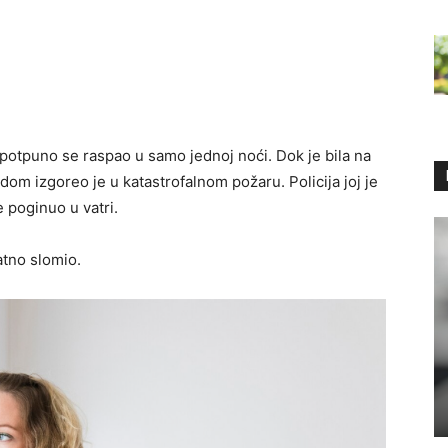
 potpuno se raspao u samo jednoj noći. Dok je bila na
om izgoreo je u katastrofalnom požaru. Policija joj je
 poginuo u vatri.
datno slomio.