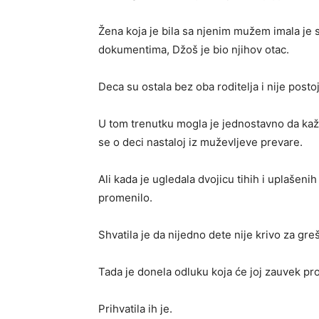
Žena koja je bila sa njenim mužem imala je 
dokumentima, Džoš je bio njihov otac.
Deca su ostala bez oba roditelja i nije postoj
U tom trenutku mogla je jednostavno da kaže 
se o deci nastaloj iz muževljeve prevare.
Ali kada je ugledala dvojicu tihih i uplašen
promenilo.
Shvatila je da nijedno dete nije krivo za greš
Tada je donela odluku koja će joj zauvek pro
Prihvatila ih je.