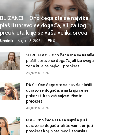
BLIZANCI – Ono čega ste se najviše
plašili upravo se događa, ali iza tog
preokreta krije se vaša velika sreća
Urednik
-
August 8, 2026
0
STRIJELAC – Ono čega ste se najviše
plašili upravo se događa, ali iza svega
toga krije se najbolji preokret
August 8, 2026
RAK – Ono čega ste se najviše plašili
upravo se događa, a na kraju će se
pokazati kao vaš najveći životni
preokret
August 8, 2026
BIK – Ono čega ste se najviše plašili
upravo se događa, ali će vam donijeti
preokret koji niste mogli zamisliti