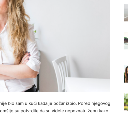
nije bio sam u kući kada je požar izbio. Pored njegovog
komšije su potvrdile da su videle nepoznatu ženu kako