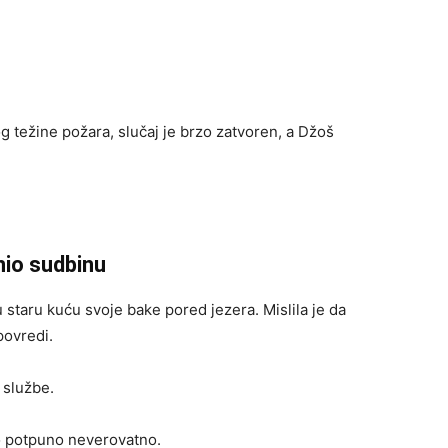
og težine požara, slučaj je brzo zatvoren, a Džoš
nio sudbinu
 staru kuću svoje bake pored jezera. Mislila je da
povredi.
 službe.
to potpuno neverovatno.