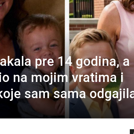
kala pre 14 godina, a
io na mojim vratima i
 koje sam sama odgajil