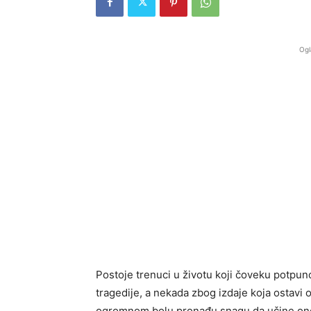
Ogl
Postoje trenuci u životu koji čoveku potp
tragedije, a nekada zbog izdaje koja ostavi o
ogromnom bolu pronađu snagu da učine ono š