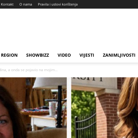
Kontakt
O nama
Pravila i uslovi korištenja
REGION
SHOWBIZZ
VIDEO
VIJESTI
ZANIMLJIVOSTI
na, a onda se pojavio na mojim...