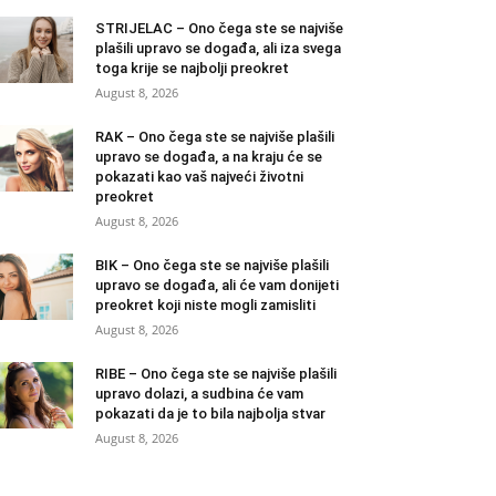
STRIJELAC – Ono čega ste se najviše
plašili upravo se događa, ali iza svega
toga krije se najbolji preokret
August 8, 2026
RAK – Ono čega ste se najviše plašili
upravo se događa, a na kraju će se
pokazati kao vaš najveći životni
preokret
August 8, 2026
BIK – Ono čega ste se najviše plašili
upravo se događa, ali će vam donijeti
preokret koji niste mogli zamisliti
August 8, 2026
RIBE – Ono čega ste se najviše plašili
upravo dolazi, a sudbina će vam
pokazati da je to bila najbolja stvar
August 8, 2026