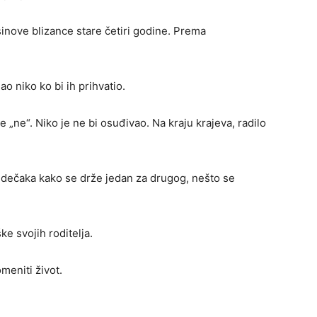
sinove blizance stare četiri godine. Prema
ao niko ko bi ih prihvatio.
„ne“. Niko je ne bi osuđivao. Na kraju krajeva, radilo
ih dečaka kako se drže jedan za drugog, nešto se
ke svojih roditelja.
meniti život.