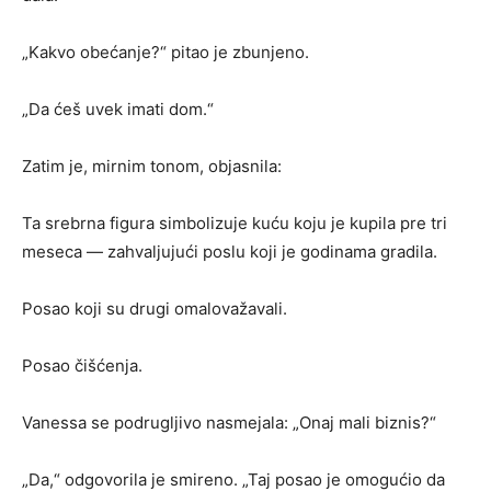
„Kakvo obećanje?“ pitao je zbunjeno.
„Da ćeš uvek imati dom.“
Zatim je, mirnim tonom, objasnila:
Ta srebrna figura simbolizuje kuću koju je kupila pre tri
meseca — zahvaljujući poslu koji je godinama gradila.
Posao koji su drugi omalovažavali.
Posao čišćenja.
Vanessa se podrugljivo nasmejala: „Onaj mali biznis?“
„Da,“ odgovorila je smireno. „Taj posao je omogućio da