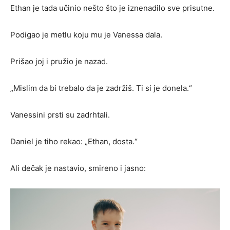
Ethan je tada učinio nešto što je iznenadilo sve prisutne.
Podigao je metlu koju mu je Vanessa dala.
Prišao joj i pružio je nazad.
„Mislim da bi trebalo da je zadržiš. Ti si je donela.“
Vanessini prsti su zadrhtali.
Daniel je tiho rekao: „Ethan, dosta.“
Ali dečak je nastavio, smireno i jasno: