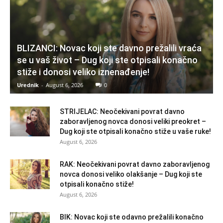
BLIZANCI: Novac koji ste davno prežalili vraća
se u vaš život – Dug koji ste otpisali konačno
stiže i donosi veliko iznenađenje!
Urednik
-
August 6, 2026
0
STRIJELAC: Neočekivani povrat davno
zaboravljenog novca donosi veliki preokret –
Dug koji ste otpisali konačno stiže u vaše ruke!
August 6, 2026
RAK: Neočekivani povrat davno zaboravljenog
novca donosi veliko olakšanje – Dug koji ste
otpisali konačno stiže!
August 6, 2026
BIK: Novac koji ste odavno prežalili konačno