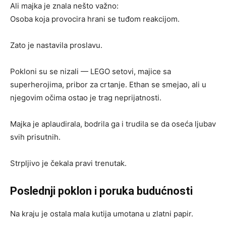
Ali majka je znala nešto važno:
Osoba koja provocira hrani se tuđom reakcijom.
Zato je nastavila proslavu.
Pokloni su se nizali — LEGO setovi, majice sa
superherojima, pribor za crtanje. Ethan se smejao, ali u
njegovim očima ostao je trag neprijatnosti.
Majka je aplaudirala, bodrila ga i trudila se da oseća ljubav
svih prisutnih.
Strpljivo je čekala pravi trenutak.
Poslednji poklon i poruka budućnosti
Na kraju je ostala mala kutija umotana u zlatni papir.