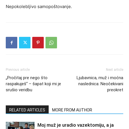
Nepokolebljivo samopoštovanje.
Previous article
Next article
„Pročitaj pre nego što
Ljubavnica, muž i moćna
raspakuješ“ – šapat koji mi je
naslednica: Neočekivani
srušio veridbu
preokret
RELATED ARTICLES
MORE FROM AUTHOR
Moj muž je uradio vazektomiju, a ja