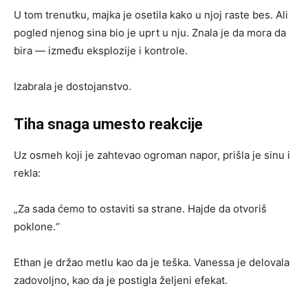
U tom trenutku, majka je osetila kako u njoj raste bes. Ali
pogled njenog sina bio je uprt u nju. Znala je da mora da
bira — između eksplozije i kontrole.
Izabrala je dostojanstvo.
Tiha snaga umesto reakcije
Uz osmeh koji je zahtevao ogroman napor, prišla je sinu i
rekla:
„Za sada ćemo to ostaviti sa strane. Hajde da otvoriš
poklone.“
Ethan je držao metlu kao da je teška. Vanessa je delovala
zadovoljno, kao da je postigla željeni efekat.