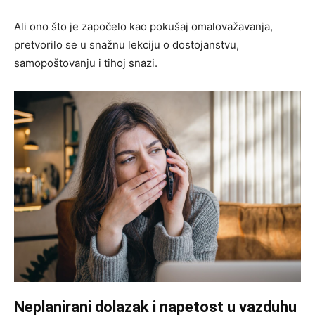
Ali ono što je započelo kao pokušaj omalovažavanja,
pretvorilo se u snažnu lekciju o dostojanstvu,
samopoštovanju i tihoj snazi.
Neplanirani dolazak i napetost u vazduhu