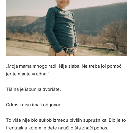
„Moja mama mnogo radi. Nije slaba. Ne treba joj pomoć
jer je manje vredna.“
Tišina je ispunila dvorište.
Odrasli nisu imali odgovor.
To više nije bio sukob između bivših supružnika. Bio je to
trenutak u kojem je dete naučilo šta znači ponos.