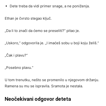
Dete treba da vidi primer snage, a ne poniženja.
Ethan je čvrsto stegao ključ.
„Da li to znači da ćemo se preseliti?“ pitao je.
„Uskoro,“ odgovorila je. „I imaćeš sobu u boji koju želiš.“
„Čak i plavu?“
„Posebno plavu.“
U tom trenutku, nešto se promenilo u njegovom držanju.
Ramena su mu se ispravila. Sramota je nestala.
Neočekivani odgovor deteta