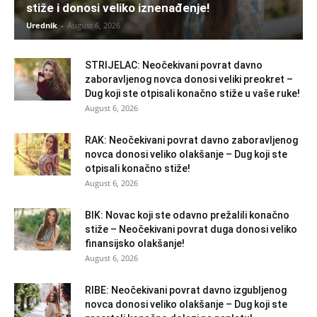
stiže i donosi veliko iznenađenje!
Urednik
-
August 6, 2026
STRIJELAC: Neočekivani povrat davno
zaboravljenog novca donosi veliki preokret –
Dug koji ste otpisali konačno stiže u vaše ruke!
August 6, 2026
RAK: Neočekivani povrat davno zaboravljenog
novca donosi veliko olakšanje – Dug koji ste
otpisali konačno stiže!
August 6, 2026
BIK: Novac koji ste odavno prežalili konačno
stiže – Neočekivani povrat duga donosi veliko
finansijsko olakšanje!
August 6, 2026
RIBE: Neočekivani povrat davno izgubljenog
novca donosi veliko olakšanje – Dug koji ste