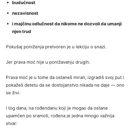
budućnost
nezavisnost
i majčinu odlučnost da nikome ne dozvoli da umanji
njen trud
Pokušaj poniženja pretvoren je u lekciju o snazi.
Jer prava moć nije u ponižavanju drugih.
Prava moć je u tome da ostaneš miran, izgradiš svoj put i
pokažeš detetu da se dostojanstvo nikada ne daje — ono
se živi.
I tog dana, na rođendanu koji je mogao da ostane
upamćen po sramoti, rođena je jedna mnogo važnija
stvar: