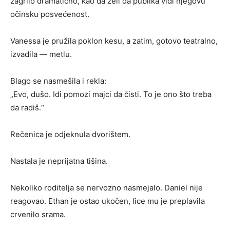
zagrlio dramatično, kao da želi da publika vidi njegovu
očinsku posvećenost.
Vanessa je pružila poklon kesu, a zatim, gotovo teatralno,
izvadila — metlu.
Blago se nasmešila i rekla:
„Evo, dušo. Idi pomozi majci da čisti. To je ono što treba
da radiš.“
Rečenica je odjeknula dvorištem.
Nastala je neprijatna tišina.
Nekoliko roditelja se nervozno nasmejalo. Daniel nije
reagovao. Ethan je ostao ukočen, lice mu je preplavila
crvenilo srama.