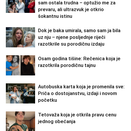
sam ostala trudna – optužio me za
prevaru, ali ultrazvuk je otkrio
šokantnu istinu
Dok je baka umirala, samo sam ja bila
uz nju – njene posljednje riječi
razotkrile su porodičnu izdaju
Osam godina tišine: Rečenica koja je
razotkrila porodičnu tajnu
Autobuska karta koja je promenila sve:
Priča o dostojanstvu, izdaji i novom
početku
Tetovaža koja je otkrila pravu cenu
jednog obećanja