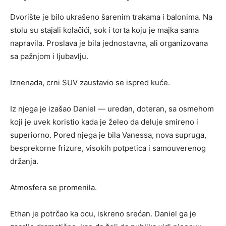
Dvorište je bilo ukrašeno šarenim trakama i balonima. Na
stolu su stajali kolačići, sok i torta koju je majka sama
napravila. Proslava je bila jednostavna, ali organizovana
sa pažnjom i ljubavlju.
Iznenada, crni SUV zaustavio se ispred kuće.
Iz njega je izašao Daniel — uredan, doteran, sa osmehom
koji je uvek koristio kada je želeo da deluje smireno i
superiorno. Pored njega je bila Vanessa, nova supruga,
besprekorne frizure, visokih potpetica i samouverenog
držanja.
Atmosfera se promenila.
Ethan je potrčao ka ocu, iskreno srećan. Daniel ga je