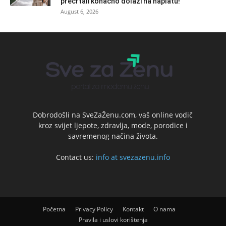
precrtali konačno dolazi na naplatu!
August 6, 2026
Dobrodošli na SveZaŽenu.com, vaš online vodič
kroz svijet ljepote, zdravlja, mode, porodice i
savremenog načina života.
Contact us:
info at svezazenu.info
Početna
Privacy Policy
Kontakt
O nama
Pravila i uslovi korištenja