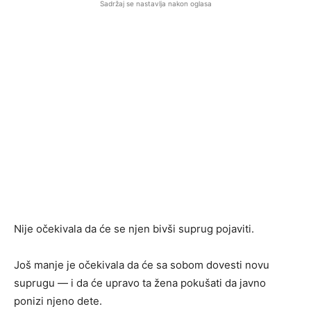
Sadržaj se nastavlja nakon oglasa
Nije očekivala da će se njen bivši suprug pojaviti.
Još manje je očekivala da će sa sobom dovesti novu
suprugu — i da će upravo ta žena pokušati da javno
ponizi njeno dete.