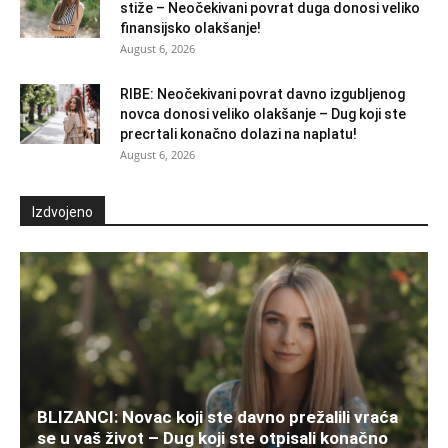
stiže – Neočekivani povrat duga donosi veliko
finansijsko olakšanje!
August 6, 2026
RIBE: Neočekivani povrat davno izgubljenog
novca donosi veliko olakšanje – Dug koji ste
precrtali konačno dolazi na naplatu!
August 6, 2026
Izdvojeno
BLIZANCI: Novac koji ste davno prežalili vraća
se u vaš život – Dug koji ste otpisali konačno