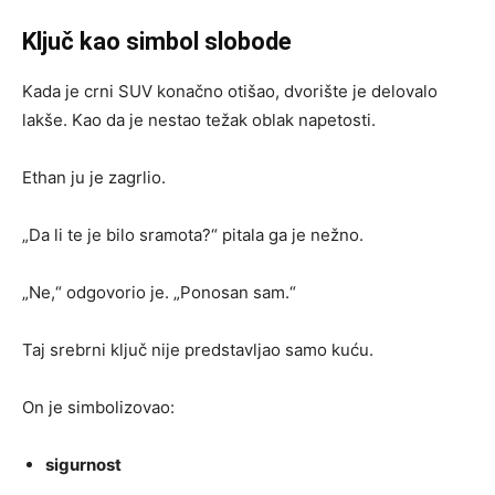
Ključ kao simbol slobode
Kada je crni SUV konačno otišao, dvorište je delovalo
lakše. Kao da je nestao težak oblak napetosti.
Ethan ju je zagrlio.
„Da li te je bilo sramota?“ pitala ga je nežno.
„Ne,“ odgovorio je. „Ponosan sam.“
Taj srebrni ključ nije predstavljao samo kuću.
On je simbolizovao:
sigurnost