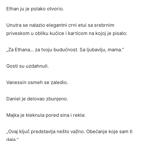
Ethan ju je polako otvorio.
Unutra se nalazio elegantni crni etui sa srebrnim
priveskom u obliku kućice i karticom na kojoj je pisalo:
„Za Ethana… za tvoju budućnost. Sa ljubavlju, mama.“
Gosti su uzdahnuli.
Vanessin osmeh se zaledio.
Daniel je delovao zbunjeno.
Majka je kleknula pored sina i rekla:
„Ovaj ključ predstavlja nešto važno. Obećanje koje sam ti
dala.“