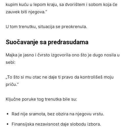
kupim kuću u lepom kraju, sa dvorištem i sobom koja će
zauvek biti njegova.“
U tom trenutku, situacija se preokrenula.
Suočavanje sa predrasudama
Majka je jasno i čvrsto izgovorila ono što je dugo nosila u
sebi:
„To što si mu otac ne daje ti pravo da kontrolišeš moju
priču.“
Ključne poruke tog trenutka bile su:
Rad nije sramota, bez obzira na njegovu vrstu.
Finansijska nezavisnost daje slobodu izbora.