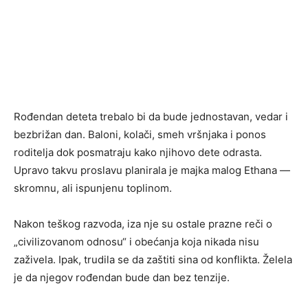
Rođendan deteta trebalo bi da bude jednostavan, vedar i
bezbrižan dan. Baloni, kolači, smeh vršnjaka i ponos
roditelja dok posmatraju kako njihovo dete odrasta.
Upravo takvu proslavu planirala je majka malog Ethana —
skromnu, ali ispunjenu toplinom.
Nakon teškog razvoda, iza nje su ostale prazne reči o
„civilizovanom odnosu“ i obećanja koja nikada nisu
zaživela. Ipak, trudila se da zaštiti sina od konflikta. Želela
je da njegov rođendan bude dan bez tenzije.