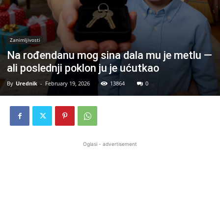
Zanimljivosti
Na rođendanu mog sina dala mu je metlu —
ali poslednji poklon ju je ućutkao
By
Urednik
-
February 19, 2026
13864
0
Oglasi - advertisement