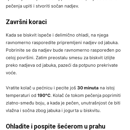
pečenja upiti i stvoriti sočan nadjev.
Završni koraci
Kada se biskvit ispeče i delimično ohladi, na njega
ravnomerno rasporedite pripremljeni nadjev od jabuka.
Pobrinite se da nadjev bude ravnomerno raspoređen po
celoj površini. Zatim preostalu smesu za biskvit izlijte
preko nadjeva od jabuka, pazeći da potpuno prekrivate
voće.
Vratite kolač u pećnicu i pecite još
30 minuta
na istoj
temperaturi od
190°C
. Kolač će tokom pečenja poprimiti
zlatno-smeđu boju, a kada je pečen, unutrašnjost će biti
vlažna i sočna zbog jabuka i jogurta u biskvitu.
Ohladite i pospite šećerom u prahu