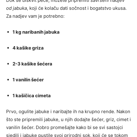
Dok se biskvit peče, možete pripremiti
savršeni nadjev
od jabuka
, koji će kolaču dati sočnost i bogatstvo ukusa.
Za nadjev vam je potrebno:
1 kg naribanih jabuka
4 kašike griza
2-3 kašike šećera
1 vanilin šećer
1 kašičica cimeta
Prvo, ogulite jabuke i naribajte ih na krupno rende. Nakon
što ste pripremili jabuke, u njih dodajte šećer, griz, cimet i
vanilin šećer. Dobro promešajte kako bi se svi sastojci
sjedili i jabuke pustile svoj prirodni sok, koji će se tokom