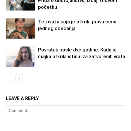
Priča o dostojanstvu, izdaji i novom
početku
Tetovaža koja je otkrila pravu cenu
jednog obećanja
Povratak posle dve godine: Kada je
majka otkrila istinu iza zatvorenih vrata
LEAVE A REPLY