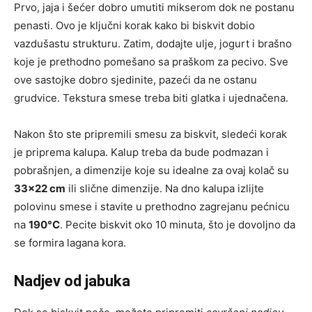
Prvo, jaja i šećer dobro umutiti mikserom dok ne postanu
penasti. Ovo je ključni korak kako bi biskvit dobio
vazdušastu strukturu. Zatim, dodajte ulje, jogurt i brašno
koje je prethodno pomešano sa praškom za pecivo. Sve
ove sastojke dobro sjedinite, pazeći da ne ostanu
grudvice. Tekstura smese treba biti glatka i ujednačena.
Nakon što ste pripremili smesu za biskvit, sledeći korak
je priprema kalupa. Kalup treba da bude podmazan i
pobrašnjen, a dimenzije koje su idealne za ovaj kolač su
33×22 cm
ili slične dimenzije. Na dno kalupa izlijte
polovinu smese i stavite u prethodno zagrejanu pećnicu
na
190°C
. Pecite biskvit oko 10 minuta, što je dovoljno da
se formira lagana kora.
Nadjev od jabuka