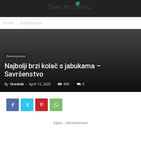
Home
Zanimljivosti
Zanimljivosti
Najbolji brzi kolač s jabukama –
Savršenstvo
By
Urednik
-
April 12, 2025
890
0
Oglasi - advertisement