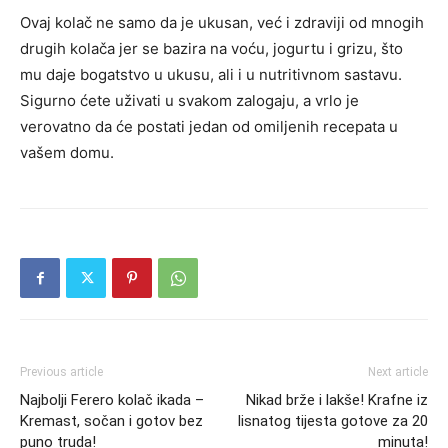
Ovaj kolač ne samo da je ukusan, već i zdraviji od mnogih
drugih kolača jer se bazira na voću, jogurtu i grizu, što
mu daje bogatstvo u ukusu, ali i u nutritivnom sastavu.
Sigurno ćete uživati u svakom zalogaju, a vrlo je
verovatno da će postati jedan od omiljenih recepata u
vašem domu.
Previous article
Next article
Najbolji Ferero kolač ikada –
Nikad brže i lakše! Krafne iz
Kremast, sočan i gotov bez
lisnatog tijesta gotove za 20
puno truda!
minuta!