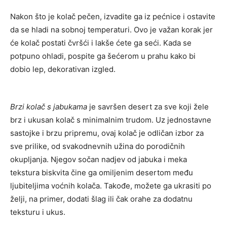
Nakon što je kolač pečen, izvadite ga iz pećnice i ostavite
da se hladi na sobnoj temperaturi. Ovo je važan korak jer
će kolač postati čvršći i lakše ćete ga seći. Kada se
potpuno ohladi, pospite ga šećerom u prahu kako bi
dobio lep, dekorativan izgled.
Brzi kolač s jabukama
je savršen desert za sve koji žele
brz i ukusan kolač s minimalnim trudom. Uz jednostavne
sastojke i brzu pripremu, ovaj kolač je odličan izbor za
sve prilike, od svakodnevnih užina do porodičnih
okupljanja. Njegov sočan nadjev od jabuka i meka
tekstura biskvita čine ga omiljenim desertom među
ljubiteljima voćnih kolača. Takođe, možete ga ukrasiti po
želji, na primer, dodati šlag ili čak orahe za dodatnu
teksturu i ukus.