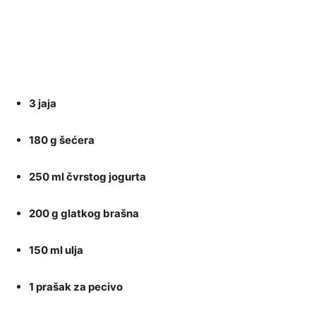
3 jaja
180 g šećera
250 ml čvrstog jogurta
200 g glatkog brašna
150 ml ulja
1 prašak za pecivo