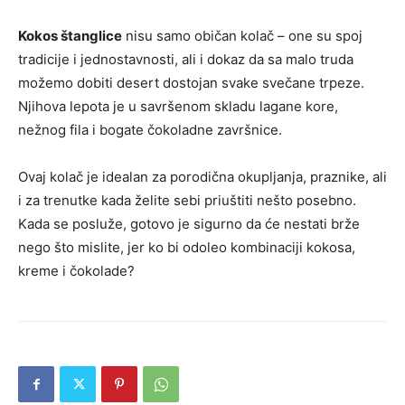
Kokos štanglice
nisu samo običan kolač – one su spoj
tradicije i jednostavnosti, ali i dokaz da sa malo truda
možemo dobiti desert dostojan svake svečane trpeze.
Njihova lepota je u savršenom skladu lagane kore,
nežnog fila i bogate čokoladne završnice.
Ovaj kolač je idealan za porodična okupljanja, praznike, ali
i za trenutke kada želite sebi priuštiti nešto posebno.
Kada se posluže, gotovo je sigurno da će nestati brže
nego što mislite, jer ko bi odoleo kombinaciji kokosa,
kreme i čokolade?