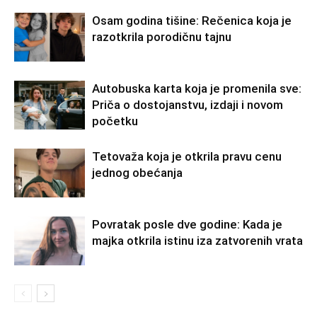
Osam godina tišine: Rečenica koja je
razotkrila porodičnu tajnu
Autobuska karta koja je promenila sve:
Priča o dostojanstvu, izdaji i novom
početku
Tetovaža koja je otkrila pravu cenu
jednog obećanja
Povratak posle dve godine: Kada je
majka otkrila istinu iza zatvorenih vrata