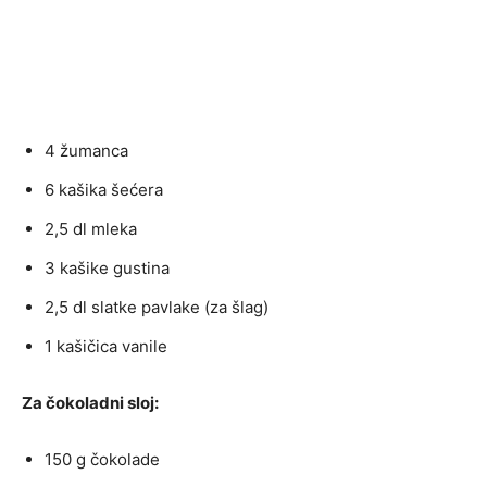
4 žumanca
6 kašika šećera
2,5 dl mleka
3 kašike gustina
2,5 dl slatke pavlake (za šlag)
1 kašičica vanile
Za čokoladni sloj:
150 g čokolade