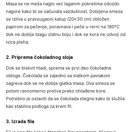
Masa se ne meša naglo već laganim pokretima odozdo
nagore kako bi se sačuvala vazdušnost. Dobijena smesa
se izliva u pravougaoni kalup (20×30 cm) obložen
papirom za pečenje, poravnava i peče u rerni na 180°C
dok ne dobije blagu zlatnu boju i dok se kora ne odvoji od
ivica pleha.
2. Priprema čokoladnog sloja
Dok se biskvit hladi, sprema se prvi deo čokoladne
obloge. Čokolada se zajedno sa slatkom pavlakom
zagreva dok se ne dobije glatka masa. Ova smesa se
potom ravnomerno preliva preko ohlađene kore.
Potrebno je ostaviti da se čokolada stegne kako bi služila
kao stabilna podloga za krem fil.
3. Izrada fila