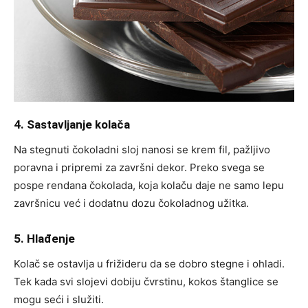
4. Sastavljanje kolača
Na stegnuti čokoladni sloj nanosi se krem fil, pažljivo
poravna i pripremi za završni dekor. Preko svega se
pospe rendana čokolada, koja kolaču daje ne samo lepu
završnicu već i dodatnu dozu čokoladnog užitka.
5. Hlađenje
Kolač se ostavlja u frižideru da se dobro stegne i ohladi.
Tek kada svi slojevi dobiju čvrstinu, kokos štanglice se
mogu seći i služiti.