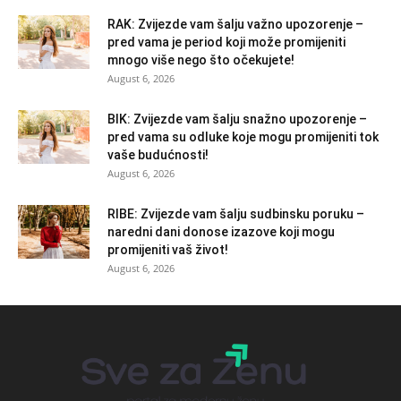
RAK: Zvijezde vam šalju važno upozorenje –
pred vama je period koji može promijeniti
mnogo više nego što očekujete!
August 6, 2026
BIK: Zvijezde vam šalju snažno upozorenje –
pred vama su odluke koje mogu promijeniti tok
vaše budućnosti!
August 6, 2026
RIBE: Zvijezde vam šalju sudbinsku poruku –
naredni dani donose izazove koji mogu
promijeniti vaš život!
August 6, 2026