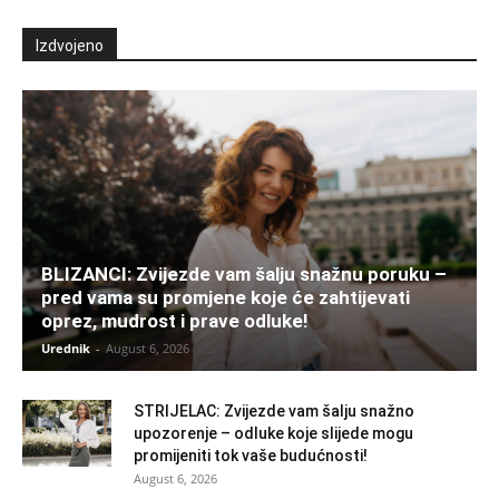
Izdvojeno
BLIZANCI: Zvijezde vam šalju snažnu poruku –
pred vama su promjene koje će zahtijevati
oprez, mudrost i prave odluke!
Urednik
-
August 6, 2026
STRIJELAC: Zvijezde vam šalju snažno
upozorenje – odluke koje slijede mogu
promijeniti tok vaše budućnosti!
August 6, 2026