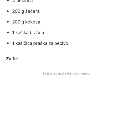
4 belanca
200 g šećera
200 g kokosa
1 kašika brašna
1 kašičica praška za pecivo
Za fil:
Sadržaj se nastavlja nakon oglasa