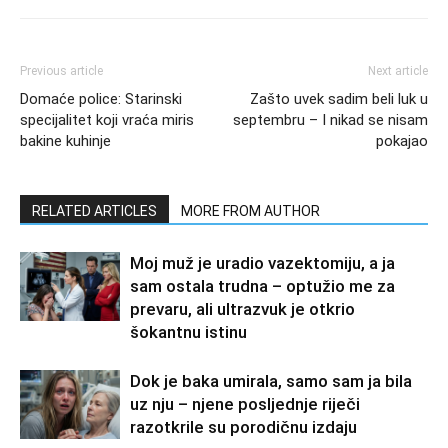
Previous article
Next article
Domaće police: Starinski
Zašto uvek sadim beli luk u
specijalitet koji vraća miris
septembru – I nikad se nisam
bakine kuhinje
pokajao
RELATED ARTICLES
MORE FROM AUTHOR
Moj muž je uradio vazektomiju, a ja
sam ostala trudna – optužio me za
prevaru, ali ultrazvuk je otkrio
šokantnu istinu
Dok je baka umirala, samo sam ja bila
uz nju – njene posljednje riječi
razotkrile su porodičnu izdaju