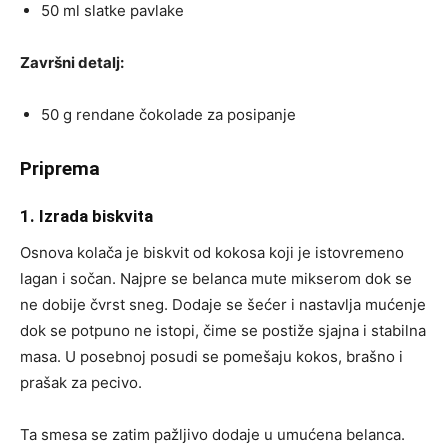
50 ml slatke pavlake
Završni detalj:
50 g rendane čokolade za posipanje
Priprema
1. Izrada biskvita
Osnova kolača je biskvit od kokosa koji je istovremeno
lagan i sočan. Najpre se belanca mute mikserom dok se
ne dobije čvrst sneg. Dodaje se šećer i nastavlja mućenje
dok se potpuno ne istopi, čime se postiže sjajna i stabilna
masa. U posebnoj posudi se pomešaju kokos, brašno i
prašak za pecivo.
Ta smesa se zatim pažljivo dodaje u umućena belanca.