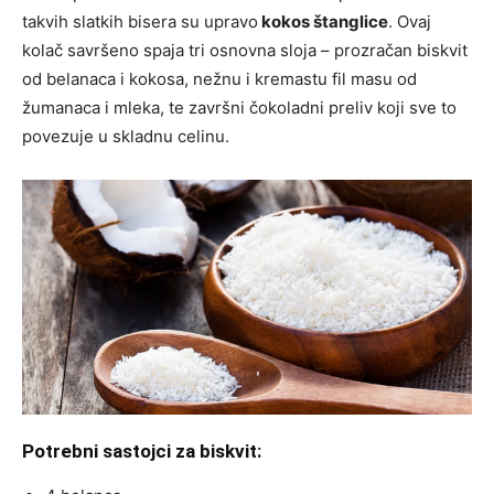
takvih slatkih bisera su upravo
kokos štanglice
. Ovaj
kolač savršeno spaja tri osnovna sloja – prozračan biskvit
od belanaca i kokosa, nežnu i kremastu fil masu od
žumanaca i mleka, te završni čokoladni preliv koji sve to
povezuje u skladnu celinu.
Potrebni sastojci za biskvit: