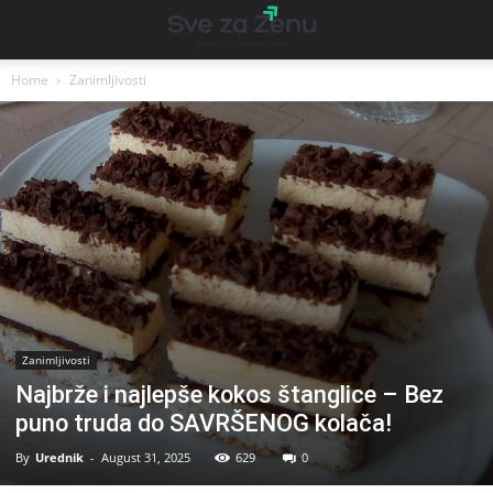
Home
Zanimljivosti
Zanimljivosti
Najbrže i najlepše kokos štanglice – Bez
puno truda do SAVRŠENOG kolača!
By
Urednik
-
August 31, 2025
629
0