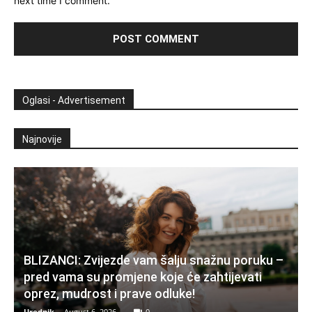
next time I comment.
Oglasi - Advertisement
Najnovije
BLIZANCI: Zvijezde vam šalju snažnu poruku –
pred vama su promjene koje će zahtijevati
oprez, mudrost i prave odluke!
Urednik
-
August 6, 2026
0