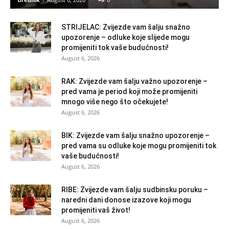
STRIJELAC: Zvijezde vam šalju snažno
upozorenje – odluke koje slijede mogu
promijeniti tok vaše budućnosti!
August 6, 2026
RAK: Zvijezde vam šalju važno upozorenje –
pred vama je period koji može promijeniti
mnogo više nego što očekujete!
August 6, 2026
BIK: Zvijezde vam šalju snažno upozorenje –
pred vama su odluke koje mogu promijeniti tok
vaše budućnosti!
August 6, 2026
RIBE: Zvijezde vam šalju sudbinsku poruku –
naredni dani donose izazove koji mogu
promijeniti vaš život!
August 6, 2026