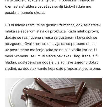
Fil je ono što kokos štanglice čini posebnim. Njegova
kremasta struktura osvežava suvlji biskvit i daje mu
posebnu punoću ukusa.
U 1 dl mleka razmute se gustin i žumanca, dok se ostatak
mleka sa šećerom stavi da proključa. Kada mleko provri,
dodaje se razmućena smesa sa gustinom i kuva dok se
ne zgusne. Ovaj krem se ostavlja da se potpuno ohladi,
uz povremeno mešanje kako se ne bi stvorila korica. U
međuvremenu se umuti slatka pavlaka u šlag. Kada je fil
hladan, postepeno se dodaje u šlag i sve zajedno dobro
sjedini, uz dodatak vanile koja daje prepoznatljivu aromu.