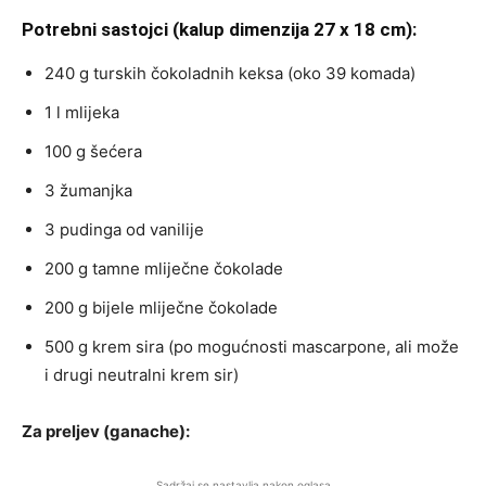
Potrebni sastojci (kalup dimenzija 27 x 18 cm):
240 g turskih čokoladnih keksa (oko 39 komada)
1 l mlijeka
100 g šećera
3 žumanjka
3 pudinga od vanilije
200 g tamne mliječne čokolade
200 g bijele mliječne čokolade
500 g krem sira (po mogućnosti mascarpone, ali može
i drugi neutralni krem sir)
Za preljev (ganache):
Sadržaj se nastavlja nakon oglasa