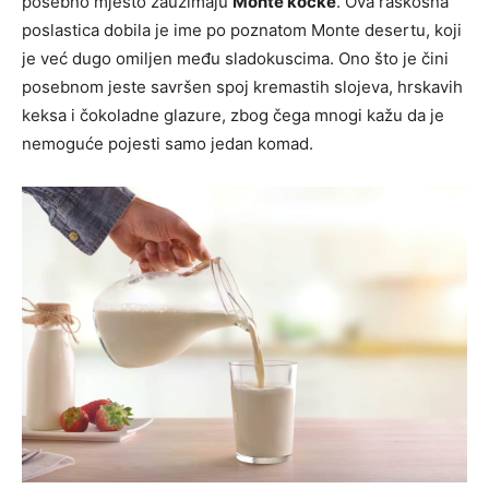
posebno mjesto zauzimaju
Monte kocke
. Ova raskošna
poslastica dobila je ime po poznatom Monte desertu, koji
je već dugo omiljen među sladokuscima. Ono što je čini
posebnom jeste savršen spoj kremastih slojeva, hrskavih
keksa i čokoladne glazure, zbog čega mnogi kažu da je
nemoguće pojesti samo jedan komad.