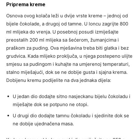
Priprema kreme
Osnova ovog kolača leži u dvije vrste kreme – jednoj od
bijele čokolade, a drugoj od tamne. U loncu zagrijte 800
ml mlijeka do vrenja. U posebnoj posudi izmiješajte
preostalih 200 ml mlijeka sa šećerom, žumanjcima i
praškom za puding. Ova mješavina treba biti glatka i bez
grudvica. Kada mlijeko proključa, u njega postepeno ulijte
smjesu sa pudingom i kuhajte na umjerenoj temperaturi,
stalno miješajući, dok se ne dobije gusta i sjajna krema.
Dobijenu kremu podijelite na dva jednaka dijela:
U jedan dio dodajte sitno nasjeckanu bijelu čokoladu i
miješajte dok se potpuno ne otopi.
U drugi dio dodajte tamnu čokoladu i sjedinite dok se
ne dobije ujednačena masa.