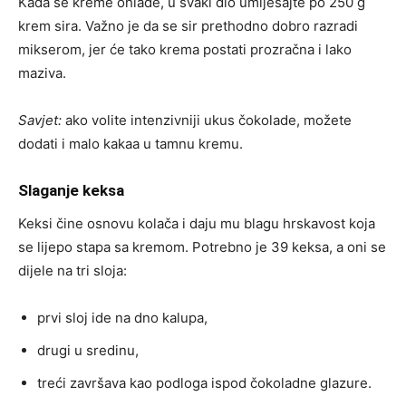
Kada se kreme ohlade, u svaki dio umiješajte po 250 g
krem sira. Važno je da se sir prethodno dobro razradi
mikserom, jer će tako krema postati prozračna i lako
maziva.
Savjet:
ako volite intenzivniji ukus čokolade, možete
dodati i malo kakaa u tamnu kremu.
Slaganje keksa
Keksi čine osnovu kolača i daju mu blagu hrskavost koja
se lijepo stapa sa kremom. Potrebno je 39 keksa, a oni se
dijele na tri sloja:
prvi sloj ide na dno kalupa,
drugi u sredinu,
treći završava kao podloga ispod čokoladne glazure.