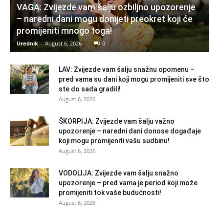
VAGA: Zvijezde vam šalju ozbiljno upozorenje
– naredni dani mogu donijeti preokret koji će
promijeniti mnogo toga!
Urednik
-
August 6, 2026
0
LAV: Zvijezde vam šalju snažnu opomenu –
pred vama su dani koji mogu promijeniti sve što
ste do sada gradili!
August 6, 2026
ŠKORPIJA: Zvijezde vam šalju važno
upozorenje – naredni dani donose događaje
koji mogu promijeniti vašu sudbinu!
August 6, 2026
VODOLIJA: Zvijezde vam šalju snažno
upozorenje – pred vama je period koji može
promijeniti tok vaše budućnosti!
August 6, 2026