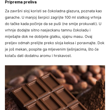
Priprema preliva
Za završni sloj koristi se čokoladna glazura, poznata kao
ganache. U manjoj šerpici zagrijte 100 ml slatkog vrhnja
do tačke kada počinje da se puši (ne smije prokuvati). U
vrhnje dodajte sitno nasjeckanu tamnu čokoladu i
miješajte dok ne dobijete glatku, sjajnu masu. Ovaj
preljev odmah prelijte preko sloja keksa i poravnajte. Dok
je još mekan, pospite ga mljevenim lješnjacima, što će
kolaču dati dodatnu aromu i hrskavost.