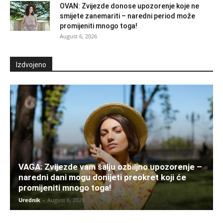
OVAN: Zvijezde donose upozorenje koje ne
smijete zanemariti – naredni period može
promijeniti mnogo toga!
August 6, 2026
Izdvojeno
VAGA: Zvijezde vam šalju ozbiljno upozorenje –
naredni dani mogu donijeti preokret koji će
promijeniti mnogo toga!
Urednik
-
August 6, 2026