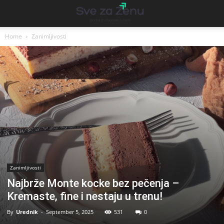
Home
Zanimljivosti
Zanimljivosti
Najbrže Monte kocke bez pečenja –
Kremaste, fine i nestaju u trenu!
By
Urednik
-
September 5, 2025
531
0