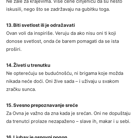
Ne žale za krajevima. Više cene činjenicu da su nešto
iskusili, nego što se zadržavaju na gubitku toga.
13. Biti svetlost ili je odražavati
Ovan voli da inspiriše. Veruju da ako nisu oni ti koji
donose svetlost, onda će barem pomagati da se ista
proširi.
14. Živeti u trenutku
Ne opterećuju se budućnošću, ni brigama koje možda
nikada neće doći. Oni žive sada – i uživaju u svakom
zračku sunca.
15. Svesno prepoznavanje sreće
Za Ovna je važno da zna kada je srećan. Oni ne dopuštaju
da trenutci prolaze nezapaženo – slave ih, makar i u sebi.
16. Ljubav je osnovni pogon