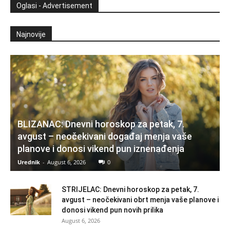
Oglasi - Advertisement
Najnovije
BLIZANAC: Dnevni horoskop za petak, 7.
avgust – neočekivani događaj menja vaše
planove i donosi vikend pun iznenađenja
Urednik
-
August 6, 2026
0
STRIJELAC: Dnevni horoskop za petak, 7.
avgust – neočekivani obrt menja vaše planove i
donosi vikend pun novih prilika
August 6, 2026