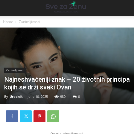
Home
Zanimljivosti
Zanimljivosti
Najneshvaćeniji znak – 20 životnih principa
kojih se drži svaki Ovan
By
Urednik
-
June 10, 2025
980
0
Oglasi - advertisement