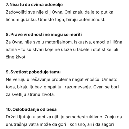
7. Nisu tu da svima udovolje
Zadovoljiti sve nije cilj Ovna. Oni znaju da je to put ka
ličnom gubitku. Umesto toga, biraju autentičnost.
8. Prave vrednosti ne mogu se meriti
Za Ovna, nije sve u materijalnom. Iskustva, emocije i lična
istina – to su stvari koje ne ulaze u tabele i statistike, ali
čine život.
9. Svetlost pobeđuje tamu
Ne veruju u rešavanje problema negativnošću. Umesto
toga, biraju ljubav, empatiju i razumevanje. Ovan se bori
za svetliju stranu života.
10. Oslobađanje od besa
Držati ljutnju u sebi za njih je samodestruktivno. Znaju da
unutrašnja vatra može da gori i korisno, ali i da sagori