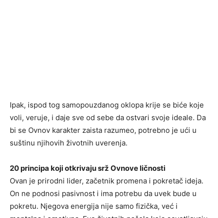
Ipak, ispod tog samopouzdanog oklopa krije se biće koje
voli, veruje, i daje sve od sebe da ostvari svoje ideale. Da
bi se Ovnov karakter zaista razumeo, potrebno je ući u
suštinu njihovih životnih uverenja.
20 principa koji otkrivaju srž Ovnove ličnosti
Ovan je prirodni lider, začetnik promena i pokretač ideja.
On ne podnosi pasivnost i ima potrebu da uvek bude u
pokretu. Njegova energija nije samo fizička, već i