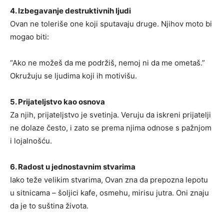
4. Izbegavanje destruktivnih ljudi
Ovan ne toleriše one koji sputavaju druge. Njihov moto bi
mogao biti:
“Ako ne možeš da me podržiš, nemoj ni da me ometaš.”
Okružuju se ljudima koji ih motivišu.
5. Prijateljstvo kao osnova
Za njih, prijateljstvo je svetinja. Veruju da iskreni prijatelji
ne dolaze često, i zato se prema njima odnose s pažnjom
i lojalnošću.
6. Radost u jednostavnim stvarima
Iako teže velikim stvarima, Ovan zna da prepozna lepotu
u sitnicama – šoljici kafe, osmehu, mirisu jutra. Oni znaju
da je to suština života.