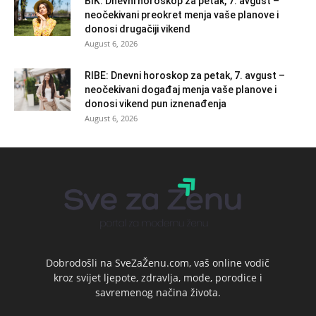
BIK: Dnevni horoskop za petak, 7. avgust –
neočekivani preokret menja vaše planove i
donosi drugačiji vikend
August 6, 2026
RIBE: Dnevni horoskop za petak, 7. avgust –
neočekivani događaj menja vaše planove i
donosi vikend pun iznenađenja
August 6, 2026
Dobrodošli na SveZaŽenu.com, vaš online vodič
kroz svijet ljepote, zdravlja, mode, porodice i
savremenog načina života.