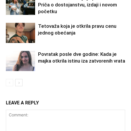
Priča o dostojanstvu, izdaji i novom
početku
Tetovaža koja je otkrila pravu cenu
jednog obećanja
Povratak posle dve godine: Kada je
majka otkrila istinu iza zatvorenih vrata
LEAVE A REPLY