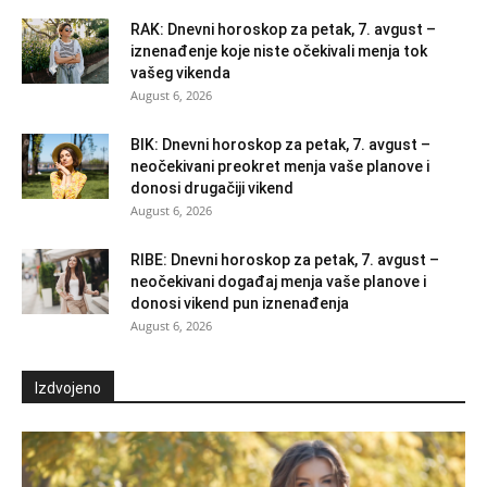
RAK: Dnevni horoskop za petak, 7. avgust –
iznenađenje koje niste očekivali menja tok
vašeg vikenda
August 6, 2026
BIK: Dnevni horoskop za petak, 7. avgust –
neočekivani preokret menja vaše planove i
donosi drugačiji vikend
August 6, 2026
RIBE: Dnevni horoskop za petak, 7. avgust –
neočekivani događaj menja vaše planove i
donosi vikend pun iznenađenja
August 6, 2026
Izdvojeno