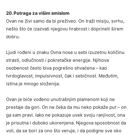
20. Potraga za višim smislom
Ovan ne živi samo da bi preživeo. On traži misiju, svrhu,
nešto što će izazvati njegovu hrabrost i doprineti širem
dobru.
Ljudi rođeni u znaku Ovna nose u sebi izuzetnu količinu
strasti, odlučnosti i pokretačke energije. Njihova
osobenost često biva pogrešno shvaćena – kao
tvrdoglavost, impulsivnost, čak i sebičnost. Međutim,
istina je mnogo složenija.
Ovan je biće vođeno unutrašnjim plamenom koji ne
prestaje da gori. On ne čeka da mu neko pokaže put – on
ga sam pravi. Iako ne pokazuje uvek svoju ranjivost, ona
je prisutna i duboko ukorenjena. Njegova sposobnost da
voli, da se bori za ono što veruje, i da podigne sve oko