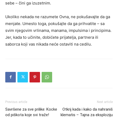
sebe – čini ga izuzetnim.
Ukoliko nekada ne razumete Ovna, ne pokušavajte da ga
menjate. Umesto toga, pokušajte da ga prihvatite – sa
svim njegovim vrlinama, manama, impulsima i principima.
Jer, kada to učinite, dobićete prijatelja, partnera ili
saborca koji vas nikada neće ostaviti na cedilu.
Previous article
Next article
Savršene za sve prilike: Kocke
Otkrij kada i kako da nahraniš
od piškota koje svi traže!
klematis – Tajna za eksploziju