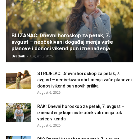
BLIZANAC: Dnevni horoskop za petak, 7.
avgust – neočekivani događaj menja vaše
planove i donosi vikend pun iznenađenja
Urednik
-
August 6, 2026
STRIJELAC: Dnevni horoskop za petak, 7.
avgust – neočekivani obrt menja vaše planove i
donosi vikend pun novih prilika
August 6, 2026
RAK: Dnevni horoskop za petak, 7. avgust –
iznenađenje koje niste očekivali menja tok
vašeg vikenda
August 6, 2026