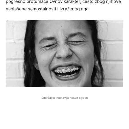
pogrešno protumače Ovnov karakter, često zbog njihove
naglašene samostalnosti i izraženog ega.
Sadržaj se nastavlja nakon oglasa