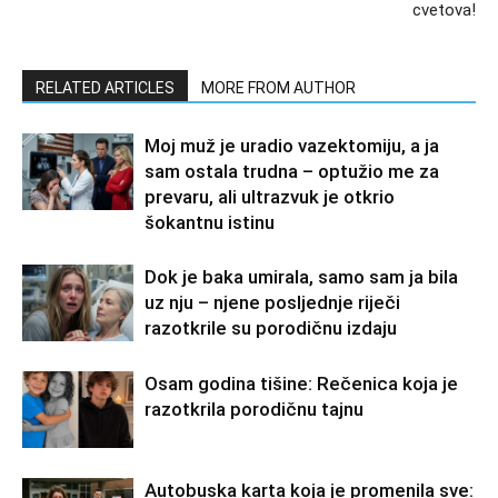
cvetova!
RELATED ARTICLES
MORE FROM AUTHOR
Moj muž je uradio vazektomiju, a ja
sam ostala trudna – optužio me za
prevaru, ali ultrazvuk je otkrio
šokantnu istinu
Dok je baka umirala, samo sam ja bila
uz nju – njene posljednje riječi
razotkrile su porodičnu izdaju
Osam godina tišine: Rečenica koja je
razotkrila porodičnu tajnu
Autobuska karta koja je promenila sve: