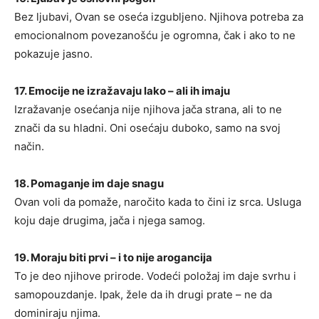
Bez ljubavi, Ovan se oseća izgubljeno. Njihova potreba za
emocionalnom povezanošću je ogromna, čak i ako to ne
pokazuje jasno.
17. Emocije ne izražavaju lako – ali ih imaju
Izražavanje osećanja nije njihova jača strana, ali to ne
znači da su hladni. Oni osećaju duboko, samo na svoj
način.
18. Pomaganje im daje snagu
Ovan voli da pomaže, naročito kada to čini iz srca. Usluga
koju daje drugima, jača i njega samog.
19. Moraju biti prvi – i to nije arogancija
To je deo njihove prirode. Vodeći položaj im daje svrhu i
samopouzdanje. Ipak, žele da ih drugi prate – ne da
dominiraju njima.