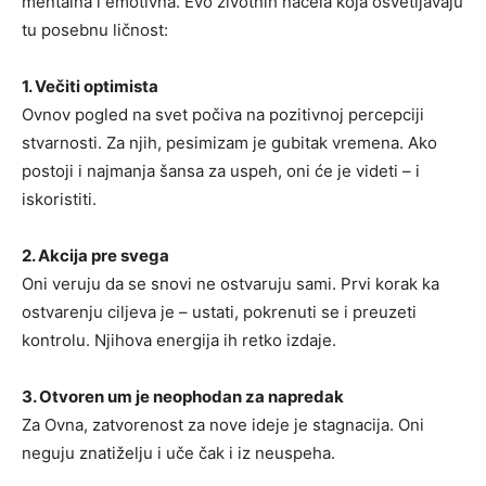
mentalna i emotivna. Evo životnih načela koja osvetljavaju
tu posebnu ličnost:
1. Večiti optimista
Ovnov pogled na svet počiva na pozitivnoj percepciji
stvarnosti. Za njih, pesimizam je gubitak vremena. Ako
postoji i najmanja šansa za uspeh, oni će je videti – i
iskoristiti.
2. Akcija pre svega
Oni veruju da se snovi ne ostvaruju sami. Prvi korak ka
ostvarenju ciljeva je – ustati, pokrenuti se i preuzeti
kontrolu. Njihova energija ih retko izdaje.
3. Otvoren um je neophodan za napredak
Za Ovna, zatvorenost za nove ideje je stagnacija. Oni
neguju znatiželju i uče čak i iz neuspeha.