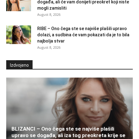
događa, ali će vam donijeti preokret koji niste
mogli zamisliti
August 8, 2026
RIBE – Ono čega ste se najviše plašili upravo
dolazi, a sudbina će vam pokazati da je to bila
najbolja stvar
August 8, 2026
Izdvojeno
BLIZANCI – Ono čega ste se najviše plašili
upravo se događa, ali iza tog preokreta krije se