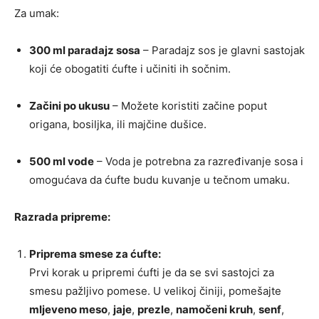
Za umak:
300 ml paradajz sosa
– Paradajz sos je glavni sastojak
koji će obogatiti ćufte i učiniti ih sočnim.
Začini po ukusu
– Možete koristiti začine poput
origana, bosiljka, ili majčine dušice.
500 ml vode
– Voda je potrebna za razređivanje sosa i
omogućava da ćufte budu kuvanje u tečnom umaku.
Razrada pripreme:
Priprema smese za ćufte:
Prvi korak u pripremi ćufti je da se svi sastojci za
smesu pažljivo pomese. U velikoj činiji, pomešajte
mljeveno meso
,
jaje
,
prezle
,
namočeni kruh
,
senf
,