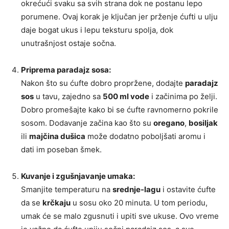
okrećući svaku sa svih strana dok ne postanu lepo
porumene. Ovaj korak je ključan jer prženje ćufti u ulju
daje bogat ukus i lepu teksturu spolja, dok
unutrašnjost ostaje sočna.
Priprema paradajz sosa:
Nakon što su ćufte dobro propržene, dodajte
paradajz
sos
u tavu, zajedno sa
500 ml vode
i začinima po želji.
Dobro promešajte kako bi se ćufte ravnomerno pokrile
sosom. Dodavanje začina kao što su
oregano
,
bosiljak
ili
majčina dušica
može dodatno poboljšati aromu i
dati im poseban šmek.
Kuvanje i zgušnjavanje umaka:
Smanjite temperaturu na
srednje-lagu
i ostavite ćufte
da se
krčkaju
u sosu oko 20 minuta. U tom periodu,
umak će se malo zgusnuti i upiti sve ukuse. Ovo vreme