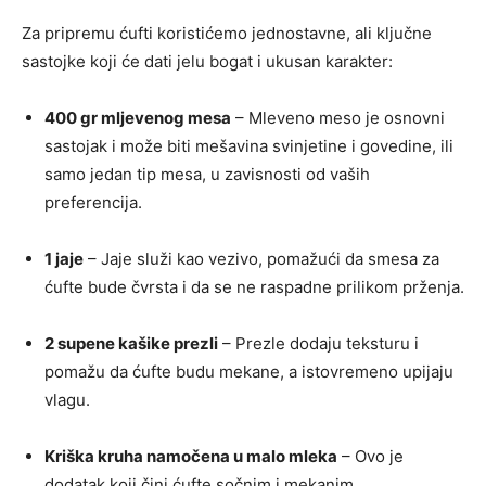
Za pripremu ćufti koristićemo jednostavne, ali ključne
sastojke koji će dati jelu bogat i ukusan karakter:
400 gr mljevenog mesa
– Mleveno meso je osnovni
sastojak i može biti mešavina svinjetine i govedine, ili
samo jedan tip mesa, u zavisnosti od vaših
preferencija.
1 jaje
– Jaje služi kao vezivo, pomažući da smesa za
ćufte bude čvrsta i da se ne raspadne prilikom prženja.
2 supene kašike prezli
– Prezle dodaju teksturu i
pomažu da ćufte budu mekane, a istovremeno upijaju
vlagu.
Kriška kruha namočena u malo mleka
– Ovo je
dodatak koji čini ćufte sočnim i mekanim.