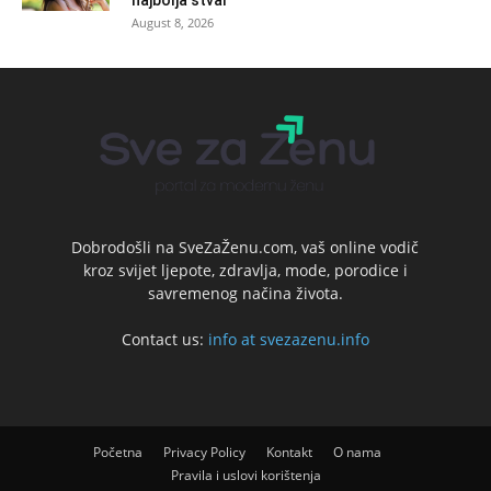
najbolja stvar
August 8, 2026
Dobrodošli na SveZaŽenu.com, vaš online vodič
kroz svijet ljepote, zdravlja, mode, porodice i
savremenog načina života.
Contact us:
info at svezazenu.info
Početna
Privacy Policy
Kontakt
O nama
Pravila i uslovi korištenja