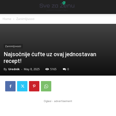
Home
Zanimljivosti
Zanimljivosti
Najsočnije ćufte uz ovaj jednostavan
recept!
By
Urednik
-
May 8, 2025
5165
0
Oglasi - advertisement