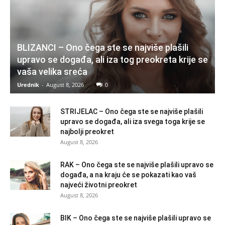
BLIZANCI – Ono čega ste se najviše plašili
upravo se događa, ali iza tog preokreta krije se
vaša velika sreća
Urednik
-
August 8, 2026
0
STRIJELAC – Ono čega ste se najviše plašili
upravo se događa, ali iza svega toga krije se
najbolji preokret
August 8, 2026
RAK – Ono čega ste se najviše plašili upravo se
događa, a na kraju će se pokazati kao vaš
najveći životni preokret
August 8, 2026
BIK – Ono čega ste se najviše plašili upravo se