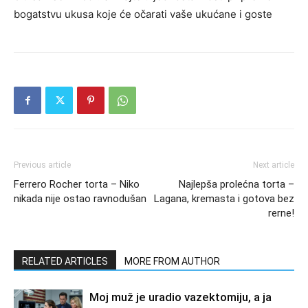
bogatstvu ukusa koje će očarati vaše ukućane i goste
Previous article
Next article
Ferrero Rocher torta – Niko
Najlepša prolećna torta –
nikada nije ostao ravnodušan
Lagana, kremasta i gotova bez
rerne!
RELATED ARTICLES
MORE FROM AUTHOR
Moj muž je uradio vazektomiju, a ja