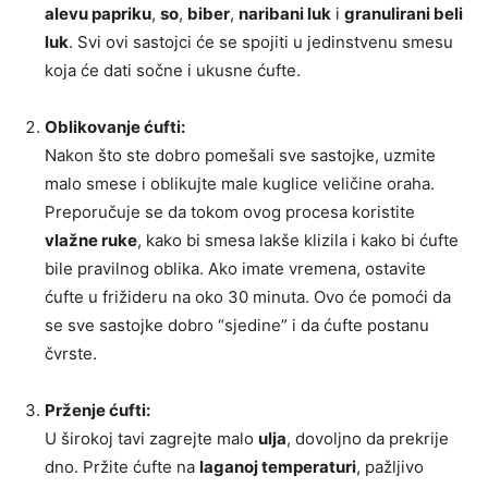
alevu papriku
,
so
,
biber
,
naribani luk
i
granulirani beli
luk
. Svi ovi sastojci će se spojiti u jedinstvenu smesu
koja će dati sočne i ukusne ćufte.
Oblikovanje ćufti:
Nakon što ste dobro pomešali sve sastojke, uzmite
malo smese i oblikujte male kuglice veličine oraha.
Preporučuje se da tokom ovog procesa koristite
vlažne ruke
, kako bi smesa lakše klizila i kako bi ćufte
bile pravilnog oblika. Ako imate vremena, ostavite
ćufte u frižideru na oko 30 minuta. Ovo će pomoći da
se sve sastojke dobro “sjedine” i da ćufte postanu
čvrste.
Prženje ćufti:
U širokoj tavi zagrejte malo
ulja
, dovoljno da prekrije
dno. Pržite ćufte na
laganoj temperaturi
, pažljivo