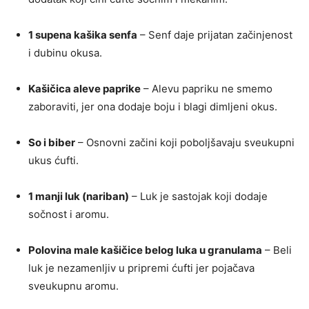
1 supena kašika senfa
– Senf daje prijatan začinjenost
i dubinu okusa.
Kašičica aleve paprike
– Alevu papriku ne smemo
zaboraviti, jer ona dodaje boju i blagi dimljeni okus.
So i biber
– Osnovni začini koji poboljšavaju sveukupni
ukus ćufti.
1 manji luk (nariban)
– Luk je sastojak koji dodaje
sočnost i aromu.
Polovina male kašičice belog luka u granulama
– Beli
luk je nezamenljiv u pripremi ćufti jer pojačava
sveukupnu aromu.