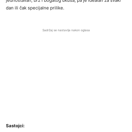
jednostavan, brz i bogatog ukusa, pa je idealan za svaki
dan ili čak specijalne prilike.
Sadržaj se nastavlja nakon oglasa
Sastojci: