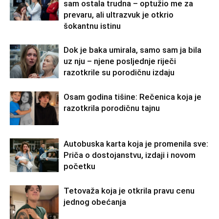
sam ostala trudna – optužio me za
prevaru, ali ultrazvuk je otkrio
šokantnu istinu
Dok je baka umirala, samo sam ja bila
uz nju – njene posljednje riječi
razotkrile su porodičnu izdaju
Osam godina tišine: Rečenica koja je
razotkrila porodičnu tajnu
Autobuska karta koja je promenila sve:
Priča o dostojanstvu, izdaji i novom
početku
Tetovaža koja je otkrila pravu cenu
jednog obećanja