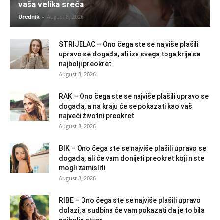
vaša velika sreća
Urednik
-
August 8, 2026
STRIJELAC – Ono čega ste se najviše plašili
upravo se događa, ali iza svega toga krije se
najbolji preokret
August 8, 2026
RAK – Ono čega ste se najviše plašili upravo se
događa, a na kraju će se pokazati kao vaš
najveći životni preokret
August 8, 2026
BIK – Ono čega ste se najviše plašili upravo se
događa, ali će vam donijeti preokret koji niste
mogli zamisliti
August 8, 2026
RIBE – Ono čega ste se najviše plašili upravo
dolazi, a sudbina će vam pokazati da je to bila