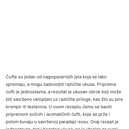
Ćufte su jedan od najpopularnijih jela koja se lako
spremaju, a mogu zadovoljiti različite ukuse. Priprema
ćufti je jednostavna, a rezultat je ukusan obrok koji može
biti savršeno uklopljen uz različite priloge, kao što su pire
krompir ili testenina. U ovom receptu ćemo se baviti
pripremom sočnih i aromatičnih ćufti, koje se prže i
potom kuvaju u savršenoj paradajz-sosu. Ovaj recept je