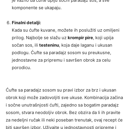
je važno da ćufte upiju sočni paradajz sos, a sve
komponente se ukapaju.
Finalni detalji:
Kada su ćufte kuvane, možete ih poslužiti uz omiljeni
prilog. Najbolje se slažu uz
krompir pire
, koji upija
sočan sos, ili
testeninu
, koja daje laganu i ukusan
podlogu. Ćufte sa paradajz sosom su preukusne,
jednostavne za pripremu i savršen obrok za celu
porodicu.
Ćufte sa paradajz sosom su pravi izbor za brz i ukusan
obrok koji može zadovoljiti sve ukuse. Kombinacija začina
i sočne unutrašnjosti ćufti, zajedno sa bogatim paradajz
sosom, stvara neodoljiv obrok. Bez obzira da li ih pravite
za nedeljni ručak ili neki poseban trenutak, ovaj recept će
biti savršen izbor. Uživajte u jednostavnosti pripreme i