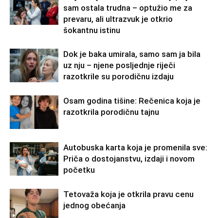
sam ostala trudna – optužio me za
prevaru, ali ultrazvuk je otkrio
šokantnu istinu
Dok je baka umirala, samo sam ja bila
uz nju – njene posljednje riječi
razotkrile su porodičnu izdaju
Osam godina tišine: Rečenica koja je
razotkrila porodičnu tajnu
Autobuska karta koja je promenila sve:
Priča o dostojanstvu, izdaji i novom
početku
Tetovaža koja je otkrila pravu cenu
jednog obećanja