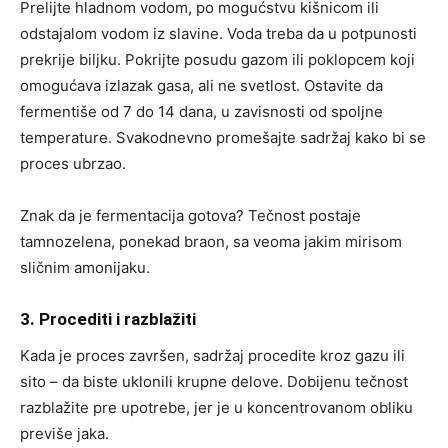
Prelijte hladnom vodom, po mogućstvu kišnicom ili
odstajalom vodom iz slavine. Voda treba da u potpunosti
prekrije biljku. Pokrijte posudu gazom ili poklopcem koji
omogućava izlazak gasa, ali ne svetlost. Ostavite da
fermentiše od 7 do 14 dana, u zavisnosti od spoljne
temperature. Svakodnevno promešajte sadržaj kako bi se
proces ubrzao.
Znak da je fermentacija gotova? Tečnost postaje
tamnozelena, ponekad braon, sa veoma jakim mirisom
sličnim amonijaku.
3. Procediti i razblažiti
Kada je proces završen, sadržaj procedite kroz gazu ili
sito – da biste uklonili krupne delove. Dobijenu tečnost
razblažite pre upotrebe, jer je u koncentrovanom obliku
previše jaka.