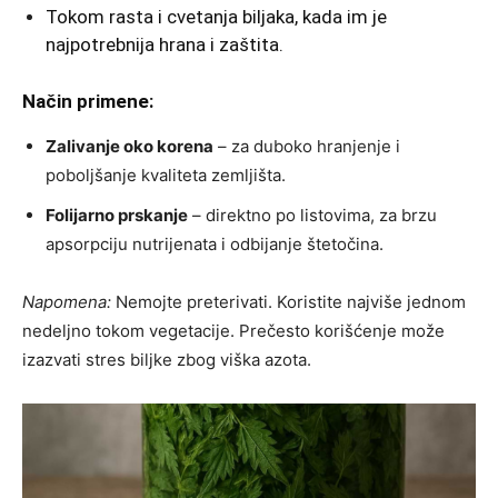
Tokom rasta i cvetanja biljaka, kada im je
najpotrebnija hrana i zaštita.
Način primene:
Zalivanje oko korena
– za duboko hranjenje i
poboljšanje kvaliteta zemljišta.
Folijarno prskanje
– direktno po listovima, za brzu
apsorpciju nutrijenata i odbijanje štetočina.
Napomena:
Nemojte preterivati. Koristite najviše jednom
nedeljno tokom vegetacije. Prečesto korišćenje može
izazvati stres biljke zbog viška azota.