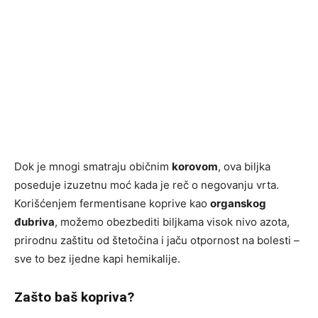
Dok je mnogi smatraju običnim
korovom
, ova biljka
poseduje izuzetnu moć kada je reč o negovanju vrta.
Korišćenjem fermentisane koprive kao
organskog
đubriva
, možemo obezbediti biljkama visok nivo azota,
prirodnu zaštitu od štetočina i jaču otpornost na bolesti –
sve to bez ijedne kapi hemikalije.
Zašto baš kopriva?