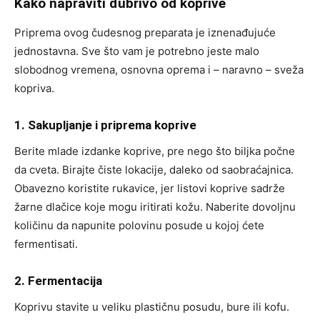
Kako napraviti đubrivo od koprive
Priprema ovog čudesnog preparata je iznenađujuće
jednostavna. Sve što vam je potrebno jeste malo
slobodnog vremena, osnovna oprema i – naravno – sveža
kopriva.
1. Sakupljanje i priprema koprive
Berite mlade izdanke koprive, pre nego što biljka počne
da cveta. Birajte čiste lokacije, daleko od saobraćajnica.
Obavezno koristite rukavice, jer listovi koprive sadrže
žarne dlačice koje mogu iritirati kožu. Naberite dovoljnu
količinu da napunite polovinu posude u kojoj ćete
fermentisati.
2. Fermentacija
Koprivu stavite u veliku plastičnu posudu, bure ili kofu.