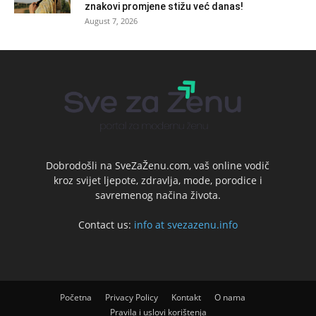
znakovi promjene stižu već danas!
August 7, 2026
Dobrodošli na SveZaŽenu.com, vaš online vodič
kroz svijet ljepote, zdravlja, mode, porodice i
savremenog načina života.
Contact us:
info at svezazenu.info
Početna
Privacy Policy
Kontakt
O nama
Pravila i uslovi korištenja