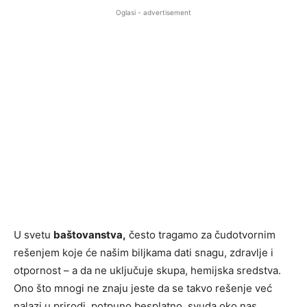
Oglasi - advertisement
U svetu
baštovanstva,
često tragamo za čudotvornim
rešenjem koje će našim biljkama dati snagu, zdravlje i
otpornost – a da ne uključuje skupa, hemijska sredstva.
Ono što mnogi ne znaju jeste da se takvo rešenje već
nalazi u prirodi, potpuno besplatno, svuda oko nas.