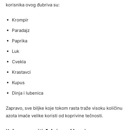
korisnika ovog đubriva su:
Krompir
Paradajz
Paprika
Luk
Cvekla
Krastavci
Kupus
Dinja i lubenica
Zapravo, sve biljke koje tokom rasta traže visoku količinu
azota imaće velike koristi od koprivine tečnosti.