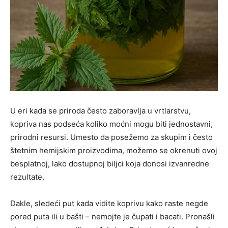
U eri kada se priroda često zaboravlja u vrtlarstvu,
kopriva nas podseća koliko moćni mogu biti jednostavni,
prirodni resursi. Umesto da posežemo za skupim i često
štetnim hemijskim proizvodima, možemo se okrenuti ovoj
besplatnoj, lako dostupnoj biljci koja donosi izvanredne
rezultate.
Dakle, sledeći put kada vidite koprivu kako raste negde
pored puta ili u bašti – nemojte je čupati i bacati. Pronašli