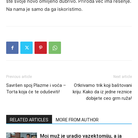
ste svoje novo omiljeno đubrivo. Priroda već ima rešenje.
Na nama je samo da ga iskoristimo.
Previous article
Next article
Savršen spoj Plazme i voća –
Otkrivamo trik koji baštovani
Torta koja će te oduševiti!
kriju: Kako da iz jedne reznice
dobijete ceo grm ruža!
RELATED ARTICLES
MORE FROM AUTHOR
Moj muž je uradio vazektomiju, a ja