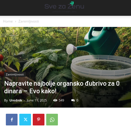
Home
Zanimljivosti
Zanimljivosti
Napravite najbolje organsko đubrivo za 0
dinara – Evo kako!
By
Urednik
-
June 11, 2025
549
0