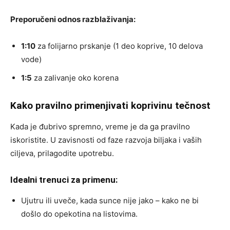
Preporučeni odnos razblaživanja:
1:10
za folijarno prskanje (1 deo koprive, 10 delova
vode)
1:5
za zalivanje oko korena
Kako pravilno primenjivati koprivinu tečnost
Kada je đubrivo spremno, vreme je da ga pravilno
iskoristite. U zavisnosti od faze razvoja biljaka i vaših
ciljeva, prilagodite upotrebu.
Idealni trenuci za primenu:
Ujutru ili uveče, kada sunce nije jako – kako ne bi
došlo do opekotina na listovima.