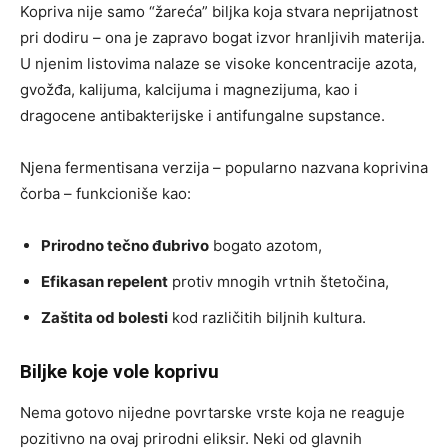
Kopriva nije samo “žareća” biljka koja stvara neprijatnost
pri dodiru – ona je zapravo bogat izvor hranljivih materija.
U njenim listovima nalaze se visoke koncentracije azota,
gvožđa, kalijuma, kalcijuma i magnezijuma, kao i
dragocene antibakterijske i antifungalne supstance.
Njena fermentisana verzija – popularno nazvana koprivina
čorba – funkcioniše kao:
Prirodno tečno đubrivo
bogato azotom,
Efikasan repelent
protiv mnogih vrtnih štetočina,
Zaštita od bolesti
kod različitih biljnih kultura.
Biljke koje vole koprivu
Nema gotovo nijedne povrtarske vrste koja ne reaguje
pozitivno na ovaj prirodni eliksir. Neki od glavnih