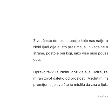
Život često donosi situacije koje nas natjer
Neki ljudi dijele isto prezime, ali nikada n
strane, postoje oni koji, iako više nisu pove
odu.
Upravo takvu sudbinu doživjela je Claire, ž
miran život daleko od prošlosti. Međutim, 
promijenio je sve što je mislila da zna o lju
Sadržaj 