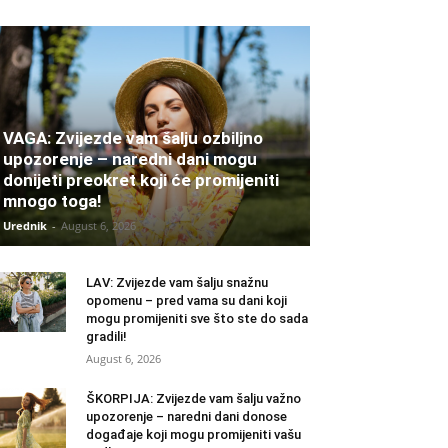
VAGA: Zvijezde vam šalju ozbiljno
upozorenje – naredni dani mogu
donijeti preokret koji će promijeniti
mnogo toga!
Urednik
-
August 6, 2026
LAV: Zvijezde vam šalju snažnu
opomenu – pred vama su dani koji
mogu promijeniti sve što ste do sada
gradili!
August 6, 2026
ŠKORPIJA: Zvijezde vam šalju važno
upozorenje – naredni dani donose
događaje koji mogu promijeniti vašu