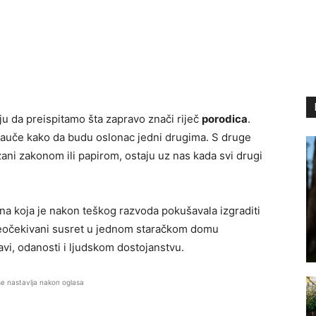
aju da preispitamo šta zapravo znači riječ
porodica
.
e nauče kako da budu oslonac jedni drugima. S druge
zani zakonom ili papirom, ostaju uz nas kada svi drugi
ena koja je nakon teškog razvoda pokušavala izgraditi
neočekivani susret u jednom staračkom domu
bavi, odanosti i ljudskom dostojanstvu.
se nastavlja nakon oglasa