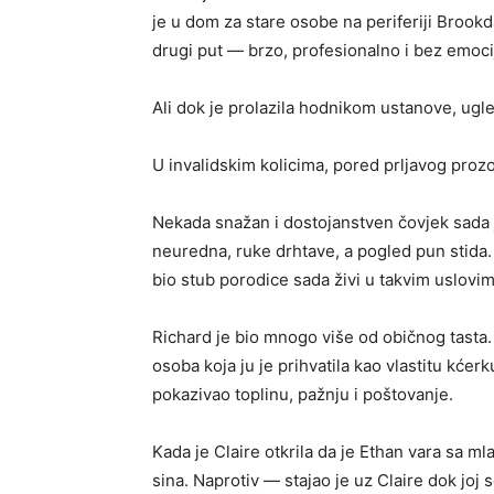
je u dom za stare osobe na periferiji Brookd
drugi put — brzo, profesionalno i bez emoci
Ali dok je prolazila hodnikom ustanove, ugled
U invalidskim kolicima, pored prljavog prozo
Nekada snažan i dostojanstven čovjek sada 
neuredna, ruke drhtave, a pogled pun stida. 
bio stub porodice sada živi u takvim uslovim
Richard je bio mnogo više od običnog tasta
osoba koja ju je prihvatila kao vlastitu kćer
pokazivao toplinu, pažnju i poštovanje.
Kada je Claire otkrila da je Ethan vara sa 
sina. Naprotiv — stajao je uz Claire dok joj 