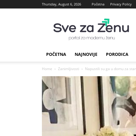
Thursday, August 6, 2026
Početna
Privacy Policy
sve
za
Zenu
POČETNA
NAJNOVIJE
PORODICA
Home
Zanimljivosti
Napustili su ga u domu za star