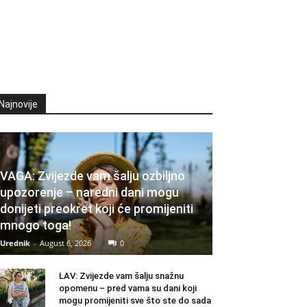
Najnovije
VAGA: Zvijezde vam šalju ozbiljno
upozorenje – naredni dani mogu
donijeti preokret koji će promijeniti
mnogo toga!
Urednik
-
August 6, 2026
0
LAV: Zvijezde vam šalju snažnu
opomenu – pred vama su dani koji
mogu promijeniti sve što ste do sada