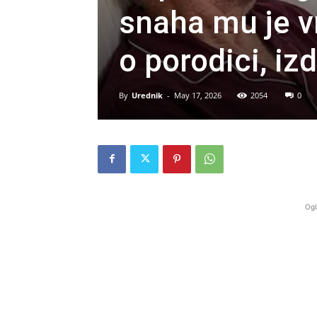
snaha mu je vr
o porodici, izd
By
Urednik
-
May 17, 2026
2054
0
Ogl