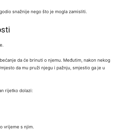
godio snažnije nego što je mogla zamisliti.
sti
e.
obećanje da će brinuti o njemu. Međutim, nakon nekog
Umjesto da mu pruži njegu i pažnju, smjestio ga je u
n rijetko dolazi:
o vrijeme s njim.