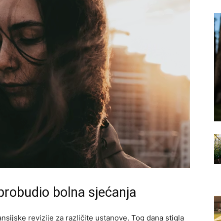
 probudio bolna sjećanja
nsijske revizije za različite ustanove. Tog dana stigla