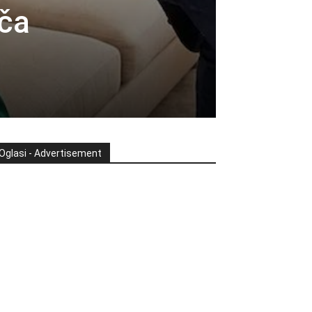
iča
Oglasi - Advertisement