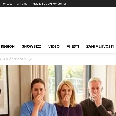
Kontakt
O nama
Pravila i uslovi korištenja
REGION
SHOWBIZZ
VIDEO
VIJESTI
ZANIMLJIVOSTI
e, a bivša snaha mu je...