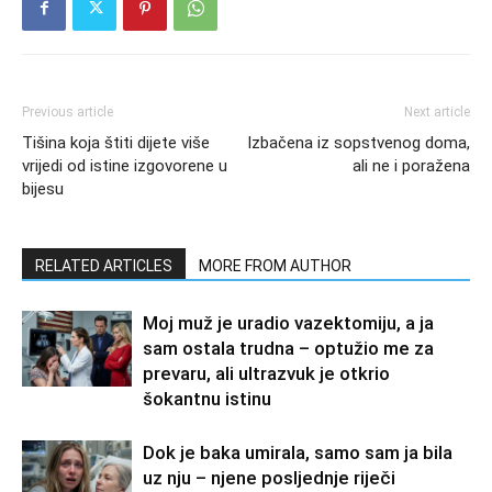
Previous article
Next article
Tišina koja štiti dijete više
Izbačena iz sopstvenog doma,
vrijedi od istine izgovorene u
ali ne i poražena
bijesu
RELATED ARTICLES
MORE FROM AUTHOR
Moj muž je uradio vazektomiju, a ja
sam ostala trudna – optužio me za
prevaru, ali ultrazvuk je otkrio
šokantnu istinu
Dok je baka umirala, samo sam ja bila
uz nju – njene posljednje riječi