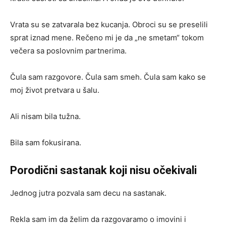
Vrata su se zatvarala bez kucanja. Obroci su se preselili
sprat iznad mene. Rečeno mi je da „ne smetam“ tokom
večera sa poslovnim partnerima.
Čula sam razgovore. Čula sam smeh. Čula sam kako se
moj život pretvara u šalu.
Ali nisam bila tužna.
Bila sam fokusirana.
Porodični sastanak koji nisu očekivali
Jednog jutra pozvala sam decu na sastanak.
Rekla sam im da želim da razgovaramo o imovini i