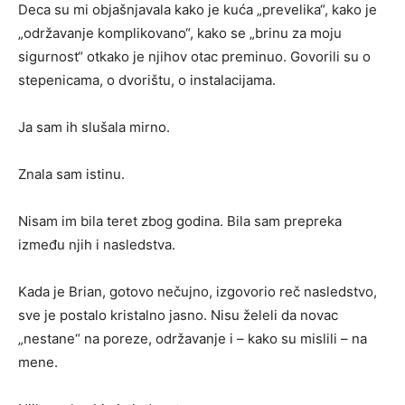
Deca su mi objašnjavala kako je kuća „prevelika“, kako je
„održavanje komplikovano“, kako se „brinu za moju
sigurnost“ otkako je njihov otac preminuo. Govorili su o
stepenicama, o dvorištu, o instalacijama.
Ja sam ih slušala mirno.
Znala sam istinu.
Nisam im bila teret zbog godina. Bila sam prepreka
između njih i nasledstva.
Kada je Brian, gotovo nečujno, izgovorio reč nasledstvo,
sve je postalo kristalno jasno. Nisu želeli da novac
„nestane“ na poreze, održavanje i – kako su mislili – na
mene.