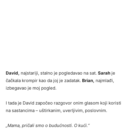
David,
najstariji, stalno je pogledavao na sat.
Sarah
je
čačkala krompir kao da joj je zadatak.
Brian,
najmlađi,
izbegavao je moj pogled.
I tada je David započeo razgovor onim glasom koji koristi
na sastancima – uštirkanim, uverljivim, poslovnim.
„Mama, pričali smo o budućnosti. O kući.“