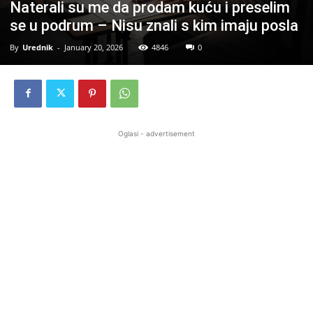
Naterali su me da prodam kuću i preselim
se u podrum – Nisu znali s kim imaju posla
By
Urednik
-
January 20, 2026
4846
0
Oglasi - advertisement