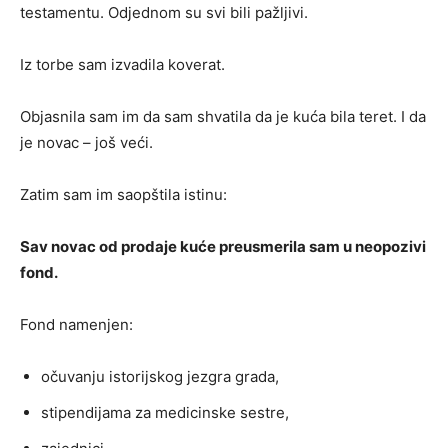
testamentu. Odjednom su svi bili pažljivi.
Iz torbe sam izvadila koverat.
Objasnila sam im da sam shvatila da je kuća bila teret. I da
je novac – još veći.
Zatim sam im saopštila istinu:
Sav novac od prodaje kuće preusmerila sam u neopozivi
fond.
Fond namenjen:
očuvanju istorijskog jezgra grada,
stipendijama za medicinske sestre,