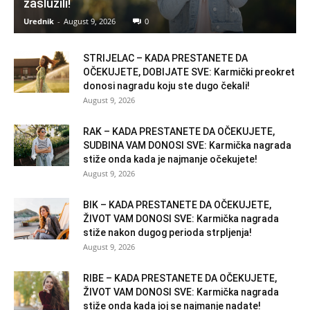
zaslužili!
Urednik
-
August 9, 2026
0
STRIJELAC – KADA PRESTANETE DA
OČEKUJETE, DOBIJATE SVE: Karmički preokret
donosi nagradu koju ste dugo čekali!
August 9, 2026
RAK – KADA PRESTANETE DA OČEKUJETE,
SUDBINA VAM DONOSI SVE: Karmička nagrada
stiže onda kada je najmanje očekujete!
August 9, 2026
BIK – KADA PRESTANETE DA OČEKUJETE,
ŽIVOT VAM DONOSI SVE: Karmička nagrada
stiže nakon dugog perioda strpljenja!
August 9, 2026
RIBE – KADA PRESTANETE DA OČEKUJETE,
ŽIVOT VAM DONOSI SVE: Karmička nagrada
stiže onda kada joj se najmanje nadate!