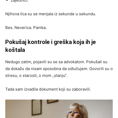
zajednici.
Njihova lica su se menjala iz sekunde u sekundu.
Bes. Neverica. Panika.
Pokušaj kontrole i greška koja ih je
koštala
Nedugo zatim, pojavili su se sa advokatom. Pokušali su
da dokažu da nisam sposobna da odlučujem. Govorili su o
stresu, o starosti, o mom „stanju“.
Tada sam izvadila dokument koji su zaboravili.