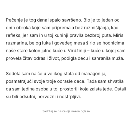
Pečenje je tog dana ispalo savršeno. Bio je to jedan od
onih obroka koje sam pripremala bez razmišljanja, kao
refleks, jer sam ih u toj kuhinji pravila bezbroj puta. Miris
ruzmarina, belog luka i goveđeg mesa širio se hodnicima
naše stare kolonijalne kuće u Virdžiniji – kuće u kojoj sam
provela čitav odrasli život, podigla decu i sahranila muža.
Sedela sam na čelu velikog stola od mahagonija,
posmatrajući svoje troje odrasle dece. Tada sam shvatila
da sam jedina osoba u toj prostoriji koja zaista jede. Ostali
su bili odsutni, nervozni i nestrpljivi.
Sadržaj se nastavlja nakon oglasa