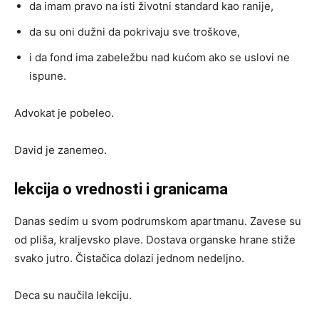
da imam pravo na isti životni standard kao ranije,
da su oni dužni da pokrivaju sve troškove,
i da fond ima zabeležbu nad kućom ako se uslovi ne
ispune.
Advokat je pobeleo.
David je zanemeo.
lekcija o vrednosti i granicama
Danas sedim u svom podrumskom apartmanu. Zavese su
od pliša, kraljevsko plave. Dostava organske hrane stiže
svako jutro. Čistačica dolazi jednom nedeljno.
Deca su naučila lekciju.