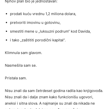
Njihov plan bio je jednostavan:
prodati kuću vrednu 1,2 miliona dolara,
pretvoriti imovinu u gotovinu,
smestiti mene u „luksuzni podrum“ kod Davida,
i tako „zaštititi porodični kapital“.
Klimnula sam glavom.
Nasmešila sam se.
Pristala sam.
Nisu znali da sam četrdeset godina radila kao knjigovođa.
Nisu znali da i dalje znam kako funkcionišu ugovori,
aneksi i sitna slova. A najmanje su znali da nikada ne