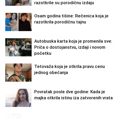
razotkrile su porodičnu izdaju
Osam godina tišine: Rečenica koja je
razotkrila porodičnu tajnu
Autobuska karta koja je promenila sve:
Priča o dostojanstvu, izdaji i novom
početku
Tetovaža koja je otkrila pravu cenu
jednog obećanja
Povratak posle dve godine: Kada je
majka otkrila istinu iza zatvorenih vrata