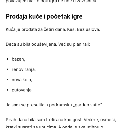
pokazujem karte dok igra ne uđe u završnicu.
Prodaja kuće i početak igre
Kuća je prodata za četiri dana. Keš. Bez uslova.
Deca su bila oduševljena. Već su planirali:
bazen,
renoviranja,
nova kola,
putovanja.
Ja sam se preselila u podrumsku „garden suite“.
Prvih dana bila sam tretirana kao gost. Večere, osmesi,
kratki susreti sa unucima. A onda je sve utihnulo.