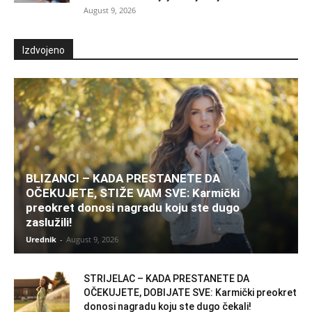
August 9, 2026
Izdvojeno
BLIZANCI – KADA PRESTANETE DA
OČEKUJETE, STIŽE VAM SVE: Karmički
preokret donosi nagradu koju ste dugo
zaslužili!
Urednik
-
August 9, 2026
STRIJELAC – KADA PRESTANETE DA
OČEKUJETE, DOBIJATE SVE: Karmički preokret
donosi nagradu koju ste dugo čekali!