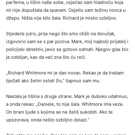
parfema, u tišini naše sobe, osjećao sam hladnoću koja
mi nije dopuštala da spavam. Osjetio sam težinu novca u
džepu. Ništa nije bilo šala. Richard je mislio ozbiljno.
Sljedeće jutro, prije nego što smo otišli na doručak,
izgovorio sam se s par poziva. Mark, moj najbolji prijatelj i
policijski detektiv, javio se gotovo odmah. Njegov glas bio
je ozbiljan, kao da već zna što ću reći.
„Richard Whitmore mi je dao novac. Rekao je da trebam
bježati ako želim ostati živ,“ šapnuo sam mu.
Nastala je tišina s druge strane. Mark je duboko udahnuo,
a onda rekao: „Daniele, to nije šala. Whitmore ima veze.
On brani ljude s kojima se ne želiš sukobiti. Ako te
upozorava, onda nešto ozbiljno dolazi.“