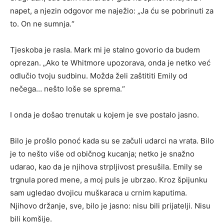
napet, a njezin odgovor me naježio: „Ja ću se pobrinuti za
to. On ne sumnja.“
Tjeskoba je rasla. Mark mi je stalno govorio da budem
oprezan. „Ako te Whitmore upozorava, onda je netko već
odlučio tvoju sudbinu. Možda želi zaštititi Emily od
nečega… nešto loše se sprema.“
I onda je došao trenutak u kojem je sve postalo jasno.
Bilo je prošlo ponoć kada su se začuli udarci na vrata. Bilo
je to nešto više od običnog kucanja; netko je snažno
udarao, kao da je njihova strpljivost presušila. Emily se
trgnula pored mene, a moj puls je ubrzao. Kroz špijunku
sam ugledao dvojicu muškaraca u crnim kaputima.
Njihovo držanje, sve, bilo je jasno: nisu bili prijatelji. Nisu
bili komšije.