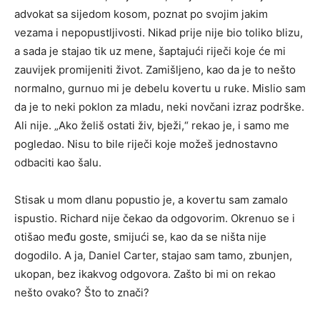
advokat sa sijedom kosom, poznat po svojim jakim
vezama i nepopustljivosti. Nikad prije nije bio toliko blizu,
a sada je stajao tik uz mene, šaptajući riječi koje će mi
zauvijek promijeniti život. Zamišljeno, kao da je to nešto
normalno, gurnuo mi je debelu kovertu u ruke. Mislio sam
da je to neki poklon za mladu, neki novčani izraz podrške.
Ali nije. „Ako želiš ostati živ, bježi,“ rekao je, i samo me
pogledao. Nisu to bile riječi koje možeš jednostavno
odbaciti kao šalu.
Stisak u mom dlanu popustio je, a kovertu sam zamalo
ispustio. Richard nije čekao da odgovorim. Okrenuo se i
otišao među goste, smijući se, kao da se ništa nije
dogodilo. A ja, Daniel Carter, stajao sam tamo, zbunjen,
ukopan, bez ikakvog odgovora. Zašto bi mi on rekao
nešto ovako? Što to znači?