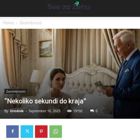
Home
Zanimljivosti
Zanimljivosti
“Nekoliko sekundi do kraja”
By
Urednik
-
September 16, 2025
19192
0