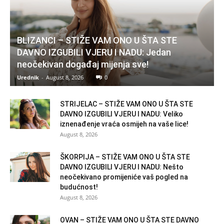
BLIZANCI – STIŽE VAM ONO U ŠTA STE
DAVNO IZGUBILI VJERU I NADU: Jedan
neočekivan događaj mijenja sve!
Urednik
-
August 8, 2026
0
STRIJELAC – STIŽE VAM ONO U ŠTA STE
DAVNO IZGUBILI VJERU I NADU: Veliko
iznenađenje vraća osmijeh na vaše lice!
August 8, 2026
ŠKORPIJA – STIŽE VAM ONO U ŠTA STE
DAVNO IZGUBILI VJERU I NADU: Nešto
neočekivano promijeniće vaš pogled na
budućnost!
August 8, 2026
OVAN – STIŽE VAM ONO U ŠTA STE DAVNO