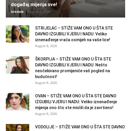
događaj mijenja sve!
Urednik
-
August 8, 2026
STRIJELAC – STIŽE VAM ONO U ŠTA STE
DAVNO IZGUBILI VJERU I NADU: Veliko
iznenađenje vraća osmijeh na vaše lice!
August 8, 2026
ŠKORPIJA – STIŽE VAM ONO U ŠTA STE
DAVNO IZGUBILI VJERU I NADU: Nešto
neočekivano promijeniće vaš pogled na
budućnost!
August 8, 2026
OVAN – STIŽE VAM ONO U ŠTA STE DAVNO
IZGUBILI VJERU I NADU: Veliko iznenađenje
mijenja ono što ste mislili da je završeno!
August 8, 2026
VODOLIJE – STIŽE VAM ONO U ŠTA STE DAVNO