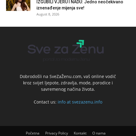
IZGUBILI VJERU I NADU: Jedno neočekivano
iznenađenje mijenja sve!
August 8, 2026
Dobrodošli na SveZaŽenu.com, vaš online vodič
kroz svijet ljepote, zdravlja, mode, porodice i
savremenog načina života.
Contact us:
info at svezazenu.info
Početna
Privacy Policy
Kontakt
O nama