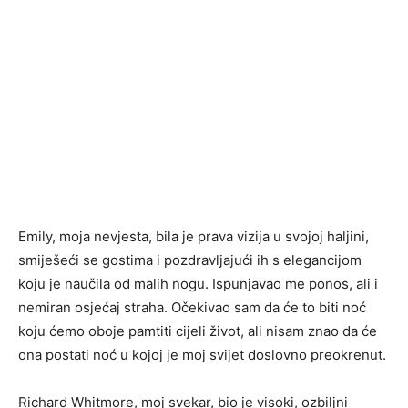
Emily, moja nevjesta, bila je prava vizija u svojoj haljini,
smiješeći se gostima i pozdravljajući ih s elegancijom
koju je naučila od malih nogu. Ispunjavao me ponos, ali i
nemiran osjećaj straha. Očekivao sam da će to biti noć
koju ćemo oboje pamtiti cijeli život, ali nisam znao da će
ona postati noć u kojoj je moj svijet doslovno preokrenut.
Richard Whitmore, moj svekar, bio je visoki, ozbiljni