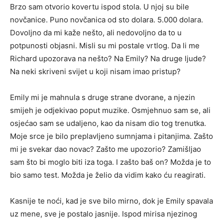
Brzo sam otvorio kovertu ispod stola. U njoj su bile
novčanice. Puno novčanica od sto dolara. 5.000 dolara.
Dovoljno da mi kaže nešto, ali nedovoljno da to u
potpunosti objasni. Misli su mi postale vrtlog. Da li me
Richard upozorava na nešto? Na Emily? Na druge ljude?
Na neki skriveni svijet u koji nisam imao pristup?
Emily mi je mahnula s druge strane dvorane, a njezin
smijeh je odjekivao poput muzike. Osmjehnuo sam se, ali
osjećao sam se udaljeno, kao da nisam dio tog trenutka.
Moje srce je bilo preplavljeno sumnjama i pitanjima. Zašto
mi je svekar dao novac? Zašto me upozorio? Zamišljao
sam što bi moglo biti iza toga. I zašto baš on? Možda je to
bio samo test. Možda je želio da vidim kako ću reagirati.
Kasnije te noći, kad je sve bilo mirno, dok je Emily spavala
uz mene, sve je postalo jasnije. Ispod mirisa njezinog