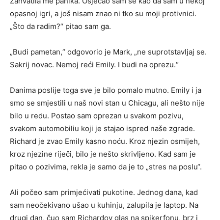
Zahvatila me panika. Osjećao sam se kao da sam u nekoj
opasnoj igri, a još nisam znao ni tko su moji protivnici.
„Što da radim?“ pitao sam ga.
„Budi pametan,“ odgovorio je Mark, „ne suprotstavljaj se.
Sakrij novac. Nemoj reći Emily. I budi na oprezu.“
Danima poslije toga sve je bilo pomalo mutno. Emily i ja
smo se smjestili u naš novi stan u Chicagu, ali nešto nije
bilo u redu. Postao sam oprezan u svakom pozivu,
svakom automobiliu koji je stajao ispred naše zgrade.
Richard je zvao Emily kasno noću. Kroz njezin osmijeh,
kroz njezine riječi, bilo je nešto skrivljeno. Kad sam je
pitao o pozivima, rekla je samo da je to „stres na poslu“.
Ali počeo sam primjećivati pukotine. Jednog dana, kad
sam neočekivano ušao u kuhinju, zalupila je laptop. Na
drugi dan, čuo sam Richardov glas na spikerfonu, brz i