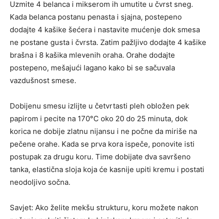
Uzmite 4 belanca i mikserom ih umutite u čvrst sneg.
Kada belanca postanu penasta i sjajna, postepeno
dodajte 4 kašike šećera i nastavite mućenje dok smesa
ne postane gusta i čvrsta. Zatim pažljivo dodajte 4 kašike
brašna i 8 kašika mlevenih oraha. Orahe dodajte
postepeno, mešajući lagano kako bi se sačuvala
vazdušnost smese.
Dobijenu smesu izlijte u četvrtasti pleh obložen pek
papirom i pecite na 170°C oko 20 do 25 minuta, dok
korica ne dobije zlatnu nijansu i ne počne da miriše na
pečene orahe. Kada se prva kora ispeče, ponovite isti
postupak za drugu koru. Time dobijate dva savršeno
tanka, elastična sloja koja će kasnije upiti kremu i postati
neodoljivo sočna.
Savjet: Ako želite mekšu strukturu, koru možete nakon