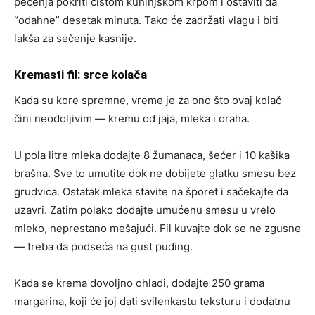
pečenja pokriti čistom kuhinjskom krpom i ostaviti da
“odahne” desetak minuta. Tako će zadržati vlagu i biti
lakša za sečenje kasnije.
Kremasti fil: srce kolača
Kada su kore spremne, vreme je za ono što ovaj kolač
čini neodoljivim — kremu od jaja, mleka i oraha.
U pola litre mleka dodajte 8 žumanaca, šećer i 10 kašika
brašna. Sve to umutite dok ne dobijete glatku smesu bez
grudvica. Ostatak mleka stavite na šporet i sačekajte da
uzavri. Zatim polako dodajte umućenu smesu u vrelo
mleko, neprestano mešajući. Fil kuvajte dok se ne zgusne
— treba da podseća na gust puding.
Kada se krema dovoljno ohladi, dodajte 250 grama
margarina, koji će joj dati svilenkastu teksturu i dodatnu