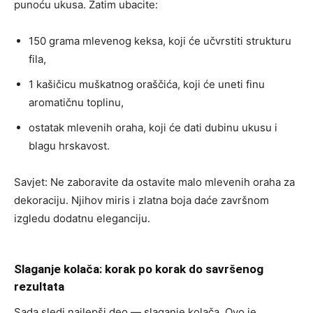
punoću ukusa. Zatim ubacite:
150 grama mlevenog keksa, koji će učvrstiti strukturu
fila,
1 kašičicu muškatnog oraščića, koji će uneti finu
aromatičnu toplinu,
ostatak mlevenih oraha, koji će dati dubinu ukusu i
blagu hrskavost.
Savjet: Ne zaboravite da ostavite malo mlevenih oraha za
dekoraciju. Njihov miris i zlatna boja daće završnom
izgledu dodatnu eleganciju.
Slaganje kolača: korak po korak do savršenog
rezultata
Sada sledi najlepši deo — slaganje kolača. Ovo je