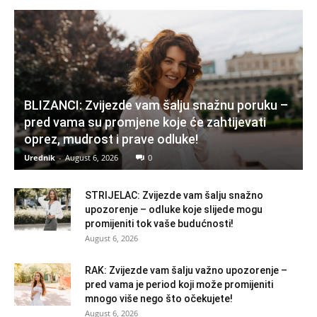
BLIZANCI: Zvijezde vam šalju snažnu poruku –
pred vama su promjene koje će zahtijevati
oprez, mudrost i prave odluke!
Urednik
-
August 6, 2026
0
STRIJELAC: Zvijezde vam šalju snažno
upozorenje – odluke koje slijede mogu
promijeniti tok vaše budućnosti!
August 6, 2026
RAK: Zvijezde vam šalju važno upozorenje –
pred vama je period koji može promijeniti
mnogo više nego što očekujete!
August 6, 2026