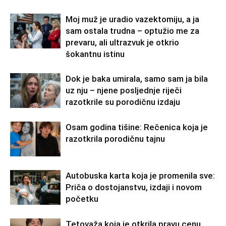
Moj muž je uradio vazektomiju, a ja
sam ostala trudna – optužio me za
prevaru, ali ultrazvuk je otkrio
šokantnu istinu
Dok je baka umirala, samo sam ja bila
uz nju – njene posljednje riječi
razotkrile su porodičnu izdaju
Osam godina tišine: Rečenica koja je
razotkrila porodičnu tajnu
Autobuska karta koja je promenila sve:
Priča o dostojanstvu, izdaji i novom
početku
Tetovaža koja je otkrila pravu cenu