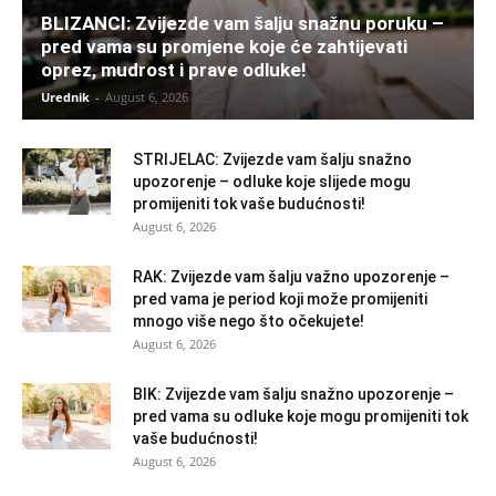
BLIZANCI: Zvijezde vam šalju snažnu poruku –
pred vama su promjene koje će zahtijevati
oprez, mudrost i prave odluke!
Urednik
-
August 6, 2026
STRIJELAC: Zvijezde vam šalju snažno
upozorenje – odluke koje slijede mogu
promijeniti tok vaše budućnosti!
August 6, 2026
RAK: Zvijezde vam šalju važno upozorenje –
pred vama je period koji može promijeniti
mnogo više nego što očekujete!
August 6, 2026
BIK: Zvijezde vam šalju snažno upozorenje –
pred vama su odluke koje mogu promijeniti tok
vaše budućnosti!
August 6, 2026