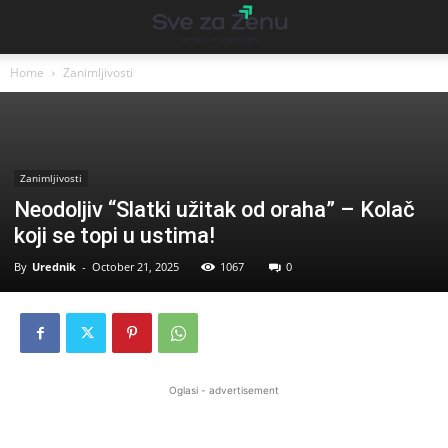
Home
Zanimljivosti
Zanimljivosti
Neodoljiv “Slatki užitak od oraha” – Kolač
koji se topi u ustima!
By
Urednik
-
October 21, 2025
1067
0
Oglasi - advertisement