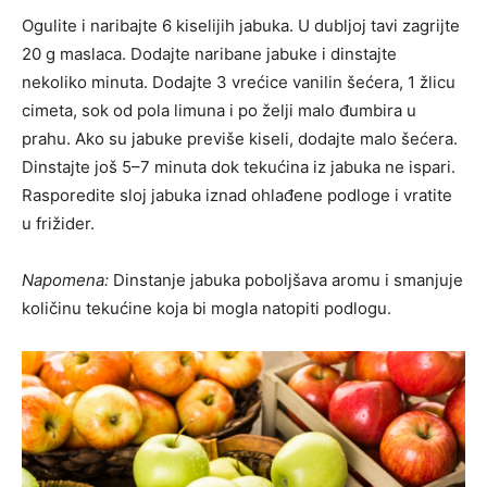
Ogulite i naribajte 6 kiselijih jabuka. U dubljoj tavi zagrijte
20 g maslaca. Dodajte naribane jabuke i dinstajte
nekoliko minuta. Dodajte 3 vrećice vanilin šećera, 1 žlicu
cimeta, sok od pola limuna i po želji malo đumbira u
prahu. Ako su jabuke previše kiseli, dodajte malo šećera.
Dinstajte još 5–7 minuta dok tekućina iz jabuka ne ispari.
Rasporedite sloj jabuka iznad ohlađene podloge i vratite
u frižider.
Napomena:
Dinstanje jabuka poboljšava aromu i smanjuje
količinu tekućine koja bi mogla natopiti podlogu.