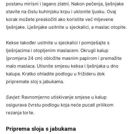
postanu mirisni i lagano zlatni. Nakon pečenja, lješnjake
stavite na čistu kuhinjsku krpu i uklonite ljusku. Ovaj
korak možete preskočiti ako koristite već mljevene
lješnjake. Lješnjake usitnite u sjeckalici, a maslac otopite.
Kekse također usitnite u sjeckalici i pomiješajte s
lješnjacima i otopljenim maslacem. Okrugli kalup
(promjera 24 cm) obložite masnim papirom i premažite
malo maslaca. Utisnite smjesu keksa i lješnjaka u dno
kalupa. Kratko ohladite podlogu u frižideru dok
pripremate sloj s jabukama.
Savjet:
Ravnomjerno utiskivanje smjese u kalup
osigurava čvrstu podlogu koja neće pucati prilikom
rezanja torte.
Priprema sloja s jabukama