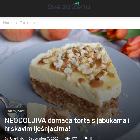
Home
Zanimljivosti
Zanimljivosti
NEODOLJIVA domaća torta s jabukama i
hrskavim lješnjacima!
By
Urednik
-
September 7, 2025
977
0