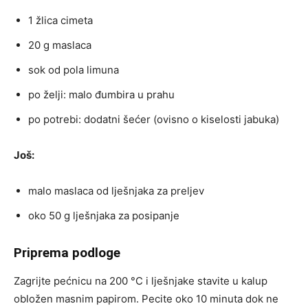
1 žlica cimeta
20 g maslaca
sok od pola limuna
po želji: malo đumbira u prahu
po potrebi: dodatni šećer (ovisno o kiselosti jabuka)
Još:
malo maslaca od lješnjaka za preljev
oko 50 g lješnjaka za posipanje
Priprema podloge
Zagrijte pećnicu na 200 °C i lješnjake stavite u kalup
obložen masnim papirom. Pecite oko 10 minuta dok ne