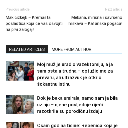
Previous article
Next article
Mak čizkejk – Kremasta
Mekana, mirisna i savršeno
poslastica koja će vas osvojiti
hrskava – Kafanska pogača!
na prvi zalogaj!
RELATED ARTICLES
MORE FROM AUTHOR
Moj muž je uradio vazektomiju, a ja
sam ostala trudna – optužio me za
prevaru, ali ultrazvuk je otkrio
šokantnu istinu
Dok je baka umirala, samo sam ja bila
uz nju – njene posljednje riječi
razotkrile su porodičnu izdaju
Osam godina tišine: Rečenica koja je