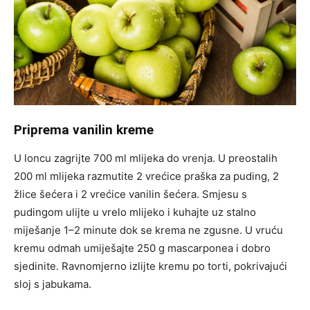
Priprema vanilin kreme
U loncu zagrijte 700 ml mlijeka do vrenja. U preostalih
200 ml mlijeka razmutite 2 vrećice praška za puding, 2
žlice šećera i 2 vrećice vanilin šećera. Smjesu s
pudingom ulijte u vrelo mlijeko i kuhajte uz stalno
miješanje 1–2 minute dok se krema ne zgusne. U vruću
kremu odmah umiješajte 250 g mascarponea i dobro
sjedinite. Ravnomjerno izlijte kremu po torti, pokrivajući
sloj s jabukama.