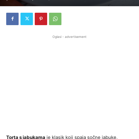
Oglasi - advertisement
Torta s jabukama
je klasik koji spaja sočne jabuke,