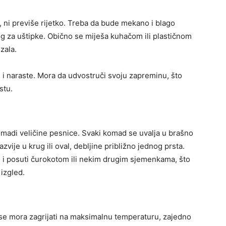
, ni previše rijetko. Treba da bude mekano i blago
onog za uštipke. Obično se miješa kuhačom ili plastičnom
zala.
i i naraste. Mora da udvostruči svoju zapreminu, što
stu.
omadi veličine pesnice. Svaki komad se uvalja u brašno
zvije u krug ili oval, debljine približno jednog prsta.
 i posuti čurokotom ili nekim drugim sjemenkama, što
izgled.
 se mora zagrijati na maksimalnu temperaturu, zajedno