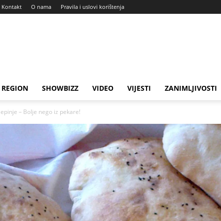
Kontakt
O nama
Pravila i uslovi korištenja
REGION
SHOWBIZZ
VIDEO
VIJESTI
ZANIMLJIVOSTI
pinje – Bolje nego iz pekare!