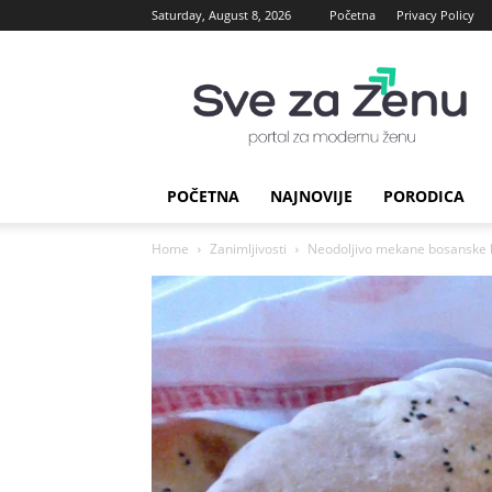
Saturday, August 8, 2026
Početna
Privacy Policy
sve
za
Zenu
POČETNA
NAJNOVIJE
PORODICA
Home
Zanimljivosti
Neodoljivo mekane bosanske le