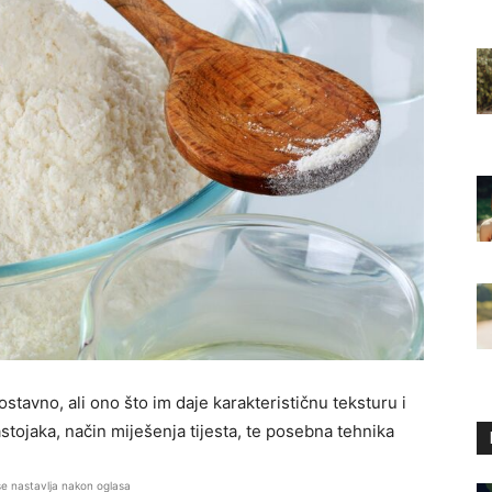
stavno, ali ono što im daje karakterističnu teksturu i
astojaka, način miješenja tijesta, te posebna tehnika
se nastavlja nakon oglasa