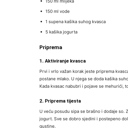
150 ml mlijeka
150 ml vode
1 supena kašika suhog kvasca
5 kašika jogurta
Priprema
1. Aktiviranje kvasca
Prvi i vrlo važan korak jeste priprema kvasca
postane mlako. U njega se doda kašika suhog
Kada kvasac nabubri i pojave se mehurići, t
2. Priprema tijesta
U veću posudu sipa se brašno i dodaje so. Z
jogurt. Sve se dobro sjedini i postepeno do
gustine.