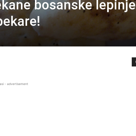
kane bosanske lepinje
pekare!
asi - advertisement