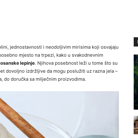
ini, jednostavnosti i neodoljivim mirisima koji osvajaju
a posebno mjesto na trpezi, kako u svakodnevnim
osanske lepinje
. Njihova posebnost leži u tome što su
t dovoljno izdržljive da mogu poslužiti uz razna jela –
va, do doručka sa mliječnim proizvodima.