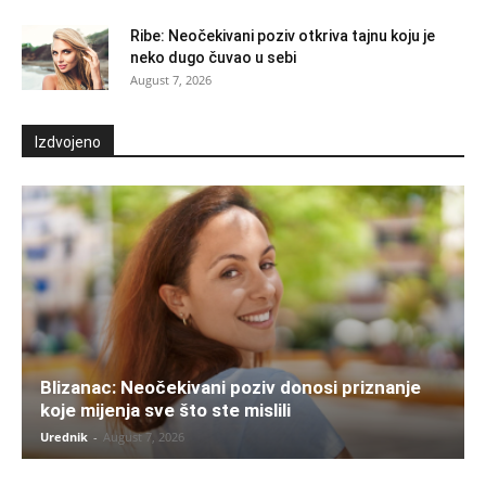
Ribe: Neočekivani poziv otkriva tajnu koju je
neko dugo čuvao u sebi
August 7, 2026
Izdvojeno
Blizanac: Neočekivani poziv donosi priznanje
koje mijenja sve što ste mislili
Urednik
-
August 7, 2026