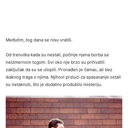
Međutim, tog dana se nisu vratili.
Od trenutka kada su nestali, počinje njena borba sa
neizmernom tugom. Svi oko nje brzo su prihvatili
zaključak da su se utopili. Pronađen je čamac, ali bez
ikakvog traga o njima. Njihovi prsluci za spasavanje ostali
su netaknuti, što je dodatno produbilo misteriju.