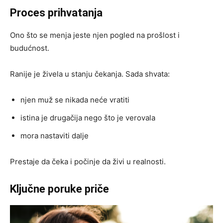
Proces prihvatanja
Ono što se menja jeste njen pogled na prošlost i
budućnost.
Ranije je živela u stanju čekanja. Sada shvata:
njen muž se nikada neće vratiti
istina je drugačija nego što je verovala
mora nastaviti dalje
Prestaje da čeka i počinje da živi u realnosti.
Ključne poruke priče