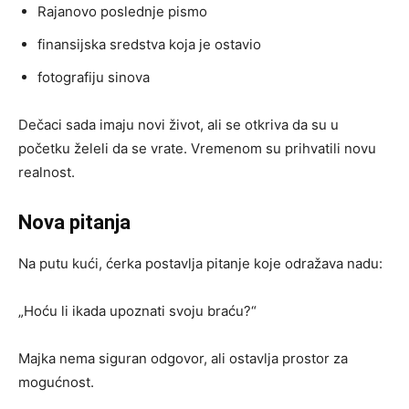
Rajanovo poslednje pismo
finansijska sredstva koja je ostavio
fotografiju sinova
Dečaci sada imaju novi život, ali se otkriva da su u
početku želeli da se vrate. Vremenom su prihvatili novu
realnost.
Nova pitanja
Na putu kući, ćerka postavlja pitanje koje odražava nadu:
„Hoću li ikada upoznati svoju braću?“
Majka nema siguran odgovor, ali ostavlja prostor za
mogućnost.