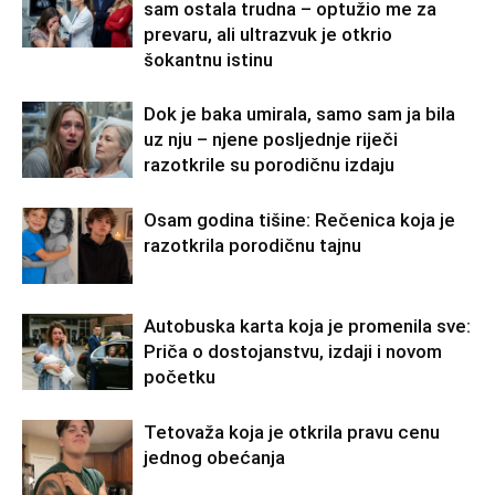
sam ostala trudna – optužio me za
prevaru, ali ultrazvuk je otkrio
šokantnu istinu
Dok je baka umirala, samo sam ja bila
uz nju – njene posljednje riječi
razotkrile su porodičnu izdaju
Osam godina tišine: Rečenica koja je
razotkrila porodičnu tajnu
Autobuska karta koja je promenila sve:
Priča o dostojanstvu, izdaji i novom
početku
Tetovaža koja je otkrila pravu cenu
jednog obećanja