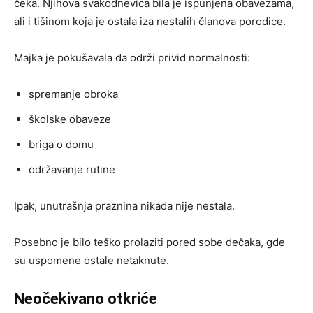
čeka. Njihova svakodnevica bila je ispunjena obavezama,
ali i tišinom koja je ostala iza nestalih članova porodice.
Majka je pokušavala da održi privid normalnosti:
spremanje obroka
školske obaveze
briga o domu
održavanje rutine
Ipak, unutrašnja praznina nikada nije nestala.
Posebno je bilo teško prolaziti pored sobe dečaka, gde
su uspomene ostale netaknute.
Neočekivano otkriće