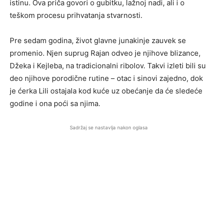
istinu. Ova priča govori o gubitku, lažnoj nadi, ali i o
teškom procesu prihvatanja stvarnosti.
Pre sedam godina, život glavne junakinje zauvek se
promenio. Njen suprug Rajan odveo je njihove blizance,
Džeka i Kejleba, na tradicionalni ribolov. Takvi izleti bili su
deo njihove porodične rutine – otac i sinovi zajedno, dok
je ćerka Lili ostajala kod kuće uz obećanje da će sledeće
godine i ona poći sa njima.
Sadržaj se nastavlja nakon oglasa