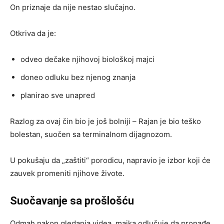
On priznaje da nije nestao slučajno.
Otkriva da je:
odveo dečake njihovoj biološkoj majci
doneo odluku bez njenog znanja
planirao sve unapred
Razlog za ovaj čin bio je još bolniji – Rajan je bio teško
bolestan, suočen sa terminalnom dijagnozom.
U pokušaju da „zaštiti“ porodicu, napravio je izbor koji će
zauvek promeniti njihove živote.
Suočavanje sa prošlošću
Odmah nakon gledanja videa, majka odlučuje da pronađe