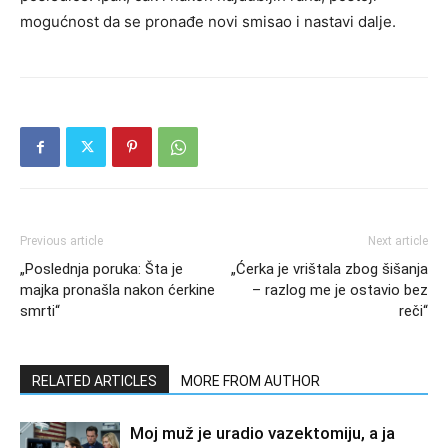
mogućnost da se pronađe novi smisao i nastavi dalje.
Previous article
Next article
„Poslednja poruka: Šta je
„Ćerka je vrištala zbog šišanja
majka pronašla nakon ćerkine
– razlog me je ostavio bez
smrti“
reči“
RELATED ARTICLES
MORE FROM AUTHOR
Moj muž je uradio vazektomiju, a ja