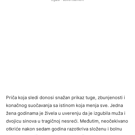
Priča koja sledi donosi snažan prikaz tuge, zbunjenosti i
konačnog suočavanja sa istinom koja menja sve. Jedna
žena godinama je živela u uverenju da je izgubila muža i
dvojicu sinova u tragičnoj nesreći. Međutim, neočekivano
otkriće nakon sedam godina razotkriva složenu i bolnu