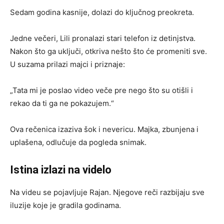
Sedam godina kasnije, dolazi do ključnog preokreta.
Jedne večeri, Lili pronalazi stari telefon iz detinjstva.
Nakon što ga uključi, otkriva nešto što će promeniti sve.
U suzama prilazi majci i priznaje:
„Tata mi je poslao video veče pre nego što su otišli i
rekao da ti ga ne pokazujem.“
Ova rečenica izaziva šok i nevericu. Majka, zbunjena i
uplašena, odlučuje da pogleda snimak.
Istina izlazi na videlo
Na videu se pojavljuje Rajan. Njegove reči razbijaju sve
iluzije koje je gradila godinama.