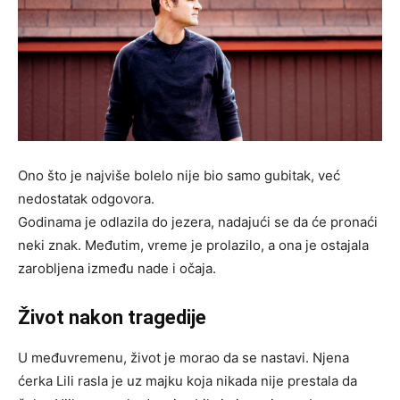
Ono što je najviše bolelo nije bio samo gubitak, već
nedostatak odgovora.
Godinama je odlazila do jezera, nadajući se da će pronaći
neki znak. Međutim, vreme je prolazilo, a ona je ostajala
zarobljena između nade i očaja.
Život nakon tragedije
U međuvremenu, život je morao da se nastavi. Njena
ćerka Lili rasla je uz majku koja nikada nije prestala da