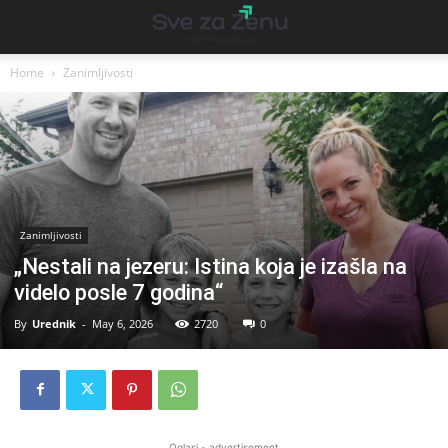
Home
Zanimljivosti
Zanimljivosti
„Nestali na jezeru: Istina koja je izašla na
videlo posle 7 godina“
By
Urednik
-
May 6, 2026
2720
0
Oglasi - advertisement