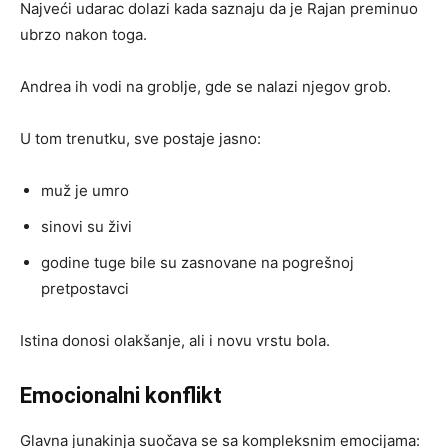
Najveći udarac dolazi kada saznaju da je Rajan preminuo
ubrzo nakon toga.
Andrea ih vodi na groblje, gde se nalazi njegov grob.
U tom trenutku, sve postaje jasno:
muž je umro
sinovi su živi
godine tuge bile su zasnovane na pogrešnoj
pretpostavci
Istina donosi olakšanje, ali i novu vrstu bola.
Emocionalni konflikt
Glavna junakinja suočava se sa kompleksnim emocijama: