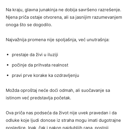
Na kraju, glavna junakinja ne dobija savršeno razrešenje.
Njena priča ostaje otvorena, ali sa jasnijim razumevanjem
onoga što se dogodilo.
Najvažnija promena nije spoljašnja, već unutrašnja:
prestaje da živi u iluziji
počinje da prihvata realnost
pravi prve korake ka ozdravljenju
Možda oproštaj neće doći odmah, ali suočavanje sa
istinom već predstavlja početak.
Ova priča nas podseća da život nije uvek pravedan i da
odluke koje ljudi donose iz straha mogu imati dugotrajne
posledice. Ipak, čak i nakon najdubljih rana, postoji