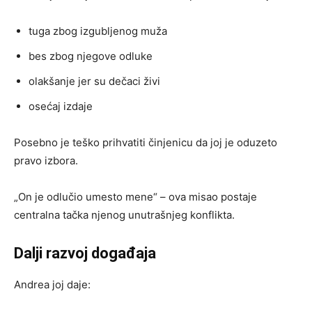
tuga zbog izgubljenog muža
bes zbog njegove odluke
olakšanje jer su dečaci živi
osećaj izdaje
Posebno je teško prihvatiti činjenicu da joj je oduzeto
pravo izbora.
„On je odlučio umesto mene“ – ova misao postaje
centralna tačka njenog unutrašnjeg konflikta.
Dalji razvoj događaja
Andrea joj daje: