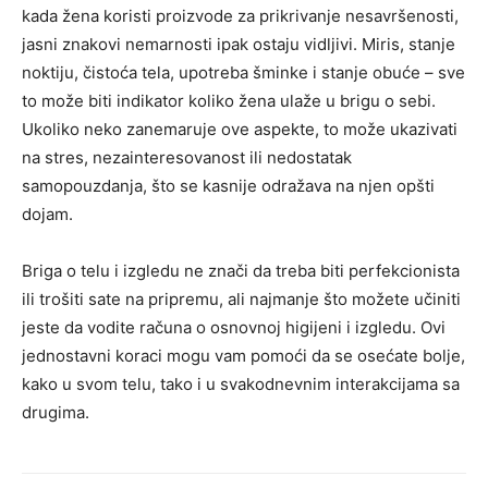
kada žena koristi proizvode za prikrivanje nesavršenosti,
jasni znakovi nemarnosti ipak ostaju vidljivi. Miris, stanje
noktiju, čistoća tela, upotreba šminke i stanje obuće – sve
to može biti indikator koliko žena ulaže u brigu o sebi.
Ukoliko neko zanemaruje ove aspekte, to može ukazivati
na stres, nezainteresovanost ili nedostatak
samopouzdanja, što se kasnije odražava na njen opšti
dojam.
Briga o telu i izgledu ne znači da treba biti perfekcionista
ili trošiti sate na pripremu, ali najmanje što možete učiniti
jeste da vodite računa o osnovnoj higijeni i izgledu. Ovi
jednostavni koraci mogu vam pomoći da se osećate bolje,
kako u svom telu, tako i u svakodnevnim interakcijama sa
drugima.