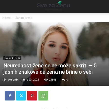
Home
Zanimljivosti
Zanimljivosti
Neurednost žene se ne može sakriti – 5
jasnih znakova da žena ne brine o sebi
By
Urednik
-
June 23, 2025
23345
0