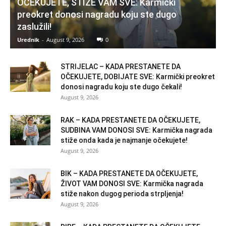
OČEKUJETE, STIŽE VAM SVE: Karmički
preokret donosi nagradu koju ste dugo
zaslužili!
Urednik
-
August 9, 2026
0
STRIJELAC – KADA PRESTANETE DA
OČEKUJETE, DOBIJATE SVE: Karmički preokret
donosi nagradu koju ste dugo čekali!
August 9, 2026
RAK – KADA PRESTANETE DA OČEKUJETE,
SUDBINA VAM DONOSI SVE: Karmička nagrada
stiže onda kada je najmanje očekujete!
August 9, 2026
BIK – KADA PRESTANETE DA OČEKUJETE,
ŽIVOT VAM DONOSI SVE: Karmička nagrada
stiže nakon dugog perioda strpljenja!
August 9, 2026