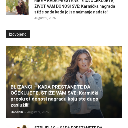
RIBE – KADA PRESTANETE DA OČEKUJETE,
ŽIVOT VAM DONOSI SVE: Karmička nagrada
stiže onda kada joj se najmanje nadate!
August 9, 2026
Izdvojeno
BLIZANCI – KADA PRESTANETE DA
OČEKUJETE, STIŽE VAM SVE: Karmički
preokret donosi nagradu koju ste dugo
zaslužili!
Urednik
-
August 9, 2026