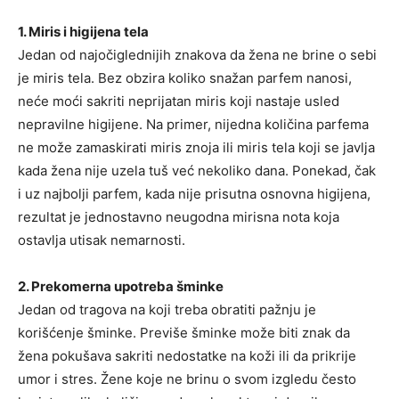
1. Miris i higijena tela
Jedan od najočiglednijih znakova da žena ne brine o sebi
je miris tela. Bez obzira koliko snažan parfem nanosi,
neće moći sakriti neprijatan miris koji nastaje usled
nepravilne higijene. Na primer, nijedna količina parfema
ne može zamaskirati miris znoja ili miris tela koji se javlja
kada žena nije uzela tuš već nekoliko dana. Ponekad, čak
i uz najbolji parfem, kada nije prisutna osnovna higijena,
rezultat je jednostavno neugodna mirisna nota koja
ostavlja utisak nemarnosti.
2. Prekomerna upotreba šminke
Jedan od tragova na koji treba obratiti pažnju je
korišćenje šminke. Previše šminke može biti znak da
žena pokušava sakriti nedostatke na koži ili da prikrije
umor i stres. Žene koje ne brinu o svom izgledu često