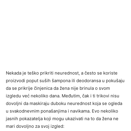
Nekada je teško prikriti neurednost, a često se koriste
proizvodi poput suših šampona ili deodoransa u pokušaju
da se prikrije činjenica da žena nije brinula o svom
izgledu već nekoliko dana. Međutim, čak i ti trikovi nisu
dovoljni da maskiraju duboku neurednost koja se ogleda
u svakodnevnim ponašanjima i navikama. Evo nekoliko
jasnih pokazatelja koji mogu ukazivati na to da žena ne
mari dovoljno za svoj izgled: