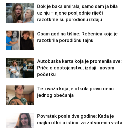
Dok je baka umirala, samo sam ja bila
uz nju – njene posljednje riječi
razotkrile su porodičnu izdaju
Osam godina tišine: Rečenica koja je
razotkrila porodičnu tajnu
Autobuska karta koja je promenila sve:
Priča o dostojanstvu, izdaji i novom
početku
Tetovaža koja je otkrila pravu cenu
jednog obećanja
Povratak posle dve godine: Kada je
majka otkrila istinu iza zatvorenih vrata