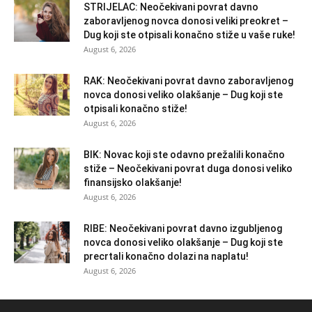
STRIJELAC: Neočekivani povrat davno
zaboravljenog novca donosi veliki preokret –
Dug koji ste otpisali konačno stiže u vaše ruke!
August 6, 2026
RAK: Neočekivani povrat davno zaboravljenog
novca donosi veliko olakšanje – Dug koji ste
otpisali konačno stiže!
August 6, 2026
BIK: Novac koji ste odavno prežalili konačno
stiže – Neočekivani povrat duga donosi veliko
finansijsko olakšanje!
August 6, 2026
RIBE: Neočekivani povrat davno izgubljenog
novca donosi veliko olakšanje – Dug koji ste
precrtali konačno dolazi na naplatu!
August 6, 2026