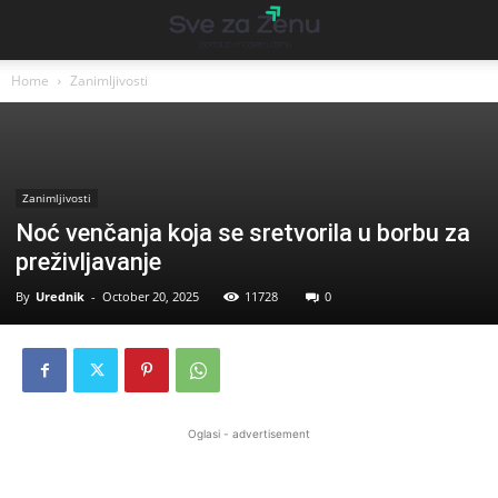
Home
Zanimljivosti
Zanimljivosti
Noć venčanja koja se sretvorila u borbu za
preživljavanje
By
Urednik
-
October 20, 2025
11728
0
Oglasi - advertisement