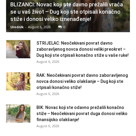
BLIZANCI: Novac koji ste davno prežalili vraća
se u vaš život – Dug koji ste otpisali konačno
stiže i donosi veliko iznenađenje!
Urednik
-
August 6, 2026
0
STRIJELAC: Neočekivani povrat davno
zaboravljenog novca donosi veliki preokret –
Dug koji ste otpisali konačno stiže u vaše ruke!
August 6, 2026
RAK: Neočekivani povrat davno zaboravljenog
novca donosi veliko olakšanje – Dug koji ste
otpisali konačno stiže!
August 6, 2026
BIK: Novac koji ste odavno prežalili konačno
stiže – Neočekivani povrat duga donosi veliko
finansijsko olakšanje!
August 6, 2026