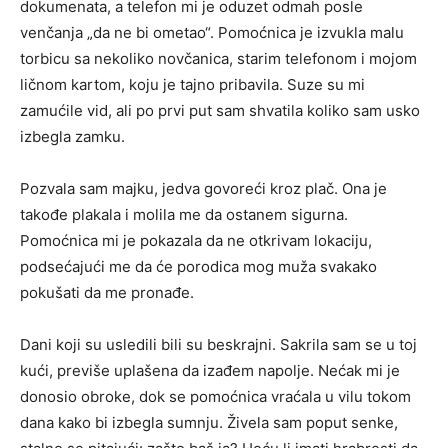
dokumenata, a telefon mi je oduzet odmah posle
venčanja „da ne bi ometao“. Pomoćnica je izvukla malu
torbicu sa nekoliko novčanica, starim telefonom i mojom
ličnom kartom, koju je tajno pribavila. Suze su mi
zamućile vid, ali po prvi put sam shvatila koliko sam usko
izbegla zamku.
Pozvala sam majku, jedva govoreći kroz plač. Ona je
takođe plakala i molila me da ostanem sigurna.
Pomoćnica mi je pokazala da ne otkrivam lokaciju,
podsećajući me da će porodica mog muža svakako
pokušati da me pronađe.
Dani koji su usledili bili su beskrajni. Sakrila sam se u toj
kući, previše uplašena da izađem napolje. Nećak mi je
donosio obroke, dok se pomoćnica vraćala u vilu tokom
dana kako bi izbegla sumnju. Živela sam poput senke,