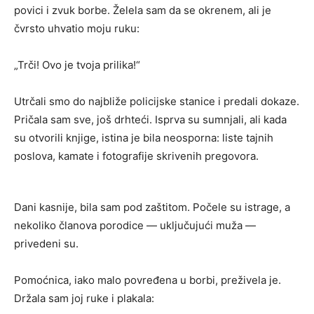
povici i zvuk borbe. Želela sam da se okrenem, ali je
čvrsto uhvatio moju ruku:
„Trči! Ovo je tvoja prilika!“
Utrčali smo do najbliže policijske stanice i predali dokaze.
Pričala sam sve, još drhteći. Isprva su sumnjali, ali kada
su otvorili knjige, istina je bila neosporna: liste tajnih
poslova, kamate i fotografije skrivenih pregovora.
Dani kasnije, bila sam pod zaštitom. Počele su istrage, a
nekoliko članova porodice — uključujući muža —
privedeni su.
Pomoćnica, iako malo povređena u borbi, preživela je.
Držala sam joj ruke i plakala: