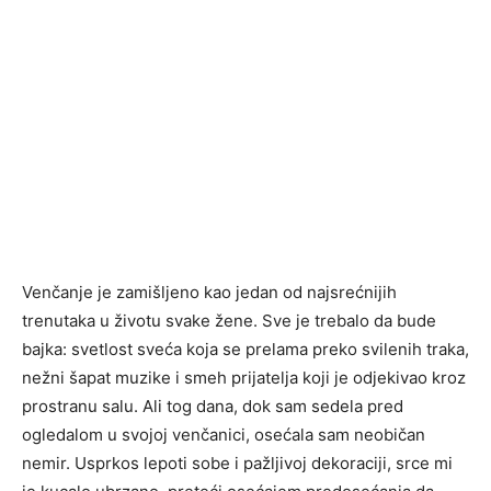
Venčanje je zamišljeno kao jedan od najsrećnijih
trenutaka u životu svake žene. Sve je trebalo da bude
bajka: svetlost sveća koja se prelama preko svilenih traka,
nežni šapat muzike i smeh prijatelja koji je odjekivao kroz
prostranu salu. Ali tog dana, dok sam sedela pred
ogledalom u svojoj venčanici, osećala sam neobičan
nemir. Usprkos lepoti sobe i pažljivoj dekoraciji, srce mi