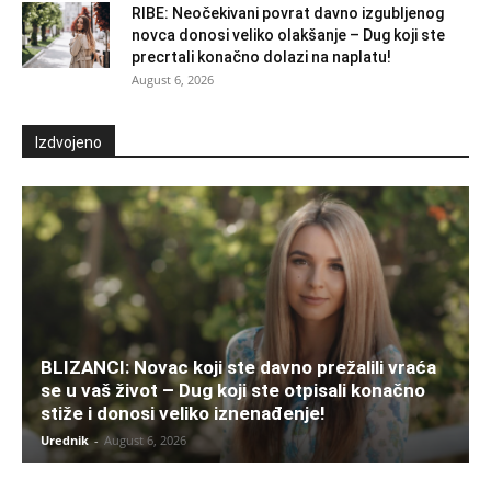
RIBE: Neočekivani povrat davno izgubljenog
novca donosi veliko olakšanje – Dug koji ste
precrtali konačno dolazi na naplatu!
August 6, 2026
Izdvojeno
BLIZANCI: Novac koji ste davno prežalili vraća
se u vaš život – Dug koji ste otpisali konačno
stiže i donosi veliko iznenađenje!
Urednik
-
August 6, 2026