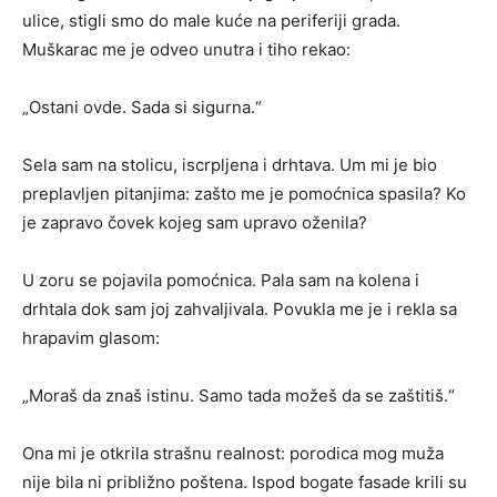
ulice, stigli smo do male kuće na periferiji grada.
Muškarac me je odveo unutra i tiho rekao:
„Ostani ovde. Sada si sigurna.“
Sela sam na stolicu, iscrpljena i drhtava. Um mi je bio
preplavljen pitanjima: zašto me je pomoćnica spasila? Ko
je zapravo čovek kojeg sam upravo oženila?
U zoru se pojavila pomoćnica. Pala sam na kolena i
drhtala dok sam joj zahvaljivala. Povukla me je i rekla sa
hrapavim glasom:
„Moraš da znaš istinu. Samo tada možeš da se zaštitiš.“
Ona mi je otkrila strašnu realnost: porodica mog muža
nije bila ni približno poštena. Ispod bogate fasade krili su