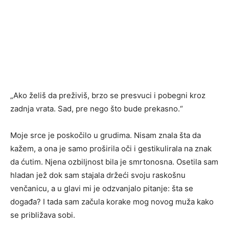
„Ako želiš da preživiš, brzo se presvuci i pobegni kroz
zadnja vrata. Sad, pre nego što bude prekasno.“
Moje srce je poskočilo u grudima. Nisam znala šta da
kažem, a ona je samo proširila oči i gestikulirala na znak
da ćutim. Njena ozbiljnost bila je smrtonosna. Osetila sam
hladan jež dok sam stajala držeći svoju raskošnu
venčanicu, a u glavi mi je odzvanjalo pitanje: šta se
događa? I tada sam začula korake mog novog muža kako
se približava sobi.