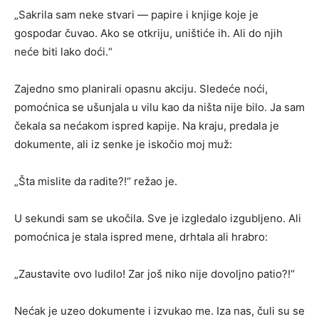
„Sakrila sam neke stvari — papire i knjige koje je
gospodar čuvao. Ako se otkriju, uništiće ih. Ali do njih
neće biti lako doći.“
Zajedno smo planirali opasnu akciju. Sledeće noći,
pomoćnica se ušunjala u vilu kao da ništa nije bilo. Ja sam
čekala sa nećakom ispred kapije. Na kraju, predala je
dokumente, ali iz senke je iskočio moj muž:
„Šta mislite da radite?!“ režao je.
U sekundi sam se ukočila. Sve je izgledalo izgubljeno. Ali
pomoćnica je stala ispred mene, drhtala ali hrabro:
„Zaustavite ovo ludilo! Zar još niko nije dovoljno patio?!“
Nećak je uzeo dokumente i izvukao me. Iza nas, čuli su se