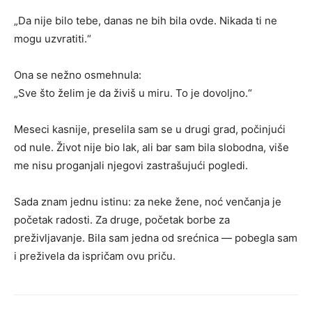
„Da nije bilo tebe, danas ne bih bila ovde. Nikada ti ne
mogu uzvratiti.“
Ona se nežno osmehnula:
„Sve što želim je da živiš u miru. To je dovoljno.“
Meseci kasnije, preselila sam se u drugi grad, počinjući
od nule. Život nije bio lak, ali bar sam bila slobodna, više
me nisu proganjali njegovi zastrašujući pogledi.
Sada znam jednu istinu: za neke žene, noć venčanja je
početak radosti. Za druge, početak borbe za
preživljavanje. Bila sam jedna od srećnica — pobegla sam
i preživela da ispričam ovu priču.