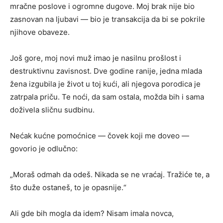
mračne poslove i ogromne dugove. Moj brak nije bio
zasnovan na ljubavi — bio je transakcija da bi se pokrile
njihove obaveze.
Još gore, moj novi muž imao je nasilnu prošlost i
destruktivnu zavisnost. Dve godine ranije, jedna mlada
žena izgubila je život u toj kući, ali njegova porodica je
zatrpala priču. Te noći, da sam ostala, možda bih i sama
doživela sličnu sudbinu.
Nećak kućne pomoćnice — čovek koji me doveo —
govorio je odlučno:
„Moraš odmah da odeš. Nikada se ne vraćaj. Tražiće te, a
što duže ostaneš, to je opasnije.“
Ali gde bih mogla da idem? Nisam imala novca,