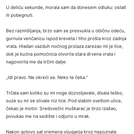
U deliću sekunde, morala sam da donesem odluku: ostati
ili pobegnuti.
Bez razmišljanja, brzo sam se presvukla u običnu odeću,
gurnula venčanicu ispod kreveta i tiho prošla kroz zadnja
vrata. Hladan vazduh noćnog prolaza zarezao mi je lice,
dok je kućna pomoćnica otvorila stara drvena vrata i
nagovorila me da trčim dalje:
„Idi pravo. Ne okreći se. Neko te čeka.“
Trčala sam koliko su mi noge dozvoljavale, disala teško,
suze su mi se slivale niz lice. Pod slabim svetlom ulice,
čekao je motor. Sredovečni muškarac je brzo izašao,
povukao me na sedište i odjurio u mrak.
Nakon gotovo sat vremena vijuganja kroz nepoznate