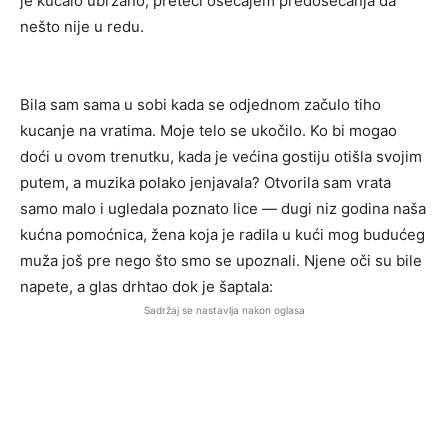
je kucalo ubrzano, preteći osećajem predosećanja da
nešto nije u redu.
Bila sam sama u sobi kada se odjednom začulo tiho
kucanje na vratima. Moje telo se ukočilo. Ko bi mogao
doći u ovom trenutku, kada je većina gostiju otišla svojim
putem, a muzika polako jenjavala? Otvorila sam vrata
samo malo i ugledala poznato lice — dugi niz godina naša
kućna pomoćnica, žena koja je radila u kući mog budućeg
muža još pre nego što smo se upoznali. Njene oči su bile
napete, a glas drhtao dok je šaptala:
Sadržaj se nastavlja nakon oglasa