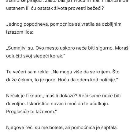
stalno se pitajući: zašto baš ja? Hoću li imati hrabrosti da
ustanem ili ću ostatak života provesti bežeći?
Jednog popodneva, pomoćnica se vratila sa ozbiljnim
izrazom lica:
„Sumnjivi su. Ovo mesto uskoro neće biti sigurno. Moraš
odlučiti svoj sledeći korak.“
Te večeri sam rekla: „Ne mogu više da se krijem. Što
duže čekam, to je gore. Hoću da odem kod policije.“
Nećak je frknuo: „Imaš li dokaze? Reči same neće biti
dovoljne. Iskoristiće novac i moć da te ućutkaju.
Proglasiće te lažovom.“
Njegove reči su me bolele, ali pomoćnica je šaptala: