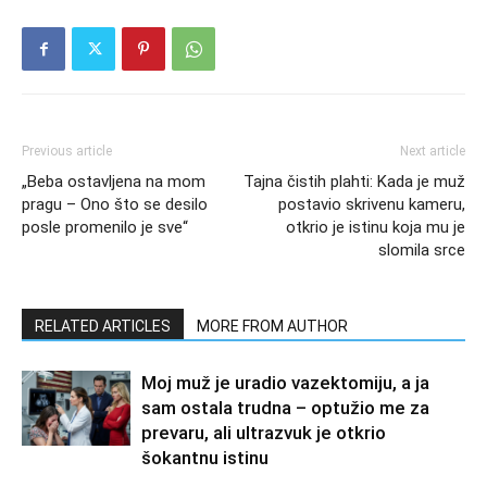
Previous article
Next article
„Beba ostavljena na mom
Tajna čistih plahti: Kada je muž
pragu – Ono što se desilo
postavio skrivenu kameru,
posle promenilo je sve“
otkrio je istinu koja mu je
slomila srce
RELATED ARTICLES
MORE FROM AUTHOR
Moj muž je uradio vazektomiju, a ja
sam ostala trudna – optužio me za
prevaru, ali ultrazvuk je otkrio
šokantnu istinu