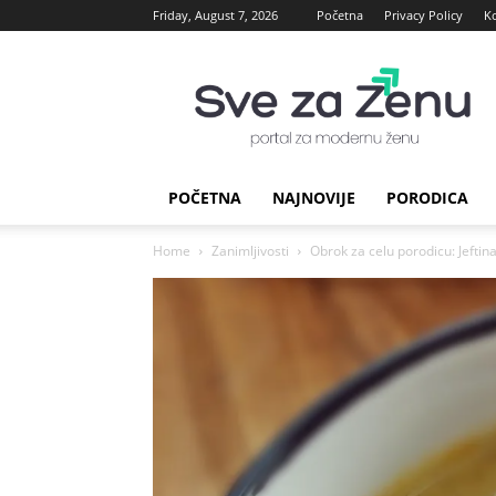
Friday, August 7, 2026
Početna
Privacy Policy
K
sve
za
Zenu
POČETNA
NAJNOVIJE
PORODICA
Home
Zanimljivosti
Obrok za celu porodicu: Jeftina,