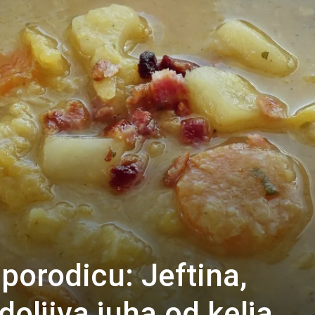
porodicu: Jeftina,
doljiva juha od kelja