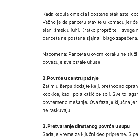
Kada kapula omekša i postane staklasta, dod
Važno je da pancetu stavite u komadu jer ćete
slani šmek u juhi. Kratko propržite – svega 
panceta ne postane sjajna i blago zapečena
Napomena: Panceta u ovom koraku ne služi k
povezuje sve ostale ukuse.
2. Povrće u centru pažnje
Zatim u šerpu dodajte kelj, prethodno opran 
kockice, kao i pola kašičice soli. Sve to laga
povremeno mešanje. Ova faza je ključna jer
ne raskuvaju.
3. Pretvaranje dinstanog povrća u supu
Sada je vreme za ključni deo pripreme. Sipaj