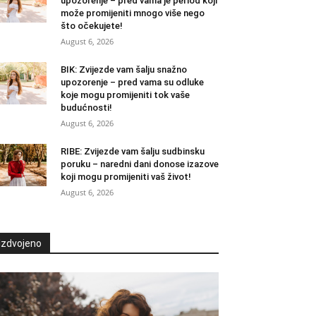
upozorenje – pred vama je period koji
može promijeniti mnogo više nego
što očekujete!
August 6, 2026
BIK: Zvijezde vam šalju snažno
upozorenje – pred vama su odluke
koje mogu promijeniti tok vaše
budućnosti!
August 6, 2026
RIBE: Zvijezde vam šalju sudbinsku
poruku – naredni dani donose izazove
koji mogu promijeniti vaš život!
August 6, 2026
Izdvojeno