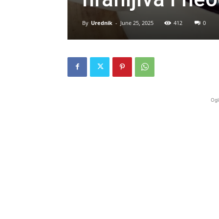
By
Urednik
-
June 25, 2025
412
0
Ogl