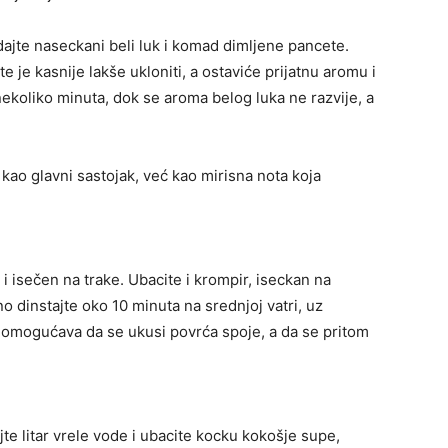
ajte naseckani beli luk i komad dimljene pancete.
 je kasnije lakše ukloniti, a ostaviće prijatnu aromu i
nekoliko minuta, dok se aroma belog luka ne razvije, a
.
ao glavni sastojak, već kao mirisna nota koja
i isečen na trake. Ubacite i krompir, iseckan na
no dinstajte oko 10 minuta na srednjoj vatri, uz
 omogućava da se ukusi povrća spoje, a da se pritom
te litar vrele vode i ubacite kocku kokošje supe,