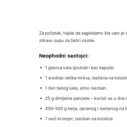
Za početak, hajde da sagledamo šta vam je 
zdravu supu za četiri osobe.
Neophodni sastojci:
1 glavica luka (poznat i kao kapula)
1 srednje velika mrkva, isečena na kolut
1 čen belog luka, sitno iseckan
25 g dimljene pancete – koristi se u dva n
450–500 g kelja, opranog i isečenog na t
1 veći krompir, iseckan na kockice