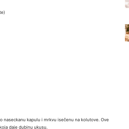
te)
tno naseckanu kapulu i mrkvu isečenu na kolutove. Ove
 koja daje dubinu ukusu.