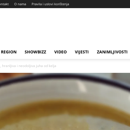
ontakt
O nama
Pravila i uslovi korištenja
REGION
SHOWBIZZ
VIDEO
VIJESTI
ZANIMLJIVOSTI
 hranljiva i neodoljiva juha od kelja