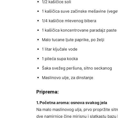
1/2 kašičice soli
1 kašičica suve začinske mešavine (vege
1/4 kašičice mlevenog bibera
1 kašičica koncentrovane paradajz paste
Malo tucane ljute paprike, po želji
1 litar ključale vode
1 pileća supa kocka
Šaka svežeg peršuna, sitno seckanog
Maslinovo ulje, za dinstanje
Priprema:
1. Početna aroma: osnova svakog jela
Na malo maslinovog ulja, prvo propržite si
dve namirnice čine mirisnu i slatkastu bazu