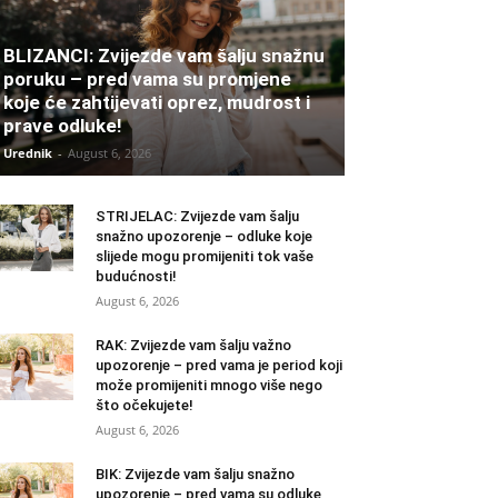
BLIZANCI: Zvijezde vam šalju snažnu
poruku – pred vama su promjene
koje će zahtijevati oprez, mudrost i
prave odluke!
Urednik
-
August 6, 2026
STRIJELAC: Zvijezde vam šalju
snažno upozorenje – odluke koje
slijede mogu promijeniti tok vaše
budućnosti!
August 6, 2026
RAK: Zvijezde vam šalju važno
upozorenje – pred vama je period koji
može promijeniti mnogo više nego
što očekujete!
August 6, 2026
BIK: Zvijezde vam šalju snažno
upozorenje – pred vama su odluke