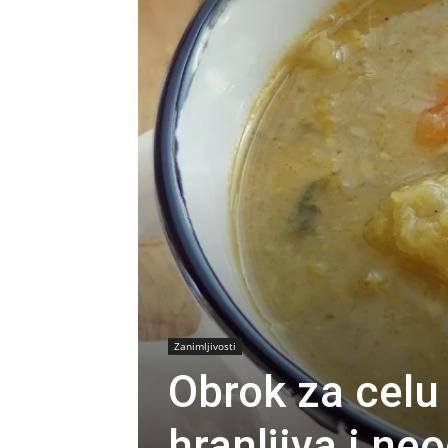
Zanimljivosti
Obrok za celu 
hranljiva i neo