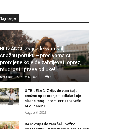
Najnovije
BLIZANCI: Zvijezde vam šalju
snažnu poruku – pred vama su
promjene koje će zahtijevati oprez,
mudrost i prave odluke!
Urednik
-
August 6, 2026
0
STRIJELAC: Zvijezde vam šalju
snažno upozorenje – odluke koje
slijede mogu promijeniti tok vaše
budućnosti!
August 6, 2026
RAK: Zvijezde vam šalju važno