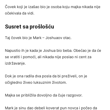
Čovek koji je izašao bio je osoba koju majka nikada nije
očekivala da vidi.
Susret sa prošlošću
Taj čovek bio je Mark – Joshuaov otac.
Napustio ih je kada je Joshua bio beba. Obećao je da će
se vratiti i pomoći, ali nikada nije poslao ni cent za
izdržavanje.
Dok je ona radila dva posla da bi preživeli, on je
očigledno živeo luksuznim životom.
Majka se približila dovoljno da čuje razgovor.
Mark je sinu dao debeli koverat pun novca i počeo da