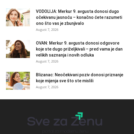
VODOLIJA: Merkur 9. avgusta donosi dugo
očekivanu jasnoću – konačno ćete razumeti
ono što vas je zbunjivalo
August 7, 2026
OVAN: Merkur 9. avgusta donosi odgovore
koje ste dugo priželjkivali – pred vama je dan
velikih saznanja i novih odluka
August 7, 2026
Blizanac: Neočekivani poziv donosi priznanje
koje mijenja sve što ste mislili
August 7, 2026