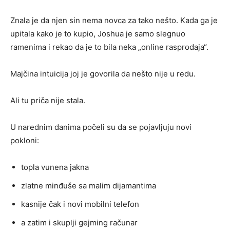
Znala je da njen sin nema novca za tako nešto. Kada ga je
upitala kako je to kupio, Joshua je samo slegnuo
ramenima i rekao da je to bila neka „online rasprodaja“.
Majčina intuicija joj je govorila da nešto nije u redu.
Ali tu priča nije stala.
U narednim danima počeli su da se pojavljuju novi
pokloni:
topla vunena jakna
zlatne minđuše sa malim dijamantima
kasnije čak i novi mobilni telefon
a zatim i skuplji gejming računar