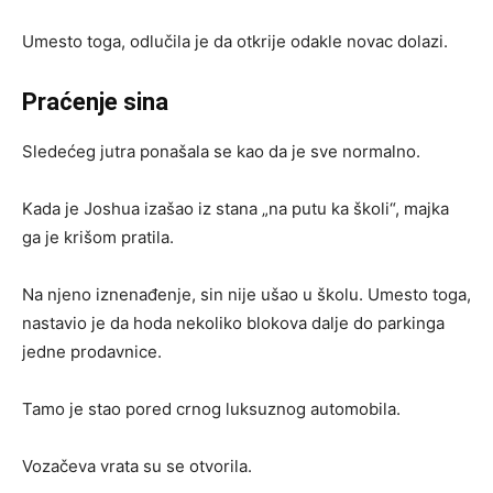
Umesto toga, odlučila je da otkrije odakle novac dolazi.
Praćenje sina
Sledećeg jutra ponašala se kao da je sve normalno.
Kada je Joshua izašao iz stana „na putu ka školi“, majka
ga je krišom pratila.
Na njeno iznenađenje, sin nije ušao u školu. Umesto toga,
nastavio je da hoda nekoliko blokova dalje do parkinga
jedne prodavnice.
Tamo je stao pored crnog luksuznog automobila.
Vozačeva vrata su se otvorila.