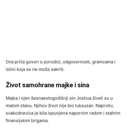
Ova priča govori o porodici, odgovornosti, granicama i
istini koja se ne može sakriti.
Život samohrane majke i sina
Majka i njen šesnaestogodišnji sin Joshua živeli su u
malom stanu. Njihov život nije bio luksuzan. Naprotiv,
svakodnevica je bila ispunjena napornim radom i stalnim
finansijskim brigama.