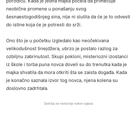
porodicu. Kada je jedna majka počela da primećuje
neobične promene u ponašanju svog
šesnaestogodišnjeg sina, nije ni slutila da će je to odvesti
do istine koja će je potresti do srži.
Ono što je u početku izgledalo kao neočekivana
velikodušnost tinejdžera, ubrzo je postalo razlog za
ozbiljnu zabrinutost. Skupi pokloni, misteriozni izostanci
iz škole i torba puna novca doveli su do trenutka kada je
majka shvatila da mora otkriti šta se zaista događa. Kada
je konačno saznala izvor tog novca, njena kolena su
doslovno zadrhtala.
Sadržaj se nastavlja nakon oglasa