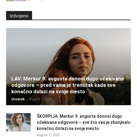
Izdvojeno
LAV: Merkur 9. avgusta donosi dugo očekivane
odgovore – pred vama je trenutak kada sve
konačno dolazi na svoje mesto
Urednik
-
August 7, 2026
ŠKORPIJA: Merkur 9. avgusta donosi dugo
očekivane odgovore – sve što vas je zbunjivalo
konačno dolazi na svoje mesto
August 7, 2026