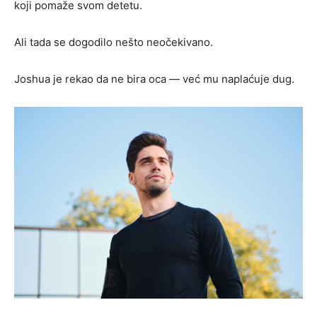
koji pomaže svom detetu.
Ali tada se dogodilo nešto neočekivano.
Joshua je rekao da ne bira oca — već mu naplaćuje dug.