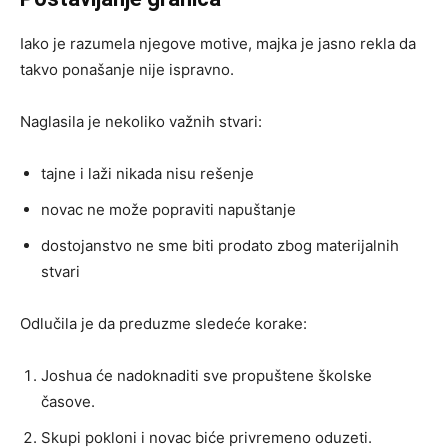
Iako je razumela njegove motive, majka je jasno rekla da
takvo ponašanje nije ispravno.
Naglasila je nekoliko važnih stvari:
tajne i laži nikada nisu rešenje
novac ne može popraviti napuštanje
dostojanstvo ne sme biti prodato zbog materijalnih
stvari
Odlučila je da preduzme sledeće korake:
Joshua će nadoknaditi sve propuštene školske
časove.
Skupi pokloni i novac biće privremeno oduzeti.