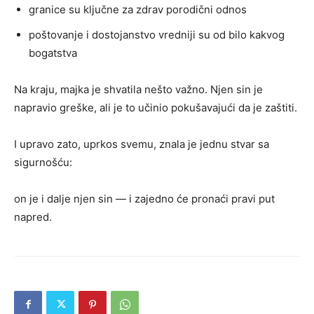
granice su ključne za zdrav porodični odnos
poštovanje i dostojanstvo vredniji su od bilo kakvog
bogatstva
Na kraju, majka je shvatila nešto važno. Njen sin je
napravio greške, ali je to učinio pokušavajući da je zaštiti.
I upravo zato, uprkos svemu, znala je jednu stvar sa
sigurnošću:
on je i dalje njen sin — i zajedno će pronaći pravi put
napred.