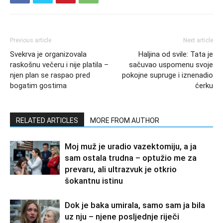
Previous article
Next article
Svekrva je organizovala
Haljina od svile: Tata je
raskošnu večeru i nije platila –
sačuvao uspomenu svoje
njen plan se raspao pred
pokojne supruge i iznenadio
bogatim gostima
ćerku
RELATED ARTICLES
MORE FROM AUTHOR
Moj muž je uradio vazektomiju, a ja
sam ostala trudna – optužio me za
prevaru, ali ultrazvuk je otkrio
šokantnu istinu
Dok je baka umirala, samo sam ja bila
uz nju – njene posljednje riječi