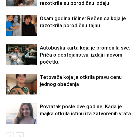
razotkrile su porodičnu izdaju
Osam godina tišine: Rečenica koja je
razotkrila porodičnu tajnu
Autobuska karta koja je promenila sve:
Priča o dostojanstvu, izdaji i novom
početku
Tetovaža koja je otkrila pravu cenu
jednog obećanja
Povratak posle dve godine: Kada je
majka otkrila istinu iza zatvorenih vrata