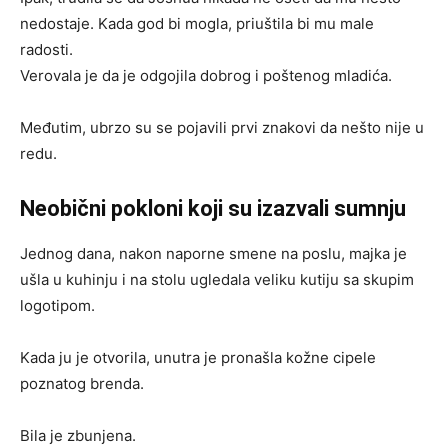
nedostaje. Kada god bi mogla, priuštila bi mu male
radosti.
Verovala je da je odgojila dobrog i poštenog mladića.
Međutim, ubrzo su se pojavili prvi znakovi da nešto nije u
redu.
Neobični pokloni koji su izazvali sumnju
Jednog dana, nakon naporne smene na poslu, majka je
ušla u kuhinju i na stolu ugledala veliku kutiju sa skupim
logotipom.
Kada ju je otvorila, unutra je pronašla kožne cipele
poznatog brenda.
Bila je zbunjena.