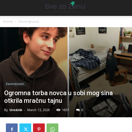
Home
Zanimljivosti
Zanimljivosti
Ogromna torba novca u sobi mog sina
otkrila mračnu tajnu
By
Urednik
-
March 13, 2026
1607
0