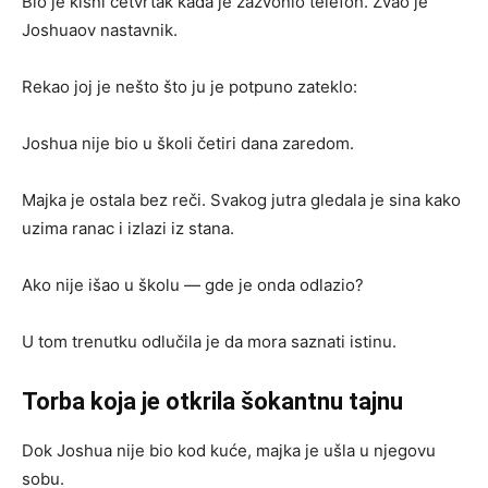
Bio je kišni četvrtak kada je zazvonio telefon. Zvao je
Joshuaov nastavnik.
Rekao joj je nešto što ju je potpuno zateklo:
Joshua nije bio u školi četiri dana zaredom.
Majka je ostala bez reči. Svakog jutra gledala je sina kako
uzima ranac i izlazi iz stana.
Ako nije išao u školu — gde je onda odlazio?
U tom trenutku odlučila je da mora saznati istinu.
Torba koja je otkrila šokantnu tajnu
Dok Joshua nije bio kod kuće, majka je ušla u njegovu
sobu.