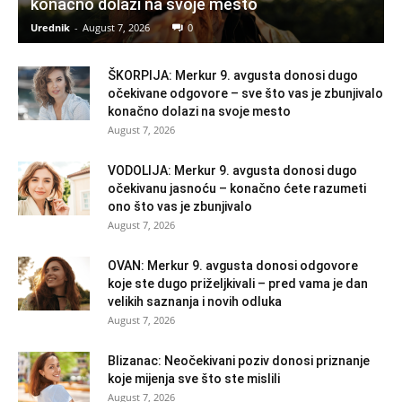
konačno dolazi na svoje mesto
Urednik
-
August 7, 2026
0
ŠKORPIJA: Merkur 9. avgusta donosi dugo
očekivane odgovore – sve što vas je zbunjivalo
konačno dolazi na svoje mesto
August 7, 2026
VODOLIJA: Merkur 9. avgusta donosi dugo
očekivanu jasnoću – konačno ćete razumeti
ono što vas je zbunjivalo
August 7, 2026
OVAN: Merkur 9. avgusta donosi odgovore
koje ste dugo priželjkivali – pred vama je dan
velikih saznanja i novih odluka
August 7, 2026
Blizanac: Neočekivani poziv donosi priznanje
koje mijenja sve što ste mislili
August 7, 2026