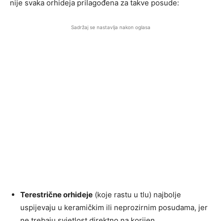
nije svaka orhideja prilagođena za takve posude:
Sadržaj se nastavlja nakon oglasa
Terestrične orhideje
(koje rastu u tlu) najbolje
uspijevaju u keramičkim ili neprozirnim posudama, jer
ne trebaju svjetlost direktno na korijen.