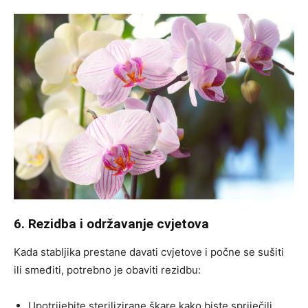
6. Rezidba i održavanje cvjetova
Kada stabljika prestane davati cvjetove i počne se sušiti
ili smeđiti, potrebno je obaviti rezidbu:
Upotrijebite sterilizirane škare kako biste spriječili