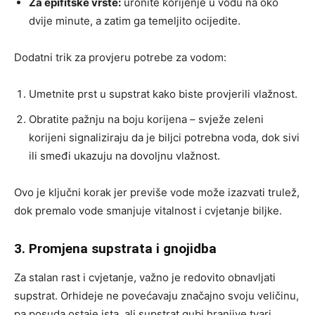
Za epifitske vrste:
uronite korijenje u vodu na oko
dvije minute, a zatim ga temeljito ocijedite.
Dodatni trik za provjeru potrebe za vodom:
Umetnite prst u supstrat kako biste provjerili vlažnost.
Obratite pažnju na boju korijena – svježe zeleni
korijeni signaliziraju da je biljci potrebna voda, dok sivi
ili smeđi ukazuju na dovoljnu vlažnost.
Ovo je ključni korak jer previše vode može izazvati trulež,
dok premalo vode smanjuje vitalnost i cvjetanje biljke.
3. Promjena supstrata i gnojidba
Za stalan rast i cvjetanje, važno je redovito obnavljati
supstrat. Orhideje ne povećavaju značajno svoju veličinu,
pa posuda ostaje ista, ali supstrat gubi hranjive tvari.