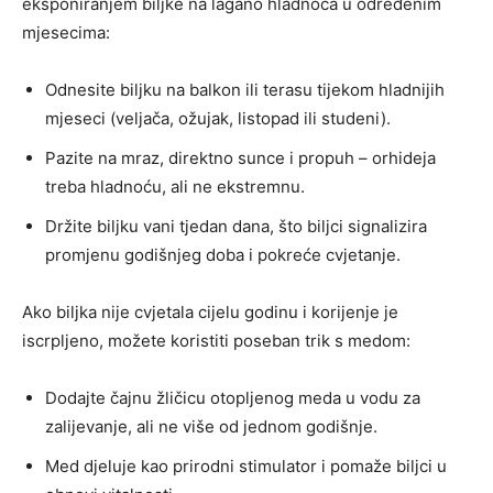
eksponiranjem biljke na lagano hladnoća u određenim
mjesecima:
Odnesite biljku na balkon ili terasu tijekom hladnijih
mjeseci (veljača, ožujak, listopad ili studeni).
Pazite na mraz, direktno sunce i propuh – orhideja
treba hladnoću, ali ne ekstremnu.
Držite biljku vani tjedan dana, što biljci signalizira
promjenu godišnjeg doba i pokreće cvjetanje.
Ako biljka nije cvjetala cijelu godinu i korijenje je
iscrpljeno, možete koristiti poseban trik s medom:
Dodajte čajnu žličicu otopljenog meda u vodu za
zalijevanje, ali ne više od jednom godišnje.
Med djeluje kao prirodni stimulator i pomaže biljci u