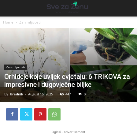
Home
Zanimljivosti
Zanimljivosti
Orhideje koje uvijek cvjetaju: 6 TRIKOVA za
impresivne i dugovječne biljke
By
Urednik
-
August 15, 2025
447
0
Oglasi - advertisement