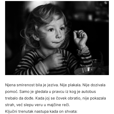
Njena smirenost bila je jeziva. Nije plakala. Nije dozivala
pomoć. Samo je gledala u pravcu iz kog je autobus
trebalo da dođe. Kada joj se čovek obratio, nije pokazala
strah, već slepu veru u majčine reči.
Ključni trenutak nastupa kada on shvata: