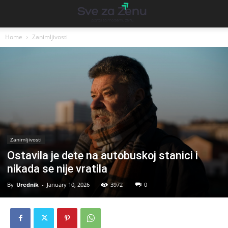
Home
Zanimljivosti
Zanimljivosti
Ostavila je dete na autobuskoj stanici i
nikada se nije vratila
By
Urednik
-
January 10, 2026
3972
0