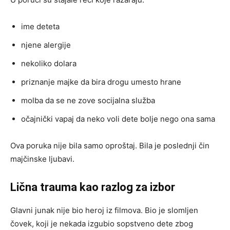
ime deteta
njene alergije
nekoliko dolara
priznanje majke da bira drogu umesto hrane
molba da se ne zove socijalna služba
očajnički vapaj da neko voli dete bolje nego ona sama
Ova poruka nije bila samo oproštaj. Bila je poslednji čin
majčinske ljubavi.
Lična trauma kao razlog za izbor
Glavni junak nije bio heroj iz filmova. Bio je slomljen
čovek, koji je nekada izgubio sopstveno dete zbog