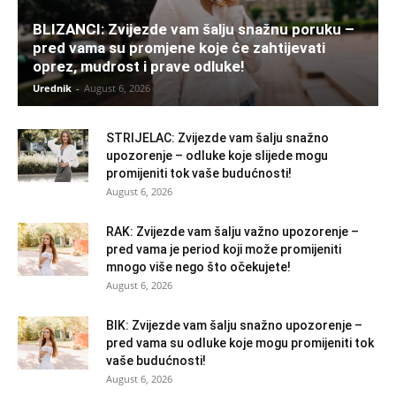
BLIZANCI: Zvijezde vam šalju snažnu poruku –
pred vama su promjene koje će zahtijevati
oprez, mudrost i prave odluke!
Urednik
-
August 6, 2026
STRIJELAC: Zvijezde vam šalju snažno
upozorenje – odluke koje slijede mogu
promijeniti tok vaše budućnosti!
August 6, 2026
RAK: Zvijezde vam šalju važno upozorenje –
pred vama je period koji može promijeniti
mnogo više nego što očekujete!
August 6, 2026
BIK: Zvijezde vam šalju snažno upozorenje –
pred vama su odluke koje mogu promijeniti tok
vaše budućnosti!
August 6, 2026