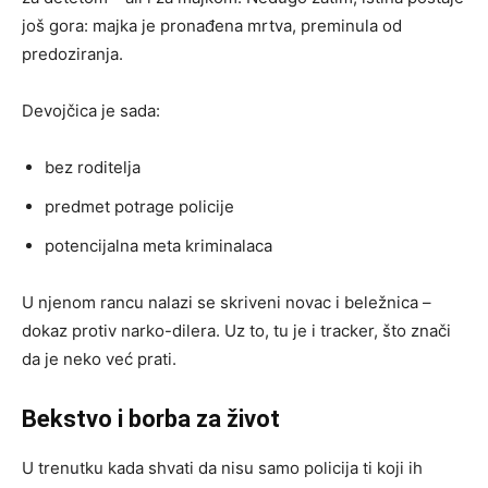
još gora: majka je pronađena mrtva, preminula od
predoziranja.
Devojčica je sada:
bez roditelja
predmet potrage policije
potencijalna meta kriminalaca
U njenom rancu nalazi se skriveni novac i beležnica –
dokaz protiv narko-dilera. Uz to, tu je i tracker, što znači
da je neko već prati.
Bekstvo i borba za život
U trenutku kada shvati da nisu samo policija ti koji ih