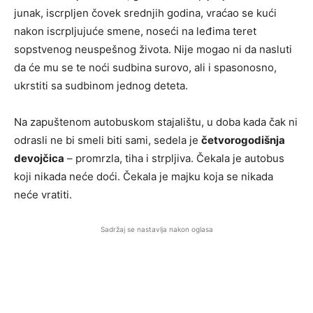
junak, iscrpljen čovek srednjih godina, vraćao se kući
nakon iscrpljujuće smene, noseći na leđima teret
sopstvenog neuspešnog života. Nije mogao ni da nasluti
da će mu se te noći sudbina surovo, ali i spasonosno,
ukrstiti sa sudbinom jednog deteta.
Na zapuštenom autobuskom stajalištu, u doba kada čak ni
odrasli ne bi smeli biti sami, sedela je
četvorogodišnja
devojčica
– promrzla, tiha i strpljiva. Čekala je autobus
koji nikada neće doći. Čekala je majku koja se nikada
neće vratiti.
Sadržaj se nastavlja nakon oglasa