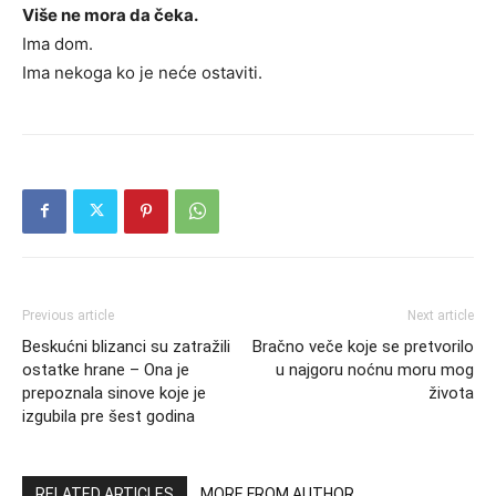
Više ne mora da čeka.
Ima dom.
Ima nekoga ko je neće ostaviti.
Previous article
Next article
Beskućni blizanci su zatražili
Bračno veče koje se pretvorilo
ostatke hrane – Ona je
u najgoru noćnu moru mog
prepoznala sinove koje je
života
izgubila pre šest godina
RELATED ARTICLES
MORE FROM AUTHOR