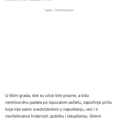
Oglasi - advertisement
U tišini grada, dok su ulice bile prazne, a kiša
nemilosrdno padala po ispucalom asfaltu, započinje priča
koja nije samo svedočanstvo o napuštanju, već i o
neočekivanoj hrabrosti, gubitku i iskupljenju. Glavni