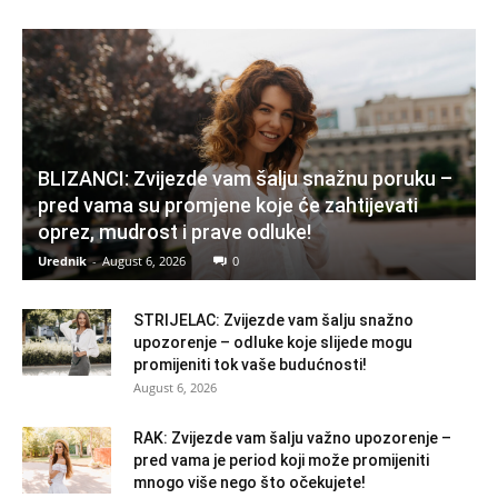
BLIZANCI: Zvijezde vam šalju snažnu poruku –
pred vama su promjene koje će zahtijevati
oprez, mudrost i prave odluke!
Urednik
-
August 6, 2026
0
STRIJELAC: Zvijezde vam šalju snažno
upozorenje – odluke koje slijede mogu
promijeniti tok vaše budućnosti!
August 6, 2026
RAK: Zvijezde vam šalju važno upozorenje –
pred vama je period koji može promijeniti
mnogo više nego što očekujete!