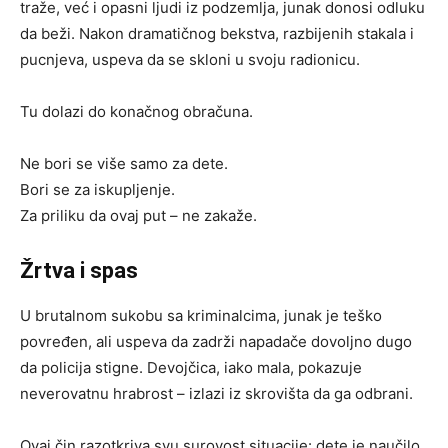
traže, već i opasni ljudi iz podzemlja, junak donosi odluku
da beži. Nakon dramatičnog bekstva, razbijenih stakala i
pucnjeva, uspeva da se skloni u svoju radionicu.
Tu dolazi do konačnog obračuna.
Ne bori se više samo za dete.
Bori se za iskupljenje.
Za priliku da ovaj put – ne zakaže.
Žrtva i spas
U brutalnom sukobu sa kriminalcima, junak je teško
povređen, ali uspeva da zadrži napadače dovoljno dugo
da policija stigne. Devojčica, iako mala, pokazuje
neverovatnu hrabrost – izlazi iz skrovišta da ga odbrani.
Ovaj čin razotkriva svu surovost situacije: dete je naučilo