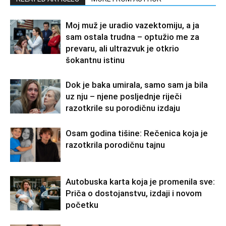
Moj muž je uradio vazektomiju, a ja
sam ostala trudna – optužio me za
prevaru, ali ultrazvuk je otkrio
šokantnu istinu
Dok je baka umirala, samo sam ja bila
uz nju – njene posljednje riječi
razotkrile su porodičnu izdaju
Osam godina tišine: Rečenica koja je
razotkrila porodičnu tajnu
Autobuska karta koja je promenila sve:
Priča o dostojanstvu, izdaji i novom
početku