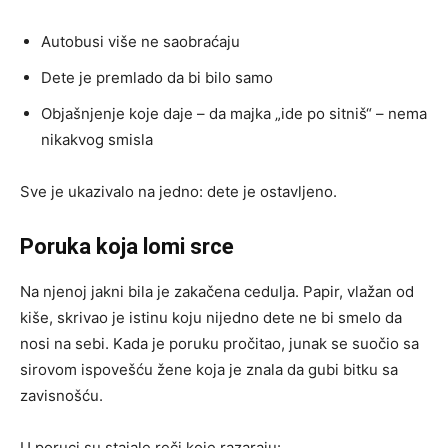
Autobusi više ne saobraćaju
Dete je premlado da bi bilo samo
Objašnjenje koje daje – da majka „ide po sitniš“ – nema
nikakvog smisla
Sve je ukazivalo na jedno: dete je ostavljeno.
Poruka koja lomi srce
Na njenoj jakni bila je zakačena cedulja. Papir, vlažan od
kiše, skrivao je istinu koju nijedno dete ne bi smelo da
nosi na sebi. Kada je poruku pročitao, junak se suočio sa
sirovom ispovešću žene koja je znala da gubi bitku sa
zavisnošću.
U poruci su stajale reči koje razaraju: