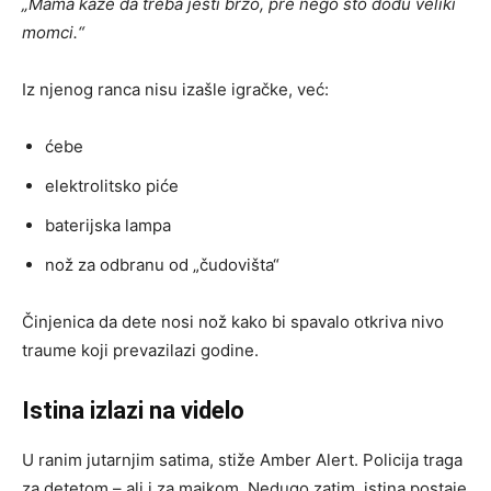
„Mama kaže da treba jesti brzo, pre nego što dođu veliki
momci.“
Iz njenog ranca nisu izašle igračke, već:
ćebe
elektrolitsko piće
baterijska lampa
nož za odbranu od „čudovišta“
Činjenica da dete nosi nož kako bi spavalo otkriva nivo
traume koji prevazilazi godine.
Istina izlazi na videlo
U ranim jutarnjim satima, stiže Amber Alert. Policija traga
za detetom – ali i za majkom. Nedugo zatim, istina postaje