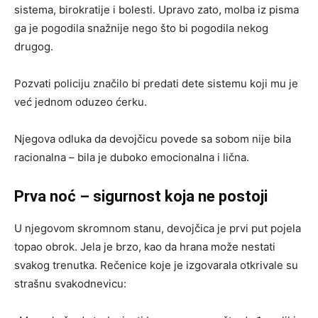
sistema, birokratije i bolesti. Upravo zato, molba iz pisma
ga je pogodila snažnije nego što bi pogodila nekog
drugog.
Pozvati policiju značilo bi predati dete sistemu koji mu je
već jednom oduzeo ćerku.
Njegova odluka da devojčicu povede sa sobom nije bila
racionalna – bila je duboko emocionalna i lična.
Prva noć – sigurnost koja ne postoji
U njegovom skromnom stanu, devojčica je prvi put pojela
topao obrok. Jela je brzo, kao da hrana može nestati
svakog trenutka. Rečenice koje je izgovarala otkrivale su
strašnu svakodnevicu: