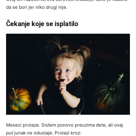
da se bori jer niko drugi nije.
Čekanje koje se isplatilo
Meseci prolaze. Sistem ponovo preuzima dete, ali ovaj
put junak ne odustaje. Prolazi kroz: