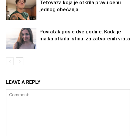
Tetovaža koja je otkrila pravu cenu
jednog obećanja
Povratak posle dve godine: Kada je
majka otkrila istinu iza zatvorenih vrata
LEAVE A REPLY