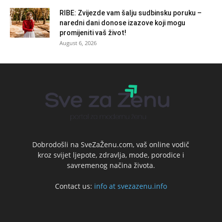
RIBE: Zvijezde vam šalju sudbinsku poruku –
naredni dani donose izazove koji mogu
promijeniti vaš život!
August 6, 2026
Dobrodošli na SveZaŽenu.com, vaš online vodič
kroz svijet ljepote, zdravlja, mode, porodice i
savremenog načina života.
Contact us:
info at svezazenu.info