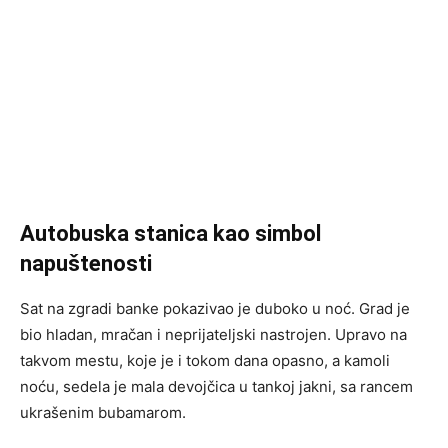
Autobuska stanica kao simbol
napuštenosti
Sat na zgradi banke pokazivao je duboko u noć. Grad je
bio hladan, mračan i neprijateljski nastrojen. Upravo na
takvom mestu, koje je i tokom dana opasno, a kamoli
noću, sedela je mala devojčica u tankoj jakni, sa rancem
ukrašenim bubamarom.