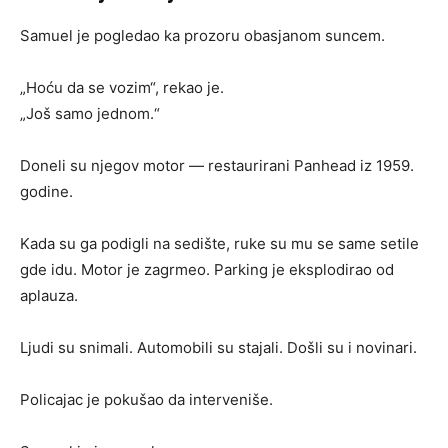
Samuel je pogledao ka prozoru obasjanom suncem.
„Hoću da se vozim“, rekao je.
„Još samo jednom.“
Doneli su njegov motor — restaurirani Panhead iz 1959.
godine.
Kada su ga podigli na sedište, ruke su mu se same setile
gde idu. Motor je zagrmeo. Parking je eksplodirao od
aplauza.
Ljudi su snimali. Automobili su stajali. Došli su i novinari.
Policajac je pokušao da interveniše.