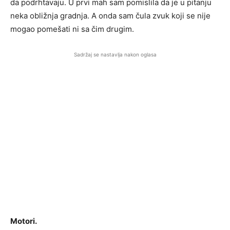
da podrhtavaju. U prvi mah sam pomislila da je u pitanju
neka obližnja gradnja. A onda sam čula zvuk koji se nije
mogao pomešati ni sa čim drugim.
Sadržaj se nastavlja nakon oglasa
Motori.