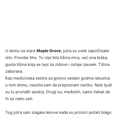
U domu za stare
Maple Grove
, jutra su uvek započinjala
isto. Previše tiho. To nije bila tišina mira, već ona teška,
gusta tišina koja se lepi za zidove i ostaje zauvek. Tišina
zaborava.
Kao medicinska sestra sa gotovo sedam godina iskustva
u tom domu, naučila sam da prepoznam razliku. Neki ljudi
su tu pronašli spokoj. Drugi su, međutim, samo čekali da
ih se neko seti.
Tog jutra sam slagala lekove kada su prozori počeli blago