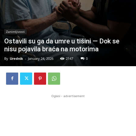
Zanimljivosti
Ostavili su ga da umre u tišini — Dok se
nisu pojavila braća na motorima
By
Urednik
-
January 24, 2026
2147
0
Oglasi - advertisement