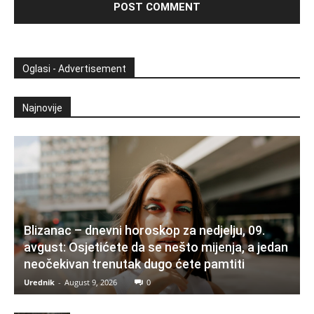
Oglasi - Advertisement
Najnovije
Blizanac – dnevni horoskop za nedjelju, 09.
avgust: Osjetićete da se nešto mijenja, a jedan
neočekivan trenutak dugo ćete pamtiti
Urednik
-
August 9, 2026
0