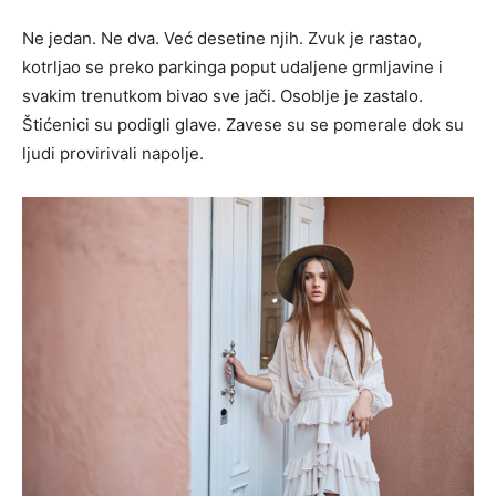
Ne jedan. Ne dva. Već desetine njih. Zvuk je rastao,
kotrljao se preko parkinga poput udaljene grmljavine i
svakim trenutkom bivao sve jači. Osoblje je zastalo.
Štićenici su podigli glave. Zavese su se pomerale dok su
ljudi provirivali napolje.