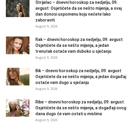
Strijelac – dnevni horoskop za nedjelju, 09.
avgust: Osjetićete da se nešto mijenja, a ovaj
dan donosi uspomenu koju nećete lako
zaboraviti
August 9, 2026
Rak – dnevni horoskop za nedjelju, 09. avgust:
Osjetićete da se nešto mijenja, a jedan
trenutak ostaće vam duboko u sjećanju
August 9, 2026
Bik – dnevni horoskop za nedjelju, 09. avgust:
Osjetićete da se nešto mijenja, a jedan događaj
ostaće vam dugo u sjećanju
August 9, 2026
Ribe – dnevni horoskop za nedjelju, 09. avgust:
Osjetićete da se nešto mijenja, a događaji ovog
dana dugo će vam ostati u mislima
August 9, 2026