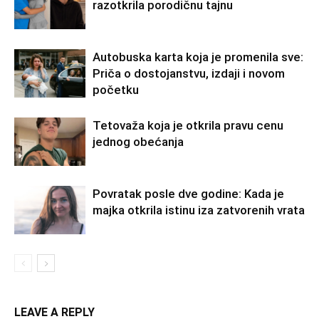
razotkrila porodičnu tajnu
Autobuska karta koja je promenila sve:
Priča o dostojanstvu, izdaji i novom
početku
Tetovaža koja je otkrila pravu cenu
jednog obećanja
Povratak posle dve godine: Kada je
majka otkrila istinu iza zatvorenih vrata
LEAVE A REPLY