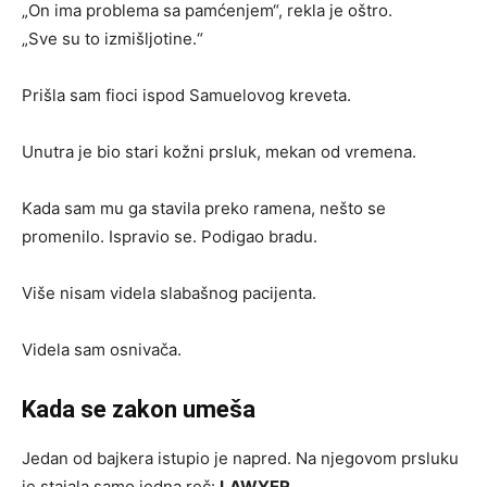
„On ima problema sa pamćenjem“, rekla je oštro.
„Sve su to izmišljotine.“
Prišla sam fioci ispod Samuelovog kreveta.
Unutra je bio stari kožni prsluk, mekan od vremena.
Kada sam mu ga stavila preko ramena, nešto se
promenilo. Ispravio se. Podigao bradu.
Više nisam videla slabašnog pacijenta.
Videla sam osnivača.
Kada se zakon umeša
Jedan od bajkera istupio je napred. Na njegovom prsluku
je stajala samo jedna reč:
LAWYER.