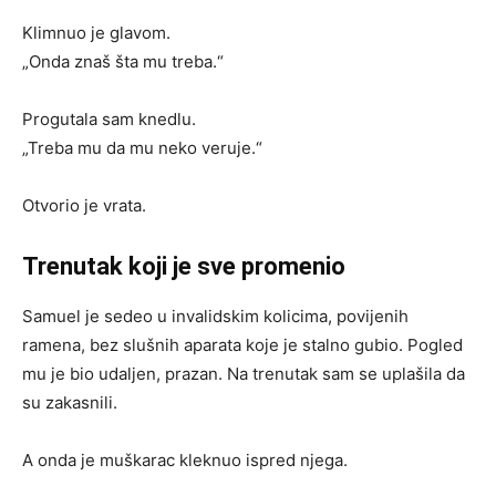
Klimnuo je glavom.
„Onda znaš šta mu treba.“
Progutala sam knedlu.
„Treba mu da mu neko veruje.“
Otvorio je vrata.
Trenutak koji je sve promenio
Samuel je sedeo u invalidskim kolicima, povijenih
ramena, bez slušnih aparata koje je stalno gubio. Pogled
mu je bio udaljen, prazan. Na trenutak sam se uplašila da
su zakasnili.
A onda je muškarac kleknuo ispred njega.