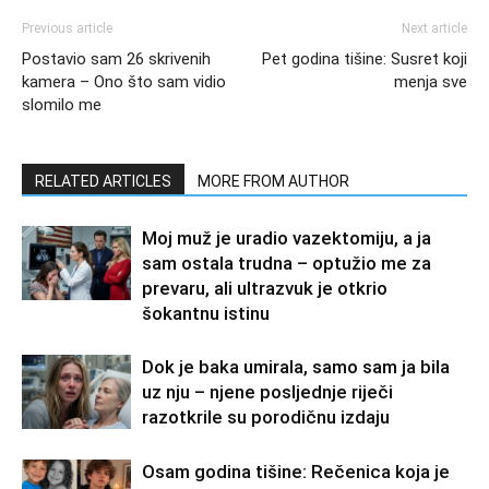
Previous article
Next article
Postavio sam 26 skrivenih
Pet godina tišine: Susret koji
kamera – Ono što sam vidio
menja sve
slomilo me
RELATED ARTICLES
MORE FROM AUTHOR
Moj muž je uradio vazektomiju, a ja
sam ostala trudna – optužio me za
prevaru, ali ultrazvuk je otkrio
šokantnu istinu
Dok je baka umirala, samo sam ja bila
uz nju – njene posljednje riječi
razotkrile su porodičnu izdaju
Osam godina tišine: Rečenica koja je