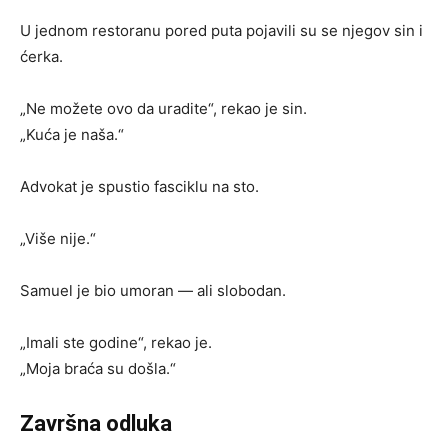
U jednom restoranu pored puta pojavili su se njegov sin i
ćerka.
„Ne možete ovo da uradite“, rekao je sin.
„Kuća je naša.“
Advokat je spustio fasciklu na sto.
„Više nije.“
Samuel je bio umoran — ali slobodan.
„Imali ste godine“, rekao je.
„Moja braća su došla.“
Završna odluka