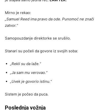
Mirno je rekao:
„Samuel Reed ima pravo da ode. Punomoć ne znači
zatvor.“
Samopouzdanje direktorke se srušilo.
Stanari su počeli da govore iz svojih soba:
„Rekli su da laže.“
„Ja sam mu verovao.“
„Uvek je govorio istinu.“
Sistem je počeo da puca.
Poslednja vožnja