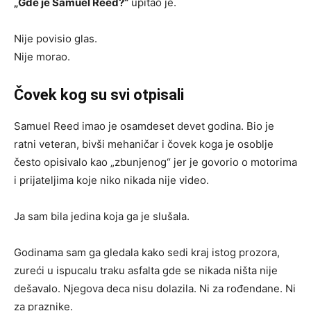
„Gde je Samuel Reed?“
upitao je.
Nije povisio glas.
Nije morao.
Čovek kog su svi otpisali
Samuel Reed imao je osamdeset devet godina. Bio je
ratni veteran, bivši mehaničar i čovek koga je osoblje
često opisivalo kao „zbunjenog“ jer je govorio o motorima
i prijateljima koje niko nikada nije video.
Ja sam bila jedina koja ga je slušala.
Godinama sam ga gledala kako sedi kraj istog prozora,
zureći u ispucalu traku asfalta gde se nikada ništa nije
dešavalo. Njegova deca nisu dolazila. Ni za rođendane. Ni
za praznike.