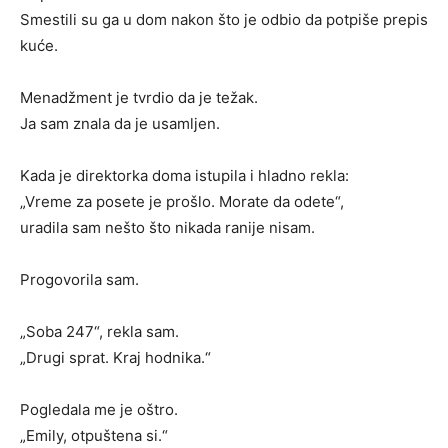
Smestili su ga u dom nakon što je odbio da potpiše prepis
kuće.
Menadžment je tvrdio da je težak.
Ja sam znala da je usamljen.
Kada je direktorka doma istupila i hladno rekla:
„Vreme za posete je prošlo. Morate da odete“,
uradila sam nešto što nikada ranije nisam.
Progovorila sam.
„Soba 247“, rekla sam.
„Drugi sprat. Kraj hodnika.“
Pogledala me je oštro.
„Emily, otpuštena si.“