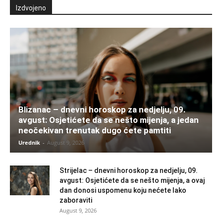
Izdvojeno
Blizanac – dnevni horoskop za nedjelju, 09.
avgust: Osjetićete da se nešto mijenja, a jedan
neočekivan trenutak dugo ćete pamtiti
Urednik
-
August 9, 2026
Strijelac – dnevni horoskop za nedjelju, 09.
avgust: Osjetićete da se nešto mijenja, a ovaj
dan donosi uspomenu koju nećete lako
zaboraviti
August 9, 2026