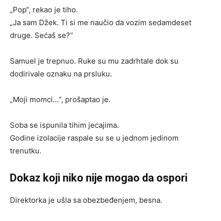
„Pop“, rekao je tiho.
„Ja sam Džek. Ti si me naučio da vozim sedamdeset
druge. Sećaš se?“
Samuel je trepnuo. Ruke su mu zadrhtale dok su
dodirivale oznaku na prsluku.
„Moji momci…“, prošaptao je.
Soba se ispunila tihim jecajima.
Godine izolacije raspale su se u jednom jedinom
trenutku.
Dokaz koji niko nije mogao da ospori
Direktorka je ušla sa obezbeđenjem, besna.