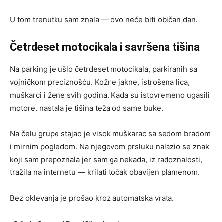
U tom trenutku sam znala — ovo neće biti običan dan.
Četrdeset motocikala i savršena tišina
Na parking je ušlo četrdeset motocikala, parkiranih sa
vojničkom preciznošću. Kožne jakne, istrošena lica,
muškarci i žene svih godina. Kada su istovremeno ugasili
motore, nastala je tišina teža od same buke.
Na čelu grupe stajao je visok muškarac sa sedom bradom
i mirnim pogledom. Na njegovom prsluku nalazio se znak
koji sam prepoznala jer sam ga nekada, iz radoznalosti,
tražila na internetu — krilati točak obavijen plamenom.
Bez oklevanja je prošao kroz automatska vrata.