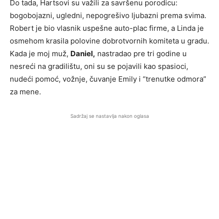
Do tada, Hartsovi su važili za savršenu porodicu:
bogobojazni, ugledni, nepogrešivo ljubazni prema svima.
Robert je bio vlasnik uspešne auto-plac firme, a Linda je
osmehom krasila polovine dobrotvornih komiteta u gradu.
Kada je moj muž,
Daniel,
nastradao pre tri godine u
nesreći na gradilištu, oni su se pojavili kao spasioci,
nudeći pomoć, vožnje, čuvanje Emily i “trenutke odmora”
za mene.
Sadržaj se nastavlja nakon oglasa