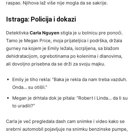
raspao. Njihova laž više nije mogla da se sakrije.
Istraga: Policija i dokazi
Detektivka
Carla Nguyen
stigla je u bolnicu pre ponoći.
Tamo je Megan Price, moja prijateljica i podrška, držala
gurney na kojem je Emily ležala, iscrpljena, sa blažom
dehidratacijom, ogrebotinama po kolenima i dlanovima,
ali dovoljno prisebna da se drži za svoju majku.
Emily je tiho rekla: “Baka je rekla da nam treba vazduh.
Onda… su otišli.”
Megan je drhtala dok je pitala: “Robert i Linda… da li su
to uradili?”
Carla je već pregledala dash cam snimke i video kako se
srebrni automobil pojavljuje na snimku benzinske pumpe,