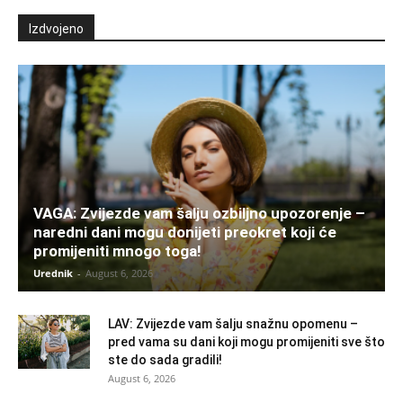
Izdvojeno
VAGA: Zvijezde vam šalju ozbiljno upozorenje –
naredni dani mogu donijeti preokret koji će
promijeniti mnogo toga!
Urednik
-
August 6, 2026
LAV: Zvijezde vam šalju snažnu opomenu –
pred vama su dani koji mogu promijeniti sve što
ste do sada gradili!
August 6, 2026