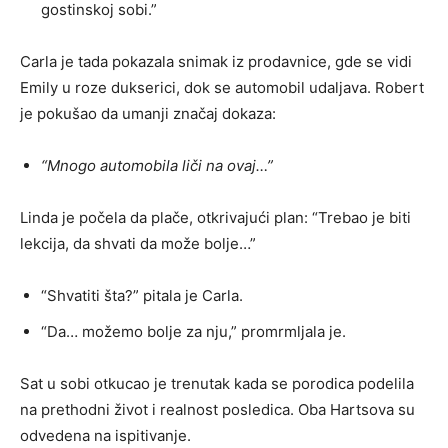
gostinskoj sobi.”
Carla je tada pokazala snimak iz prodavnice, gde se vidi
Emily u roze dukserici, dok se automobil udaljava. Robert
je pokušao da umanji značaj dokaza:
“Mnogo automobila liči na ovaj…”
Linda je počela da plače, otkrivajući plan: “Trebao je biti
lekcija, da shvati da može bolje…”
“Shvatiti šta?” pitala je Carla.
“Da… možemo bolje za nju,” promrmljala je.
Sat u sobi otkucao je trenutak kada se porodica podelila
na prethodni život i realnost posledica. Oba Hartsova su
odvedena na ispitivanje.