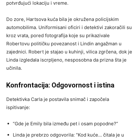
potvrđujući lokaciju i vreme.
Do zore, Hartsova kuća bila je okružena policijskim
automobilima. Uniformisani oficiri i detektivi zakoračili su
kroz vrata, pored fotografija koje su prikazivale
Robertovu političku povezanost i Lindin angažman u
zajednici. Robert je stajao u kuhinji, vilica zgrčena, dok je
Linda izgledala iscrpljeno, nesposobna da prizna šta je
učinila.
Konfrontacija: Odgovornost i istina
Detektivka Carla je postavila snimač i započela
ispitivanje:
“Gde je Emily bila između pet i osam popodne?”
Linda je prebrzo odgovorila: “Kod kuće… čitala je u