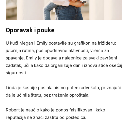
Oporavak i pouke
U kući Megan i Emily postavile su grafikon na frižideru:
jutarnja rutina, poslepodnevne aktivnosti, vreme za
spavanje. Emily je dodavala nalepnice za svaki završeni
zadatak, učila kako da organizuje dan i iznova stiče osećaj
sigurnosti.
Linda je kasnije poslala pismo putem advokata, priznajući
da je učinila štetu, bez traženja oproštaja.
Robert je naučio kako je ponos falsifikovan i kako
reputacija ne znači zaštitu od posledica.