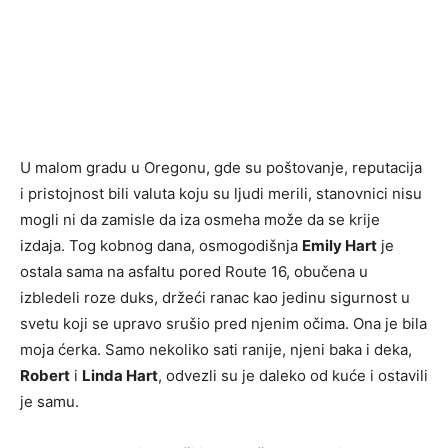
U malom gradu u Oregonu, gde su poštovanje, reputacija
i pristojnost bili valuta koju su ljudi merili, stanovnici nisu
mogli ni da zamisle da iza osmeha može da se krije
izdaja. Tog kobnog dana, osmogodišnja
Emily Hart
je
ostala sama na asfaltu pored Route 16, obučena u
izbledeli roze duks, držeći ranac kao jedinu sigurnost u
svetu koji se upravo srušio pred njenim očima. Ona je bila
moja ćerka. Samo nekoliko sati ranije, njeni baka i deka,
Robert
i
Linda Hart
, odvezli su je daleko od kuće i ostavili
je samu.