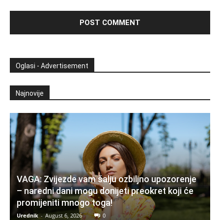
Oglasi - Advertisement
Najnovije
VAGA: Zvijezde vam šalju ozbiljno upozorenje
– naredni dani mogu donijeti preokret koji će
promijeniti mnogo toga!
Urednik
-
August 6, 2026
0