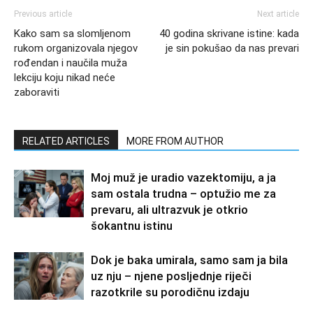
Previous article
Next article
Kako sam sa slomljenom
40 godina skrivane istine: kada
rukom organizovala njegov
je sin pokušao da nas prevari
rođendan i naučila muža
lekciju koju nikad neće
zaboraviti
RELATED ARTICLES
MORE FROM AUTHOR
Moj muž je uradio vazektomiju, a ja
sam ostala trudna – optužio me za
prevaru, ali ultrazvuk je otkrio
šokantnu istinu
Dok je baka umirala, samo sam ja bila
uz nju – njene posljednje riječi
razotkrile su porodičnu izdaju