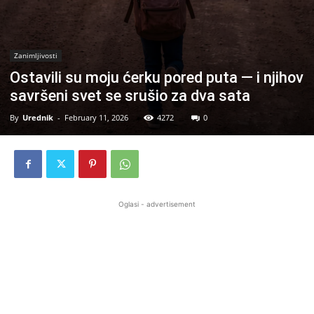
Zanimljivosti
Ostavili su moju ćerku pored puta — i njihov
savršeni svet se srušio za dva sata
By
Urednik
-
February 11, 2026
4272
0
Oglasi - advertisement