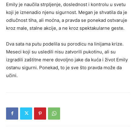
Emily je naučila strpljenje, doslednost i kontrolu u svetu
koji je iznenadio njenu sigurnost. Megan je shvatila da je
odlučnost tiha, ali moćna, a pravda se ponekad ostvaruje
kroz male, stalne akcije, a ne kroz spektakularne geste.
Dva sata na putu podelila su porodicu na linijama krize.
Meseci koji su usledili nisu zatvorili pukotinu, ali su
izgradili zaštitne mere dovoljno jake da kuća i život Emily
ostanu sigurni. Ponekad, to je sve što pravda može da
učini.