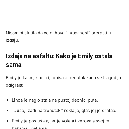
Nisam ni slutila da će njihova “ljubaznost” prerasti u
izdaju.
Izdaja na asfaltu: Kako je Emily ostala
sama
Emily je kasnije policiji opisala trenutak kada se tragedija
odigrala:
Linda je naglo stala na pustoј deonici puta.
“Dušo, izađi na trenutak,” rekla je, glas joj je drhtao.
Emily je poslušala, jer je volela i verovala svojim
bakama i dekama.