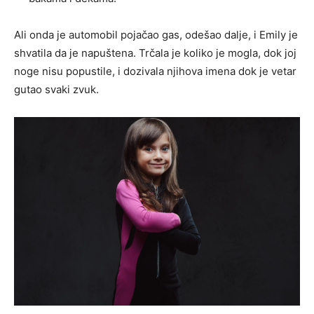
Ali onda je automobil pojačao gas, odešao dalje, i Emily je
shvatila da je napuštena. Trčala je koliko je mogla, dok joj
noge nisu popustile, i dozivala njihova imena dok je vetar
gutao svaki zvuk.