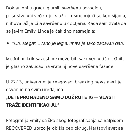
Dok su oni u gradu glumili savršenu porodicu,
prisustvujući večernjoj službi i osmehujući se komšijama,
njihova laž je bila savršeno uklopljena. Kada sam zvala da
se javim Emily, Linda je čak tiho nasmejala:
“Oh, Megan… rano je legla. Imala je tako zabavan dan.”
Međutim, krik savesti ne može biti sakriven u tišini. Guilt
je glasno zakucao na vrata njihove savršene fasade.
U 22:13, univerzum je reagovao: breaking news alert je
osvanuo na svim uređajima:
„DETE PRONAĐENO SAMO DUŽ RUTE 16 — VLASTI
TRAŽE IDENTIFIKACIJU.“
Fotografija Emily sa školskog fotografisanja sa natpisom
RECOVERED ubrzo je obišla ceo okrug. Hartsovi svet se