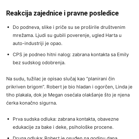
Reakcija zajednice i pravne posledice
Do podneva, slike i priče su se proširile društvenim
mrežama. Ljudi su gubili poverenje, ugled Harta u
auto-industriji je opao.
CPS je podneo hitni nalog: zabrana kontakta sa Emily
bez sudskog odobrenja.
Na sudu, tužilac je opisao slučaj kao “planirani čin
prikriven brigom”. Robert je bio hladan i ogorčen, Linda je
tiho plakala, dok je Megan osećala olakšanje što je njena
ćerka konačno sigurna.
Prva sudska odluka: zabrana kontakta, obavezne
edukacije za bake i deke, psihološke procene.
Druga odluka: Robert je osuđen na godinu dana