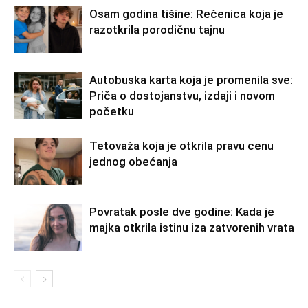
Osam godina tišine: Rečenica koja je
razotkrila porodičnu tajnu
Autobuska karta koja je promenila sve:
Priča o dostojanstvu, izdaji i novom
početku
Tetovaža koja je otkrila pravu cenu
jednog obećanja
Povratak posle dve godine: Kada je
majka otkrila istinu iza zatvorenih vrata