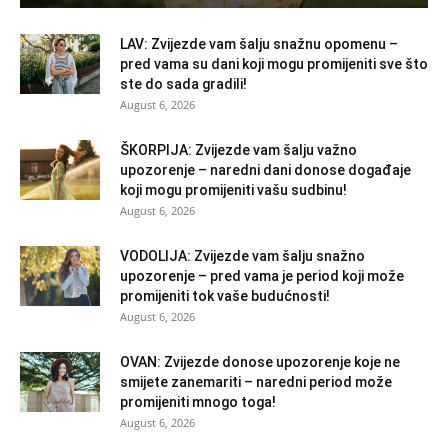
LAV: Zvijezde vam šalju snažnu opomenu –
pred vama su dani koji mogu promijeniti sve što
ste do sada gradili!
August 6, 2026
ŠKORPIJA: Zvijezde vam šalju važno
upozorenje – naredni dani donose događaje
koji mogu promijeniti vašu sudbinu!
August 6, 2026
VODOLIJA: Zvijezde vam šalju snažno
upozorenje – pred vama je period koji može
promijeniti tok vaše budućnosti!
August 6, 2026
OVAN: Zvijezde donose upozorenje koje ne
smijete zanemariti – naredni period može
promijeniti mnogo toga!
August 6, 2026