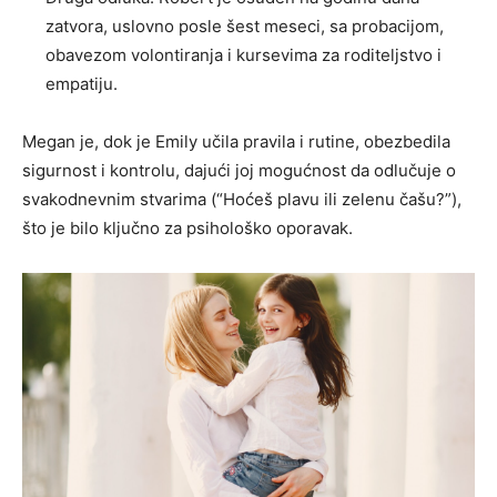
zatvora, uslovno posle šest meseci, sa probacijom,
obavezom volontiranja i kursevima za roditeljstvo i
empatiju.
Megan je, dok je Emily učila pravila i rutine, obezbedila
sigurnost i kontrolu, dajući joj mogućnost da odlučuje o
svakodnevnim stvarima (“Hoćeš plavu ili zelenu čašu?”),
što je bilo ključno za psihološko oporavak.