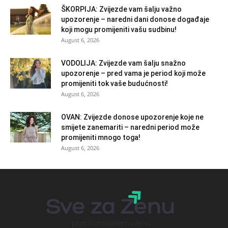
ŠKORPIJA: Zvijezde vam šalju važno
upozorenje – naredni dani donose događaje
koji mogu promijeniti vašu sudbinu!
August 6, 2026
VODOLIJA: Zvijezde vam šalju snažno
upozorenje – pred vama je period koji može
promijeniti tok vaše budućnosti!
August 6, 2026
OVAN: Zvijezde donose upozorenje koje ne
smijete zanemariti – naredni period može
promijeniti mnogo toga!
August 6, 2026