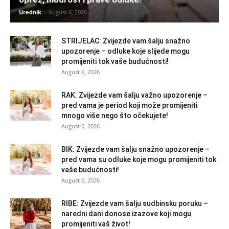
Urednik
-
August 6, 2026
STRIJELAC: Zvijezde vam šalju snažno
upozorenje – odluke koje slijede mogu
promijeniti tok vaše budućnosti!
August 6, 2026
RAK: Zvijezde vam šalju važno upozorenje –
pred vama je period koji može promijeniti
mnogo više nego što očekujete!
August 6, 2026
BIK: Zvijezde vam šalju snažno upozorenje –
pred vama su odluke koje mogu promijeniti tok
vaše budućnosti!
August 6, 2026
RIBE: Zvijezde vam šalju sudbinsku poruku –
naredni dani donose izazove koji mogu
promijeniti vaš život!