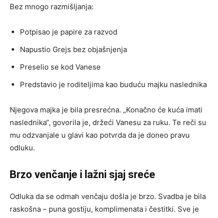
Bez mnogo razmišljanja:
Potpisao je papire za razvod
Napustio Grejs bez objašnjenja
Preselio se kod Vanese
Predstavio je roditeljima kao buduću majku naslednika
Njegova majka je bila presrećna. „Konačno će kuća imati
naslednika“, govorila je, držeći Vanesu za ruku. Te reči su
mu odzvanjale u glavi kao potvrda da je doneo pravu
odluku.
Brzo venčanje i lažni sjaj sreće
Odluka da se odmah venčaju došla je brzo. Svadba je bila
raskošna – puna gostiju, komplimenata i čestitki. Sve je