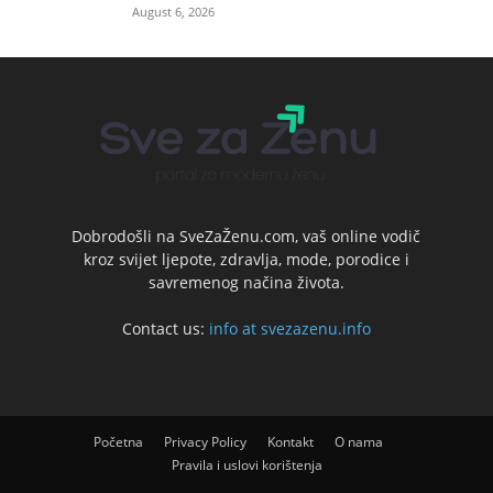
August 6, 2026
Dobrodošli na SveZaŽenu.com, vaš online vodič
kroz svijet ljepote, zdravlja, mode, porodice i
savremenog načina života.
Contact us:
info at svezazenu.info
Početna
Privacy Policy
Kontakt
O nama
Pravila i uslovi korištenja