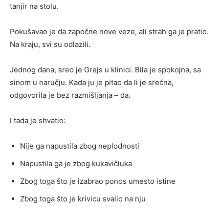
tanjir na stolu.
Pokušavao je da započne nove veze, ali strah ga je pratio.
Na kraju, svi su odlazili.
Jednog dana, sreo je Grejs u klinici. Bila je spokojna, sa
sinom u naručju. Kada ju je pitao da li je srećna,
odgovorila je bez razmišljanja – da.
I tada je shvatio:
Nije ga napustila zbog neplodnosti
Napustila ga je zbog kukavičluka
Zbog toga što je izabrao ponos umesto istine
Zbog toga što je krivicu svalio na nju