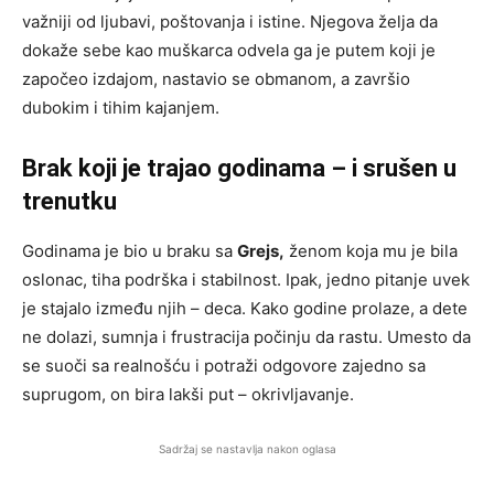
važniji od ljubavi, poštovanja i istine. Njegova želja da
dokaže sebe kao muškarca odvela ga je putem koji je
započeo izdajom, nastavio se obmanom, a završio
dubokim i tihim kajanjem.
Brak koji je trajao godinama – i srušen u
trenutku
Godinama je bio u braku sa
Grejs,
ženom koja mu je bila
oslonac, tiha podrška i stabilnost. Ipak, jedno pitanje uvek
je stajalo između njih – deca. Kako godine prolaze, a dete
ne dolazi, sumnja i frustracija počinju da rastu. Umesto da
se suoči sa realnošću i potraži odgovore zajedno sa
suprugom, on bira lakši put – okrivljavanje.
Sadržaj se nastavlja nakon oglasa