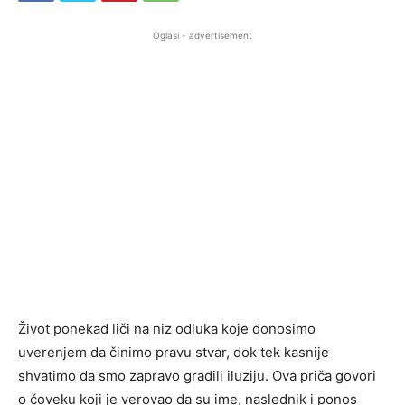
Oglasi - advertisement
Život ponekad liči na niz odluka koje donosimo
uverenjem da činimo pravu stvar, dok tek kasnije
shvatimo da smo zapravo gradili iluziju. Ova priča govori
o čoveku koji je verovao da su ime, naslednik i ponos