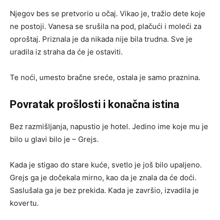
Njegov bes se pretvorio u očaj. Vikao je, tražio dete koje
ne postoji. Vanesa se srušila na pod, plačući i moleći za
oproštaj. Priznala je da nikada nije bila trudna. Sve je
uradila iz straha da će je ostaviti.
Te noći, umesto bračne sreće, ostala je samo praznina.
Povratak prošlosti i konačna istina
Bez razmišljanja, napustio je hotel. Jedino ime koje mu je
bilo u glavi bilo je – Grejs.
Kada je stigao do stare kuće, svetlo je još bilo upaljeno.
Grejs ga je dočekala mirno, kao da je znala da će doći.
Saslušala ga je bez prekida. Kada je završio, izvadila je
kovertu.