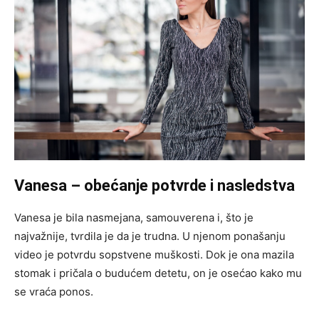
Vanesa – obećanje potvrde i nasledstva
Vanesa je bila nasmejana, samouverena i, što je
najvažnije, tvrdila je da je trudna. U njenom ponašanju
video je potvrdu sopstvene muškosti. Dok je ona mazila
stomak i pričala o budućem detetu, on je osećao kako mu
se vraća ponos.