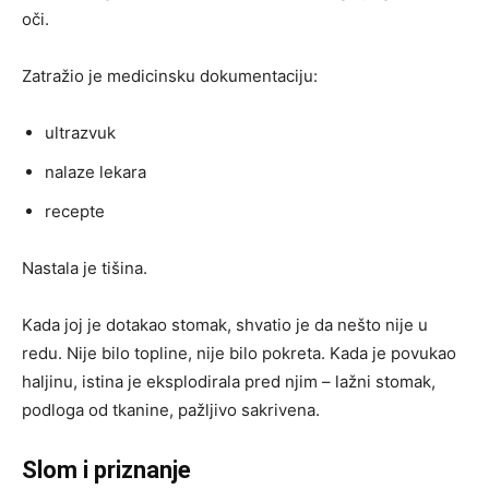
oči.
Zatražio je medicinsku dokumentaciju:
ultrazvuk
nalaze lekara
recepte
Nastala je tišina.
Kada joj je dotakao stomak, shvatio je da nešto nije u
redu. Nije bilo topline, nije bilo pokreta. Kada je povukao
haljinu, istina je eksplodirala pred njim – lažni stomak,
podloga od tkanine, pažljivo sakrivena.
Slom i priznanje