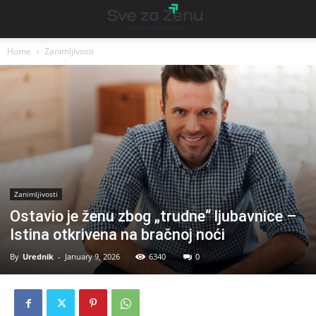
Home
Zanimljivosti
Zanimljivosti
Ostavio je ženu zbog „trudne“ ljubavnice –
Istina otkrivena na bračnoj noći
By
Urednik
-
January 9, 2026
6340
0