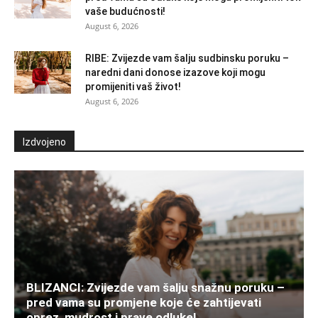
vaše budućnosti!
August 6, 2026
RIBE: Zvijezde vam šalju sudbinsku poruku –
naredni dani donose izazove koji mogu
promijeniti vaš život!
August 6, 2026
Izdvojeno
BLIZANCI: Zvijezde vam šalju snažnu poruku –
pred vama su promjene koje će zahtijevati
oprez, mudrost i prave odluke!