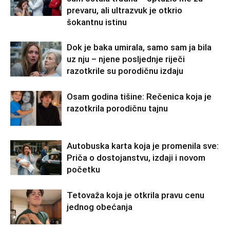
prevaru, ali ultrazvuk je otkrio
šokantnu istinu
Dok je baka umirala, samo sam ja bila
uz nju – njene posljednje riječi
razotkrile su porodičnu izdaju
Osam godina tišine: Rečenica koja je
razotkrila porodičnu tajnu
Autobuska karta koja je promenila sve:
Priča o dostojanstvu, izdaji i novom
početku
Tetovaža koja je otkrila pravu cenu
jednog obećanja