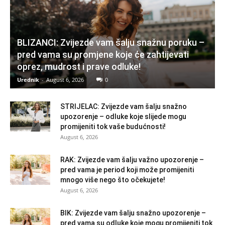
BLIZANCI: Zvijezde vam šalju snažnu poruku –
pred vama su promjene koje će zahtijevati
oprez, mudrost i prave odluke!
Urednik
-
August 6, 2026
0
STRIJELAC: Zvijezde vam šalju snažno
upozorenje – odluke koje slijede mogu
promijeniti tok vaše budućnosti!
August 6, 2026
RAK: Zvijezde vam šalju važno upozorenje –
pred vama je period koji može promijeniti
mnogo više nego što očekujete!
August 6, 2026
BIK: Zvijezde vam šalju snažno upozorenje –
pred vama su odluke koje mogu promijeniti tok