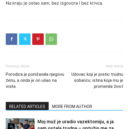
Na kraju je ostao sam, bez izgovora i bez krivca.
Previous article
Next article
Porodica je ponižavala njegovu
Udovac koji je pratio trudnu
ženu, a onda je on ušao na
sobaricu: istina koja mu je
vrata
promenila život
RELATED ARTICLES
MORE FROM AUTHOR
Moj muž je uradio vazektomiju, a ja
sam ostala trudna – optužio me za