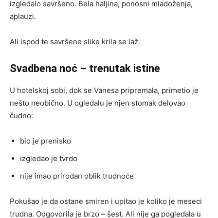
izgledalo savršeno. Bela haljina, ponosni mladoženja,
aplauzi.
Ali ispod te savršene slike krila se laž.
Svadbena noć – trenutak istine
U hotelskoj sobi, dok se Vanesa pripremala, primetio je
nešto neobično. U ogledalu je njen stomak delovao
čudno:
bio je prenisko
izgledao je tvrdo
nije imao prirodan oblik trudnoće
Pokušao je da ostane smiren i upitao je koliko je meseci
trudna. Odgovorila je brzo – šest. Ali nije ga pogledala u