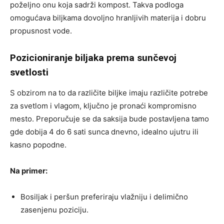
poželjno onu koja sadrži kompost. Takva podloga
omogućava biljkama dovoljno hranljivih materija i dobru
propusnost vode.
Pozicioniranje biljaka prema sunčevoj
svetlosti
S obzirom na to da različite biljke imaju različite potrebe
za svetlom i vlagom, ključno je pronaći kompromisno
mesto. Preporučuje se da saksija bude postavljena tamo
gde dobija 4 do 6 sati sunca dnevno, idealno ujutru ili
kasno popodne.
Na primer:
Bosiljak i peršun preferiraju vlažniju i delimično
zasenjenu poziciju.