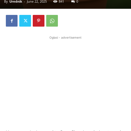
By
Urednik
-
June 22, 2025
841
0
Oglasi - advertisement