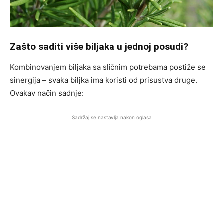
Zašto saditi više biljaka u jednoj posudi?
Kombinovanjem biljaka sa sličnim potrebama postiže se
sinergija – svaka biljka ima koristi od prisustva druge.
Ovakav način sadnje:
Sadržaj se nastavlja nakon oglasa