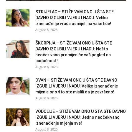
STRIJELAC – STIŽE VAM ONO U ŠTA STE
DAVNO IZGUBILI VJERU I NADU: Veliko
iznenađenje vraća osmijeh na vaše lice!
August 8, 2026
ŠKORPIJA – STIŽE VAM ONO U ŠTA STE
DAVNO IZGUBILI VJERU I NADU: Nešto
neočekivano promijeniće vaš pogled na
budućnost!
August 8, 2026
OVAN – STIŽE VAM ONO U ŠTA STE DAVNO
IZGUBILI VJERU I NADU: Veliko iznenađenje
mijenja ono što ste mislili da je završeno!
August 8, 2026
VODOLIJE – STIŽE VAM ONO U ŠTA STE DAVNO
IZGUBILI VJERU I NADU: Jedno neočekivano
iznenađenje mijenja sve!
August 8, 2026