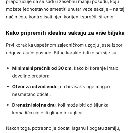
preporučuje da se sadi u zasebnu manju posudu, koju
možete jednostavno smestiti unutar veće saksije – na taj
način ćete kontrolisati njen korijen i sprečiti širenje.
Kako pripremiti idealnu saksiju za više biljaka
Prvi korak ka uspešnom zajedničkom uzgoju jeste izbor
odgovarajuće posude. Bitne karakteristike saksije su:
Minimalni prečnik od 30 cm
, kako bi korenje imalo
dovoljno prostora.
Otvor za odvod vode
, da bi višak vlage mogao
nesmetano oticati.
Drenažni sloj na dnu
, koji može biti od šljunka,
komadića cigle ili glinenih kuglica.
Nakon toga, potrebno je dodati laganu i bogatu zemlju,