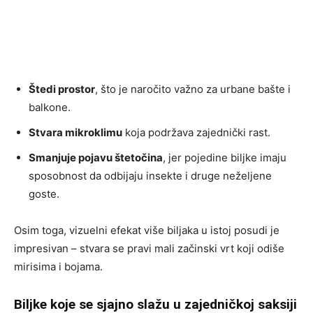
Štedi prostor
, što je naročito važno za urbane bašte i
balkone.
Stvara mikroklimu
koja podržava zajednički rast.
Smanjuje pojavu štetočina
, jer pojedine biljke imaju
sposobnost da odbijaju insekte i druge neželjene
goste.
Osim toga, vizuelni efekat više biljaka u istoj posudi je
impresivan – stvara se pravi mali začinski vrt koji odiše
mirisima i bojama.
Biljke koje se sjajno slažu u zajedničkoj saksiji