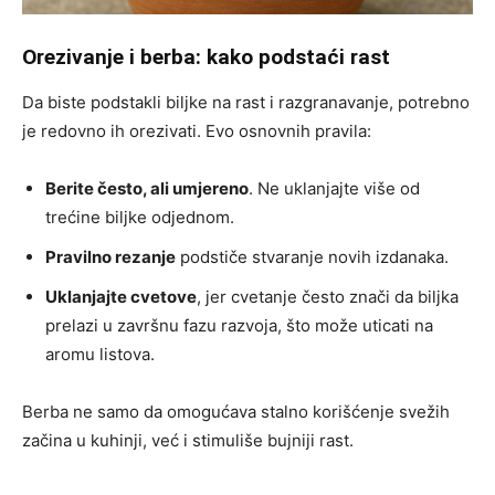
Orezivanje i berba: kako podstaći rast
Da biste podstakli biljke na rast i razgranavanje, potrebno
je redovno ih orezivati. Evo osnovnih pravila:
Berite često, ali umjereno
. Ne uklanjajte više od
trećine biljke odjednom.
Pravilno rezanje
podstiče stvaranje novih izdanaka.
Uklanjajte cvetove
, jer cvetanje često znači da biljka
prelazi u završnu fazu razvoja, što može uticati na
aromu listova.
Berba ne samo da omogućava stalno korišćenje svežih
začina u kuhinji, već i stimuliše bujniji rast.