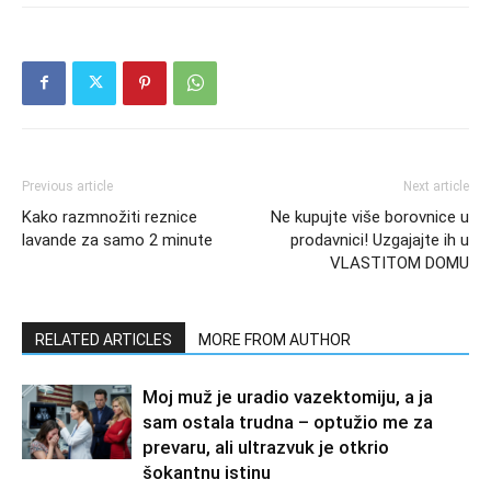
Previous article
Next article
Kako razmnožiti reznice
Ne kupujte više borovnice u
lavande za samo 2 minute
prodavnici! Uzgajajte ih u
VLASTITOM DOMU
RELATED ARTICLES
MORE FROM AUTHOR
Moj muž je uradio vazektomiju, a ja
sam ostala trudna – optužio me za
prevaru, ali ultrazvuk je otkrio
šokantnu istinu