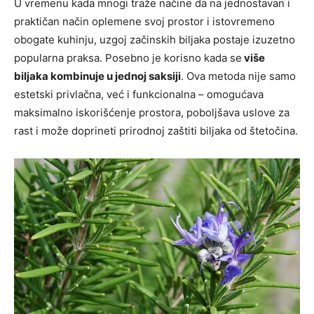
U vremenu kada mnogi traže načine da na jednostavan i
praktičan način oplemene svoj prostor i istovremeno
obogate kuhinju, uzgoj začinskih biljaka postaje izuzetno
popularna praksa. Posebno je korisno kada se
više
biljaka kombinuje u jednoj saksiji
. Ova metoda nije samo
estetski privlačna, već i funkcionalna – omogućava
maksimalno iskorišćenje prostora, poboljšava uslove za
rast i može doprineti prirodnoj zaštiti biljaka od štetočina.