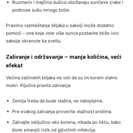
Ruzmarin i majčina dušica obožavaju sunčeve zrake i
podnose sušu mnogo bolje.
Pravilno razmeštanje biljaka u saksiji može dodatno
pomoći – one koje vole više sunca postavite bliže ivici
saksije okrenute ka svetlu.
Zalivanje i održavanje – manja količina, veći
efekat
Većina začinskih biljaka ne voli da su im koreni stalno
mokri. Ključna pravila zalivanja:
Zemlja treba da bude vlažna, ne natopljena.
Pre svakog zalivanja proverite vlažnost prstima.
Zalivajte isključivo oko korena, nikada po lišću, kako
biste smanjili rizik od gljivičnih infekcija.