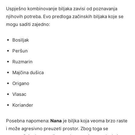
Uspješno kombinovanje biljaka zavisi od poznavanja
njihovih potreba. Evo predloga začinskih biljaka koje se
mogu saditi zajedno:
Bosiljak
Peršun
Ruzmarin
Majčina dušica
Origano
Vlasac
Koriander
Posebna napomena:
Nana
je biljka koja veoma brzo raste
i može agresivno preuzeti prostor. Zbog toga se