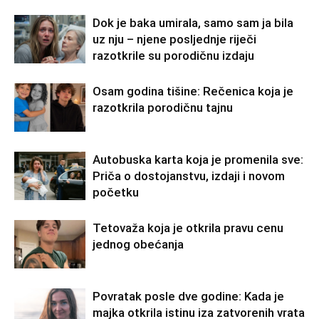
Dok je baka umirala, samo sam ja bila
uz nju – njene posljednje riječi
razotkrile su porodičnu izdaju
Osam godina tišine: Rečenica koja je
razotkrila porodičnu tajnu
Autobuska karta koja je promenila sve:
Priča o dostojanstvu, izdaji i novom
početku
Tetovaža koja je otkrila pravu cenu
jednog obećanja
Povratak posle dve godine: Kada je
majka otkrila istinu iza zatvorenih vrata