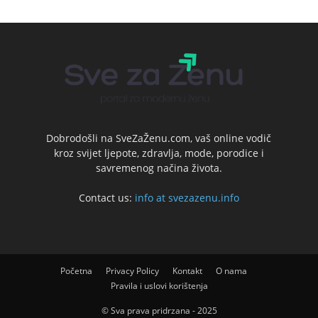
Dobrodošli na SveZaŽenu.com, vaš online vodič
kroz svijet ljepote, zdravlja, mode, porodice i
savremenog načina života.
Contact us:
info at svezazenu.info
Početna
Privacy Policy
Kontakt
O nama
Pravila i uslovi korištenja
© Sva prava pridrzana - 2025