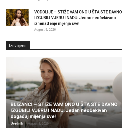
VODOLIJE – STIŽE VAM ONO U ŠTA STE DAVNO
IZGUBILI VJERU I NADU: Jedno neočekivano
iznenađenje mijenja sve!
August 8, 2026
Izdvojeno
BLIZANCI – STIŽE VAM ONO U ŠTA STE DAVNO
IZGUBILI VJERU I NADU: Jedan neočekivan
događaj mijenja sve!
Urednik
-
August 8, 2026