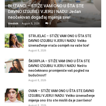
BLIZANCI – STIŽE VAM ONO U ŠTA STE
DAVNO IZGUBILI VJERU I NADU: Jedan
neočekivan događaj mijenja sve!
Urednik
-
August 8, 2026
0
STRIJELAC – STIŽE VAM ONO U ŠTA STE
DAVNO IZGUBILI VJERU I NADU: Veliko
iznenađenje vraća osmijeh na vaše lice!
August 8, 2026
ŠKORPIJA – STIŽE VAM ONO U ŠTA STE
DAVNO IZGUBILI VJERU I NADU: Nešto
neočekivano promijeniće vaš pogled na
budućnost!
August 8, 2026
OVAN – STIŽE VAM ONO U ŠTA STE DAVNO
IZGUBILI VJERU I NADU: Veliko iznenađenje
mijenja ono što ste mislili da je završeno!
August 8, 2026