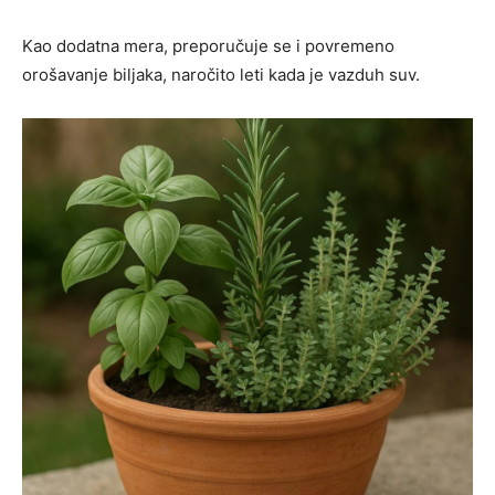
Kao dodatna mera, preporučuje se i povremeno
orošavanje biljaka, naročito leti kada je vazduh suv.