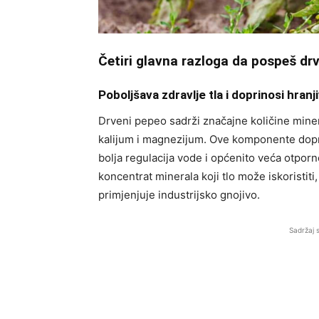
Četiri glavna razloga da pospeš dr
Poboljšava zdravlje tla i doprinosi hranj
Drveni pepeo sadrži značajne količine minera
kalijum i magnezijum. Ove komponente dopri
bolja regulacija vode i općenito veća otporno
koncentrat minerala koji tlo može iskoristi
primjenjuje industrijsko gnojivo.
Sadržaj 