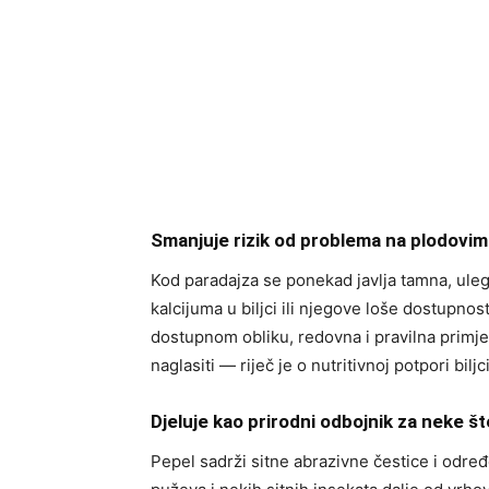
Smanjuje rizik od problema na plodovi
Kod paradajza se ponekad javlja tamna, uleg
kalcijuma u biljci ili njegove loše dostupno
dostupnom obliku, redovna i pravilna primj
naglasiti — riječ je o nutritivnoj potpori bil
Djeluje kao prirodni odbojnik za neke š
Pepel sadrži sitne abrazivne čestice i određ