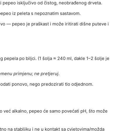
i pepeo isključivo od čistog, neobrađenog drveta.
 pepeo iz peleta s nepoznatim sastavom.
vo — pepeo je praškast i može iritirati dišne puteve i
 pepela po biljci. (1 šolja ≈ 240 ml, dakle 1–2 šolje je
emenu primjenu; ne pretjeruj.
 dodati ponovo, nego predozirati tlo odjednom.
 tlo već alkalno, pepeo će samo povećati pH, što može
ktno na stabljiku i ne u kontakt sa cvjetovima/možda