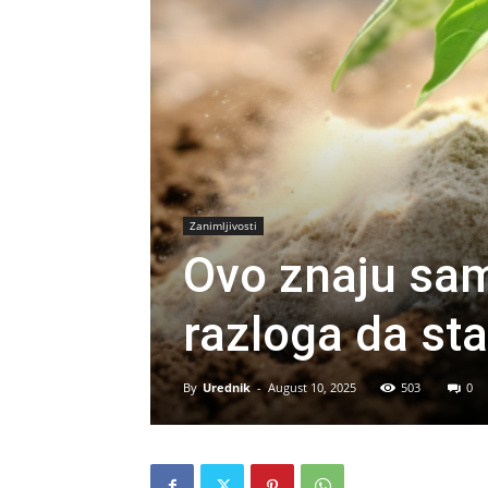
Zanimljivosti
Ovo znaju samo
razloga da st
By
Urednik
-
August 10, 2025
503
0