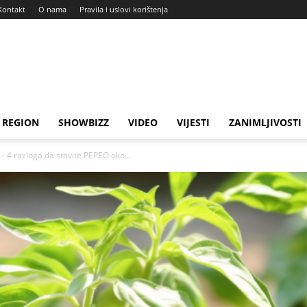
Kontakt
O nama
Pravila i uslovi korištenja
REGION
SHOWBIZZ
VIDEO
VIJESTI
ZANIMLJIVOSTI
 – 4 razloga da stavite PEPEO oko...