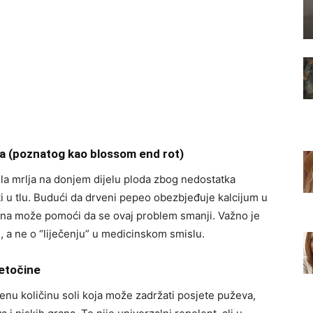
ma (poznatog kao blossom end rot)
la mrlja na donjem dijelu ploda zbog nedostatka
sti u tlu. Budući da drveni pepeo obezbjeđuje kalcijum u
ena može pomoći da se ovaj problem smanji. Važno je
jci, a ne o “liječenju” u medicinskom smislu.
tetočine
enu količinu soli koja može zadržati posjete puževa,