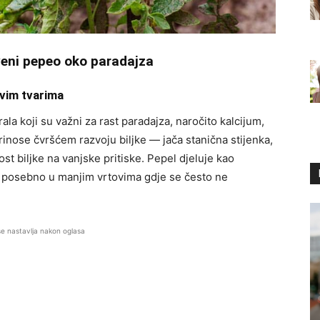
veni pepeo oko paradajza
ivim tvarima
la koji su važni za rast paradajza, naročito kalcijum,
nose čvršćem razvoju biljke — jača stanična stijenka,
st biljke na vanjske pritiske. Pepel djeluje kao
ti, posebno u manjim vrtovima gdje se često ne
se nastavlja nakon oglasa