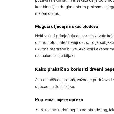
puževa i nekih sitnih insekata dalje od vrhova
kombinaciji s drugim dobrim praksama njege
malom obimu.
Mogući utjecaj na ukus plodova
Neki vrtlari primjećuju da paradajz iz tla 
dimnu notu i intenzivniji okus. To je subjekti
ukupne prehrane biljke. Ako voliš eksperimen
na malom broju biljaka.
Kako praktično koristiti drveni pe
Ako odlučiš da probaš, važno je pridržavati
utjecao na tlo ili biljke.
Priprema i mjere opreza
Nikad ne koristi pepeo od obradenog, lak