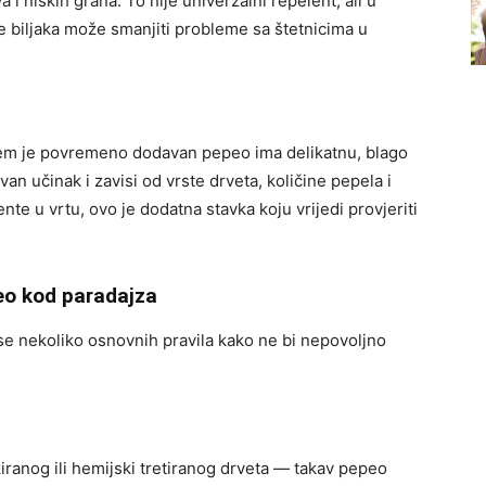
 i niskih grana. To nije univerzalni repelent, ali u
 biljaka može smanjiti probleme sa štetnicima u
kojem je povremeno dodavan pepeo ima delikatnu, blago
van učinak i zavisi od vrste drveta, količine pepela i
te u vrtu, ovo je dodatna stavka koju vrijedi provjeriti
peo kod paradajza
 se nekoliko osnovnih pravila kako ne bi nepovoljno
iranog ili hemijski tretiranog drveta — takav pepeo