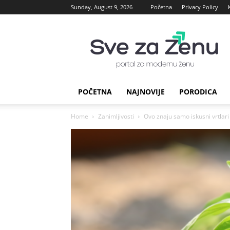
Sunday, August 9, 2026
Početna
Privacy Policy
sve
za
Zenu
POČETNA
NAJNOVIJE
PORODICA
Home
Zanimljivosti
Ovo znaju samo iskusni vrtlari