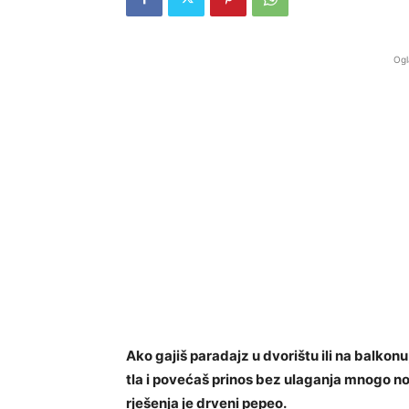
Ogl
Ako gajiš paradajz u dvorištu ili na balkonu
tla i povećaš prinos bez ulaganja mnogo n
rješenja je drveni pepeo.