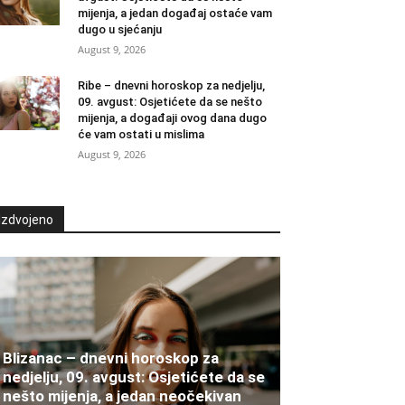
mijenja, a jedan događaj ostaće vam
dugo u sjećanju
August 9, 2026
Ribe – dnevni horoskop za nedjelju,
09. avgust: Osjetićete da se nešto
mijenja, a događaji ovog dana dugo
će vam ostati u mislima
August 9, 2026
Izdvojeno
Blizanac – dnevni horoskop za
nedjelju, 09. avgust: Osjetićete da se
nešto mijenja, a jedan neočekivan