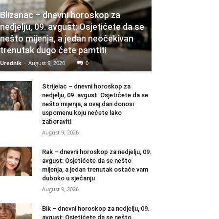
Blizanac – dnevni horoskop za
nedjelju, 09. avgust: Osjetićete da se
nešto mijenja, a jedan neočekivan
trenutak dugo ćete pamtiti
Urednik
-
August 9, 2026
0
Strijelac – dnevni horoskop za
nedjelju, 09. avgust: Osjetićete da se
nešto mijenja, a ovaj dan donosi
uspomenu koju nećete lako
zaboraviti
August 9, 2026
Rak – dnevni horoskop za nedjelju, 09.
avgust: Osjetićete da se nešto
mijenja, a jedan trenutak ostaće vam
duboko u sjećanju
August 9, 2026
Bik – dnevni horoskop za nedjelju, 09.
avgust: Osjetićete da se nešto