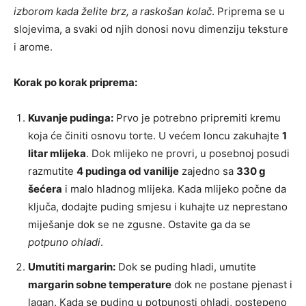
izborom kada želite brz, a raskošan kolač
. Priprema se u
slojevima, a svaki od njih donosi novu dimenziju teksture
i arome.
Korak po korak priprema:
Kuvanje pudinga:
Prvo je potrebno pripremiti kremu
koja će činiti osnovu torte. U većem loncu zakuhajte
1
litar mlijeka
. Dok mlijeko ne provri, u posebnoj posudi
razmutite
4 pudinga od vanilije
zajedno sa
330 g
šećera
i malo hladnog mlijeka. Kada mlijeko počne da
ključa, dodajte puding smjesu i kuhajte uz neprestano
miješanje dok se ne zgusne. Ostavite ga da se
potpuno ohladi
.
Umutiti margarin:
Dok se puding hladi, umutite
margarin sobne temperature
dok ne postane pjenast i
lagan. Kada se puding u potpunosti ohladi, postepeno