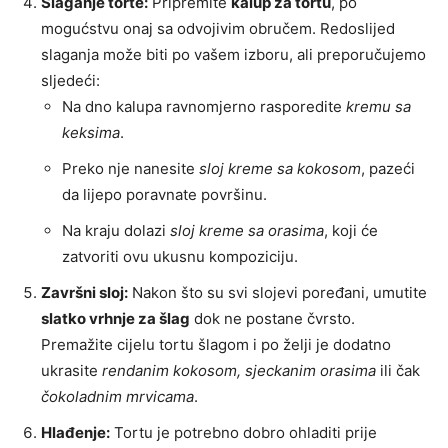
Slaganje torte:
Pripremite
kalup za tortu
, po
mogućstvu onaj sa odvojivim obručem. Redoslijed
slaganja može biti po vašem izboru, ali preporučujemo
sljedeći:
Na dno kalupa ravnomjerno rasporedite
kremu sa
keksima
.
Preko nje nanesite
sloj kreme sa kokosom
, pazeći
da lijepo poravnate površinu.
Na kraju dolazi
sloj kreme sa orasima
, koji će
zatvoriti ovu ukusnu kompoziciju.
Završni sloj:
Nakon što su svi slojevi poređani, umutite
slatko vrhnje za šlag
dok ne postane čvrsto.
Premažite cijelu tortu šlagom i po želji je dodatno
ukrasite
rendanim kokosom, sjeckanim orasima
ili čak
čokoladnim mrvicama
.
Hlađenje:
Tortu je potrebno dobro ohladiti prije