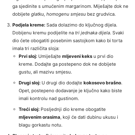
ga sjedinite s umućenim margarinom. Miješajte dok ne
dobijete
glatku, homogenu smjesu
bez grudvica.
Podjela kreme:
Sada dolazimo do ključnog dijela.
Dobijenu kremu podijelite na
tri jednaka dijela
. Svaki
dio ćete obogatiti posebnim sastojkom kako bi torta
imala tri različita sloja:
Prvi sloj:
Umiješajte
mljeveni keks
u prvi dio
kreme. Dodajte ga postepeno dok ne dobijete
gustu, ali mazivu smjesu.
Drugi sloj:
U drugi dio dodajte
kokosovo brašno
.
Opet, postepeno dodavanje je ključno kako biste
imali kontrolu nad gustinom.
Treći sloj:
Posljednji dio kreme obogatite
mljevenim orasima
, koji će dati dubinu ukusu i
blagu gorkastu notu.