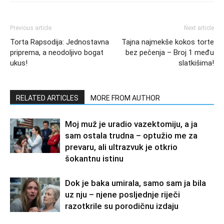
Previous article
Next article
Torta Rapsodija: Jednostavna
Tajna najmekše kokos torte
priprema, a neodoljivo bogat
bez pečenja – Broj 1 među
ukus!
slatkišima!
RELATED ARTICLES
MORE FROM AUTHOR
Moj muž je uradio vazektomiju, a ja
sam ostala trudna – optužio me za
prevaru, ali ultrazvuk je otkrio
šokantnu istinu
Dok je baka umirala, samo sam ja bila
uz nju – njene posljednje riječi
razotkrile su porodičnu izdaju