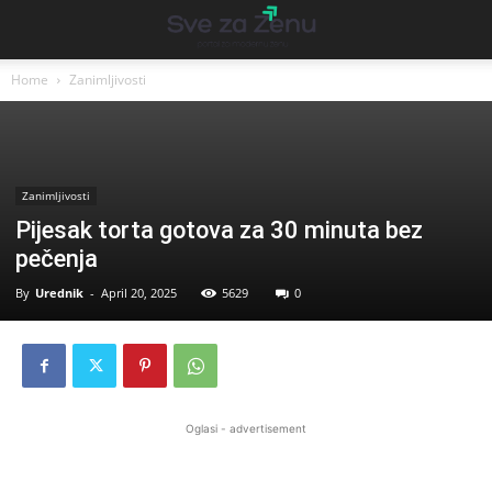
Home
Zanimljivosti
Zanimljivosti
Pijesak torta gotova za 30 minuta bez
pečenja
By
Urednik
-
April 20, 2025
5629
0
Oglasi - advertisement