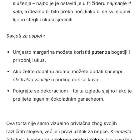
služenja – najbolje je ostaviti je u frižideru
najmanje 4
sata
, a idealno bi bilo preko noći kako bi se svi slojevi
lijepo stegli i ukusi sjedinili.
Savjeti za uspjeh:
Umjesto margarina možete koristiti
puter
za bogatiji i
prirodniji ukus.
Ako želite dodatnu aromu, možete dodati
par kapi
ekstrakta vanilije
u puding dok se kuva.
Poigrajte se dekoracijom – torta izgleda sjajno i ako je
prelijete laganim čokoladnim ganacheom.
Ova torta nije samo vizuelno privlačna zbog svojih
različitih slojeva, već je i pravi užitak za nepce.
Kremasta
tekstura
, kombinacija
kokosa, oraha i keksa
, kao i
nježna