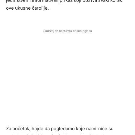
jedinstven i informativan prikaz koji otkriva svaki korak
ove ukusne čarolije.
Sadržaj se nastavlja nakon oglasa
Za početak, hajde da pogledamo koje namirnice su