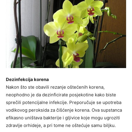
Dezinfekcija korena
Nakon što ste obavili rezanje oštećenih korena,
neophodno je da dezinficirate posjekotine kako biste
sprečili potencijalne infekcije. Preporučuje se upotreba
vodikovog peroksida za čišćenje korena. Ova supstanca
efikasno uništava bakterije i gljivice koje mogu ugroziti
zdravlje orhideje, a pri tome ne oštećuje samu biljku.