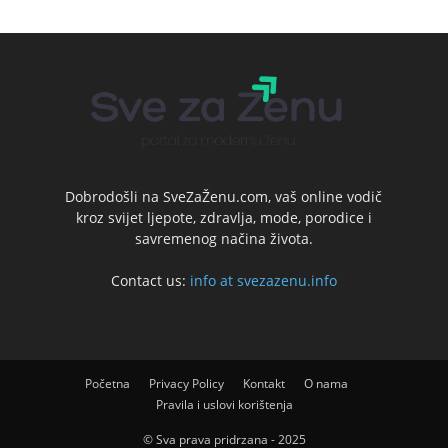
Dobrodošli na SveZaŽenu.com, vaš online vodič
kroz svijet ljepote, zdravlja, mode, porodice i
savremenog načina života.
Contact us:
info at svezazenu.info
Početna
Privacy Policy
Kontakt
O nama
Pravila i uslovi korištenja
© Sva prava pridrzana - 2025