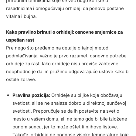
prirodnim tehnikama koje se već dugo koriste u
rasadnicima i omogućavaju orhideji da ponovo postane
vitalna i bujna.
Kako pravilno brinuti o orhideji: osnovne smjernice za
uspešan rast
Pre nego što pređemo na detalje o tajnoj metodi
podmlađivanja, važno je prvo razumeti osnovne potrebe
orhideje za rast. Iako orhideje nisu previše zahtevne,
neophodno je da im pružimo odgovarajuće uslove kako bi
ostale zdrave.
Pravilna pozicija:
Orhideje su biljke koje obožavaju
svetlost, ali se ne snalaze dobro u direktnoj sunčevoj
svetlosti. Preporučuje se da ih postavite na svetlo
mesto u vašem domu, ali ne tamo gde bi bile izložene
punom suncu, jer to može oštetiti njihove listove.
Takođe, orhideje ne podnose visoke temperature koje