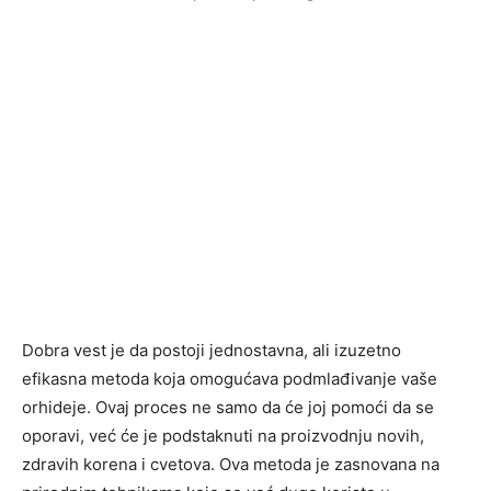
Dobra vest je da postoji jednostavna, ali izuzetno
efikasna metoda koja omogućava podmlađivanje vaše
orhideje. Ovaj proces ne samo da će joj pomoći da se
oporavi, već će je podstaknuti na proizvodnju novih,
zdravih korena i cvetova. Ova metoda je zasnovana na