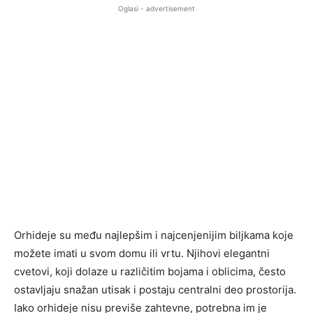
Oglasi - advertisement
Orhideje su među najlepšim i najcenjenijim biljkama koje
možete imati u svom domu ili vrtu. Njihovi elegantni
cvetovi, koji dolaze u različitim bojama i oblicima, često
ostavljaju snažan utisak i postaju centralni deo prostorija.
Iako orhideje nisu previše zahtevne, potrebna im je