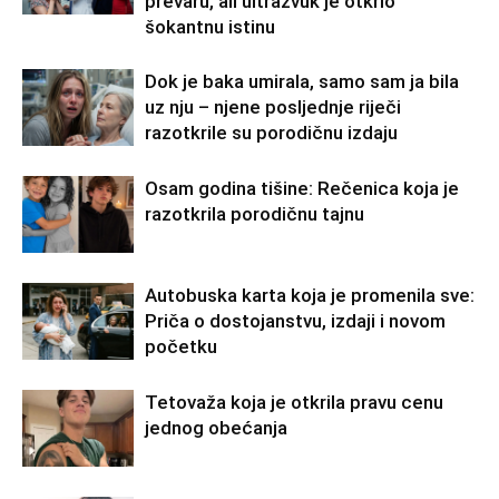
prevaru, ali ultrazvuk je otkrio
šokantnu istinu
Dok je baka umirala, samo sam ja bila
uz nju – njene posljednje riječi
razotkrile su porodičnu izdaju
Osam godina tišine: Rečenica koja je
razotkrila porodičnu tajnu
Autobuska karta koja je promenila sve:
Priča o dostojanstvu, izdaji i novom
početku
Tetovaža koja je otkrila pravu cenu
jednog obećanja