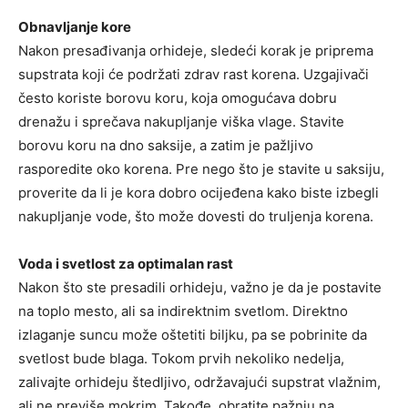
Obnavljanje kore
Nakon presađivanja orhideje, sledeći korak je priprema
supstrata koji će podržati zdrav rast korena. Uzgajivači
često koriste borovu koru, koja omogućava dobru
drenažu i sprečava nakupljanje viška vlage. Stavite
borovu koru na dno saksije, a zatim je pažljivo
rasporedite oko korena. Pre nego što je stavite u saksiju,
proverite da li je kora dobro ocijeđena kako biste izbegli
nakupljanje vode, što može dovesti do truljenja korena.
Voda i svetlost za optimalan rast
Nakon što ste presadili orhideju, važno je da je postavite
na toplo mesto, ali sa indirektnim svetlom. Direktno
izlaganje suncu može oštetiti biljku, pa se pobrinite da
svetlost bude blaga. Tokom prvih nekoliko nedelja,
zalivajte orhideju štedljivo, održavajući supstrat vlažnim,
ali ne previše mokrim. Takođe, obratite pažnju na