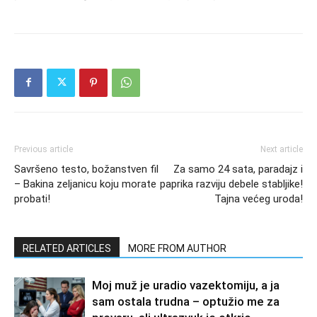
Previous article
Next article
Savršeno testo, božanstven fil
Za samo 24 sata, paradajz i
– Bakina zeljanicu koju morate
paprika razviju debele stabljike!
probati!
Tajna većeg uroda!
RELATED ARTICLES
MORE FROM AUTHOR
Moj muž je uradio vazektomiju, a ja
sam ostala trudna – optužio me za