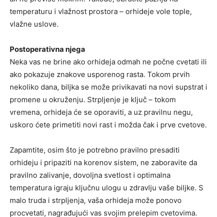
temperaturu i vlažnost prostora – orhideje vole tople,
vlažne uslove.
Postoperativna njega
Neka vas ne brine ako orhideja odmah ne počne cvetati ili
ako pokazuje znakove usporenog rasta. Tokom prvih
nekoliko dana, biljka se može privikavati na novi supstrat i
promene u okruženju. Strpljenje je ključ – tokom
vremena, orhideja će se oporaviti, a uz pravilnu negu,
uskoro ćete primetiti novi rast i možda čak i prve cvetove.
Zapamtite, osim što je potrebno pravilno presaditi
orhideju i pripaziti na korenov sistem, ne zaboravite da
pravilno zalivanje, dovoljna svetlost i optimalna
temperatura igraju ključnu ulogu u zdravlju vaše biljke. S
malo truda i strpljenja, vaša orhideja može ponovo
procvetati, nagrađujući vas svojim prelepim cvetovima.