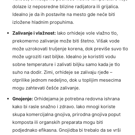
dolaze iz neposredne blizine radijatora ili grijalica.
Idealno je da ih postavite na mesto gde neće biti
izložene hladnim propuhima.
Zalivanje i vlažnost:
Iako orhideje vole vlažno tlo,
prekomerno zalivanje može biti štetno. Višak vode
može uzrokovati truljenje korena, dok previše suvo tlo
može ugroziti rast biljke. Idealno je koristiti vodu
sobne temperature i zalivati biljku samo kada je tlo
suho na dodir. Zimi, orhideje se zalivaju rjeđe –
otprilike jednom nedeljno, dok u toplijim mesecima
mogu zahtevati češće zalivanje.
Gnojenje:
Orhidejama je potrebna redovna ishrana
kako bi rasle snažno i zdravo. Iako mnogi koriste
skupa komercijalna gnojiva, prirodna gnojiva poput
komposta ili organskih preparata mogu biti
podjednako efikasna. Gnojidba bi trebalo da se vrši