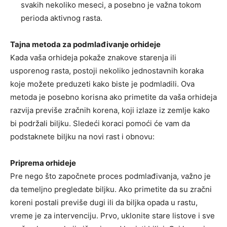
svakih nekoliko meseci, a posebno je važna tokom
perioda aktivnog rasta.
Tajna metoda za podmlađivanje orhideje
Kada vaša orhideja pokaže znakove starenja ili
usporenog rasta, postoji nekoliko jednostavnih koraka
koje možete preduzeti kako biste je podmladili. Ova
metoda je posebno korisna ako primetite da vaša orhideja
razvija previše zračnih korena, koji izlaze iz zemlje kako
bi podržali biljku. Sledeći koraci pomoći će vam da
podstaknete biljku na novi rast i obnovu:
Priprema orhideje
Pre nego što započnete proces podmlađivanja, važno je
da temeljno pregledate biljku. Ako primetite da su zračni
koreni postali previše dugi ili da biljka opada u rastu,
vreme je za intervenciju. Prvo, uklonite stare listove i sve