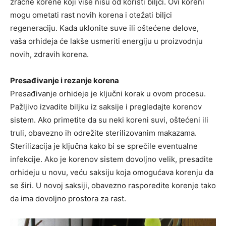
zračne korene koji više nisu od koristi biljci. Ovi koreni
mogu ometati rast novih korena i otežati biljci
regeneraciju. Kada uklonite suve ili oštećene delove,
vaša orhideja će lakše usmeriti energiju u proizvodnju
novih, zdravih korena.
Presađivanje i rezanje korena
Presađivanje orhideje je ključni korak u ovom procesu.
Pažljivo izvadite biljku iz saksije i pregledajte korenov
sistem. Ako primetite da su neki koreni suvi, oštećeni ili
truli, obavezno ih odrežite sterilizovanim makazama.
Sterilizacija je ključna kako bi se sprečile eventualne
infekcije. Ako je korenov sistem dovoljno velik, presadite
orhideju u novu, veću saksiju koja omogućava korenju da
se širi. U novoj saksiji, obavezno rasporedite korenje tako
da ima dovoljno prostora za rast.