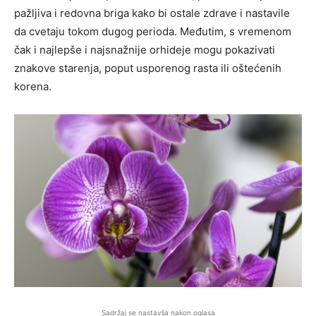
pažljiva i redovna briga kako bi ostale zdrave i nastavile
da cvetaju tokom dugog perioda. Međutim, s vremenom
čak i najlepše i najsnažnije orhideje mogu pokazivati
znakove starenja, poput usporenog rasta ili oštećenih
korena.
Sadržaj se nastavlja nakon oglasa