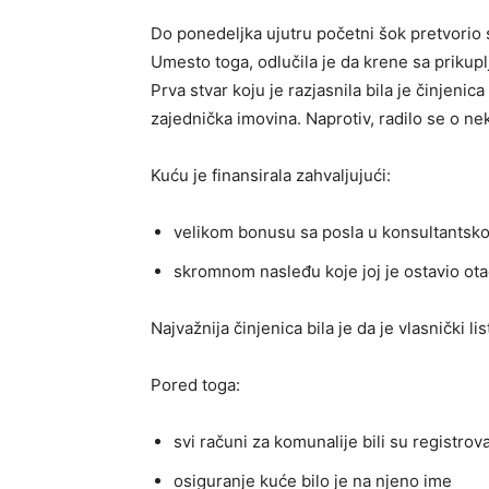
Do ponedeljka ujutru početni šok pretvorio s
Umesto toga, odlučila je da krene sa prikup
Prva stvar koju je razjasnila bila je činjenic
zajednička imovina. Naprotiv, radilo se o nek
Kuću je finansirala zahvaljujući:
velikom bonusu sa posla u konsultantskoj
skromnom nasleđu koje joj je ostavio ot
Najvažnija činjenica bila je da je vlasnički li
Pored toga:
svi računi za komunalije bili su registrov
osiguranje kuće bilo je na njeno ime