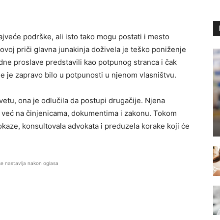
jveće podrške, ali isto tako mogu postati i mesto
voj priči glavna junakinja doživela je teško poniženje
ne proslave predstavili kao potpunog stranca i čak
koje je zapravo bilo u potpunosti u njenom vlasništvu.
vetu, ona je odlučila da postupi drugačije. Njena
a, već na činjenicama, dokumentima i zakonu. Tokom
okaze, konsultovala advokata i preduzela korake koji će
se nastavlja nakon oglasa