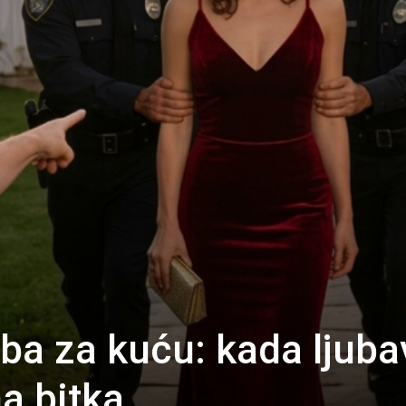
ba za kuću: kada ljuba
a bitka