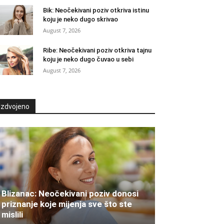
Bik: Neočekivani poziv otkriva istinu
koju je neko dugo skrivao
August 7, 2026
Ribe: Neočekivani poziv otkriva tajnu
koju je neko dugo čuvao u sebi
August 7, 2026
Izdvojeno
Blizanac: Neočekivani poziv donosi
priznanje koje mijenja sve što ste
mislili