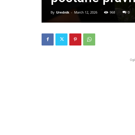
By
Urednik
-
March 12, 2026
968
0
Ogl