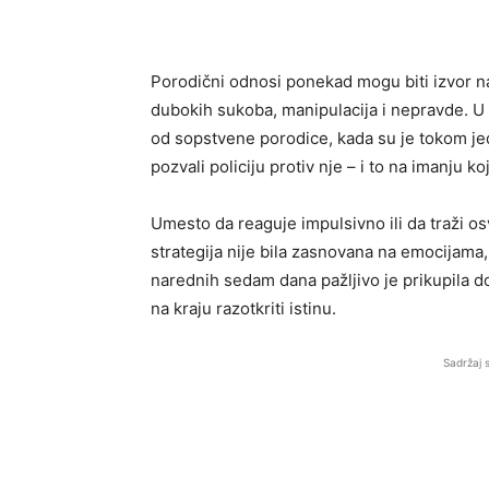
Porodični odnosi ponekad mogu biti izvor na
dubokih sukoba, manipulacija i nepravde. U o
od sopstvene porodice, kada su je tokom jed
pozvali policiju protiv nje – i to na imanju 
Umesto da reaguje impulsivno ili da traži os
strategija nije bila zasnovana na emocijam
narednih sedam dana pažljivo je prikupila d
na kraju razotkriti istinu.
Sadržaj 