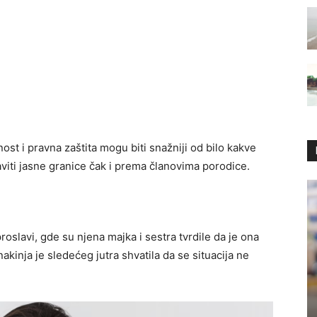
ost i pravna zaštita mogu biti snažniji od bilo kakve
aviti jasne granice čak i prema članovima porodice.
slavi, gde su njena majka i sestra tvrdile da je ona
akinja je sledećeg jutra shvatila da se situacija ne