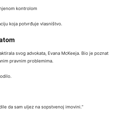
d njenom kontrolom
iju koja potvrđuje vlasništvo.
katom
taktirala svog advokata, Evana McKeeja. Bio je poznat
vanim pravnim problemima.
odilo.
rdile da sam uljez na sopstvenoj imovini.“