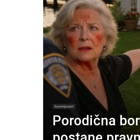
Zanimljivosti
Porodična bor
postane pravn