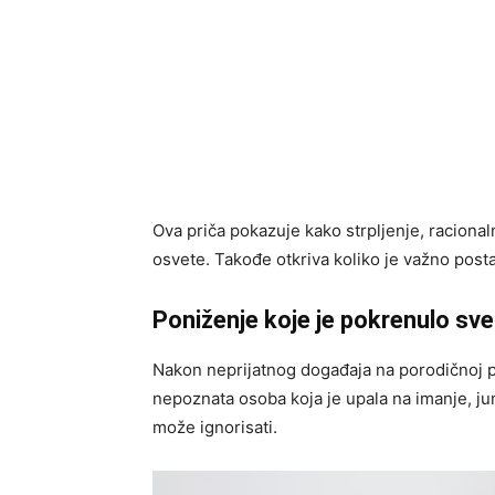
Ova priča pokazuje kako strpljenje, racionaln
osvete. Takođe otkriva koliko je važno post
Poniženje koje je pokrenulo sve
Nakon neprijatnog događaja na porodičnoj pro
nepoznata osoba koja je upala na imanje, jun
može ignorisati.