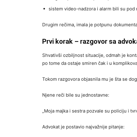
sistem video-nadzora i alarm bili su po
Drugim rečima, imala je potpunu dokumentac
Prvi korak – razgovor sa advo
Shvativši ozbiljnost situacije, odmah je kon
po tome da ostaje smiren čak i u kompliko
Tokom razgovora objasnila mu je šta se dog
Njene reči bile su jednostavne:
„Moja majka i sestra pozvale su policiju i tv
Advokat je postavio najvažnije pitanje: