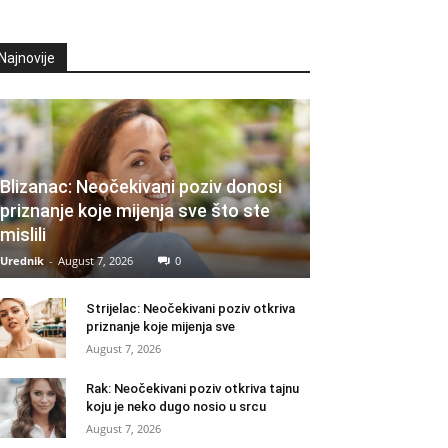
Najnovije
Blizanac: Neočekivani poziv donosi
priznanje koje mijenja sve što ste
mislili
Urednik
-
August 7, 2026
0
Strijelac: Neočekivani poziv otkriva
priznanje koje mijenja sve
August 7, 2026
Rak: Neočekivani poziv otkriva tajnu
koju je neko dugo nosio u srcu
August 7, 2026