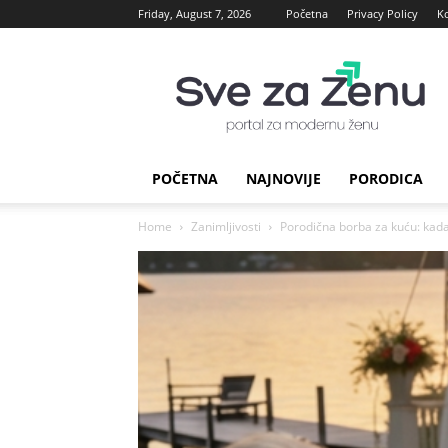
Friday, August 7, 2026
Početna
Privacy Policy
K
sve
za
Zenu
POČETNA
NAJNOVIJE
PORODICA
Home
Zanimljivosti
Porodična borba za kuću: kada