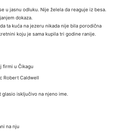
e u jasnu odluku. Nije želela da reaguje iz besa.
ljanjem dokaza.
a da ta kuća na jezeru nikada nije bila porodična
retnini koju je sama kupila tri godine ranije.
 firmi u Čikagu
ac Robert Caldwell
st glasio isključivo na njeno ime.
ani na nju