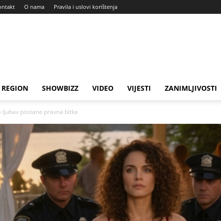
ontakt
O nama
Pravila i uslovi korištenja
REGION
SHOWBIZZ
VIDEO
VIJESTI
ZANIMLJIVOSTI
 ljubav postane pravna bitka