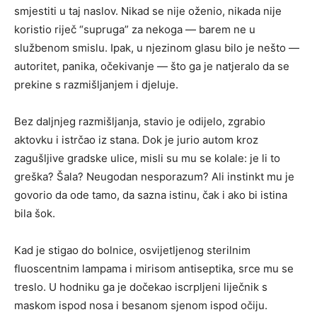
smjestiti u taj naslov. Nikad se nije oženio, nikada nije
koristio riječ “supruga” za nekoga — barem ne u
službenom smislu. Ipak, u njezinom glasu bilo je nešto —
autoritet, panika, očekivanje — što ga je natjeralo da se
prekine s razmišljanjem i djeluje.
Bez daljnjeg razmišljanja, stavio je odijelo, zgrabio
aktovku i istrčao iz stana. Dok je jurio autom kroz
zagušljive gradske ulice, misli su mu se kolale: je li to
greška? Šala? Neugodan nesporazum? Ali instinkt mu je
govorio da ode tamo, da sazna istinu, čak i ako bi istina
bila šok.
Kad je stigao do bolnice, osvijetljenog sterilnim
fluoscentnim lampama i mirisom antiseptika, srce mu se
treslo. U hodniku ga je dočekao iscrpljeni liječnik s
maskom ispod nosa i besanom sjenom ispod očiju.