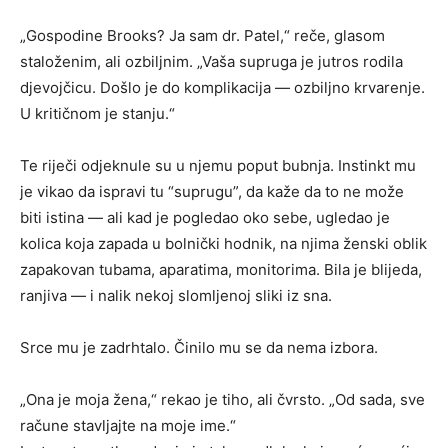
„Gospodine Brooks? Ja sam dr. Patel,“ reče, glasom
staloženim, ali ozbiljnim. „Vaša supruga je jutros rodila
djevojčicu. Došlo je do komplikacija — ozbiljno krvarenje.
U kritičnom je stanju.“
Te riječi odjeknule su u njemu poput bubnja. Instinkt mu
je vikao da ispravi tu “suprugu”, da kaže da to ne može
biti istina — ali kad je pogledao oko sebe, ugledao je
kolica koja zapada u bolnički hodnik, na njima ženski oblik
zapakovan tubama, aparatima, monitorima. Bila je blijeda,
ranjiva — i nalik nekoj slomljenoj sliki iz sna.
Srce mu je zadrhtalo. Činilo mu se da nema izbora.
„Ona je moja žena,“ rekao je tiho, ali čvrsto. „Od sada, sve
račune stavljajte na moje ime.“