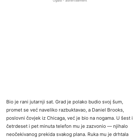
Oglasi - advertisement
Bio je rani jutarnji sat. Grad je polako budio svoj šum,
promet se već naveliko razbuktavao, a Daniel Brooks,
poslovni čovjek iz Chicaga, već je bio na nogama. U šest i
četrdeset i pet minuta telefon mu je zazvonio — njihalo
neočekivanog prekida svakog plana. Ruka mu je drhtala