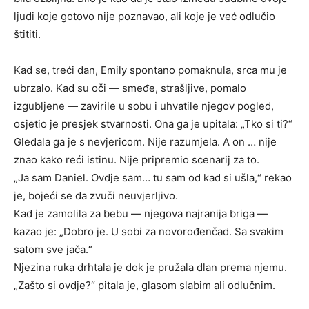
ljudi koje gotovo nije poznavao, ali koje je već odlučio
štititi.
Kad se, treći dan, Emily spontano pomaknula, srca mu je
ubrzalo. Kad su oči — smeđe, strašljive, pomalo
izgubljene — zavirile u sobu i uhvatile njegov pogled,
osjetio je presjek stvarnosti. Ona ga je upitala: „Tko si ti?“
Gledala ga je s nevjericom. Nije razumjela. A on … nije
znao kako reći istinu. Nije pripremio scenarij za to.
„Ja sam Daniel. Ovdje sam… tu sam od kad si ušla,“ rekao
je, bojeći se da zvuči neuvjerljivo.
Kad je zamolila za bebu — njegova najranija briga —
kazao je: „Dobro je. U sobi za novorođenčad. Sa svakim
satom sve jača.“
Njezina ruka drhtala je dok je pružala dlan prema njemu.
„Zašto si ovdje?“ pitala je, glasom slabim ali odlučnim.