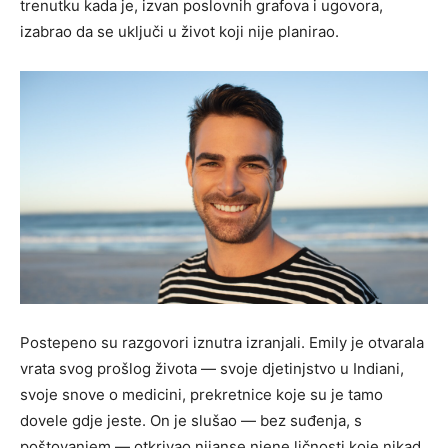
trenutku kada je, izvan poslovnih grafova i ugovora,
izabrao da se uključi u život koji nije planirao.
Postepeno su razgovori iznutra izranjali. Emily je otvarala
vrata svog prošlog života — svoje djetinjstvo u Indiani,
svoje snove o medicini, prekretnice koje su je tamo
dovele gdje jeste. On je slušao — bez suđenja, s
poštovanjem — otkrivao nijanse njene ličnosti koje nikad