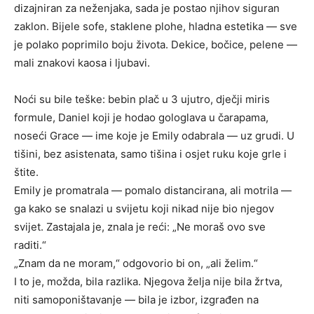
dizajniran za neženjaka, sada je postao njihov siguran
zaklon. Bijele sofe, staklene plohe, hladna estetika — sve
je polako poprimilo boju života. Dekice, bočice, pelene —
mali znakovi kaosa i ljubavi.
Noći su bile teške: bebin plač u 3 ujutro, dječji miris
formule, Daniel koji je hodao gologlava u čarapama,
noseći Grace — ime koje je Emily odabrala — uz grudi. U
tišini, bez asistenata, samo tišina i osjet ruku koje grle i
štite.
Emily je promatrala — pomalo distancirana, ali motrila —
ga kako se snalazi u svijetu koji nikad nije bio njegov
svijet. Zastajala je, znala je reći: „Ne moraš ovo sve
raditi.“
„Znam da ne moram,“ odgovorio bi on, „ali želim.“
I to je, možda, bila razlika. Njegova želja nije bila žrtva,
niti samoponištavanje — bila je izbor, izgrađen na