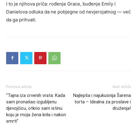
I to je njihova priča: rođenje Grace, buđenje Emily i
Danielova odluka da ne pobjegne od nevjerojatnog — već
da ga prihvati.
Previous article
Next article
“Tajna iza crvenih vrata: Kada
Najlepša i najukusnija Šarena
sam pronašao izgubljenu
torta – Idealna za proslave i
djevojčicu, otkrio sam istinu
druženja!
koju je moja žena krila i nakon
smrti”