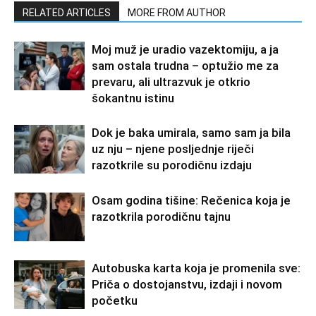
RELATED ARTICLES
MORE FROM AUTHOR
Moj muž je uradio vazektomiju, a ja
sam ostala trudna – optužio me za
prevaru, ali ultrazvuk je otkrio
šokantnu istinu
Dok je baka umirala, samo sam ja bila
uz nju – njene posljednje riječi
razotkrile su porodičnu izdaju
Osam godina tišine: Rečenica koja je
razotkrila porodičnu tajnu
Autobuska karta koja je promenila sve:
Priča o dostojanstvu, izdaji i novom
početku