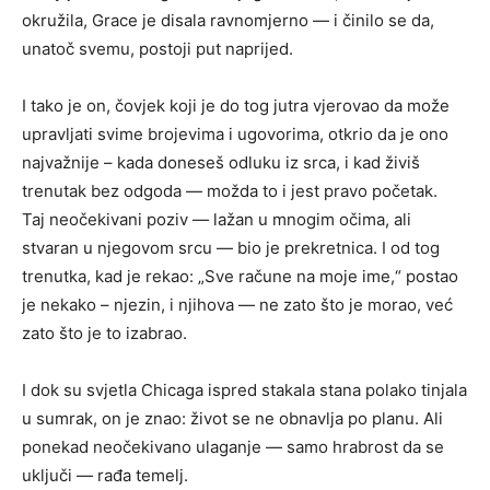
okružila, Grace je disala ravnomjerno — i činilo se da,
unatoč svemu, postoji put naprijed.
I tako je on, čovjek koji je do tog jutra vjerovao da može
upravljati svime brojevima i ugovorima, otkrio da je ono
najvažnije – kada doneseš odluku iz srca, i kad živiš
trenutak bez odgoda — možda to i jest pravo početak.
Taj neočekivani poziv — lažan u mnogim očima, ali
stvaran u njegovom srcu — bio je prekretnica. I od tog
trenutka, kad je rekao: „Sve račune na moje ime,“ postao
je nekako – njezin, i njihova — ne zato što je morao, već
zato što je to izabrao.
I dok su svjetla Chicaga ispred stakala stana polako tinjala
u sumrak, on je znao: život se ne obnavlja po planu. Ali
ponekad neočekivano ulaganje — samo hrabrost da se
uključi — rađa temelj.