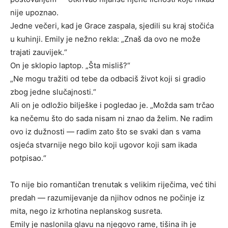
nije upoznao.
Jedne večeri, kad je Grace zaspala, sjedili su kraj stočića
u kuhinji. Emily je nežno rekla: „Znaš da ovo ne može
trajati zauvijek.“
On je sklopio laptop. „Šta misliš?“
„Ne mogu tražiti od tebe da odbaciš život koji si gradio
zbog jedne slučajnosti.“
Ali on je odložio bilješke i pogledao je. „Možda sam trčao
ka nečemu što do sada nisam ni znao da želim. Ne radim
ovo iz dužnosti — radim zato što se svaki dan s vama
osjeća stvarnije nego bilo koji ugovor koji sam ikada
potpisao.“
To nije bio romantičan trenutak s velikim riječima, već tihi
predah — razumijevanje da njihov odnos ne počinje iz
mita, nego iz krhotina neplanskog susreta.
Emily je naslonila glavu na njegovo rame, tišina ih je