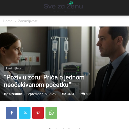
Home
Zanimljivosti
Zanimljivosti
“Poziv u zoru: Priča o jednom
neočekivanom početku”
By
Urednik
-
September 25, 2025
4661
0