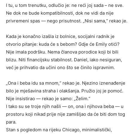
I tu, u tom trenutku, odlučio je: ne reći joj sada – ne sve.
Ne dok ne bude kompatibilnosti, dok ne vidi da nije
privremeni spas — nego prisutnost. „Nisi sama,“ rekao je.
Kada je konačno izašla iz bolnice, socijalni radnik je
otvorio pitanje: kuda će s bebom? Gdje će Emily otići?
Nije imala podršku. Nema članova porodice koji bi bili
blizu. Niti financijsku stabilnost. Daniel, iako nesiguran,
već je prihvatio da učini ono što se činilo ispravnim.
„Ona i beba idu sa mnom,“ rekao je. Njezino iznenađenje
bilo je mješavina straha i olakšanja. Pružio joj je pomoć.
Nije insistirao — rekao je samo: „Želim.“
I tako su se troje njih našli — on, ona i njihova beba — u
prostoru koji nikad prije nije zamišljao da će biti dom tog
para.
Stan s pogledom na rijeku Chicago, minimalistički,