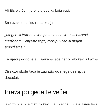
Ali Elsie više nije bila djevojka koja ćuti.
Sa suzama na licu rekla mu je:
„Mogao si jednostavno pokucati na vrata ili nazvati
telefonom. Umjesto toga, manipulisao si mojim
emocijama.“
Te riječi pogodile su Darrena jače nego bilo kakva kazna.
Direktor škole tada je zatražio od njega da napusti
događaj.
Prava pobjeda te večeri
Iako to nije bila matura kakvu su Rachel i Elsie zamišljale,