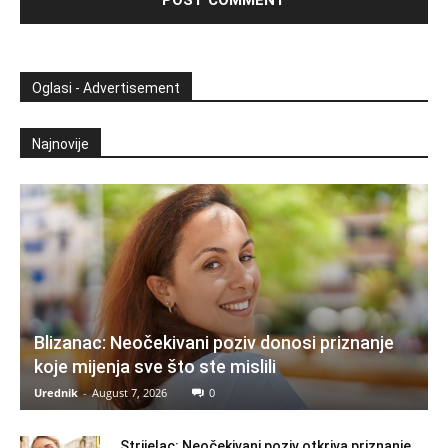
Oglasi - Advertisement
Najnovije
Blizanac: Neočekivani poziv donosi priznanje
koje mijenja sve što ste mislili
Urednik
-
August 7, 2026
0
Strijelac: Neočekivani poziv otkriva priznanje