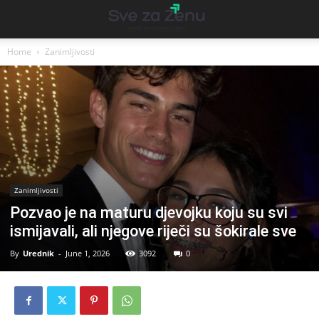
Home
Zanimljivosti
Zanimljivosti
Pozvao je na maturu djevojku koju su svi
ismijavali, ali njegove riječi su šokirale sve
By
Urednik
-
June 1, 2026
3092
0