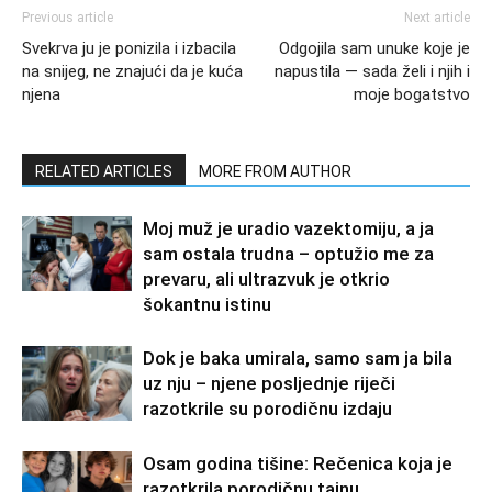
Previous article
Next article
Svekrva ju je ponizila i izbacila
Odgojila sam unuke koje je
na snijeg, ne znajući da je kuća
napustila — sada želi i njih i
njena
moje bogatstvo
RELATED ARTICLES
MORE FROM AUTHOR
Moj muž je uradio vazektomiju, a ja
sam ostala trudna – optužio me za
prevaru, ali ultrazvuk je otkrio
šokantnu istinu
Dok je baka umirala, samo sam ja bila
uz nju – njene posljednje riječi
razotkrile su porodičnu izdaju
Osam godina tišine: Rečenica koja je
razotkrila porodičnu tajnu