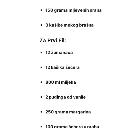
150 grama mljevenih oraha
3 kašike mekog brašna
Za Prvi Fil:
12 žumanaca
12 kašika šećera
800 ml mlijeka
2 pudinga od vanile
250 grama margarina
100 grama šećera u prahu