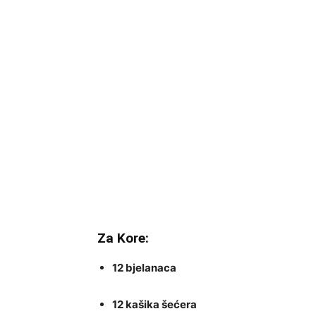
Za Kore:
12 bjelanaca
12 kašika šećera