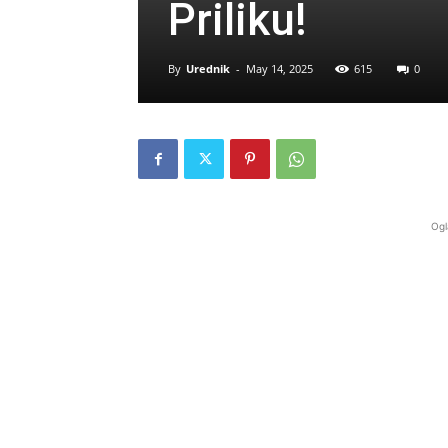
Priliku!
By
Urednik
-
May 14, 2025
615
0
Ogl