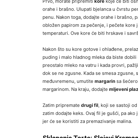
Prvo, morate pripremiti
kore
koje će biti osn
orahe i brašno. Ulupati bjelanca u čvrstu p
penu. Nakon toga, dodajte orahe i brašno, pa
obložen papirom za pečenje, i pečete kore 
temperaturi. Ove kore će biti hrskave i savr
Nakon što su kore gotove i ohlađene, prel
puding i malo hladnog mleka da biste dobil
preostalo mleko na vatru i kada provri, paž
dok se ne zgusne. Kada se smesa zgusne, sklo
međuvremenu, umutite
margarin
sa šećerom
margarinom. Na kraju, dodajte
mljeveni pl
Zatim pripremate
drugi fil
, koji se sastoji o
zatim dodajte keks. Ovaj fil je gušći, pa ako
jer će se koristiti za premazivanje malina.