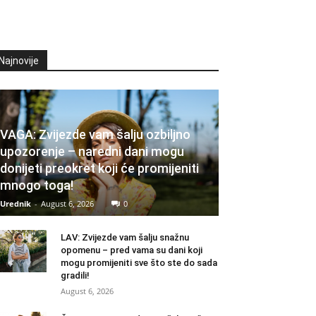
Najnovije
VAGA: Zvijezde vam šalju ozbiljno
upozorenje – naredni dani mogu
donijeti preokret koji će promijeniti
mnogo toga!
Urednik
-
August 6, 2026
0
LAV: Zvijezde vam šalju snažnu
opomenu – pred vama su dani koji
mogu promijeniti sve što ste do sada
gradili!
August 6, 2026