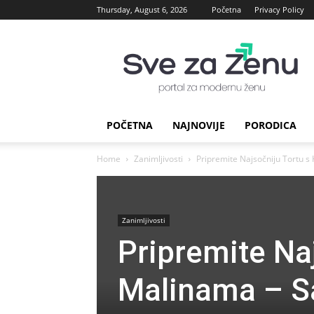
Thursday, August 6, 2026
Početna
Privacy Policy
sve
za
Zenu
POČETNA
NAJNOVIJE
PORODICA
Home
Zanimljivosti
Pripremite Najsočniju Tortu s
Zanimljivosti
Pripremite Na
Malinama – S