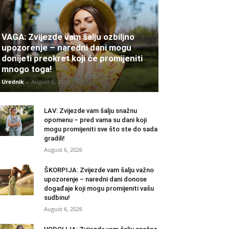
VAGA: Zvijezde vam šalju ozbiljno
upozorenje – naredni dani mogu
donijeti preokret koji će promijeniti
mnogo toga!
Urednik
-
August 6, 2026
LAV: Zvijezde vam šalju snažnu
opomenu – pred vama su dani koji
mogu promijeniti sve što ste do sada
gradili!
August 6, 2026
ŠKORPIJA: Zvijezde vam šalju važno
upozorenje – naredni dani donose
događaje koji mogu promijeniti vašu
sudbinu!
August 6, 2026