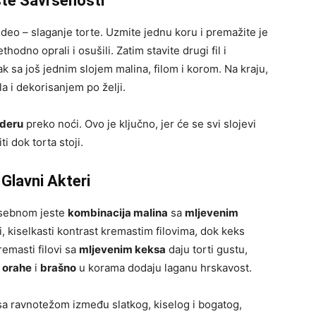
ste Savršenosti
i deo – slaganje torte. Uzmite jednu koru i premažite je
thodno oprali i osušili. Zatim stavite drugi fil i
 sa još jednim slojem malina, filom i korom. Na kraju,
a i dekorisanjem po želji.
ideru
preko noći. Ovo je ključno, jer će se svi slojevi
i dok torta stoji.
 Glavni Akteri
posebnom jeste
kombinacija malina
sa
mljevenim
, kiselkasti kontrast kremastim filovima, dok keks
emasti filovi sa
mljevenim keksa
daju torti gustu,
k
orahe
i
brašno
u korama dodaju laganu hrskavost.
 sa ravnotežom između slatkog, kiselog i bogatog,