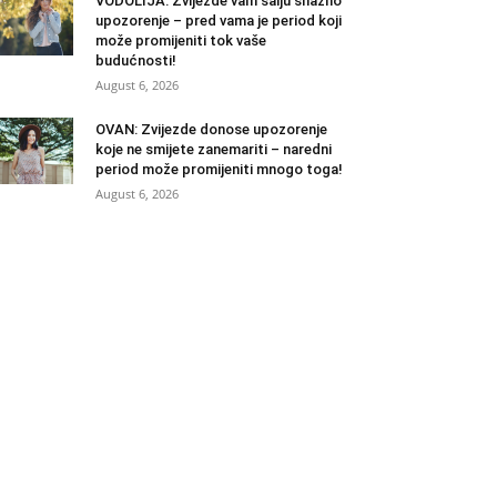
VODOLIJA: Zvijezde vam šalju snažno
upozorenje – pred vama je period koji
može promijeniti tok vaše
budućnosti!
August 6, 2026
OVAN: Zvijezde donose upozorenje
koje ne smijete zanemariti – naredni
period može promijeniti mnogo toga!
August 6, 2026