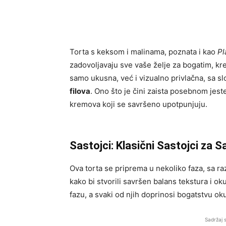
Torta s keksom i malinama, poznata i kao
Pl
zadovoljavaju sve vaše želje za bogatim, k
samo ukusna, već i vizualno privlačna, sa s
filova
. Ono što je čini zaista posebnom jest
kremova koji se savršeno upotpunjuju.
Sastojci: Klasični Sastojci za S
Ova torta se priprema u nekoliko faza, sa raz
kako bi stvorili savršen balans tekstura i o
fazu, a svaki od njih doprinosi bogatstvu ok
Sadržaj 