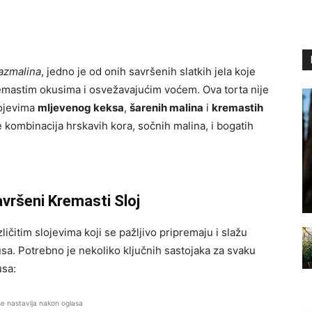
azmalina
, jedno je od onih savršenih slatkih jela koje
remastim okusima i osvežavajućim voćem. Ova torta nije
lojevima
mljevenog keksa
,
šarenih malina
i
kremastih
e kombinacija hrskavih kora, sočnih malina, i bogatih
avršeni Kremasti Sloj
ličitim slojevima koji se pažljivo pripremaju i slažu
kusa. Potrebno je nekoliko ključnih sastojaka za svaku
usa:
se nastavlja nakon oglasa