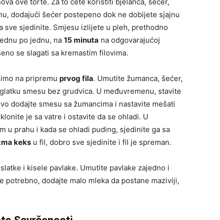
ova ove torte. Za to ćete koristiti bjelanca, šećer,
enu, dodajući šećer postepeno dok ne dobijete sjajnu
 sve sjedinite. Smjesu izlijete u pleh, prethodno
jednu po jednu, na
15 minuta
na odgovarajućoj
šeno se slagati sa kremastim filovima.
azimo na pripremu
prvog fila
. Umutite žumanca, šećer,
i glatku smesu bez grudvica. U međuvremenu, stavite
ljivo dodajte smesu sa žumancima i nastavite mešati
nite je sa vatre i ostavite da se ohladi. U
 u prahu i kada se ohladi puding, sjedinite ga sa
azma keks
u fil, dobro sve sjedinite i fil je spreman.
d slatke i kisele pavlake. Umutite pavlake zajedno i
 je potrebno, dodajte malo mleka da postane maziviji,