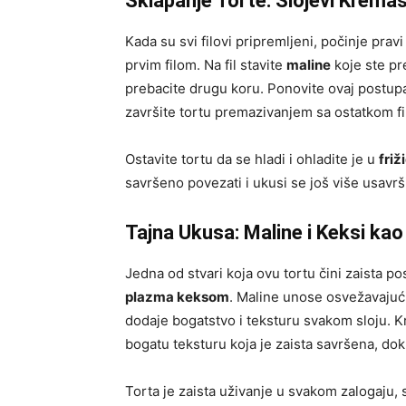
Sklapanje Torte: Slojevi Krema
Kada su svi filovi pripremljeni, počinje prav
prvim filom. Na fil stavite
maline
koje ste pre
prebacite drugu koru. Ponovite ovaj postupak
završite tortu premazivanjem sa ostatkom fil
Ostavite tortu da se hladi i ohladite je u
friž
savršeno povezati i ukusi se još više usavršit
Tajna Ukusa: Maline i Keksi kao
Jedna od stvari koja ovu tortu čini zaista 
plazma keksom
. Maline unose osvežavajući
dodaje bogatstvo i teksturu svakom sloju. Kr
bogatu teksturu koja je zaista savršena, do
Torta je zaista uživanje u svakom zalogaju,