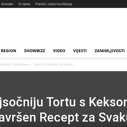
Kontakt
O nama
Pravila i uslovi korištenja
REGION
SHOWBIZZ
VIDEO
VIJESTI
ZANIMLJIVOSTI
 Keksom i Malinama – Savršen Recept za Svaku...
jsočniju Tortu s Kekso
avršen Recept za Svak