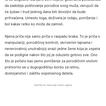
da zadobije poštovanje porodice svog muža, verujući da
će ljubav i trud jednog dana biti dovoljni da bude
prihvaćena. Umesto toga, doživela je izdaju, poniženje i
bol kakav retko ko može da zamisli.
Njena priča nije samo priča o raspadu braka. To je priča o
manipulaciji, porodičnoj kontroli, skrivenim tajnama i
neverovatnoj unutrašnjoj snazi jedne žene koja je uspela
da se podigne nakon što joj je oduzeto gotovo sve. Ono
što je počelo kao javno poniženje za porodičnim stolom
pretvorilo se u dugogodišnju borbu za istinu,
dostojanstvo i zaštitu sopstvenog deteta.
Sadržaj se nastavlja nakon oglasa