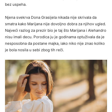
bez uspeha.
Njena svekrva Dona Grasijela nikada nije skrivala da
smatra kako Marijana nije dovoljno dobra za njihov ugled.
Najveći razlog za prezir bio je taj što Marijana i Alehandro
nisu imali decu. Porodica ju je godinama optuživala da je
nesposobna da postane majka, iako niko nije znao koliko
je bola nosila u sebi zbog tih reči.