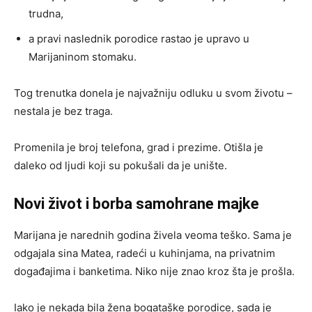
trudna,
a pravi naslednik porodice rastao je upravo u
Marijaninom stomaku.
Tog trenutka donela je najvažniju odluku u svom životu –
nestala je bez traga.
Promenila je broj telefona, grad i prezime. Otišla je
daleko od ljudi koji su pokušali da je unište.
Novi život i borba samohrane majke
Marijana je narednih godina živela veoma teško. Sama je
odgajala sina Matea, radeći u kuhinjama, na privatnim
događajima i banketima. Niko nije znao kroz šta je prošla.
Iako je nekada bila žena bogataške porodice, sada je