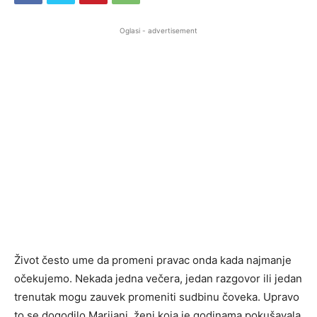
Oglasi - advertisement
Život često ume da promeni pravac onda kada najmanje
očekujemo. Nekada jedna večera, jedan razgovor ili jedan
trenutak mogu zauvek promeniti sudbinu čoveka. Upravo
to se dogodilo Marijani, ženi koja je godinama pokušavala