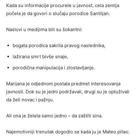
Kada su informacije procurele u javnost, cela zemlja
počela je da govori o slučaju porodice Santiljan.
Naslovi u medijima bili su šokantni:
bogata porodica sakrila pravog naslednika,
lažirana smrt bivše snaje,
porodična manipulacija i zlostavljanje.
Marijana je odjednom postala predmet interesovanja
javnosti. Dok su je jedni podržavali, drugi su je optuživali
da želi novac i pažnju.
Ali ona je želela samo jedno – da zaštiti sina.
Najemotivniji trenutak dogodio se kada ju je Mateo pitao: