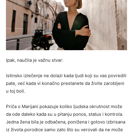
Ipak, naučila je važnu stvar:
Istinsko izlečenje ne dolazi kada ljudi koji su vas povredili
pate, već kada vi konačno prestanete da živite zarobljeni
u toj boli.
Priča o Marijani pokazuje koliko ljudska okrutnost može
da ode daleko kada su u pitanju ponos, status i kontrola.
Jedna žena bila je odbačena, ponižena i gotovo izbrisana
iz života porodice samo zato što su verovali da ne može