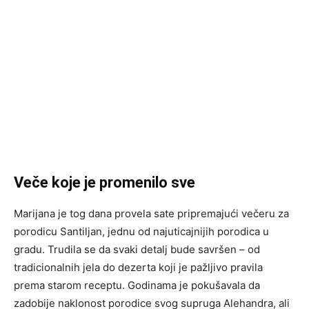
Veče koje je promenilo sve
Marijana je tog dana provela sate pripremajući večeru za
porodicu Santiljan, jednu od najuticajnijih porodica u
gradu. Trudila se da svaki detalj bude savršen – od
tradicionalnih jela do dezerta koji je pažljivo pravila
prema starom receptu. Godinama je pokušavala da
zadobije naklonost porodice svog supruga Alehandra, ali