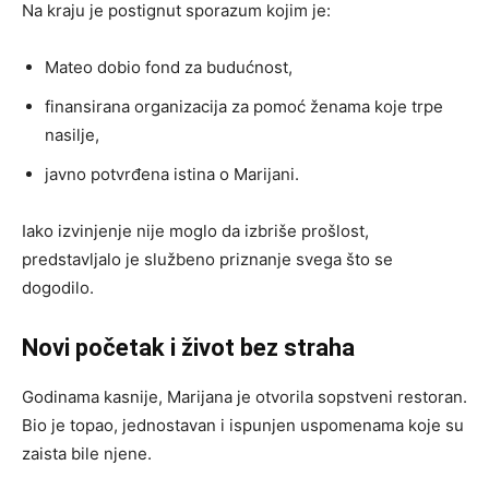
Na kraju je postignut sporazum kojim je:
Mateo dobio fond za budućnost,
finansirana organizacija za pomoć ženama koje trpe
nasilje,
javno potvrđena istina o Marijani.
Iako izvinjenje nije moglo da izbriše prošlost,
predstavljalo je službeno priznanje svega što se
dogodilo.
Novi početak i život bez straha
Godinama kasnije, Marijana je otvorila sopstveni restoran.
Bio je topao, jednostavan i ispunjen uspomenama koje su
zaista bile njene.