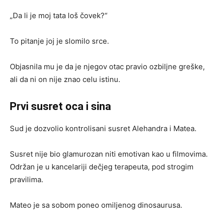
„Da li je moj tata loš čovek?“
To pitanje joj je slomilo srce.
Objasnila mu je da je njegov otac pravio ozbiljne greške,
ali da ni on nije znao celu istinu.
Prvi susret oca i sina
Sud je dozvolio kontrolisani susret Alehandra i Matea.
Susret nije bio glamurozan niti emotivan kao u filmovima.
Održan je u kancelariji dečjeg terapeuta, pod strogim
pravilima.
Mateo je sa sobom poneo omiljenog dinosaurusa.