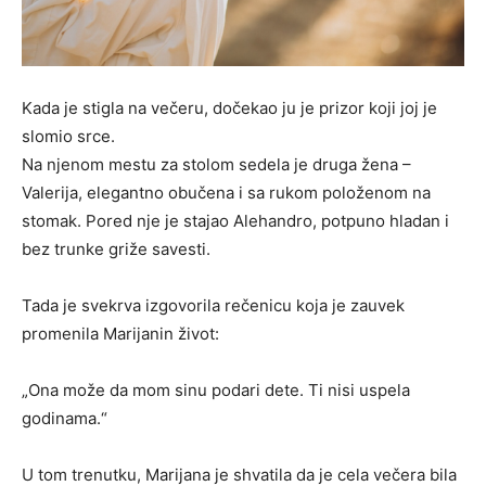
Kada je stigla na večeru, dočekao ju je prizor koji joj je
slomio srce.
Na njenom mestu za stolom sedela je druga žena –
Valerija, elegantno obučena i sa rukom položenom na
stomak. Pored nje je stajao Alehandro, potpuno hladan i
bez trunke griže savesti.
Tada je svekrva izgovorila rečenicu koja je zauvek
promenila Marijanin život:
„Ona može da mom sinu podari dete. Ti nisi uspela
godinama.“
U tom trenutku, Marijana je shvatila da je cela večera bila