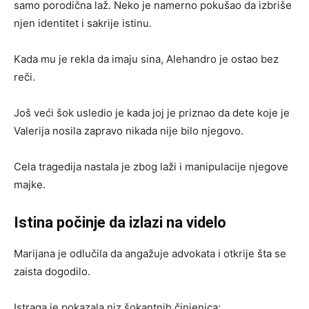
samo porodična laž. Neko je namerno pokušao da izbriše
njen identitet i sakrije istinu.
Kada mu je rekla da imaju sina, Alehandro je ostao bez
reči.
Još veći šok usledio je kada joj je priznao da dete koje je
Valerija nosila zapravo nikada nije bilo njegovo.
Cela tragedija nastala je zbog laži i manipulacije njegove
majke.
Istina počinje da izlazi na videlo
Marijana je odlučila da angažuje advokata i otkrije šta se
zaista dogodilo.
Istraga je pokazala niz šokantnih činjenica: