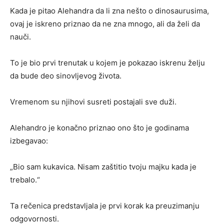
Kada je pitao Alehandra da li zna nešto o dinosaurusima,
ovaj je iskreno priznao da ne zna mnogo, ali da želi da
nauči.
To je bio prvi trenutak u kojem je pokazao iskrenu želju
da bude deo sinovljevog života.
Vremenom su njihovi susreti postajali sve duži.
Alehandro je konačno priznao ono što je godinama
izbegavao:
„Bio sam kukavica. Nisam zaštitio tvoju majku kada je
trebalo.“
Ta rečenica predstavljala je prvi korak ka preuzimanju
odgovornosti.