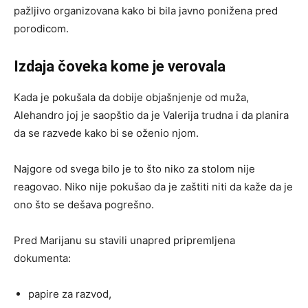
pažljivo organizovana kako bi bila javno ponižena pred
porodicom.
Izdaja čoveka kome je verovala
Kada je pokušala da dobije objašnjenje od muža,
Alehandro joj je saopštio da je Valerija trudna i da planira
da se razvede kako bi se oženio njom.
Najgore od svega bilo je to što niko za stolom nije
reagovao. Niko nije pokušao da je zaštiti niti da kaže da je
ono što se dešava pogrešno.
Pred Marijanu su stavili unapred pripremljena
dokumenta:
papire za razvod,