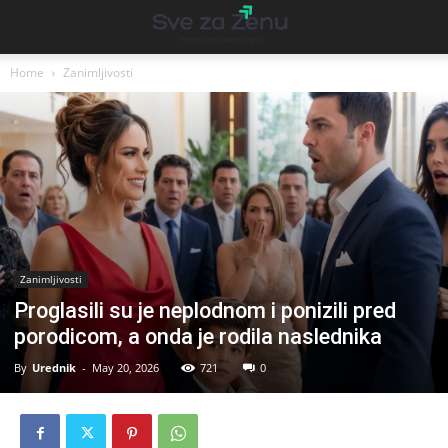
Home
Zanimljivosti
Zanimljivosti
Proglasili su je neplodnom i ponizili pred
porodicom, a onda je rodila naslednika
By
Urednik
-
May 20, 2026
721
0