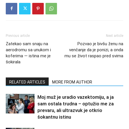
Previous article
Next article
Zatekao sam snaju na
Pozvao je bivšu ženu na
aerodromu sa unukom i
venčanje da je ponizi, a onda
koferima — istina me je
mu se život raspao pred svima
šokirala
RELATED ARTICLES
MORE FROM AUTHOR
Moj muž je uradio vazektomiju, a ja
sam ostala trudna – optužio me za
prevaru, ali ultrazvuk je otkrio
šokantnu istinu