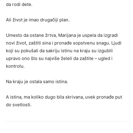
da rodi dete.
Ali život je imao drugačiji plan.
Umesto da ostane žrtva, Marijana je uspela da izgradi
novi život, zaštiti sina i pronađe sopstvenu snagu. Ljudi
koji su pokušali da sakriju istinu na kraju su izgubili
upravo ono što su najviše želeli da zaštite – ugled i
kontrolu.
Na kraju je ostala samo istina.
A istina, ma koliko dugo bila skrivana, uvek pronađe put
do svetlosti.