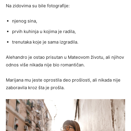
Na zidovima su bile fotografije:
njenog sina,
prvih kuhinja u kojima je radila,
trenutaka koje je sama izgradila.
Alehandro je ostao prisutan u Mateovom životu, ali njihov
odnos više nikada nije bio romantičan.
Marijana mu jeste oprostila deo prošlosti, ali nikada nije
zaboravila kroz šta je prošla.