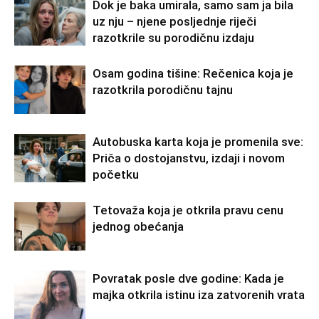
Dok je baka umirala, samo sam ja bila
uz nju – njene posljednje riječi
razotkrile su porodičnu izdaju
Osam godina tišine: Rečenica koja je
razotkrila porodičnu tajnu
Autobuska karta koja je promenila sve:
Priča o dostojanstvu, izdaji i novom
početku
Tetovaža koja je otkrila pravu cenu
jednog obećanja
Povratak posle dve godine: Kada je
majka otkrila istinu iza zatvorenih vrata