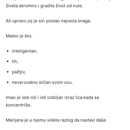
živela skromno i gradila život od nule.
Ali upravo joj je sin postao najveća snaga.
Mateo je bio:
inteligentan,
tih,
pažljiv,
neverovatno sličan svom ocu.
Imao je iste oči i isti ozbiljan izraz lica kada se
koncentriše.
Marijana je u njemu videla razlog da nastavi dalje.