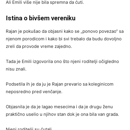
Ali Emili više nije bila spremna da ćuti.
Istina o bivšem vereniku
Rajan je pokušao da objasni kako se „ponovo povezao“ sa
njenom porodicom i kako bi svi trebalo da budu dovoljno
zreli da provode vreme zajedno.
Tada je Emili izgovorila ono što njeni roditelji očigledno
nisu znali.
Podsetila ih je da ju je Rajan prevario sa koleginicom
neposredno pred venčanje.
Objasnila je da je lagao mesecima i da je drugu ženu
praktično uselio u njihov stan dok je ona bila van grada.
Njeni roditelji su ćutali.