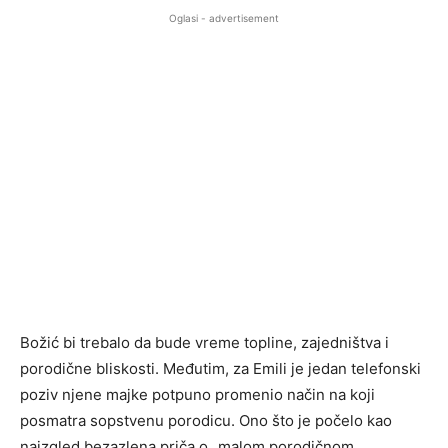
Oglasi - advertisement
Božić bi trebalo da bude vreme topline, zajedništva i
porodične bliskosti. Međutim, za Emili je jedan telefonski
poziv njene majke potpuno promenio način na koji
posmatra sopstvenu porodicu. Ono što je počelo kao
naizgled bezazlena priča o „malom porodičnom