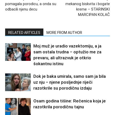
pomagala porodicu, a onda su
mekanog biskvita i bogate
odbacili njenu decu
kreme – STARINSKI
MARCIPAN KOLAČ
RELATED ARTICLES
MORE FROM AUTHOR
Moj muž je uradio vazektomiju, a ja
sam ostala trudna – optužio me za
prevaru, ali ultrazvuk je otkrio
šokantnu istinu
Dok je baka umirala, samo sam ja bila
uz nju – njene posljednje riječi
razotkrile su porodičnu izdaju
Osam godina tišine: Rečenica koja je
razotkrila porodičnu tajnu