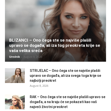
BLIZANCI – Ono čega ste se najviše plašili
upravo se događa, ali iza tog preokreta krije se
vaša velika sreća
Urednik
-
August 8, 2026
STRIJELAC – Ono čega ste se najviše plašili
upravo se događa, ali iza svega toga krije se
najbolji preokret
August 8, 2026
RAK – Ono čega ste se najviše plašili upravo se
događa, a na kraju će se pokazati kao vaš
najveći životni preokret