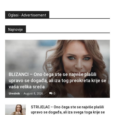
Oglasi - Advertisement
Najnovije
BLIZANCI – Ono čega ste se najviše plašili
upravo se događa, ali iza tog preokreta krije se
vaša velika sreća
Urednik
-
August 8, 2026
0
STRIJELAC – Ono čega ste se najviše plašili
upravo se događa, ali iza svega toga krije se