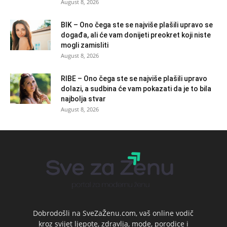
August 8, 2026
BIK – Ono čega ste se najviše plašili upravo se
događa, ali će vam donijeti preokret koji niste
mogli zamisliti
August 8, 2026
RIBE – Ono čega ste se najviše plašili upravo
dolazi, a sudbina će vam pokazati da je to bila
najbolja stvar
August 8, 2026
Dobrodošli na SveZaŽenu.com, vaš online vodič
kroz svijet ljepote, zdravlja, mode, porodice i