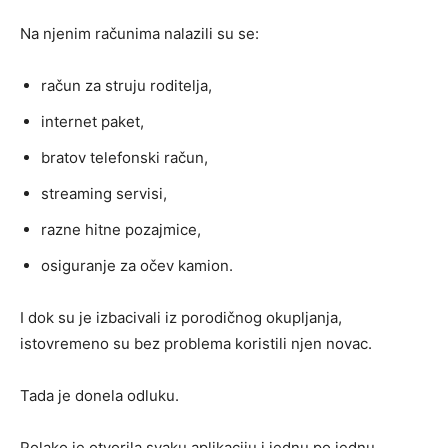
Na njenim računima nalazili su se:
račun za struju roditelja,
internet paket,
bratov telefonski račun,
streaming servisi,
razne hitne pozajmice,
osiguranje za očev kamion.
I dok su je izbacivali iz porodičnog okupljanja,
istovremeno su bez problema koristili njen novac.
Tada je donela odluku.
Polako je otvorila svaku aplikaciju i jednu po jednu