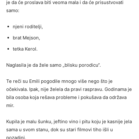
je da će proslava biti veoma mala i da će prisustvovati
samo:
njeni roditelji,
brat Mejson,
tetka Kerol.
Naglasila je da žele samo „blisku porodicu“.
Te reči su Emili pogodile mnogo više nego što je
očekivala. Ipak, nije želela da pravi raspravu. Godinama je
bila osoba koja rešava probleme i pokušava da održava
mir.
Kupila je malu šunku, jeftino vino i pitu koju je kasnije jela
sama u svom stanu, dok su stari filmovi tiho išli u
pozadini.