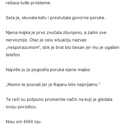
rešava tuđe probleme.
Sela je, skuvala kafu i preslušala govorne poruke.
Njena majka je prvo zvučala zbunjeno, a zatim sve
nervoznije. Otac je celu situaciju nazvao
„nesporazumom“, dok je brat bio besan jer mu je ugašen
telefon.
Najviše ju je pogodila poruka njene majke:
„Nismo te pozvali jer je Rajanu bilo neprijatno.“
Te reči su potpuno promenile način na koji je gledala
svoju porodicu.
Nisu oni štitili nju.