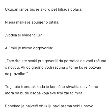
Ukupan iznos bio je skoro pet hiljada dolara.
Njena majka je zbunjeno pitala:
„Vodila si evidenciju?“
A Emili je mirno odgovorila:
„Zato što ste svaki put govorili da porodica ne vodi računa
o novcu. Ali očigledno vodi računa o tome ko je pozvan
na praznike.“
To je bio trenutak kada je konačno shvatila da više ne
mora da bude osoba koja sve trpi zarad mira.
Ponekad je najveći oblik ljubavi prema sebi upravo