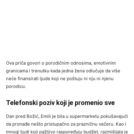
Ova priča govori o porodičnim odnosima, emotivnim
granicama i trenutku kada jedna žena odlučuje da više
neće finansirati ljude koji ne poštuju ni nju ni njenu
porodicu.
Telefonski poziv koji je promenio sve
Dan pred Božić, Emili je bila u supermarketu pokušavajući
da pronađe nešto pristupačno za prazničnu večeru. Kao i
mnogi ljudi koji pažljivo raspoređuju budžet, razmišljala je