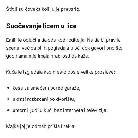
Štitili su čoveka koji ju je prevario.
Suočavanje licem u lice
Emili je odlučila da ode kod roditelja. Ne da bi pravila
scenu, već da bi ih pogledala u oči dok govori ono što
godinama nije imala hrabrosti da kaže.
Kuća je izgledala kao mesto posle velike proslave:
kese sa smećem pored garaže,
ukrasi razbacani po dvorištu,
umorni ljudi u kući bez interneta i televizije.
Majka joj je odmah prišla i rekla: