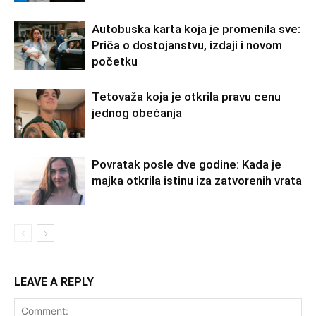
Autobuska karta koja je promenila sve:
Priča o dostojanstvu, izdaji i novom
početku
Tetovaža koja je otkrila pravu cenu
jednog obećanja
Povratak posle dve godine: Kada je
majka otkrila istinu iza zatvorenih vrata
LEAVE A REPLY