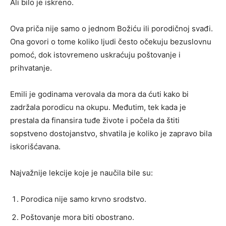
Ali bilo je iskreno.
Ova priča nije samo o jednom Božiću ili porodičnoj svađi.
Ona govori o tome koliko ljudi često očekuju bezuslovnu
pomoć, dok istovremeno uskraćuju poštovanje i
prihvatanje.
Emili je godinama verovala da mora da ćuti kako bi
zadržala porodicu na okupu. Međutim, tek kada je
prestala da finansira tuđe živote i počela da štiti
sopstveno dostojanstvo, shvatila je koliko je zapravo bila
iskorišćavana.
Najvažnije lekcije koje je naučila bile su:
Porodica nije samo krvno srodstvo.
Poštovanje mora biti obostrano.