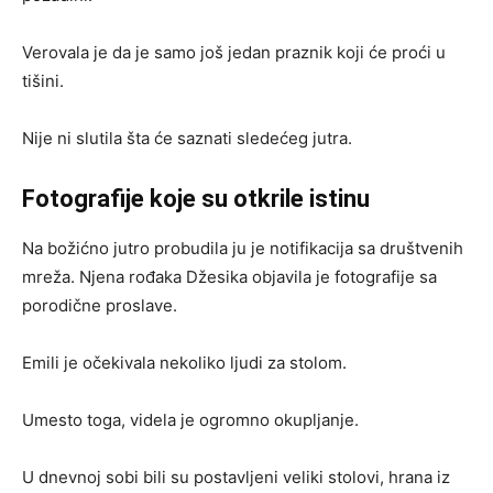
Verovala je da je samo još jedan praznik koji će proći u
tišini.
Nije ni slutila šta će saznati sledećeg jutra.
Fotografije koje su otkrile istinu
Na božićno jutro probudila ju je notifikacija sa društvenih
mreža. Njena rođaka Džesika objavila je fotografije sa
porodične proslave.
Emili je očekivala nekoliko ljudi za stolom.
Umesto toga, videla je ogromno okupljanje.
U dnevnoj sobi bili su postavljeni veliki stolovi, hrana iz