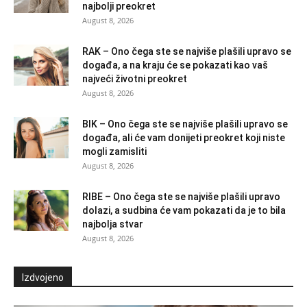
najbolji preokret
August 8, 2026
RAK – Ono čega ste se najviše plašili upravo se
događa, a na kraju će se pokazati kao vaš
najveći životni preokret
August 8, 2026
BIK – Ono čega ste se najviše plašili upravo se
događa, ali će vam donijeti preokret koji niste
mogli zamisliti
August 8, 2026
RIBE – Ono čega ste se najviše plašili upravo
dolazi, a sudbina će vam pokazati da je to bila
najbolja stvar
August 8, 2026
Izdvojeno