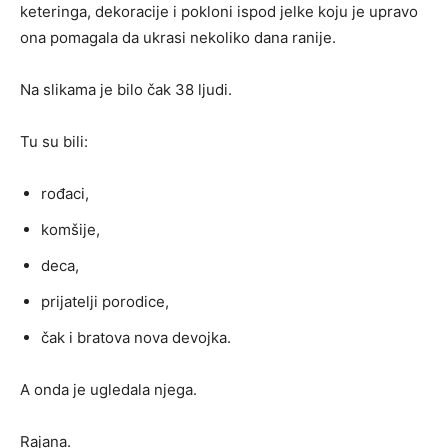
keteringa, dekoracije i pokloni ispod jelke koju je upravo
ona pomagala da ukrasi nekoliko dana ranije.
Na slikama je bilo čak 38 ljudi.
Tu su bili:
rođaci,
komšije,
deca,
prijatelji porodice,
čak i bratova nova devojka.
A onda je ugledala njega.
Rajana.