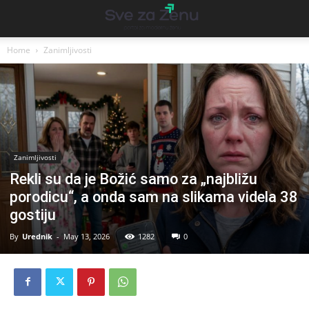
Home
Zanimljivosti
Zanimljivosti
Rekli su da je Božić samo za „najbližu
porodicu“, a onda sam na slikama videla 38
gostiju
By
Urednik
-
May 13, 2026
1282
0