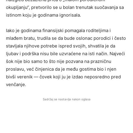
okupljanju“, pretvorilo se u bolan trenutak suočavanja sa
istinom koju je godinama ignorisala.
Iako je godinama finansijski pomagala roditeljima i
mlađem bratu, trudila se da bude oslonac porodici i često
stavljala njihove potrebe ispred svojih, shvatila je da
ljubav i podrška nisu bile uzvraćene na isti način. Najveći
šok nije bio samo to što nije pozvana na prazničnu
proslavu, već činjenica da je među gostima bio i njen
bivši verenik — čovek koji ju je izdao neposredno pred
venčanje.
Sadržaj se nastavlja nakon oglasa