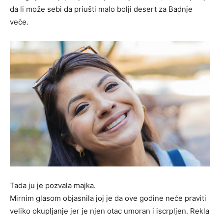
da li može sebi da priušti malo bolji desert za Badnje
veče.
Tada ju je pozvala majka.
Mirnim glasom objasnila joj je da ove godine neće praviti
veliko okupljanje jer je njen otac umoran i iscrpljen. Rekla