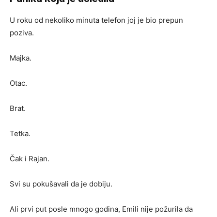
U roku od nekoliko minuta telefon joj je bio prepun
poziva.
Majka.
Otac.
Brat.
Tetka.
Čak i Rajan.
Svi su pokušavali da je dobiju.
Ali prvi put posle mnogo godina, Emili nije požurila da