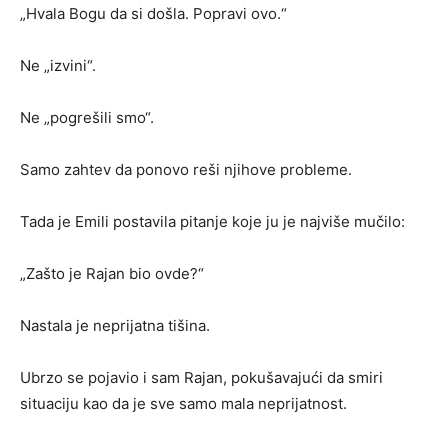
„Hvala Bogu da si došla. Popravi ovo.“
Ne „izvini“.
Ne „pogrešili smo“.
Samo zahtev da ponovo reši njihove probleme.
Tada je Emili postavila pitanje koje ju je najviše mučilo:
„Zašto je Rajan bio ovde?“
Nastala je neprijatna tišina.
Ubrzo se pojavio i sam Rajan, pokušavajući da smiri
situaciju kao da je sve samo mala neprijatnost.