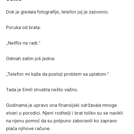
Dok je gledala fotografije, telefon joj je zazvonio.
Poruka od brata:
„Netflix ne radi.“
Odmah zatim još jedna:
„Telefon mi kaže da postoji problem sa uplatom.“
Tada je Emili shvatila nešto važno.
Godinama je upravo ona finansijski održavala mnoge
stvari u porodici. Njeni roditelji i brat toliko su se navikli
na njenu pomoć da su potpuno zaboravili ko zapravo
plaća njihove račune.