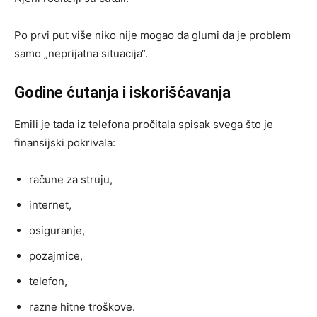
Po prvi put više niko nije mogao da glumi da je problem
samo „neprijatna situacija“.
Godine ćutanja i iskorišćavanja
Emili je tada iz telefona pročitala spisak svega što je
finansijski pokrivala:
račune za struju,
internet,
osiguranje,
pozajmice,
telefon,
razne hitne troškove.