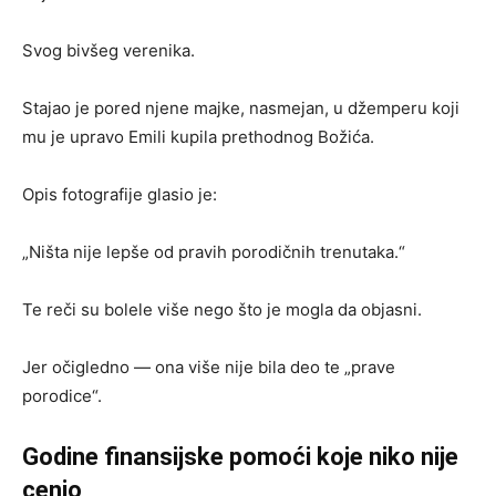
Svog bivšeg verenika.
Stajao je pored njene majke, nasmejan, u džemperu koji
mu je upravo Emili kupila prethodnog Božića.
Opis fotografije glasio je:
„Ništa nije lepše od pravih porodičnih trenutaka.“
Te reči su bolele više nego što je mogla da objasni.
Jer očigledno — ona više nije bila deo te „prave
porodice“.
Godine finansijske pomoći koje niko nije
cenio