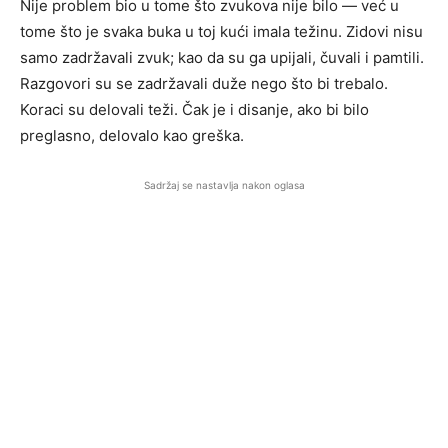
Nije problem bio u tome što zvukova nije bilo — već u
tome što je svaka buka u toj kući imala težinu. Zidovi nisu
samo zadržavali zvuk; kao da su ga upijali, čuvali i pamtili.
Razgovori su se zadržavali duže nego što bi trebalo.
Koraci su delovali teži. Čak je i disanje, ako bi bilo
preglasno, delovalo kao greška.
Sadržaj se nastavlja nakon oglasa