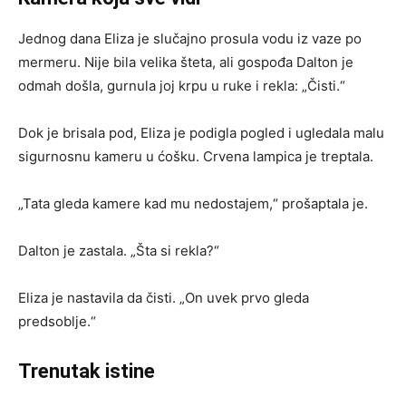
Jednog dana Eliza je slučajno prosula vodu iz vaze po
mermeru. Nije bila velika šteta, ali gospođa Dalton je
odmah došla, gurnula joj krpu u ruke i rekla: „Čisti.“
Dok je brisala pod, Eliza je podigla pogled i ugledala malu
sigurnosnu kameru u ćošku. Crvena lampica je treptala.
„Tata gleda kamere kad mu nedostajem,“ prošaptala je.
Dalton je zastala. „Šta si rekla?“
Eliza je nastavila da čisti. „On uvek prvo gleda
predsoblje.“
Trenutak istine