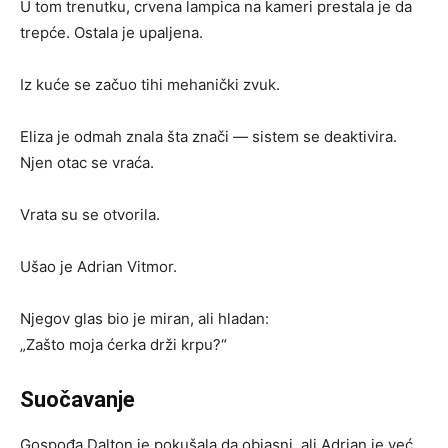
U tom trenutku, crvena lampica na kameri prestala je da
trepće. Ostala je upaljena.
Iz kuće se začuo tihi mehanički zvuk.
Eliza je odmah znala šta znači — sistem se deaktivira.
Njen otac se vraća.
Vrata su se otvorila.
Ušao je Adrian Vitmor.
Njegov glas bio je miran, ali hladan:
„Zašto moja ćerka drži krpu?“
Suočavanje
Gospođa Dalton je pokušala da objasni, ali Adrian je već