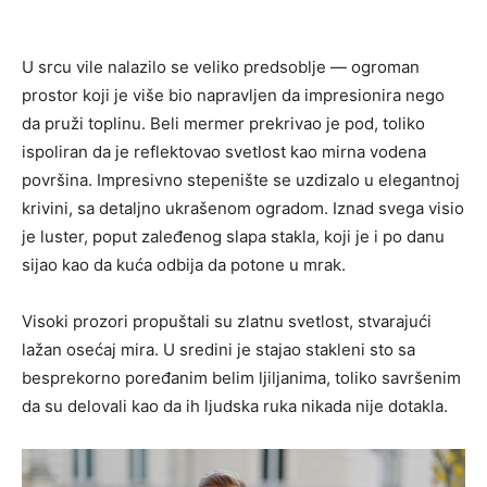
U srcu vile nalazilo se veliko predsoblje — ogroman
prostor koji je više bio napravljen da impresionira nego
da pruži toplinu. Beli mermer prekrivao je pod, toliko
ispoliran da je reflektovao svetlost kao mirna vodena
površina. Impresivno stepenište se uzdizalo u elegantnoj
krivini, sa detaljno ukrašenom ogradom. Iznad svega visio
je luster, poput zaleđenog slapa stakla, koji je i po danu
sijao kao da kuća odbija da potone u mrak.
Visoki prozori propuštali su zlatnu svetlost, stvarajući
lažan osećaj mira. U sredini je stajao stakleni sto sa
besprekorno poređanim belim ljiljanima, toliko savršenim
da su delovali kao da ih ljudska ruka nikada nije dotakla.