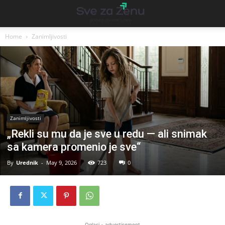
Home
Zanimljivosti
Zanimljivosti
„Rekli su mu da je sve u redu — ali snimak
sa kamera promenio je sve“
By
Urednik
-
May 9, 2026
723
0
Oglasi - advertisement