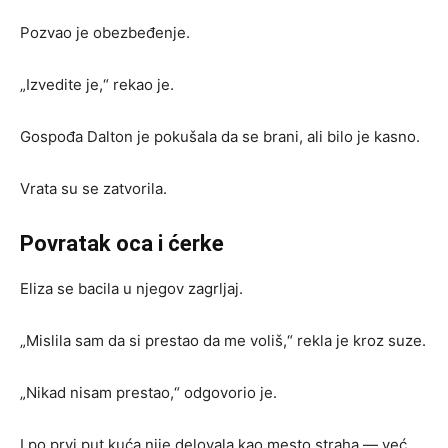
Pozvao je obezbeđenje.
„Izvedite je,“ rekao je.
Gospođa Dalton je pokušala da se brani, ali bilo je kasno.
Vrata su se zatvorila.
Povratak oca i ćerke
Eliza se bacila u njegov zagrljaj.
„Mislila sam da si prestao da me voliš,“ rekla je kroz suze.
„Nikad nisam prestao,“ odgovorio je.
I po prvi put kuća nije delovala kao mesto straha — već