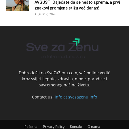
AVGUST: Osjećate da se nešto sprema, a prvi
znakovi promjene stižu već danas!
August 7, 2026
Dobrodošli na SveZaŽenu.com, vaš online vodič
kroz svijet ljepote, zdravlja, mode, porodice i
savremenog načina života.
Contact us:
info at svezazenu.info
Početna
Privacy Policy
Kontakt
O nama