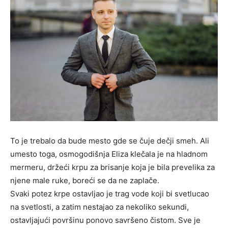
To je trebalo da bude mesto gde se čuje dečji smeh. Ali
umesto toga, osmogodišnja Eliza klečala je na hladnom
mermeru, držeći krpu za brisanje koja je bila prevelika za
njene male ruke, boreći se da ne zaplače.
Svaki potez krpe ostavljao je trag vode koji bi svetlucao
na svetlosti, a zatim nestajao za nekoliko sekundi,
ostavljajući površinu ponovo savršeno čistom. Sve je