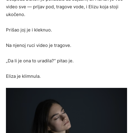
video sve — prljav pod, tragove vode, i Elizu koja stoji
ukočeno.
Prišao joj je i kleknuo.
Na njenoj ruci video je tragove.
„Da li je ona to uradila?“ pitao je.
Eliza je klimnula.