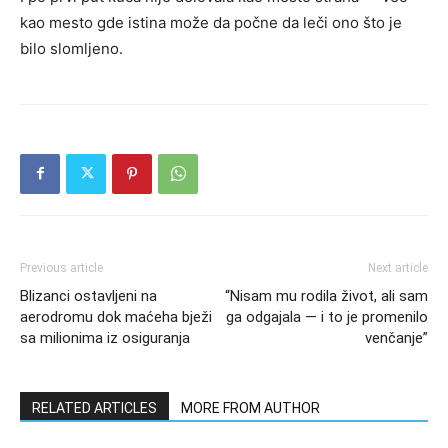
kao mesto gde istina može da počne da leči ono što je
bilo slomljeno.
Previous article
Next article
Blizanci ostavljeni na
“Nisam mu rodila život, ali sam
aerodromu dok maćeha bježi
ga odgajala — i to je promenilo
sa milionima iz osiguranja
venčanje”
RELATED ARTICLES
MORE FROM AUTHOR