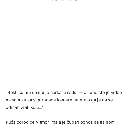
“Rekli su mu da mu je ćerka ‘u redu’ — ali ono što je video
na snimku sa sigurnosne kamere nateralo ga je da se
odmah vrati kući…”
Kuća porodice Vitmor imala je čudan odnos sa tišinom.