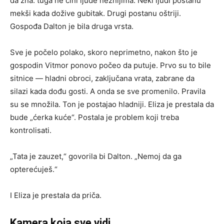
da zna: tuga ne čini ljude nežnijima. Neki ljudi postanu
mekši kada dožive gubitak. Drugi postanu oštriji.
Gospođa Dalton je bila druga vrsta.
Sve je počelo polako, skoro neprimetno, nakon što je
gospodin Vitmor ponovo počeo da putuje. Prvo su to bile
sitnice — hladni obroci, zaključana vrata, zabrane da
silazi kada dođu gosti. A onda se sve promenilo. Pravila
su se množila. Ton je postajao hladniji. Eliza je prestala da
bude „ćerka kuće“. Postala je problem koji treba
kontrolisati.
„Tata je zauzet,“ govorila bi Dalton. „Nemoj da ga
opterećuješ.“
I Eliza je prestala da priča.
Kamera koja sve vidi