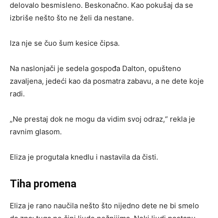
delovalo besmisleno. Beskonačno. Kao pokušaj da se
izbriše nešto što ne želi da nestane.
Iza nje se čuo šum kesice čipsa.
Na naslonjači je sedela gospođa Dalton, opušteno
zavaljena, jedeći kao da posmatra zabavu, a ne dete koje
radi.
„Ne prestaj dok ne mogu da vidim svoj odraz,“ rekla je
ravnim glasom.
Eliza je progutala knedlu i nastavila da čisti.
Tiha promena
Eliza je rano naučila nešto što nijedno dete ne bi smelo