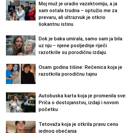
Moj muž je uradio vazektomiju, a ja
sam ostala trudna – optužio me za
prevaru, ali ultrazvuk je otkrio
šokantnu istinu
Dok je baka umirala, samo sam ja bila
uz nju – njene posljednje riječi
razotkrile su porodičnu izdaju
Osam godina tišine: Rečenica koja je
razotkrila porodičnu tajnu
Autobuska karta koja je promenila sve:
Priča o dostojanstvu, izdaji i novom
početku
Tetovaža koja je otkrila pravu cenu
jednog obećanja