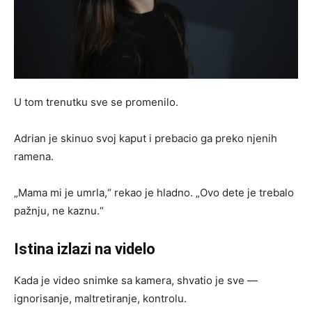
U tom trenutku sve se promenilo.
Adrian je skinuo svoj kaput i prebacio ga preko njenih
ramena.
„Mama mi je umrla,“ rekao je hladno. „Ovo dete je trebalo
pažnju, ne kaznu.“
Istina izlazi na videlo
Kada je video snimke sa kamera, shvatio je sve —
ignorisanje, maltretiranje, kontrolu.