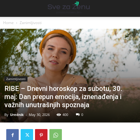
Home
Zanimljivosti
Zanimljivosti
RIBE – Dnevni horoskop za subotu, 30.
maj: Dan prepun emocija, iznenađenja i
važnih unutrašnjih spoznaja
By
Urednik
-
May 30, 2026
400
0