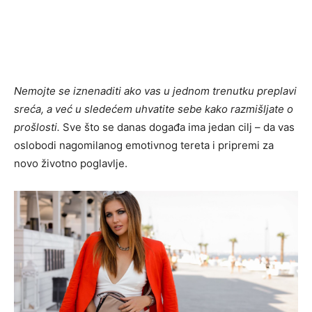
Nemojte se iznenaditi ako vas u jednom trenutku preplavi
sreća, a već u sledećem uhvatite sebe kako razmišljate o
prošlosti.
Sve što se danas događa ima jedan cilj – da vas
oslobodi nagomilanog emotivnog tereta i pripremi za
novo životno poglavlje.