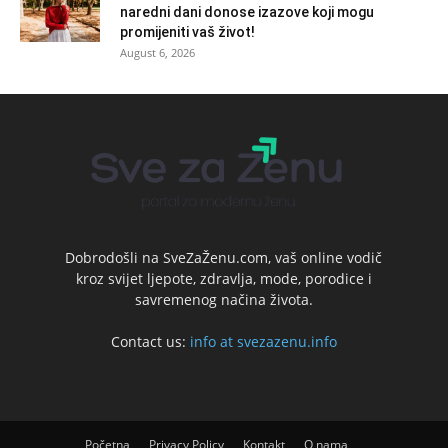
naredni dani donose izazove koji mogu
promijeniti vaš život!
August 6, 2026
Dobrodošli na SveZaŽenu.com, vaš online vodič
kroz svijet ljepote, zdravlja, mode, porodice i
savremenog načina života.
Contact us:
info at svezazenu.info
Početna
Privacy Policy
Kontakt
O nama