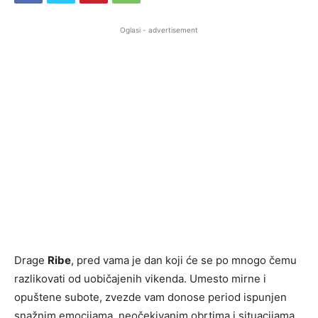
Oglasi - advertisement
Drage
Ribe
, pred vama je dan koji će se po mnogo čemu
razlikovati od uobičajenih vikenda. Umesto mirne i
opuštene subote, zvezde vam donose period ispunjen
snažnim emocijama, neočekivanim obrtima i situacijama