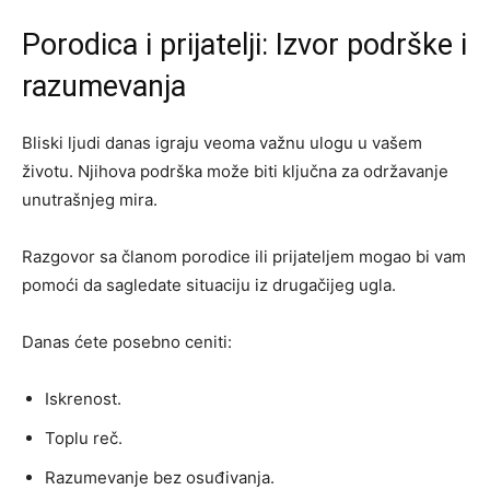
Porodica i prijatelji: Izvor podrške i
razumevanja
Bliski ljudi danas igraju veoma važnu ulogu u vašem
životu. Njihova podrška može biti ključna za održavanje
unutrašnjeg mira.
Razgovor sa članom porodice ili prijateljem mogao bi vam
pomoći da sagledate situaciju iz drugačijeg ugla.
Danas ćete posebno ceniti:
Iskrenost.
Toplu reč.
Razumevanje bez osuđivanja.