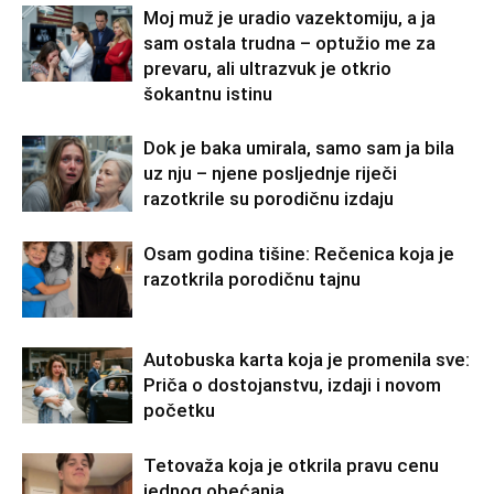
Moj muž je uradio vazektomiju, a ja
sam ostala trudna – optužio me za
prevaru, ali ultrazvuk je otkrio
šokantnu istinu
Dok je baka umirala, samo sam ja bila
uz nju – njene posljednje riječi
razotkrile su porodičnu izdaju
Osam godina tišine: Rečenica koja je
razotkrila porodičnu tajnu
Autobuska karta koja je promenila sve:
Priča o dostojanstvu, izdaji i novom
početku
Tetovaža koja je otkrila pravu cenu
jednog obećanja