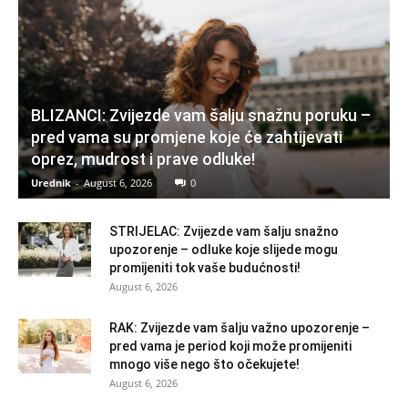
BLIZANCI: Zvijezde vam šalju snažnu poruku –
pred vama su promjene koje će zahtijevati
oprez, mudrost i prave odluke!
Urednik
-
August 6, 2026
0
STRIJELAC: Zvijezde vam šalju snažno
upozorenje – odluke koje slijede mogu
promijeniti tok vaše budućnosti!
August 6, 2026
RAK: Zvijezde vam šalju važno upozorenje –
pred vama je period koji može promijeniti
mnogo više nego što očekujete!
August 6, 2026