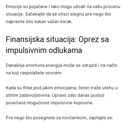
Emocije su pojačane i lako mogu uticati na vašu procenu
situacije. Sačekajte da se utisci slegnu pre nego što
napravite bilo kakav važan korak.
Finansijska situacija: Oprez sa
impulsivnim odlukama
Današnja emotivna energija može se odraziti i na način
na koji raspolažete novcem.
Kada su Ribe pod jakim emocijama, često traže utehu u
sitnim zadovoljstvima. Upravo zato danas postoji
povećana mogućnost impulsivne kupovine.
Pre nego što posegnete za novčanikom, zapitajte se: