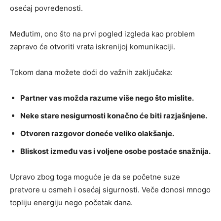
osećaj povređenosti.
Međutim, ono što na prvi pogled izgleda kao problem
zapravo će otvoriti vrata iskrenijoj komunikaciji.
Tokom dana možete doći do važnih zaključaka:
Partner vas možda razume više nego što mislite.
Neke stare nesigurnosti konačno će biti razjašnjene.
Otvoren razgovor doneće veliko olakšanje.
Bliskost između vas i voljene osobe postaće snažnija.
Upravo zbog toga moguće je da se početne suze
pretvore u osmeh i osećaj sigurnosti. Veče donosi mnogo
topliju energiju nego početak dana.