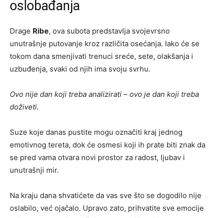
oslobađanja
Drage
Ribe
, ova subota predstavlja svojevrsno
unutrašnje putovanje kroz različita osećanja. Iako će se
tokom dana smenjivati trenuci sreće, sete, olakšanja i
uzbuđenja, svaki od njih ima svoju svrhu.
Ovo nije dan koji treba analizirati – ovo je dan koji treba
doživeti.
Suze koje danas pustite mogu označiti kraj jednog
emotivnog tereta, dok će osmesi koji ih prate biti znak da
se pred vama otvara novi prostor za radost, ljubav i
unutrašnji mir.
Na kraju dana shvatićete da vas sve što se dogodilo nije
oslabilo, već ojačalo. Upravo zato, prihvatite sve emocije