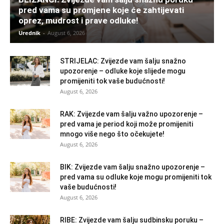
pred vama su promjene koje će zahtijevati
oprez, mudrost i prave odluke!
Urednik
-
August 6, 2026
STRIJELAC: Zvijezde vam šalju snažno
upozorenje – odluke koje slijede mogu
promijeniti tok vaše budućnosti!
August 6, 2026
RAK: Zvijezde vam šalju važno upozorenje –
pred vama je period koji može promijeniti
mnogo više nego što očekujete!
August 6, 2026
BIK: Zvijezde vam šalju snažno upozorenje –
pred vama su odluke koje mogu promijeniti tok
vaše budućnosti!
August 6, 2026
RIBE: Zvijezde vam šalju sudbinsku poruku –