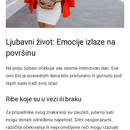
Ljubavni život: Emocije izlaze na
površinu
Na polju ljubavi očekuje vas veoma intenzivan dan. Sve
ono što je poslednjih dana bilo prećutano ili gurnuto pod
tepih sada traži svoj izlaz.
Ribe koje su u vezi ili braku
Za pripadnike ovog znaka koji su zauzeti, jutarnji sati
mogu doneti određenu napetost. Sitni nesporazumi,
različita očekivanja ili nepromišljene reči mogu izazvati