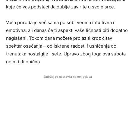
koje će vas podstaći da dublje zavirite u svoje srce.
Vaša priroda je već sama po sebi veoma intuitivna i
emotivna, ali danas će ti aspekti vaše ličnosti biti dodatno
naglašeni. Tokom dana možete prolaziti kroz čitav
spektar osećanja – od iskrene radosti i ushićenja do
trenutaka nostalgije i sete. Upravo zbog toga ova subota
neće biti obična.
Sadržaj se nastavlja nakon oglasa