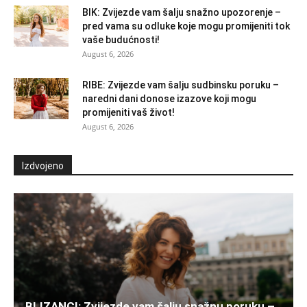
BIK: Zvijezde vam šalju snažno upozorenje –
pred vama su odluke koje mogu promijeniti tok
vaše budućnosti!
August 6, 2026
RIBE: Zvijezde vam šalju sudbinsku poruku –
naredni dani donose izazove koji mogu
promijeniti vaš život!
August 6, 2026
Izdvojeno
BLIZANCI: Zvijezde vam šalju snažnu poruku –