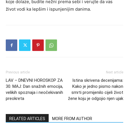
koje dolaze, budite nežni prema sebi i verujte da vas
život vodi ka lepšim i ispunjenijim danima.
Previous article
Next article
LAV – DNEVNI HOROSKOP ZA
Istina skrivena decenijama:
30. MAJ: Dan snažnih emocija,
Kako je jedno pismo nakon
velikih spoznaja i neočekivanih
smrti promijenilo cijeli život
preokreta
žene koju je odgojio njen ujak
RELATED ARTICLES
MORE FROM AUTHOR