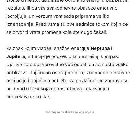
rezultata ili da vas svakodnevne obaveze emotivno
iscrpljuju, univerzum vam sada priprema veliko
iznenađenje. Pred vama su dve sedmice tokom kojih će
se otvoriti vrata promena koje ste dugo čekali.
Za znak kojim vladaju snažne energije
Neptuna
i
Jupitera
, intuicija je oduvek bila unutrašnji kompas.
Upravo zato ste verovatno već osetili da se nešto veliko
približava. Taj čudan osećaj nemira, iznenadne emotivne
oscilacije i pojačana potreba za povlačenjem zapravo su
bili uvod u fazu koja donosi obnovu, olakšanje i
neočekivane prilike.
Sadržaj se nastavlja nakon oglasa