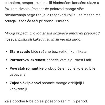
ćutanjem, nesporazumima ili hladnoćom konačno ulaze u
fazu smirivanja. Partner će pokazati mnogo više
razumevanja nego ranije, a razgovori koji su se mesecima
odlagali sada će teći prirodno i iskreno.
Mnogi pripadnici ovog znaka doživeće emotivni preporod
i osećaj bliskosti kakav nisu imali veoma dugo.
Stare svađe
biće rešene bez velikih konflikata.
Partnerova iskrenost
doneće vam sigurnost i mir.
Povratak romantike
probudiće emocije koje su bile
uspavane.
Zajednički planovi
postaće mnogo ozbiljniji i
konkretniji.
Za slobodne Ribe dolazi posebno zanimljiv period.