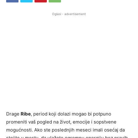
Oglasi - advertisement
Drage
Ribe
, period koji dolazi mogao bi potpuno
promeniti vaš pogled na život, emocije i sopstvene
mogućnosti. Ako ste poslednjih meseci imali osećaj da
stojite u mestu, da ulažete ogromnu energiju bez pravih