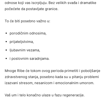
odnose koji vas iscrpljuju. Bez velikih svađa i dramatike
počećete da postavljate granice.
To će biti posebno važno u:
porodičnim odnosima,
prijateljstvima,
ljubavnim vezama,
i poslovnim saradnjama.
Mnoge Ribe će tokom ovog perioda primetiti i poboljšanje
zdravstvenog stanja, posebno kada su u pitanju problemi
izazvani stresom, nesanicom i emocionalnim umorom.
Vaš um i telo konačno ulaze u fazu regeneracije.