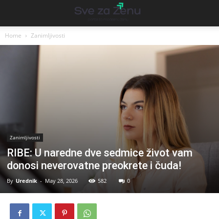
Home
Zanimljivosti
Zanimljivosti
RIBE: U naredne dve sedmice život vam
donosi neverovatne preokrete i čuda!
By
Urednik
-
May 28, 2026
582
0