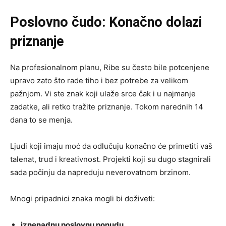
Poslovno čudo: Konačno dolazi
priznanje
Na profesionalnom planu, Ribe su često bile potcenjene
upravo zato što rade tiho i bez potrebe za velikom
pažnjom. Vi ste znak koji ulaže srce čak i u najmanje
zadatke, ali retko tražite priznanje. Tokom narednih 14
dana to se menja.
Ljudi koji imaju moć da odlučuju konačno će primetiti vaš
talenat, trud i kreativnost. Projekti koji su dugo stagnirali
sada počinju da napreduju neverovatnom brzinom.
Mnogi pripadnici znaka mogli bi doživeti:
iznenadnu poslovnu ponudu,