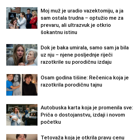
Moj muž je uradio vazektomiju, a ja
sam ostala trudna – optužio me za
prevaru, ali ultrazvuk je otkrio
šokantnu istinu
Dok je baka umirala, samo sam ja bila
uz nju – njene posljednje riječi
razotkrile su porodičnu izdaju
Osam godina tišine: Rečenica koja je
razotkrila porodičnu tajnu
Autobuska karta koja je promenila sve:
Priča o dostojanstvu, izdaji i novom
početku
Tetovaža koja je otkrila pravu cenu