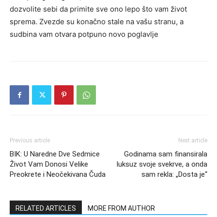
dozvolite sebi da primite sve ono lepo što vam život
sprema. Zvezde su konačno stale na vašu stranu, a
sudbina vam otvara potpuno novo poglavlje
Previous article
Next article
BIK: U Naredne Dve Sedmice
Godinama sam finansirala
Život Vam Donosi Velike
luksuz svoje svekrve, a onda
Preokrete i Neočekivana Čuda
sam rekla: „Dosta je“
RELATED ARTICLES
MORE FROM AUTHOR