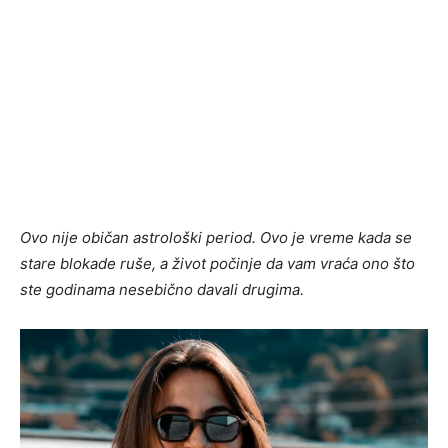
Ovo nije običan astrološki period. Ovo je vreme kada se
stare blokade ruše, a život počinje da vam vraća ono što
ste godinama nesebično davali drugima.