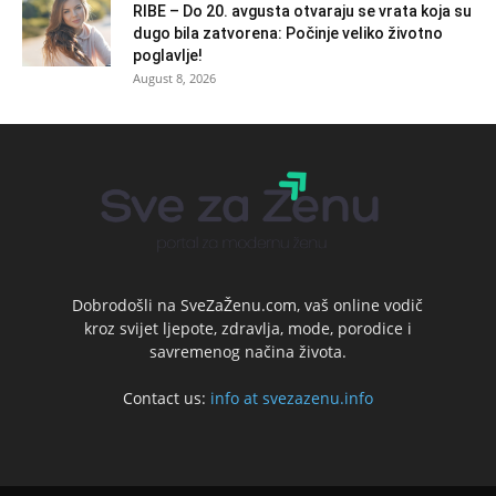
RIBE – Do 20. avgusta otvaraju se vrata koja su
dugo bila zatvorena: Počinje veliko životno
poglavlje!
August 8, 2026
Dobrodošli na SveZaŽenu.com, vaš online vodič
kroz svijet ljepote, zdravlja, mode, porodice i
savremenog načina života.
Contact us:
info at svezazenu.info