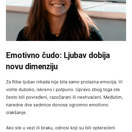
Emotivno čudo: Ljubav dobija
novu dimenziju
Za Ribe ljubav nikada nije bila samo prolazna emocija. Vi
volite duboko, iskreno i potpuno. Upravo zbog toga ste
često bili povređeni, razočarani ili neshvaćeni. Međutim,
naredne dve sedmice donose ogromno emotivno
olakšanje.
Ako ste u vezi ili braku, odnosi koji su bili opterećeni