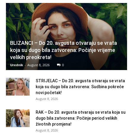
BLIZANCI – Do 20. avgusta otvaraju se vrata
koja su dugo bila zatvorena: Počinje vrijeme
velikih preokreta!
Urednik
-
August 8, 2026
0
STRIJELAC – Do 20. avgusta otvaraju se vrata
koja su dugo bila zatvorena: Sudbina pokreće
novi početak!
August 8, 2026
RAK – Do 20. avgusta otvaraju se vrata koja su
dugo bila zatvorena: Počinje period velikih
životnih promjena!
August 8, 2026