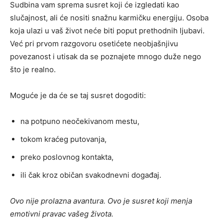
Sudbina vam sprema susret koji će izgledati kao
slučajnost, ali će nositi snažnu karmičku energiju. Osoba
koja ulazi u vaš život neće biti poput prethodnih ljubavi.
Već pri prvom razgovoru osetićete neobjašnjivu
povezanost i utisak da se poznajete mnogo duže nego
što je realno.
Moguće je da će se taj susret dogoditi:
na potpuno neočekivanom mestu,
tokom kraćeg putovanja,
preko poslovnog kontakta,
ili čak kroz običan svakodnevni događaj.
Ovo nije prolazna avantura. Ovo je susret koji menja
emotivni pravac vašeg života.