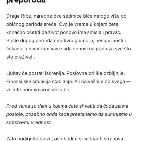
Drage Ribe, naredne dve sedmice biće mnogo više od
običnog perioda sreće. Ovo je vreme u kojem ćete
konačno osetiti da život ponovo ima smisla i pravac.
Posle dugog perioda emotivnog umora, nesigurnosti i
čekanja, univerzum vam sada donosi nagradu za sve što
ste preživeli.
Ljubav će postati iskrenija. Poslovne prilike ozbiljnije.
Finansijska situacija stabilnija. Ali najvažnije od svega —
vi ćete ponovo pronaći sebe.
Pred vama su dani u kojima ćete shvatiti da čuda zaista
postoje, posebno onda kada prestanemo da sumnjamo u
sopstvenu vrednost.
Zato podignite glavu, oslobodite srce starih strahova i