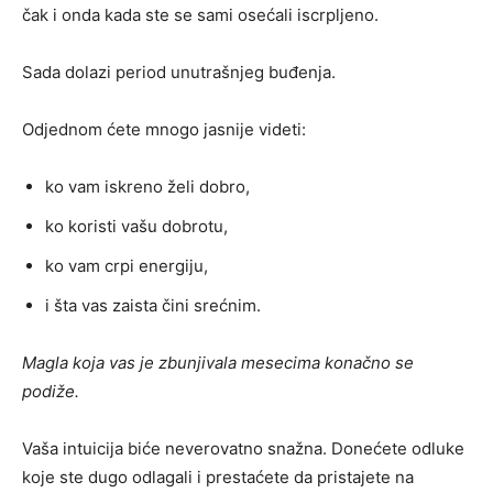
čak i onda kada ste se sami osećali iscrpljeno.
Sada dolazi period unutrašnjeg buđenja.
Odjednom ćete mnogo jasnije videti:
ko vam iskreno želi dobro,
ko koristi vašu dobrotu,
ko vam crpi energiju,
i šta vas zaista čini srećnim.
Magla koja vas je zbunjivala mesecima konačno se
podiže.
Vaša intuicija biće neverovatno snažna. Donećete odluke
koje ste dugo odlagali i prestaćete da pristajete na