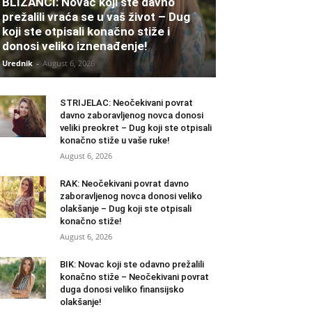
BLIZANCI: Novac koji ste davno
prežalili vraća se u vaš život – Dug
koji ste otpisali konačno stiže i
donosi veliko iznenađenje!
Urednik
-
August 6, 2026
STRIJELAC: Neočekivani povrat
davno zaboravljenog novca donosi
veliki preokret – Dug koji ste otpisali
konačno stiže u vaše ruke!
August 6, 2026
RAK: Neočekivani povrat davno
zaboravljenog novca donosi veliko
olakšanje – Dug koji ste otpisali
konačno stiže!
August 6, 2026
BIK: Novac koji ste odavno prežalili
konačno stiže – Neočekivani povrat
duga donosi veliko finansijsko
olakšanje!