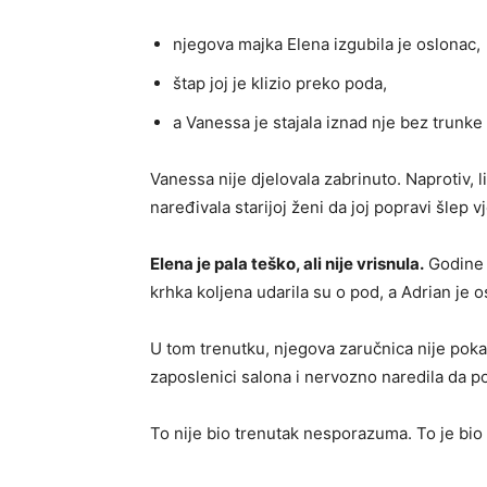
njegova majka Elena izgubila je oslonac,
štap joj je klizio preko poda,
a Vanessa je stajala iznad nje bez trunke 
Vanessa nije djelovala zabrinuto. Naprotiv, l
naređivala starijoj ženi da joj popravi šlep v
Elena je pala teško, ali nije vrisnula.
Godine b
krhka koljena udarila su o pod, a Adrian je 
U tom trenutku, njegova zaručnica nije poka
zaposlenici salona i nervozno naredila da po
To nije bio trenutak nesporazuma. To je bio 