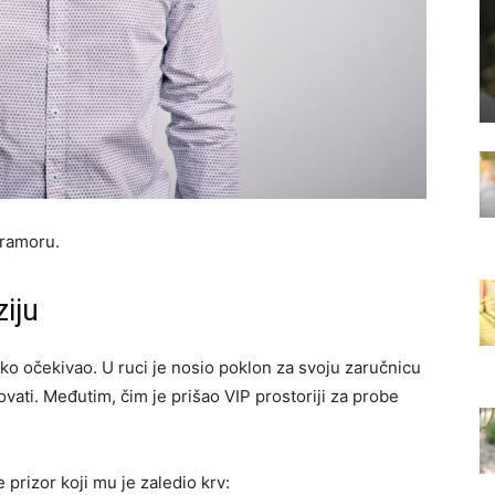
mramoru.
ziju
iko očekivao. U ruci je nosio poklon za svoju zaručnicu
ovati. Međutim, čim je prišao VIP prostoriji za probe
 prizor koji mu je zaledio krv: