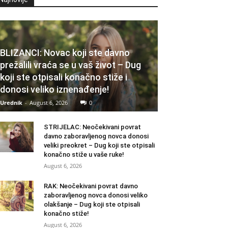
BLIZANCI: Novac koji ste davno
prežalili vraća se u vaš život – Dug
koji ste otpisali konačno stiže i
donosi veliko iznenađenje!
Urednik
-
August 6, 2026
0
STRIJELAC: Neočekivani povrat
davno zaboravljenog novca donosi
veliki preokret – Dug koji ste otpisali
konačno stiže u vaše ruke!
August 6, 2026
RAK: Neočekivani povrat davno
zaboravljenog novca donosi veliko
olakšanje – Dug koji ste otpisali
konačno stiže!
August 6, 2026