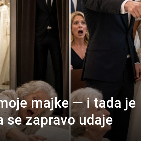
 moje majke — i tada je
a se zapravo udaje