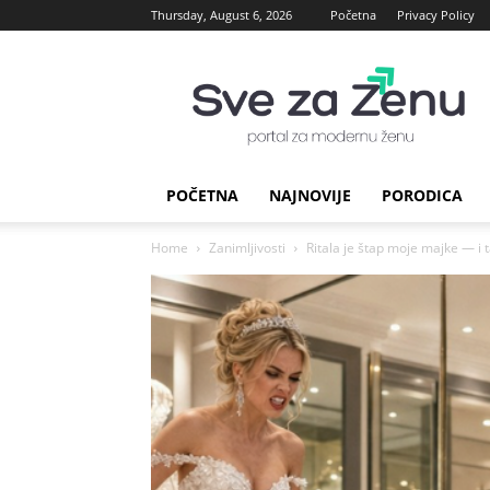
Thursday, August 6, 2026
Početna
Privacy Policy
sve
za
Zenu
POČETNA
NAJNOVIJE
PORODICA
Home
Zanimljivosti
Ritala je štap moje majke — i ta