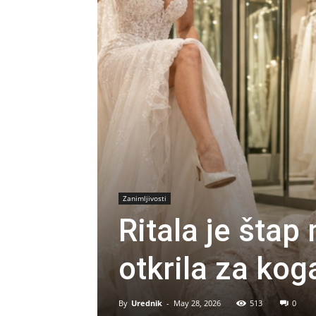
Zanimljivosti
Ritala je štap
otkrila za kog
By
Urednik
-
May 28, 2026
513
0