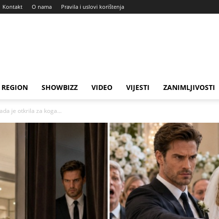
Kontakt
O nama
Pravila i uslovi korištenja
REGION
SHOWBIZZ
VIDEO
VIJESTI
ZANIMLJIVOSTI
da je otkrila za koga...