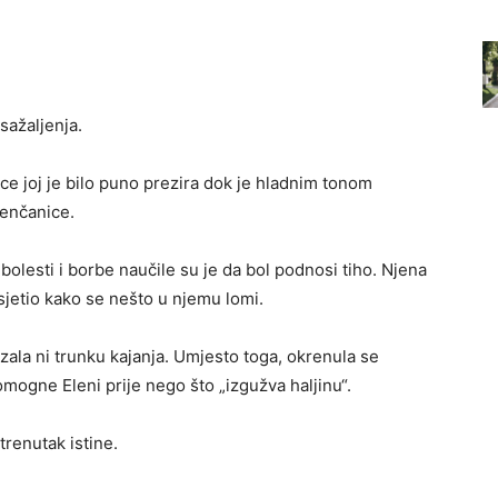
sažaljenja.
ice joj je bilo puno prezira dok je hladnim tonom
jenčanice.
olesti i borbe naučile su je da bol podnosi tiho. Njena
osjetio kako se nešto u njemu lomi.
zala ni trunku kajanja. Umjesto toga, okrenula se
mogne Eleni prije nego što „izgužva haljinu“.
trenutak istine.