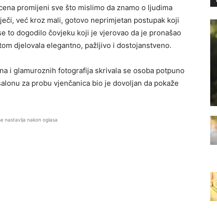
scena promijeni sve što mislimo da znamo o ljudima
iječi, već kroz mali, gotovo neprimjetan postupak koji
 to dogodilo čovjeku koji je vjerovao da je pronašao
tom djelovala elegantno, pažljivo i dostojanstveno.
ina i glamuroznih fotografija skrivala se osoba potpuno
salonu za probu vjenčanica bio je dovoljan da pokaže
se nastavlja nakon oglasa