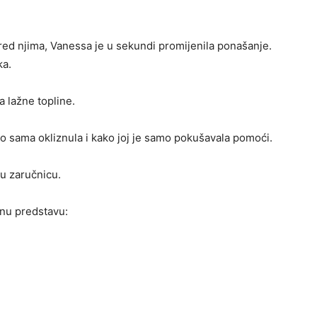
pred njima, Vanessa je u sekundi promijenila ponašanje.
ka.
a lažne topline.
o sama okliznula i kako joj je samo pokušavala pomoći.
ju zaručnicu.
enu predstavu: