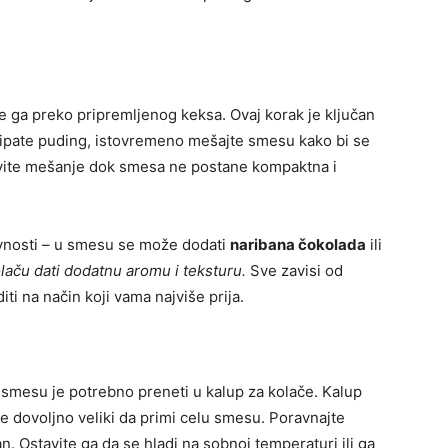
jte ga preko pripremljenog keksa. Ovaj korak je ključan
 sipate puding, istovremeno mešajte smesu kako bi se
avite mešanje dok smesa ne postane kompaktna i
vnosti – u smesu se može dodati
naribana čokolada
ili
laču dati dodatnu aromu i teksturu.
Sve zavisi od
ti na način koji vama najviše prija.
 smesu je potrebno preneti u kalup za kolače. Kalup
ude dovoljno veliki da primi celu smesu. Poravnajte
. Ostavite ga da se hladi na sobnoj temperaturi ili ga