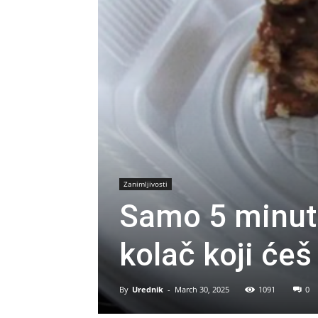
Zanimljivosti
Samo 5 minuta
kolač koji ćeš
By
Urednik
-
March 30, 2025
1091
0