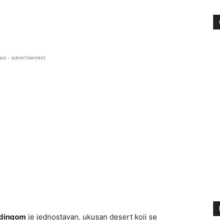
asi - advertisement
pudingom
je jednostavan, ukusan desert koji se