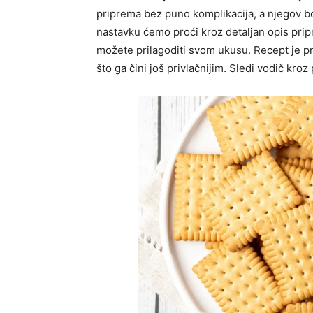
priprema bez puno komplikacija, a njegov bo
nastavku ćemo proći kroz detaljan opis prip
možete prilagoditi svom ukusu. Recept je pr
što ga čini još privlačnijim. Sledi vodič kr