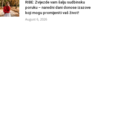
RIBE: Zvijezde vam šalju sudbinsku
poruku – naredni dani donose izazove
koji mogu promijeniti vaš život!
August 6, 2026