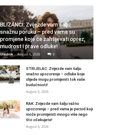
BLIZANCI: Zvijezde vam šalju
snažnu poruku – pred vama su
promjene koje će zahtijevati oprez,
mudrost i prave odluke!
Urednik
-
August 6, 2026
0
STRIJELAC: Zvijezde vam šalju
snažno upozorenje – odluke koje
slijede mogu promijeniti tok vaše
budućnosti!
August 6, 2026
RAK: Zvijezde vam šalju važno
upozorenje – pred vama je period koji
može promijeniti mnogo više nego
što očekujete!
August 6, 2026