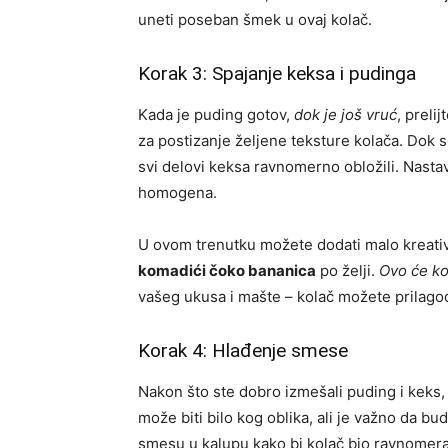
uneti poseban šmek u ovaj kolač.
Korak 3: Spajanje keksa i pudinga
Kada je puding gotov,
dok je još vruć
, preli
za postizanje željene teksture kolača. Dok
svi delovi keksa ravnomerno obložili. Nast
homogena.
U ovom trenutku možete dodati malo kreati
komadići čoko bananica
po želji.
Ovo će ko
vašeg ukusa i mašte – kolač možete prilagodi
Korak 4: Hlađenje smese
Nakon što ste dobro izmešali puding i keks,
može biti bilo kog oblika, ali je važno da b
smesu u kalupu kako bi kolač bio ravnomeran