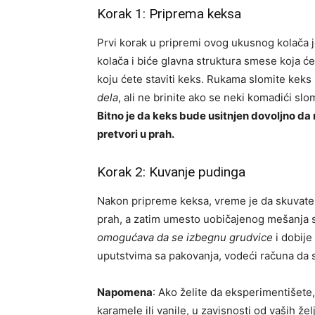
Korak 1: Priprema keksa
Prvi korak u pripremi ovog ukusnog kolača j
kolača i biće glavna struktura smese koja ć
koju ćete staviti keks. Rukama slomite kek
dela
, ali ne brinite ako se neki komadići slo
Bitno je da keks bude usitnjen dovoljno da 
pretvori u prah.
Korak 2: Kuvanje pudinga
Nakon pripreme keksa, vreme je da skuvat
prah, a zatim umesto uobičajenog mešanja 
omogućava da se izbegnu grudvice
i dobije
uputstvima sa pakovanja, vodeći računa da 
Napomena
: Ako želite da eksperimentišete,
karamele ili vanile, u zavisnosti od vaših že