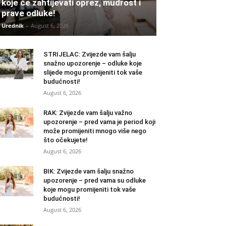
koje će zahtijevati oprez, mudrost i
prave odluke!
Urednik
-
August 6, 2026
STRIJELAC: Zvijezde vam šalju
snažno upozorenje – odluke koje
slijede mogu promijeniti tok vaše
budućnosti!
August 6, 2026
RAK: Zvijezde vam šalju važno
upozorenje – pred vama je period koji
može promijeniti mnogo više nego
što očekujete!
August 6, 2026
BIK: Zvijezde vam šalju snažno
upozorenje – pred vama su odluke
koje mogu promijeniti tok vaše
budućnosti!
August 6, 2026