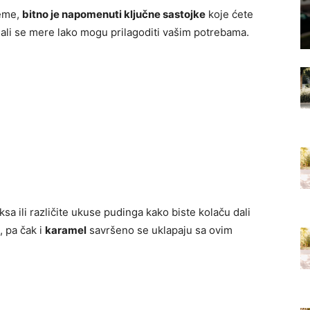
reme,
bitno je napomenuti ključne sastojke
koje ćete
p, ali se mere lako mogu prilagoditi vašim potrebama.
ksa ili različite ukuse pudinga kako biste kolaču dali
 pa čak i
karamel
savršeno se uklapaju sa ovim