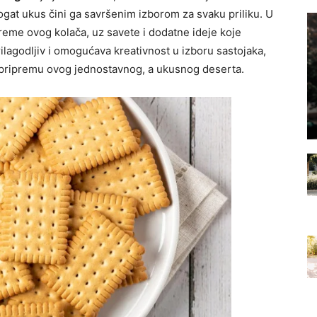
gat ukus čini ga savršenim izborom za svaku priliku. U
reme ovog kolača, uz savete i dodatne ideje koje
ilagodljiv i omogućava kreativnost u izboru sastojaka,
oz pripremu ovog jednostavnog, a ukusnog deserta.