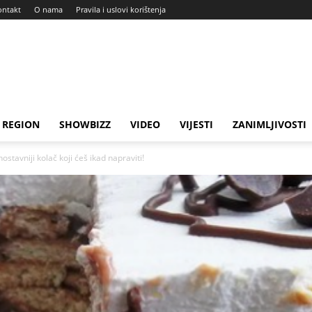
ontakt
O nama
Pravila i uslovi korištenja
REGION
SHOWBIZZ
VIDEO
VIJESTI
ZANIMLJIVOSTI
stavniji kolač koji ćeš ikad napraviti!