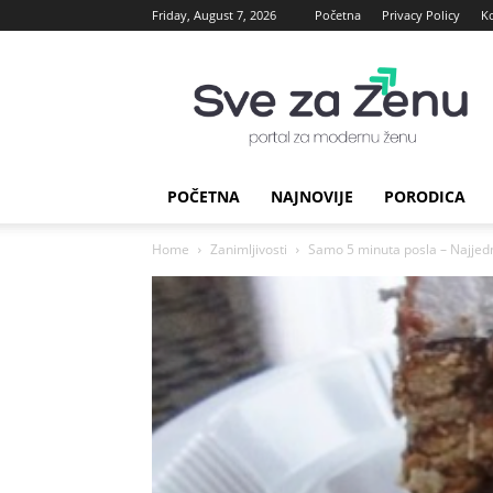
Friday, August 7, 2026
Početna
Privacy Policy
K
sve
za
Zenu
POČETNA
NAJNOVIJE
PORODICA
Home
Zanimljivosti
Samo 5 minuta posla – Najjedno