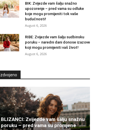
BIK: Zvijezde vam šalju snažno
upozorenje – pred vama su odluke
koje mogu promijeniti tok vaše
budućnosti!
August 6, 2026
RIBE: Zvijezde vam šalju sudbinsku
poruku – naredni dani donose izazove
koji mogu promijeniti vaš život!
August 6, 2026
Izdvojeno
BLIZANCI: Zvijezde vam šalju snažnu
poruku – pred vama su promjene