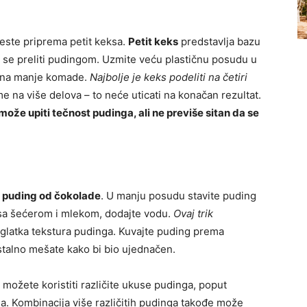
este priprema petit keksa.
Petit keks
predstavlja bazu
e se preliti pudingom. Uzmite veću plastičnu posudu u
s na manje komade.
Najbolje je keks podeliti na četiri
me na više delova – to neće uticati na konačan rezultat.
može upiti tečnost pudinga, ali ne previše sitan da se
e
puding od čokolade
. U manju posudu stavite puding
sa šećerom i mlekom, dodajte vodu.
Ovaj trik
 glatka tekstura pudinga. Kuvajte puding prema
stalno mešate kako bi bio ujednačen.
 možete koristiti različite ukuse pudinga, poput
lja. Kombinacija više različitih pudinga takođe može