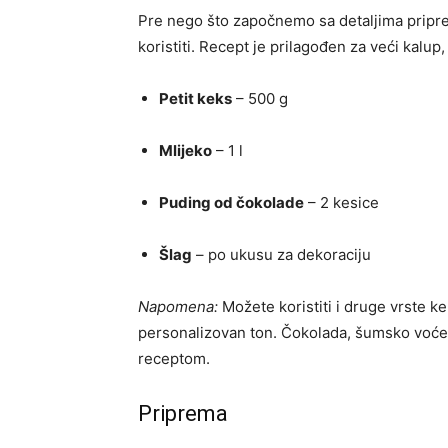
Pre nego što započnemo sa detaljima prip
koristiti. Recept je prilagođen za veći kalu
Petit keks
– 500 g
Mlijeko
– 1 l
Puding od čokolade
– 2 kesice
Šlag
– po ukusu za dekoraciju
Napomena:
Možete koristiti i druge vrste ke
personalizovan ton. Čokolada, šumsko voće,
receptom.
Priprema