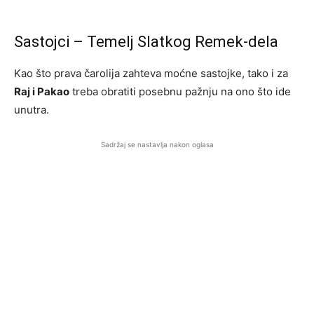
Sastojci – Temelj Slatkog Remek-dela
Kao što prava čarolija zahteva moćne sastojke, tako i za
Raj i Pakao
treba obratiti posebnu pažnju na ono što ide
unutra.
Sadržaj se nastavlja nakon oglasa