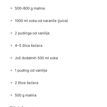
500–800 g malina
1000 ml soka od naranče (
juica
)
2 pudinga od vanilije
4–5 žlica šećera
Još dodatnih 500 ml soka
1 puding od vanilije
2 žlice šećera
500 g malina