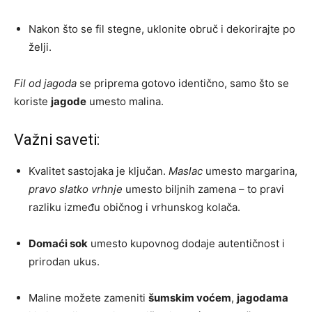
Nakon što se fil stegne, uklonite obruč i dekorirajte po
želji.
Fil od jagoda
se priprema gotovo identično, samo što se
koriste
jagode
umesto malina.
Važni saveti:
Kvalitet sastojaka je ključan.
Maslac
umesto margarina,
pravo slatko vrhnje
umesto biljnih zamena – to pravi
razliku između običnog i vrhunskog kolača.
Domaći sok
umesto kupovnog dodaje autentičnost i
prirodan ukus.
Maline možete zameniti
šumskim voćem
,
jagodama