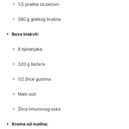
1/2 praška za pecivo
280 g glatkog brašna
Beze biskvit:
8 bjelanjaka
320 g šećera
1/2 žlice gustina
Malo soli
Žlica limunovog soka
Krema od malina: