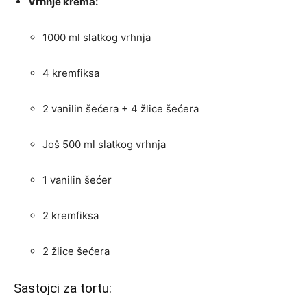
Vrhnje krema:
1000 ml slatkog vrhnja
4 kremfiksa
2 vanilin šećera + 4 žlice šećera
Još 500 ml slatkog vrhnja
1 vanilin šećer
2 kremfiksa
2 žlice šećera
Sastojci za tortu: