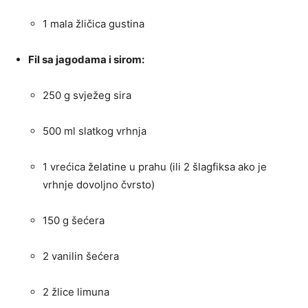
1 mala žličica gustina
Fil sa jagodama i sirom:
250 g svježeg sira
500 ml slatkog vrhnja
1 vrećica želatine u prahu (ili 2 šlagfiksa ako je
vrhnje dovoljno čvrsto)
150 g šećera
2 vanilin šećera
2 žlice limuna