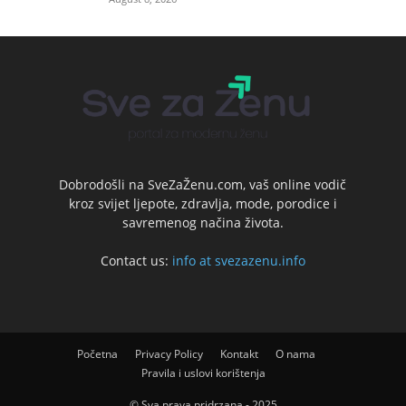
Dobrodošli na SveZaŽenu.com, vaš online vodič
kroz svijet ljepote, zdravlja, mode, porodice i
savremenog načina života.
Contact us:
info at svezazenu.info
Početna
Privacy Policy
Kontakt
O nama
Pravila i uslovi korištenja
© Sva prava pridrzana - 2025