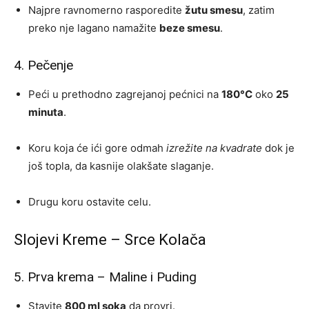
Najpre ravnomerno rasporedite
žutu smesu
, zatim
preko nje lagano namažite
beze smesu
.
4. Pečenje
Peći u prethodno zagrejanoj pećnici na
180°C
oko
25
minuta
.
Koru koja će ići gore odmah
izrežite na kvadrate
dok je
još topla, da kasnije olakšate slaganje.
Drugu koru ostavite celu.
Slojevi Kreme – Srce Kolača
5. Prva krema – Maline i Puding
Stavite
800 ml soka
da provri.