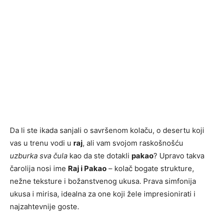
Da li ste ikada sanjali o savršenom kolaču, o desertu koji
vas u trenu vodi u
raj
, ali vam svojom raskošnošću
uzburka sva čula
kao da ste dotakli
pakao
? Upravo takva
čarolija nosi ime
Raj i Pakao
– kolač bogate strukture,
nežne teksture i božanstvenog ukusa. Prava simfonija
ukusa i mirisa, idealna za one koji žele impresionirati i
najzahtevnije goste.