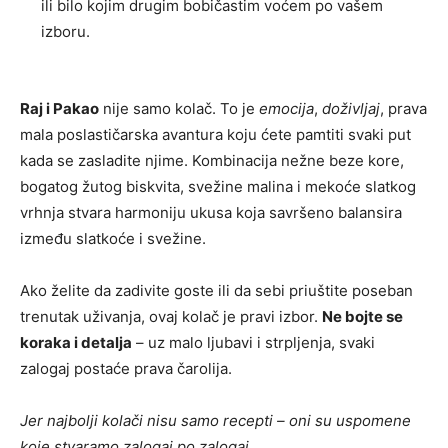
ili bilo kojim drugim bobičastim voćem po vašem
izboru.
Raj i Pakao
nije samo kolač. To je
emocija
,
doživljaj
, prava
mala poslastičarska avantura koju ćete pamtiti svaki put
kada se zasladite njime. Kombinacija nežne beze kore,
bogatog žutog biskvita, svežine malina i mekoće slatkog
vrhnja stvara harmoniju ukusa koja savršeno balansira
između slatkoće i svežine.
Ako želite da zadivite goste ili da sebi priuštite poseban
trenutak uživanja, ovaj kolač je pravi izbor.
Ne bojte se
koraka i detalja
– uz malo ljubavi i strpljenja, svaki
zalogaj postaće prava čarolija.
Jer najbolji kolači nisu samo recepti – oni su uspomene
koje stvaramo zalogaj po zalogaj.