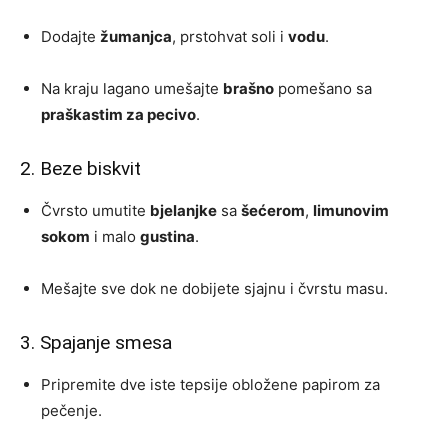
Dodajte
žumanjca
, prstohvat soli i
vodu
.
Na kraju lagano umešajte
brašno
pomešano sa
praškastim za pecivo
.
2. Beze biskvit
Čvrsto umutite
bjelanjke
sa
šećerom
,
limunovim
sokom
i malo
gustina
.
Mešajte sve dok ne dobijete sjajnu i čvrstu masu.
3. Spajanje smesa
Pripremite dve iste tepsije obložene papirom za
pečenje.