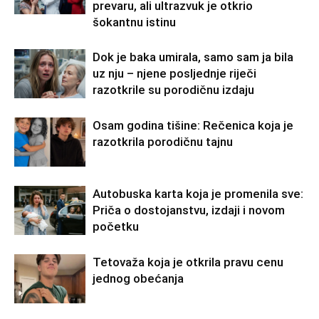
prevaru, ali ultrazvuk je otkrio
šokantnu istinu
Dok je baka umirala, samo sam ja bila
uz nju – njene posljednje riječi
razotkrile su porodičnu izdaju
Osam godina tišine: Rečenica koja je
razotkrila porodičnu tajnu
Autobuska karta koja je promenila sve:
Priča o dostojanstvu, izdaji i novom
početku
Tetovaža koja je otkrila pravu cenu
jednog obećanja