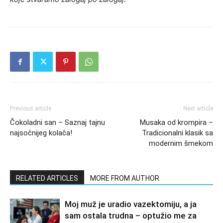
Previous article
Next article
Čokoladni san – Saznaj tajnu
Musaka od krompira –
najsočnijeg kolača!
Tradicionalni klasik sa
modernim šmekom
RELATED ARTICLES
MORE FROM AUTHOR
Moj muž je uradio vazektomiju, a ja
sam ostala trudna – optužio me za