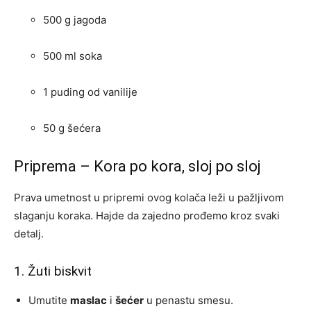
500 g jagoda
500 ml soka
1 puding od vanilije
50 g šećera
Priprema – Kora po kora, sloj po sloj
Prava umetnost u pripremi ovog kolača leži u pažljivom
slaganju koraka. Hajde da zajedno prođemo kroz svaki
detalj.
1. Žuti biskvit
Umutite
maslac
i
šećer
u penastu smesu.