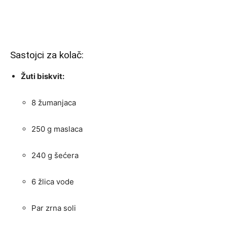
Sastojci za kolač:
Žuti biskvit:
8 žumanjaca
250 g maslaca
240 g šećera
6 žlica vode
Par zrna soli