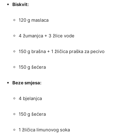
Biskvit:
120 g maslaca
4 žumanjca + 3 žlice vode
150 g brašna + 1 žličica praška za pecivo
150 g šećera
Beze smjesa:
4 bjelanjca
150 g šećera
1 žličica limunovog soka