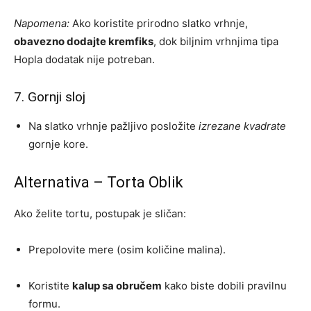
Napomena:
Ako koristite prirodno slatko vrhnje,
obavezno dodajte kremfiks
, dok biljnim vrhnjima tipa
Hopla dodatak nije potreban.
7. Gornji sloj
Na slatko vrhnje pažljivo posložite
izrezane kvadrate
gornje kore.
Alternativa – Torta Oblik
Ako želite tortu, postupak je sličan:
Prepolovite mere (osim količine malina).
Koristite
kalup sa obručem
kako biste dobili pravilnu
formu.