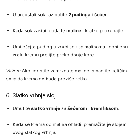
U preostali sok razmutite
2 pudinga
i
šećer
.
Kada sok zakipi, dodajte
maline
i kratko prokuhajte.
Umiješajte puding u vrući sok sa malinama i dobijenu
vrelu kremu prelijte preko donje kore.
Važno:
Ako koristite zamrznute maline, smanjite količinu
soka da krema ne bude previše retka.
6. Slatko vrhnje sloj
Umutite
slatko vrhnje
sa
šećerom
i
kremfiksom
.
Kada se krema od malina ohladi, premažite je slojem
ovog slatkog vrhnja.