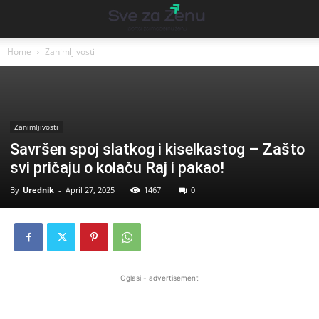
Home
Zanimljivosti
Zanimljivosti
Savršen spoj slatkog i kiselkastog – Zašto
svi pričaju o kolaču Raj i pakao!
By
Urednik
-
April 27, 2025
1467
0
Oglasi - advertisement