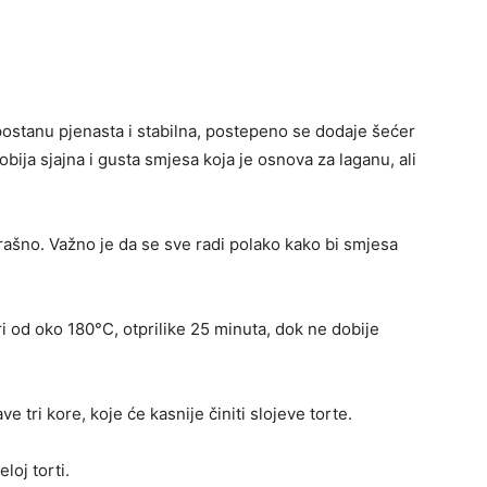
postanu pjenasta i stabilna, postepeno se dodaje šećer
ija sjajna i gusta smjesa koja je osnova za laganu, ali
rašno. Važno je da se sve radi polako kako bi smjesa
i od oko 180°C, otprilike 25 minuta, dok ne dobije
ve tri kore, koje će kasnije činiti slojeve torte.
loj torti.