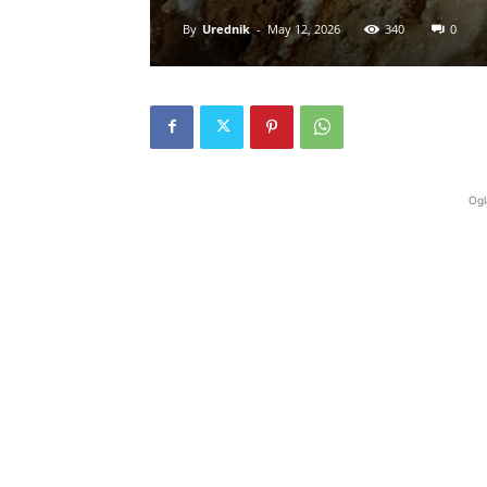
By
Urednik
-
May 12, 2026
340
0
Ogl