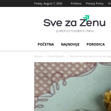
Friday, August 7, 2026
Početna
Privacy Policy
K
sve
za
Zenu
POČETNA
NAJNOVIJE
PORODICA
Home
Zanimljivosti
Savršena domaća torta sa bo