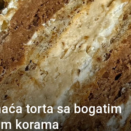
aća torta sa bogatim
nim korama