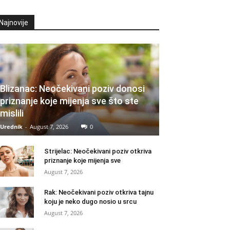
Najnovije
Blizanac: Neočekivani poziv donosi
priznanje koje mijenja sve što ste
mislili
Urednik
-
August 7, 2026
0
Strijelac: Neočekivani poziv otkriva
priznanje koje mijenja sve
August 7, 2026
Rak: Neočekivani poziv otkriva tajnu
koju je neko dugo nosio u srcu
August 7, 2026