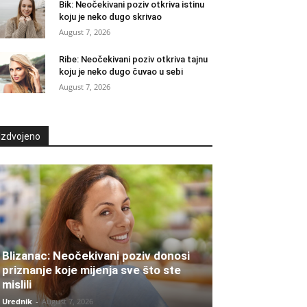
Bik: Neočekivani poziv otkriva istinu
koju je neko dugo skrivao
August 7, 2026
Ribe: Neočekivani poziv otkriva tajnu
koju je neko dugo čuvao u sebi
August 7, 2026
Izdvojeno
Blizanac: Neočekivani poziv donosi
priznanje koje mijenja sve što ste
mislili
Urednik
-
August 7, 2026