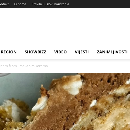
ontakt
O nama
Pravila i uslovi korištenja
REGION
SHOWBIZZ
VIDEO
VIJESTI
ZANIMLJIVOSTI
gatim filom i mekanim korama