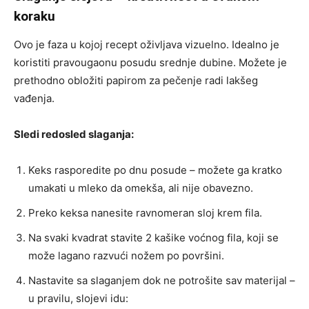
koraku
Ovo je faza u kojoj recept oživljava vizuelno. Idealno je
koristiti pravougaonu posudu srednje dubine. Možete je
prethodno obložiti papirom za pečenje radi lakšeg
vađenja.
Sledi redosled slaganja:
Keks rasporedite po dnu posude – možete ga kratko
umakati u mleko da omekša, ali nije obavezno.
Preko keksa nanesite ravnomeran sloj krem fila.
Na svaki kvadrat stavite 2 kašike voćnog fila, koji se
može lagano razvući nožem po površini.
Nastavite sa slaganjem dok ne potrošite sav materijal –
u pravilu, slojevi idu: