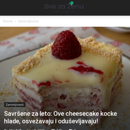
Home
Zanimljivosti
Zanimljivosti
Savršene za leto: Ove cheesecake kocke
hlade, osvežavaju i oduševljavaju!