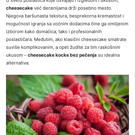
U svetu poslastica koje osvajaju i izgledom i ukusom,
cheesecake
već decenijama drži posebno mesto.
Njegova baršunasta tekstura, besprekorna kremastost i
mogućnost igranja sa voćnim dodacima čine ga omiljenim
izborom kako domaćica, tako i profesionalnih
poslastičara. Međutim, ako klasični cheesecake smatrate
suviše komplikovanim, a opet žudite za tim raskošnim
ukusom –
cheesecake kocke bez pečenja
su idealna
alternativa.