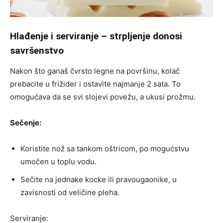
Hlađenje i serviranje – strpljenje donosi
savršenstvo
Nakon što ganaš čvrsto legne na površinu, kolač
prebacite u frižider i ostavite najmanje 2 sata. To
omogućava da se svi slojevi povežu, a ukusi prožmu.
Sečenje:
Koristite nož sa tankom oštricom, po mogućstvu
umočen u toplu vodu.
Sečite na jednake kocke ili pravougaonike, u
zavisnosti od veličine pleha.
Serviranje: