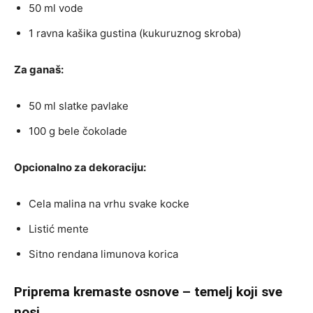
50 ml vode
1 ravna kašika gustina (kukuruznog skroba)
Za ganaš:
50 ml slatke pavlake
100 g bele čokolade
Opcionalno za dekoraciju:
Cela malina na vrhu svake kocke
Listić mente
Sitno rendana limunova korica
Priprema kremaste osnove – temelj koji sve
nosi