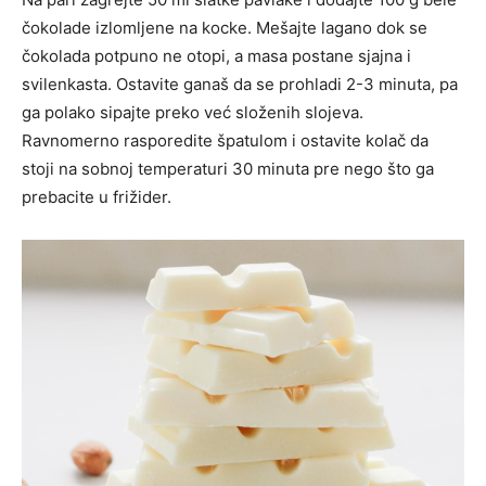
čokolade izlomljene na kocke. Mešajte lagano dok se
čokolada potpuno ne otopi, a masa postane sjajna i
svilenkasta. Ostavite ganaš da se prohladi 2-3 minuta, pa
ga polako sipajte preko već složenih slojeva.
Ravnomerno rasporedite špatulom i ostavite kolač da
stoji na sobnoj temperaturi 30 minuta pre nego što ga
prebacite u frižider.