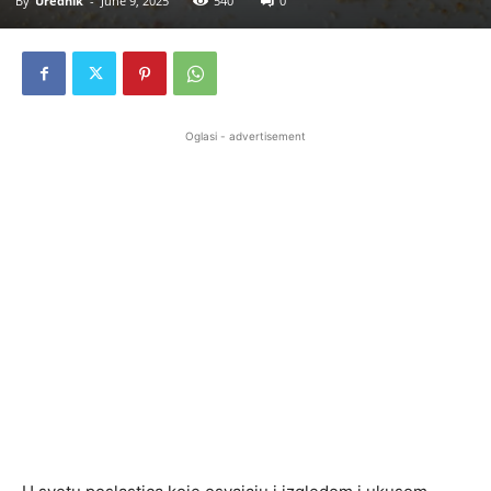
By
Urednik
-
June 9, 2025
540
0
Oglasi - advertisement