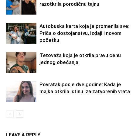
razotkrila porodičnu tajnu
Autobuska karta koja je promenila sve:
Priča o dostojanstvu, izdaji i novom
početku
Tetovaža koja je otkrila pravu cenu
jednog obećanja
Povratak posle dve godine: Kada je
majka otkrila istinu iza zatvorenih vrata
LEAVE A REPLY