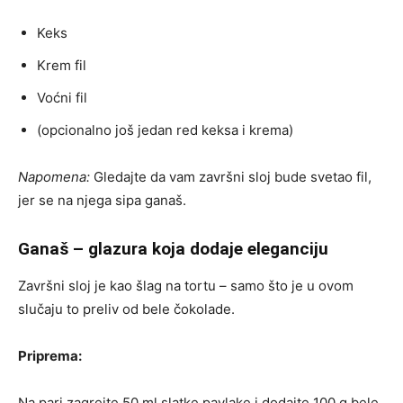
Keks
Krem fil
Voćni fil
(opcionalno još jedan red keksa i krema)
Napomena:
Gledajte da vam završni sloj bude svetao fil,
jer se na njega sipa ganaš.
Ganaš – glazura koja dodaje eleganciju
Završni sloj je kao šlag na tortu – samo što je u ovom
slučaju to preliv od bele čokolade.
Priprema:
Na pari zagrejte 50 ml slatke pavlake i dodajte 100 g bele