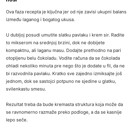
Ova faza recepta je ključna jer od nje zavisi ukupni balans
između laganog i bogatog ukusa.
U dubljoj posudi umutite slatku pavlaku i krem sir. Radite
to mikserom na srednjoj brzini, dok ne dobijete
kompaktnu, ali laganu masu. Dodajte prethodno na pari
otopljenu belu čokoladu. Vodite računa da se čokolada
ohladi nekoliko minuta pre nego što je dodate u fil, da ne
bi razvodnila pavlaku. Kratko sve zajedno izmiksajte još
jednom, dok se sastojci potpuno ne sjedine u glatku,
svilenkastu smesu.
Rezultat treba da bude kremasta struktura koja može da
se ravnomerno razmaže preko podloge, a da se kasnije
lepo seče.