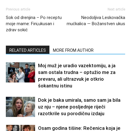
Previous article
Next article
Sok od drenjina – Po receptu
Neodoljiva Leskovačka
moje mame: Fini,ukusan i
mućkalica — Božanstven ukus
zdrav sokić
RELATED ARTICLES
MORE FROM AUTHOR
Moj muž je uradio vazektomiju, a ja
sam ostala trudna – optužio me za
prevaru, ali ultrazvuk je otkrio
šokantnu istinu
Dok je baka umirala, samo sam ja bila
uz nju – njene posljednje riječi
razotkrile su porodičnu izdaju
Osam godina tišine: Rečenica koja je