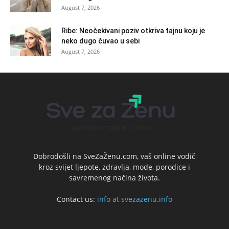
August 7, 2026
Ribe: Neočekivani poziv otkriva tajnu koju je
neko dugo čuvao u sebi
August 7, 2026
Dobrodošli na SveZaŽenu.com, vaš online vodič
kroz svijet ljepote, zdravlja, mode, porodice i
savremenog načina života.
Contact us:
info at svezazenu.info