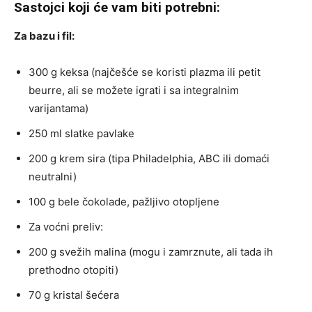
Sastojci koji će vam biti potrebni:
Za bazu i fil:
300 g keksa (najčešće se koristi plazma ili petit
beurre, ali se možete igrati i sa integralnim
varijantama)
250 ml slatke pavlake
200 g krem sira (tipa Philadelphia, ABC ili domaći
neutralni)
100 g bele čokolade, pažljivo otopljene
Za voćni preliv:
200 g svežih malina (mogu i zamrznute, ali tada ih
prethodno otopiti)
70 g kristal šećera