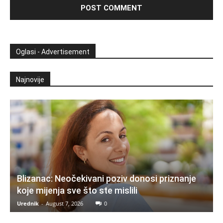
Oglasi - Advertisement
Najnovije
Blizanac: Neočekivani poziv donosi priznanje
koje mijenja sve što ste mislili
Urednik
-
August 7, 2026
0