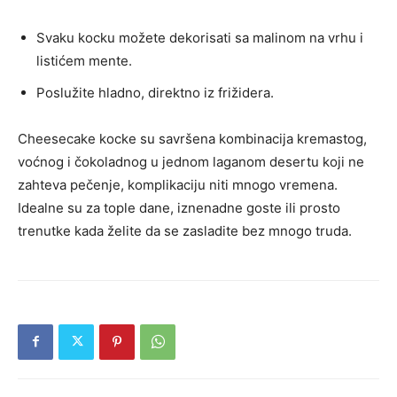
Svaku kocku možete dekorisati sa malinom na vrhu i
listićem mente.
Poslužite hladno, direktno iz frižidera.
Cheesecake kocke su savršena kombinacija kremastog,
voćnog i čokoladnog u jednom laganom desertu koji ne
zahteva pečenje, komplikaciju niti mnogo vremena.
Idealne su za tople dane, iznenadne goste ili prosto
trenutke kada želite da se zasladite bez mnogo truda.