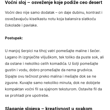
Voćni sloj – osveženje koje podiže ceo desert
Voćni deo nije samo dodatak – on daje dubinu, kontrast i
osvežavajuću kiselkastu notu koja balansira slatkoću
čokolade i pavlake.
Postupak:
U manjoj šerpici na tihoj vatri pomešajte maline i šećer.
Lagano ih izgnječite viljuškom, tek toliko da puste sok, ali
da ostane i nekoliko celih komadića. U šolji pomešajte
gustin i vodu, dobro promešajte da nema grudvica.
Sipajte ovu tečnost preko malina i mešajte dok se ne
zgusne. Kuvajte samo nekoliko minuta, dok ne dobijete
kompaktan voćni fil sa sjajnom teksturom. Ostavite fil da
se prohladi pre upotrebe.
Slaganje slojeva – kreativnost u svakom