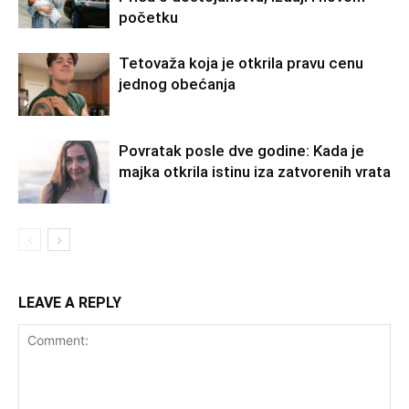
početku
Tetovaža koja je otkrila pravu cenu
jednog obećanja
Povratak posle dve godine: Kada je
majka otkrila istinu iza zatvorenih vrata
LEAVE A REPLY