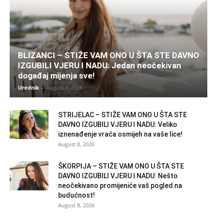
BLIZANCI – STIŽE VAM ONO U ŠTA STE DAVNO
IZGUBILI VJERU I NADU: Jedan neočekivan
događaj mijenja sve!
Urednik
-
August 8, 2026
STRIJELAC – STIŽE VAM ONO U ŠTA STE
DAVNO IZGUBILI VJERU I NADU: Veliko
iznenađenje vraća osmijeh na vaše lice!
August 8, 2026
ŠKORPIJA – STIŽE VAM ONO U ŠTA STE
DAVNO IZGUBILI VJERU I NADU: Nešto
neočekivano promijeniće vaš pogled na
budućnost!
August 8, 2026