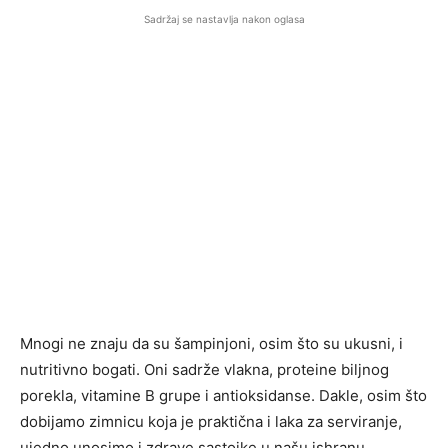
Sadržaj se nastavlja nakon oglasa
Mnogi ne znaju da su šampinjoni, osim što su ukusni, i
nutritivno bogati. Oni sadrže vlakna, proteine biljnog
porekla, vitamine B grupe i antioksidanse. Dakle, osim što
dobijamo zimnicu koja je praktična i laka za serviranje,
ujedno unosimo i zdrave sastojke u našu ishranu.