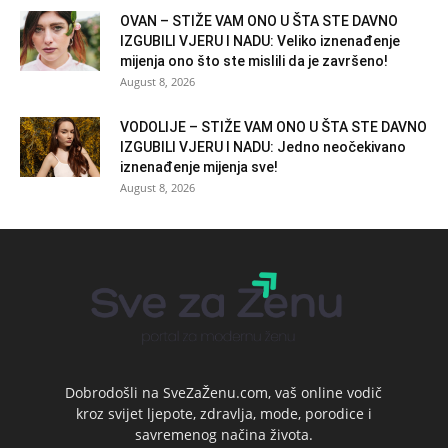
OVAN – STIŽE VAM ONO U ŠTA STE DAVNO
IZGUBILI VJERU I NADU: Veliko iznenađenje
mijenja ono što ste mislili da je završeno!
August 8, 2026
VODOLIJE – STIŽE VAM ONO U ŠTA STE DAVNO
IZGUBILI VJERU I NADU: Jedno neočekivano
iznenađenje mijenja sve!
August 8, 2026
Dobrodošli na SveZaŽenu.com, vaš online vodič
kroz svijet ljepote, zdravlja, mode, porodice i
savremenog načina života.