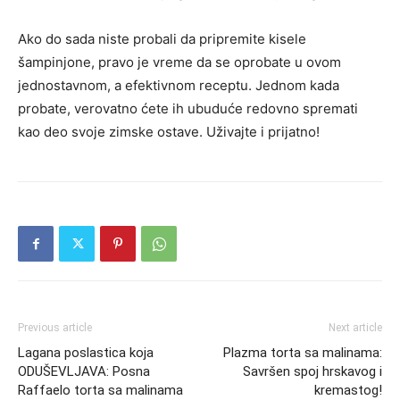
Ako do sada niste probali da pripremite kisele
šampinjone, pravo je vreme da se oprobate u ovom
jednostavnom, a efektivnom receptu. Jednom kada
probate, verovatno ćete ih ubuduće redovno spremati
kao deo svoje zimske ostave. Uživajte i prijatno!
Previous article
Next article
Lagana poslastica koja
Plazma torta sa malinama:
ODUŠEVLJAVA: Posna
Savršen spoj hrskavog i
Raffaelo torta sa malinama
kremastog!