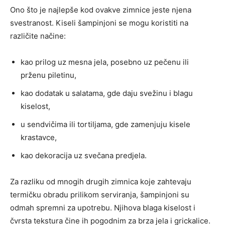
Ono što je najlepše kod ovakve zimnice jeste njena
svestranost. Kiseli šampinjoni se mogu koristiti na
različite načine:
kao prilog uz mesna jela, posebno uz pečenu ili
prženu piletinu,
kao dodatak u salatama, gde daju svežinu i blagu
kiselost,
u sendvičima ili tortiljama, gde zamenjuju kisele
krastavce,
kao dekoracija uz svečana predjela.
Za razliku od mnogih drugih zimnica koje zahtevaju
termičku obradu prilikom serviranja, šampinjoni su
odmah spremni za upotrebu. Njihova blaga kiselost i
čvrsta tekstura čine ih pogodnim za brza jela i grickalice.