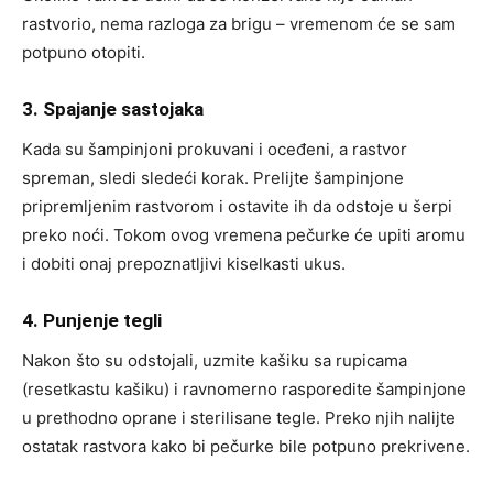
rastvorio, nema razloga za brigu – vremenom će se sam
potpuno otopiti.
3. Spajanje sastojaka
Kada su šampinjoni prokuvani i oceđeni, a rastvor
spreman, sledi sledeći korak. Prelijte šampinjone
pripremljenim rastvorom i ostavite ih da odstoje u šerpi
preko noći. Tokom ovog vremena pečurke će upiti aromu
i dobiti onaj prepoznatljivi kiselkasti ukus.
4. Punjenje tegli
Nakon što su odstojali, uzmite kašiku sa rupicama
(resetkastu kašiku) i ravnomerno rasporedite šampinjone
u prethodno oprane i sterilisane tegle. Preko njih nalijte
ostatak rastvora kako bi pečurke bile potpuno prekrivene.