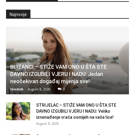
Najnovije
BLIZANCI – STIŽE VAM ONO U ŠTA STE
DAVNO IZGUBILI VJERU I NADU: Jedan
neočekivan događaj mijenja sve!
Urednik
-
August 8, 2026
0
STRIJELAC – STIŽE VAM ONO U ŠTA STE
DAVNO IZGUBILI VJERU I NADU: Veliko
iznenađenje vraća osmijeh na vaše lice!
August 8, 2026