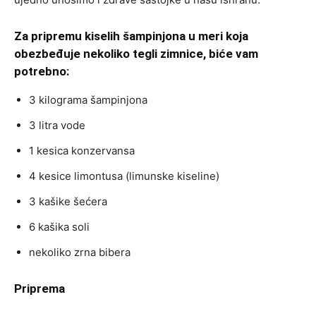
Za pripremu kiselih šampinjona u meri koja
obezbeđuje nekoliko tegli zimnice, biće vam
potrebno:
3 kilograma šampinjona
3 litra vode
1 kesica konzervansa
4 kesice limontusa (limunske kiseline)
3 kašike šećera
6 kašika soli
nekoliko zrna bibera
Priprema