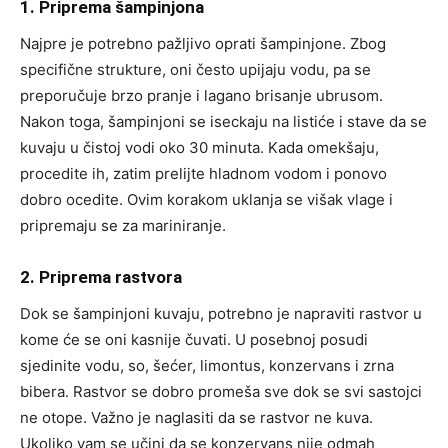
1. Priprema šampinjona
Najpre je potrebno pažljivo oprati šampinjone. Zbog
specifične strukture, oni često upijaju vodu, pa se
preporučuje brzo pranje i lagano brisanje ubrusom.
Nakon toga, šampinjoni se iseckaju na listiće i stave da se
kuvaju u čistoj vodi oko 30 minuta. Kada omekšaju,
procedite ih, zatim prelijte hladnom vodom i ponovo
dobro ocedite. Ovim korakom uklanja se višak vlage i
pripremaju se za mariniranje.
2. Priprema rastvora
Dok se šampinjoni kuvaju, potrebno je napraviti rastvor u
kome će se oni kasnije čuvati. U posebnoj posudi
sjedinite vodu, so, šećer, limontus, konzervans i zrna
bibera. Rastvor se dobro promeša sve dok se svi sastojci
ne otope. Važno je naglasiti da se rastvor ne kuva.
Ukoliko vam se učini da se konzervans nije odmah