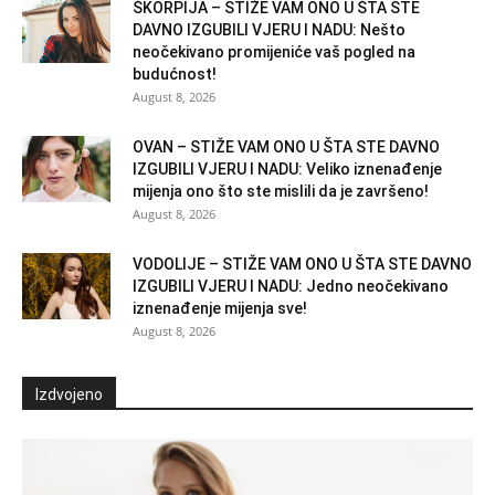
ŠKORPIJA – STIŽE VAM ONO U ŠTA STE
DAVNO IZGUBILI VJERU I NADU: Nešto
neočekivano promijeniće vaš pogled na
budućnost!
August 8, 2026
OVAN – STIŽE VAM ONO U ŠTA STE DAVNO
IZGUBILI VJERU I NADU: Veliko iznenađenje
mijenja ono što ste mislili da je završeno!
August 8, 2026
VODOLIJE – STIŽE VAM ONO U ŠTA STE DAVNO
IZGUBILI VJERU I NADU: Jedno neočekivano
iznenađenje mijenja sve!
August 8, 2026
Izdvojeno