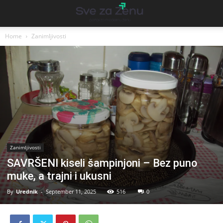
Home
Zanimljivosti
Zanimljivosti
SAVRŠENI kiseli šampinjoni – Bez puno
muke, a trajni i ukusni
By
Urednik
-
September 11, 2025
516
0