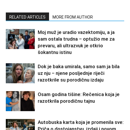
RELATED ARTICLES
MORE FROM AUTHOR
Moj muž je uradio vazektomiju, a ja
sam ostala trudna – optužio me za
prevaru, ali ultrazvuk je otkrio
šokantnu istinu
Dok je baka umirala, samo sam ja bila
uz nju – njene posljednje riječi
razotkrile su porodičnu izdaju
Osam godina tišine: Rečenica koja je
razotkrila porodičnu tajnu
Autobuska karta koja je promenila sve:
Priča o dostojanstvu, izdaji i novom