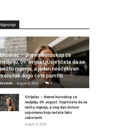
Najnovije
Blizanac – dnevni horoskop za
nedjelju, 09. avgust: Osjetićete da se
nešto mijenja, a jedan neočekivan
trenutak dugo ćete pamtiti
Urednik
-
August 9, 2026
0
Strijelac – dnevni horoskop za
nedjelju, 09. avgust: Osjetićete da se
nešto mijenja, a ovaj dan donosi
uspomenu koju nećete lako
zaboraviti
August 9, 2026