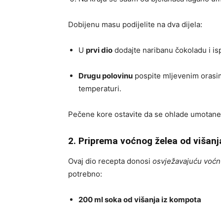
Dobijenu masu podijelite na dva dijela:
U
prvi dio
dodajte naribanu čokoladu i is
Drugu polovinu
pospite mljevenim orasim
temperaturi.
Pečene kore ostavite da se ohlade umotane 
2. Priprema voćnog želea od višanj
Ovaj dio recepta donosi
osvježavajuću voćn
potrebno:
200 ml soka od višanja iz kompota