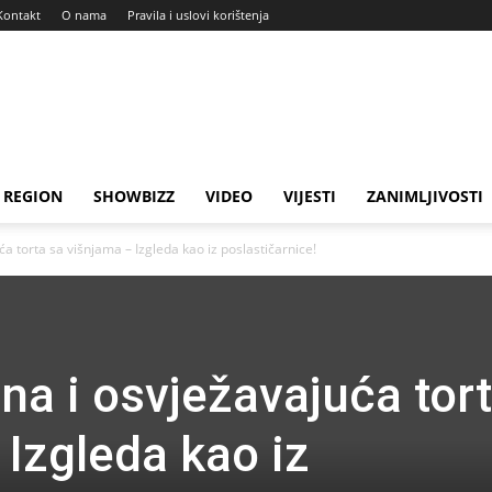
Kontakt
O nama
Pravila i uslovi korištenja
REGION
SHOWBIZZ
VIDEO
VIJESTI
ZANIMLJIVOSTI
a torta sa višnjama – Izgleda kao iz poslastičarnice!
na i osvježavajuća tor
 Izgleda kao iz