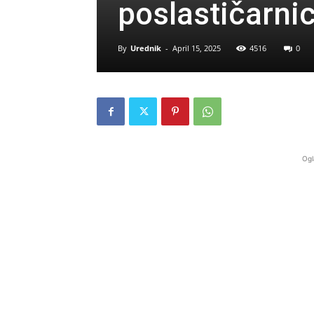
poslastičarnic
By
Urednik
-
April 15, 2025
4516
0
Ogl