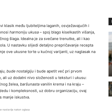
vi klasik među ljubiteljima laganih, osvježavajućih i
donosi
harmoniju ukusa
– spoj blago kiselkastih višanja,
čnog šlaga. Idealna je za svečane trenutke, ali i kao
tola. U nastavku slijedi detaljno prepričavanje recepta
enje ove ukusne torte u kućnoj varijanti, uz naglasak na
ju, bude nostalgiju
i bude apetit već pri prvom
 ali uz dodatni nivo složenosti u teksturi i ukusu:
oćnog želea,
baršunasta vanilin krema
i na kraju –
gledu i kompleksnosti, uz dobru organizaciju, ovaj
 s manje iskustva.
se nastavlja nakon oglasa