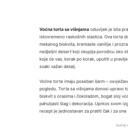
Voćna torta sa višnjama
oduvijek je bila pra
istovremeno raskošnih slastica. Ova torta 
mekanog biskvita, kremaste vanilije i prozra
nedjeljni desert koji okuplja porodicu oko s
koje će vas, korak po korak, uputiti u pravlj
svaki važan detalj.
Voćne torte imaju poseban šarm –
osvježava
pogledu. Torta sa višnjama donosi upravo to,
biskvit s orasima i čokoladom, bogat sloj v
pahuljasti šlag i dekoracija. Uprkos svom iz
recept je jednostavan za pratiti čak i za one
Sadržaj 