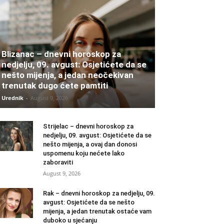
Blizanac – dnevni horoskop za
nedjelju, 09. avgust: Osjetićete da se
nešto mijenja, a jedan neočekivan
trenutak dugo ćete pamtiti
Urednik
-
August 9, 2026
Strijelac – dnevni horoskop za
nedjelju, 09. avgust: Osjetićete da se
nešto mijenja, a ovaj dan donosi
uspomenu koju nećete lako
zaboraviti
August 9, 2026
Rak – dnevni horoskop za nedjelju, 09.
avgust: Osjetićete da se nešto
mijenja, a jedan trenutak ostaće vam
duboko u sjećanju