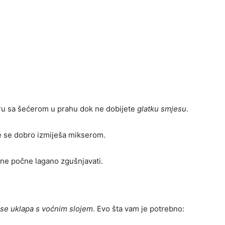
eru sa šećerom u prahu dok ne dobijete
glatku smjesu
.
ve se dobro izmiješa mikserom.
e ne počne lagano zgušnjavati.
 se uklapa s voćnim slojem
. Evo šta vam je potrebno: