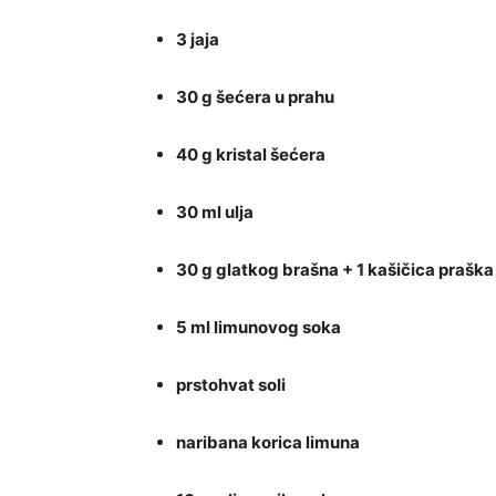
3 jaja
30 g šećera u prahu
40 g kristal šećera
30 ml ulja
30 g glatkog brašna + 1 kašičica praška
5 ml limunovog soka
prstohvat soli
naribana korica limuna