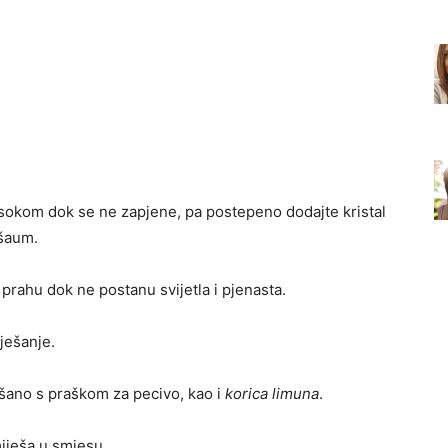
 sokom dok se ne zapjene, pa postepeno dodajte kristal
 šaum.
ahu dok ne postanu svijetla i pjenasta.
ješanje.
šano s praškom za pecivo, kao i
korica limuna
.
iješa u smjesu.