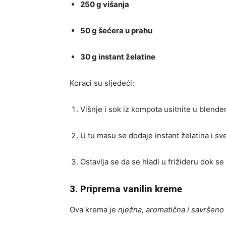
250 g višanja
50 g šećera u prahu
30 g instant želatine
Koraci su sljedeći:
Višnje i sok iz kompota usitnite u blend
U tu masu se dodaje instant želatina i s
Ostavlja se da se hladi u frižideru dok s
3. Priprema vanilin kreme
Ova krema je
nježna, aromatična i savršeno