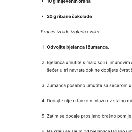
10 g mljevenih oraha
20 g ribane čokolade
Proces izrade izgleda ovako
:
Odvojite bjelanca i žumanca.
Bjelanca umutite s malo soli i limunovim
šećer u tri navrata dok ne dobijete čvrst
Žumanca posebno umutite sa šećerom u pr
Dodajte ulje u tankom mlazu uz stalno mi
Zatim se dodaje prosijano brašno pomije
Na kraju se šaum od bjelanaca lagano um