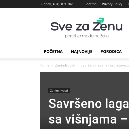
Sunday, August 9, 2026
Početna
Privacy Policy
sve
za
Zenu
POČETNA
NAJNOVIJE
PORODICA
Home
Zanimljivosti
Savršeno lagana i osvježavajuć
Zanimljivosti
Savršeno laga
sa višnjama –