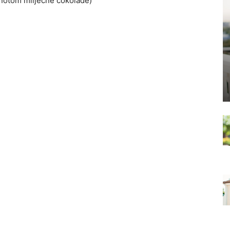
 notom mliječne čokolade)