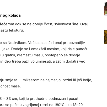
enog kolača
 šećerom dok se ne dobije čvrst, svilenkast šne. Ovaj
šastu teksturu.
 sa Neskvikom. Već tada se širi onaj prepoznatljiv
lijeka. Dodaje se i omekšali maslac, koji daje punoću
ni u glatku, kremastu masu, postepeno se dodaje
i deo treba pažljivo umiješati, a zatim dodati i već
ju smjesa — mikserom na najmanjoj brzini ili još bolje,
račnost mase.
23 x 33 cm, koji je prethodno podmazan i posut
ra se peče u zagrijanoj rerni na 180°C oko 18–20