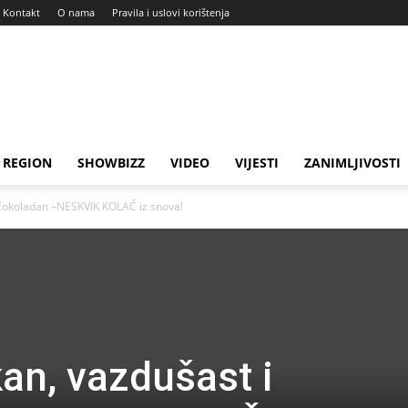
Kontakt
O nama
Pravila i uslovi korištenja
REGION
SHOWBIZZ
VIDEO
VIJESTI
ZANIMLJIVOSTI
čokoladan –NESKVIK KOLAČ iz snova!
n, vazdušast i