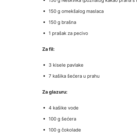
150 g Neskvika (poznatog kakao praha s
150 g omekšalog maslaca
150 g brašna
1 prašak za pecivo
Za fil:
3 kisele pavlake
7 kašika šećera u prahu
Za glazuru:
4 kašike vode
100 g šećera
100 g čokolade