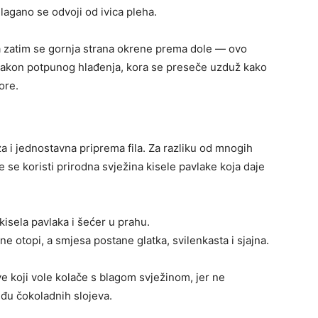
lagano se odvoji od ivica pleha.
 a zatim se gornja strana okrene prema dole — ovo
Nakon potpunog hlađenja, kora se preseče uzduž kako
ore.
a i jednostavna priprema fila. Za razliku od mnogih
dje se koristi prirodna svježina kisele pavlake koja daje
kisela pavlaka i šećer u prahu.
e otopi, a smjesa postane glatka, svilenkasta i sjajna.
sve koji vole kolače s blagom svježinom, jer ne
đu čokoladnih slojeva.