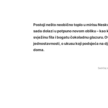
Postoji nešto neobično toplo u mirisu Neskvi
sada dolazi u potpuno novom obliku – kao kr
svježinu fila i bogatu čokoladnu glazuru. O
jednostavnosti, o ukusu koji podsjeća na dj
doma.
Sadržaj 