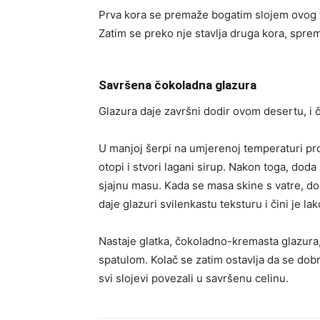
Prva kora se premaže bogatim slojem ovog fi
Zatim se preko nje stavlja druga kora, spremn
Savršena čokoladna glazura
Glazura daje završni dodir ovom desertu, i č
U manjoj šerpi na umjerenoj temperaturi pro
otopi i stvori lagani sirup. Nakon toga, doda
sjajnu masu. Kada se masa skine s vatre, do
daje glazuri svilenkastu teksturu i čini je l
Nastaje glatka, čokoladno-kremasta glazura, 
spatulom. Kolač se zatim ostavlja da se dobro
svi slojevi povezali u savršenu celinu.