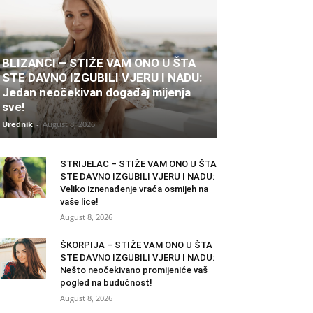
BLIZANCI – STIŽE VAM ONO U ŠTA
STE DAVNO IZGUBILI VJERU I NADU:
Jedan neočekivan događaj mijenja
sve!
Urednik
-
August 8, 2026
STRIJELAC – STIŽE VAM ONO U ŠTA
STE DAVNO IZGUBILI VJERU I NADU:
Veliko iznenađenje vraća osmijeh na
vaše lice!
August 8, 2026
ŠKORPIJA – STIŽE VAM ONO U ŠTA
STE DAVNO IZGUBILI VJERU I NADU:
Nešto neočekivano promijeniće vaš
pogled na budućnost!
August 8, 2026