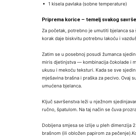
1 kisela pavlaka (sobne temperature)
Priprema korice – temelj svakog savrš
Za početak, potrebno je umutiti bjelanca sa
korak daje biskvitu potrebnu lakoću i vazdu
Zatim se u posebnoj posudi žumanca sjedine
miris djetinjstva — kombinacija čokolade i m
ukusu i mekoću teksturi. Kada se sve sjedi
mješavina brašna i praška za pecivo. Ovaj suv
umućena bjelanca.
Ključ savršenstva leži u nježnom sjedinjavan
ručno, špatulom. Na taj način se čuva proz
Dobijena smjesa se izlije u pleh dimenzija 
brašnom (ili obložen papirom za pečenje).Ko