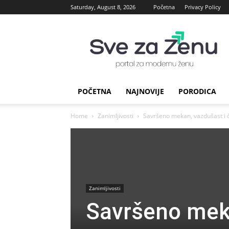
Saturday, August 8, 2026
Početna
Privacy Policy
sve
za
Zenu
POČETNA
NAJNOVIJE
PORODICA
Home
Zanimljivosti
Savršeno mekan, vazdušast i 
Zanimljivosti
Savršeno meka