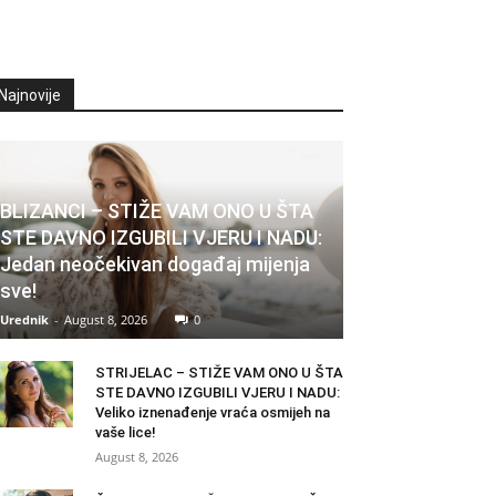
Najnovije
BLIZANCI – STIŽE VAM ONO U ŠTA
STE DAVNO IZGUBILI VJERU I NADU:
Jedan neočekivan događaj mijenja
sve!
Urednik
-
August 8, 2026
0
STRIJELAC – STIŽE VAM ONO U ŠTA
STE DAVNO IZGUBILI VJERU I NADU:
Veliko iznenađenje vraća osmijeh na
vaše lice!
August 8, 2026