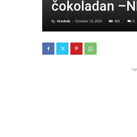
čokoladan –N
By
Urednik
-
October 13, 2025
905
0
Ogl