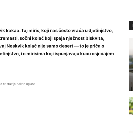
k kakaa. Taj miris, koji nas često vraća u djetinjstvo,
emasti, sočni kolač koji spaja nježnost biskvita,
vaj Neskvik kolač nije samo desert — to je priča o
etinjstvo, i o mirisima koji ispunjavaju kuću osjećajem
se nastavlja nakon oglasa