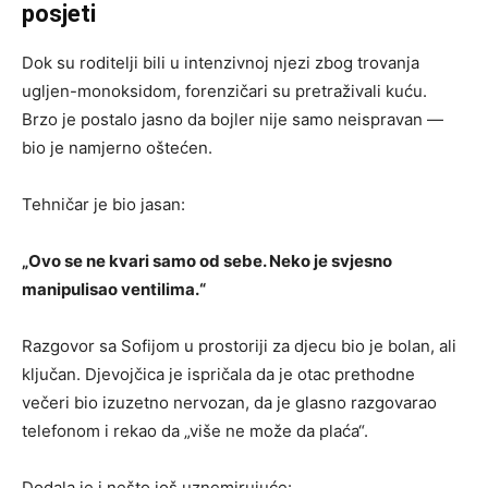
posjeti
Dok su roditelji bili u intenzivnoj njezi zbog trovanja
ugljen-monoksidom, forenzičari su pretraživali kuću.
Brzo je postalo jasno da bojler nije samo neispravan —
bio je namjerno oštećen.
Tehničar je bio jasan:
„Ovo se ne kvari samo od sebe. Neko je svjesno
manipulisao ventilima.“
Razgovor sa Sofijom u prostoriji za djecu bio je bolan, ali
ključan. Djevojčica je ispričala da je otac prethodne
večeri bio izuzetno nervozan, da je glasno razgovarao
telefonom i rekao da „više ne može da plaća“.
Dodala je i nešto još uznemirujuće: