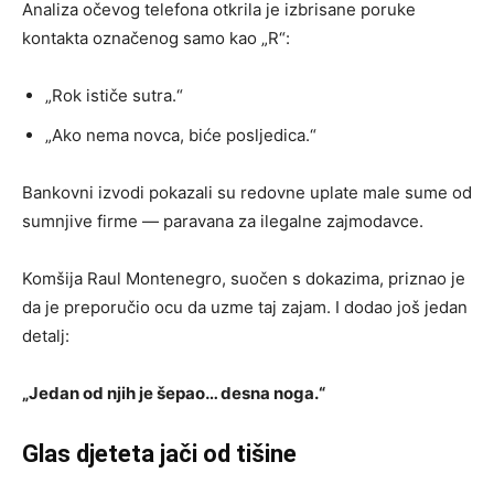
Analiza očevog telefona otkrila je izbrisane poruke
kontakta označenog samo kao „R“:
„Rok ističe sutra.“
„Ako nema novca, biće posljedica.“
Bankovni izvodi pokazali su redovne uplate male sume od
sumnjive firme — paravana za ilegalne zajmodavce.
Komšija Raul Montenegro, suočen s dokazima, priznao je
da je preporučio ocu da uzme taj zajam. I dodao još jedan
detalj:
„Jedan od njih je šepao… desna noga.“
Glas djeteta jači od tišine