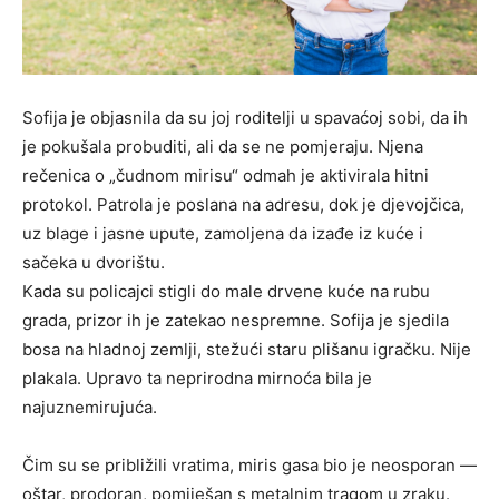
Sofija je objasnila da su joj roditelji u spavaćoj sobi, da ih
je pokušala probuditi, ali da se ne pomjeraju. Njena
rečenica o „čudnom mirisu“ odmah je aktivirala hitni
protokol. Patrola je poslana na adresu, dok je djevojčica,
uz blage i jasne upute, zamoljena da izađe iz kuće i
sačeka u dvorištu.
Kada su policajci stigli do male drvene kuće na rubu
grada, prizor ih je zatekao nespremne. Sofija je sjedila
bosa na hladnoj zemlji, stežući staru plišanu igračku. Nije
plakala. Upravo ta neprirodna mirnoća bila je
najuznemirujuća.
Čim su se približili vratima, miris gasa bio je neosporan —
oštar, prodoran, pomiješan s metalnim tragom u zraku.