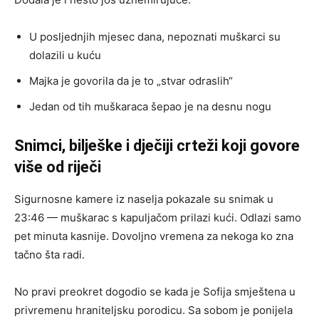
U posljednjih mjesec dana, nepoznati muškarci su
dolazili u kuću
Majka je govorila da je to „stvar odraslih“
Jedan od tih muškaraca šepao je na desnu nogu
Snimci, bilješke i dječiji crteži koji govore
više od riječi
Sigurnosne kamere iz naselja pokazale su snimak u
23:46 — muškarac s kapuljačom prilazi kući. Odlazi samo
pet minuta kasnije. Dovoljno vremena za nekoga ko zna
tačno šta radi.
No pravi preokret dogodio se kada je Sofija smještena u
privremenu hraniteljsku porodicu. Sa sobom je ponijela