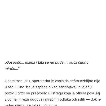
„Gospođo… mama i tata se ne bude… i kuća čudno
miriše…“
U tom trenutku, operaterka je znala da nešto ozbiljno nije
u redu. Ono što je započelo kao zabrinjavajući dječiji
poziv, ubrzo se pretvorilo u istragu koja je otkrila pokušaj
zločina, mrežu dugova i mračnih odluka odraslih — dok je
jedno dijete postalo ključ istine.