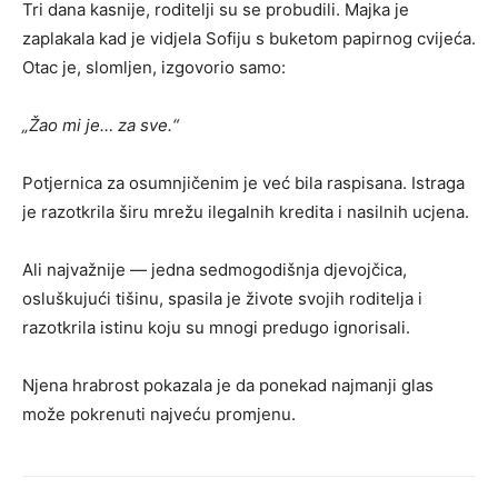
Tri dana kasnije, roditelji su se probudili. Majka je
zaplakala kad je vidjela Sofiju s buketom papirnog cvijeća.
Otac je, slomljen, izgovorio samo:
„Žao mi je… za sve.“
Potjernica za osumnjičenim je već bila raspisana. Istraga
je razotkrila širu mrežu ilegalnih kredita i nasilnih ucjena.
Ali najvažnije — jedna sedmogodišnja djevojčica,
osluškujući tišinu, spasila je živote svojih roditelja i
razotkrila istinu koju su mnogi predugo ignorisali.
Njena hrabrost pokazala je da ponekad najmanji glas
može pokrenuti najveću promjenu.