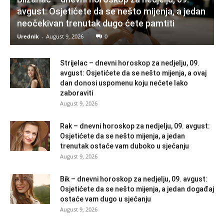
avgust: Osjetićete da se nešto mijenja, a jedan
neočekivan trenutak dugo ćete pamtiti
Urednik
-
August 9, 2026
0
Strijelac – dnevni horoskop za nedjelju, 09.
avgust: Osjetićete da se nešto mijenja, a ovaj
dan donosi uspomenu koju nećete lako
zaboraviti
August 9, 2026
Rak – dnevni horoskop za nedjelju, 09. avgust:
Osjetićete da se nešto mijenja, a jedan
trenutak ostaće vam duboko u sjećanju
August 9, 2026
Bik – dnevni horoskop za nedjelju, 09. avgust:
Osjetićete da se nešto mijenja, a jedan događaj
ostaće vam dugo u sjećanju
August 9, 2026