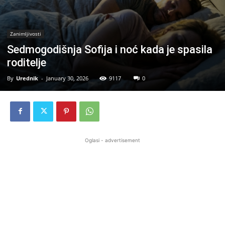
Zanimljivosti
Sedmogodišnja Sofija i noć kada je spasila
roditelje
By
Urednik
-
January 30, 2026
9117
0
Oglasi - advertisement