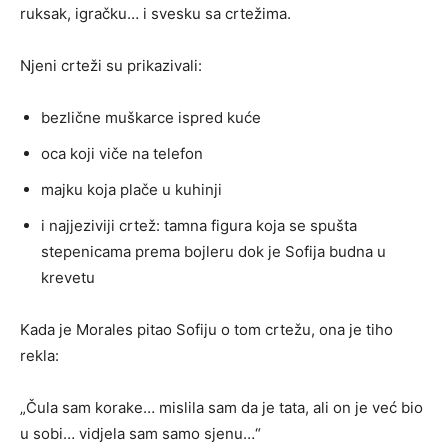
ruksak, igračku… i svesku sa crtežima.
Njeni crteži su prikazivali:
bezlične muškarce ispred kuće
oca koji viče na telefon
majku koja plače u kuhinji
i najjeziviji crtež: tamna figura koja se spušta
stepenicama prema bojleru dok je Sofija budna u
krevetu
Kada je Morales pitao Sofiju o tom crtežu, ona je tiho
rekla:
„Čula sam korake… mislila sam da je tata, ali on je već bio
u sobi… vidjela sam samo sjenu…“