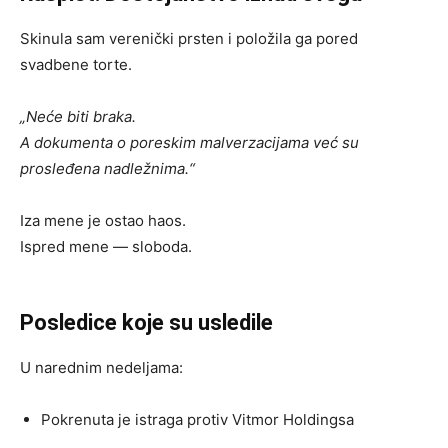
Skinula sam verenički prsten i položila ga pored
svadbene torte.
„Neće biti braka.
A dokumenta o poreskim malverzacijama već su
prosleđena nadležnima.“
Iza mene je ostao haos.
Ispred mene — sloboda.
Posledice koje su usledile
U narednim nedeljama:
Pokrenuta je istraga protiv Vitmor Holdingsa