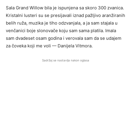
Sala Grand Willow bila je ispunjena sa skoro 300 zvanica.
Kristalni lusteri su se presijavali iznad pažljivo aranžiranih
belih ruža, muzika je tiho odzvanjala, a ja sam stajala u
venčanici boje slonovače koju sam sama platila. Imala
sam dvadeset osam godina i verovala sam da se udajem
za čoveka koji me voli — Danijela Vitmora.
Sadržaj se nastavlja nakon oglasa