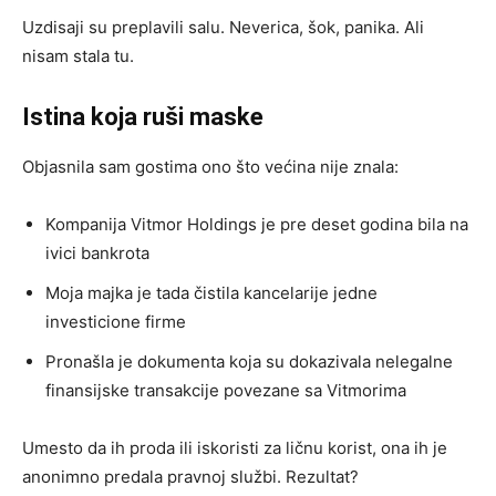
Uzdisaji su preplavili salu. Neverica, šok, panika. Ali
nisam stala tu.
Istina koja ruši maske
Objasnila sam gostima ono što većina nije znala:
Kompanija Vitmor Holdings je pre deset godina bila na
ivici bankrota
Moja majka je tada čistila kancelarije jedne
investicione firme
Pronašla je dokumenta koja su dokazivala nelegalne
finansijske transakcije povezane sa Vitmorima
Umesto da ih proda ili iskoristi za ličnu korist, ona ih je
anonimno predala pravnoj službi. Rezultat?