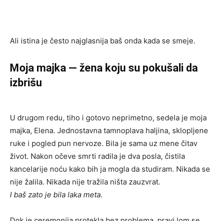
Ali istina je često najglasnija baš onda kada se smeje.
Moja majka — žena koju su pokušali da
izbrišu
U drugom redu, tiho i gotovo neprimetno, sedela je moja
majka, Elena. Jednostavna tamnoplava haljina, sklopljene
ruke i pogled pun nervoze. Bila je sama uz mene čitav
život. Nakon očeve smrti radila je dva posla, čistila
kancelarije noću kako bih ja mogla da studiram. Nikada se
nije žalila. Nikada nije tražila ništa zauzvrat.
I baš zato je bila laka meta.
Dok je ceremonija protekla bez problema, pravi lom se