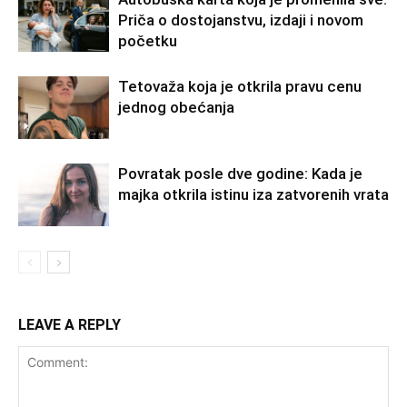
Priča o dostojanstvu, izdaji i novom
početku
Tetovaža koja je otkrila pravu cenu
jednog obećanja
Povratak posle dve godine: Kada je
majka otkrila istinu iza zatvorenih vrata
LEAVE A REPLY