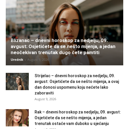
Blizanac – dnevni horoskop za nedjelju, 09.
avgust: Osjetićete da se nešto mijenja, a jedan
neočekivan trenutak dugo ćete pamtiti
Urednik
-
August 9, 2026
Strijelac – dnevni horoskop za nedjelju, 09.
avgust: Osjetićete da se nešto mijenja, a ovaj
dan donosi uspomenu koju nećete lako
zaboraviti
August 9, 2026
Rak – dnevni horoskop za nedjelju, 09. avgust:
Osjetićete da se nešto mijenja, a jedan
trenutak ostaće vam duboko u sjećanju