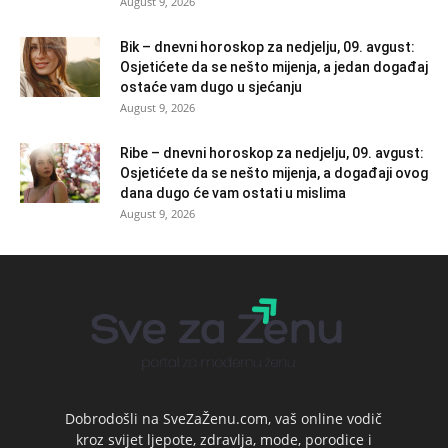
August 9, 2026
Bik – dnevni horoskop za nedjelju, 09. avgust:
Osjetićete da se nešto mijenja, a jedan događaj
ostaće vam dugo u sjećanju
August 9, 2026
Ribe – dnevni horoskop za nedjelju, 09. avgust:
Osjetićete da se nešto mijenja, a događaji ovog
dana dugo će vam ostati u mislima
August 9, 2026
Dobrodošli na SveZaŽenu.com, vaš online vodič
kroz svijet ljepote, zdravlja, mode, porodice i