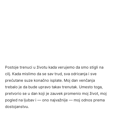
Postoje trenuci u životu kada verujemo da smo stigli na
cilj. Kada mislimo da se sav trud, sva odricanja i sve
prećutane suze konačno isplate. Moj dan venčanja
trebalo je da bude upravo takav trenutak. Umesto toga,
pretvorio se u dan koji je zauvek promenio moj život, moj
pogled na ljubav i — ono najvažnije — moj odnos prema
dostojanstvu.