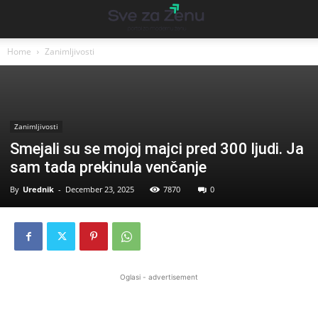
Home
Zanimljivosti
Zanimljivosti
Smejali su se mojoj majci pred 300 ljudi. Ja
sam tada prekinula venčanje
By
Urednik
-
December 23, 2025
7870
0
Oglasi - advertisement