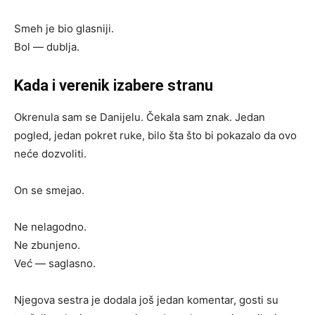
Smeh je bio glasniji.
Bol — dublja.
Kada i verenik izabere stranu
Okrenula sam se Danijelu. Čekala sam znak. Jedan
pogled, jedan pokret ruke, bilo šta što bi pokazalo da ovo
neće dozvoliti.
On se smejao.
Ne nelagodno.
Ne zbunjeno.
Već — saglasno.
Njegova sestra je dodala još jedan komentar, gosti su