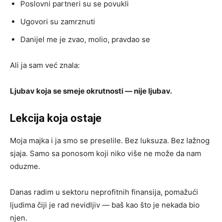
Poslovni partneri su se povukli
Ugovori su zamrznuti
Danijel me je zvao, molio, pravdao se
Ali ja sam već znala:
Ljubav koja se smeje okrutnosti — nije ljubav.
Lekcija koja ostaje
Moja majka i ja smo se preselile. Bez luksuza. Bez lažnog
sjaja. Samo sa ponosom koji niko više ne može da nam
oduzme.
Danas radim u sektoru neprofitnih finansija, pomažući
ljudima čiji je rad nevidljiv — baš kao što je nekada bio
njen.