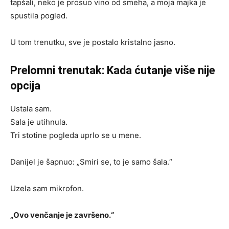
tapšali, neko je prosuo vino od smeha, a moja majka je
spustila pogled.
U tom trenutku, sve je postalo kristalno jasno.
Prelomni trenutak: Kada ćutanje više nije
opcija
Ustala sam.
Sala je utihnula.
Tri stotine pogleda uprlo se u mene.
Danijel je šapnuo: „Smiri se, to je samo šala.“
Uzela sam mikrofon.
„Ovo venčanje je završeno.“