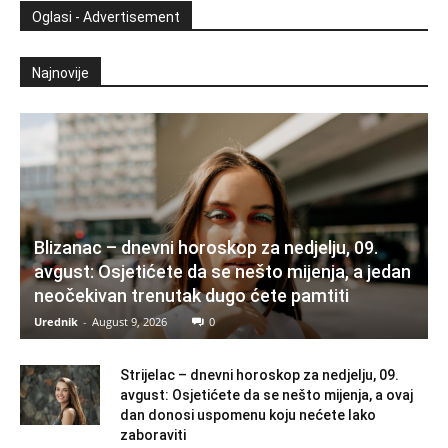
Oglasi - Advertisement
Najnovije
Blizanac – dnevni horoskop za nedjelju, 09.
avgust: Osjetićete da se nešto mijenja, a jedan
neočekivan trenutak dugo ćete pamtiti
Urednik
-
August 9, 2026
0
Strijelac – dnevni horoskop za nedjelju, 09.
avgust: Osjetićete da se nešto mijenja, a ovaj
dan donosi uspomenu koju nećete lako
zaboraviti