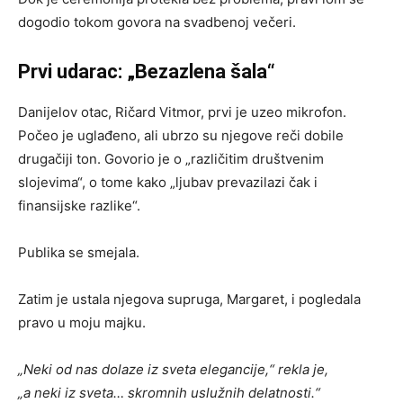
dogodio tokom govora na svadbenoj večeri.
Prvi udarac: „Bezazlena šala“
Danijelov otac, Ričard Vitmor, prvi je uzeo mikrofon.
Počeo je uglađeno, ali ubrzo su njegove reči dobile
drugačiji ton. Govorio je o „različitim društvenim
slojevima“, o tome kako „ljubav prevazilazi čak i
finansijske razlike“.
Publika se smejala.
Zatim je ustala njegova supruga, Margaret, i pogledala
pravo u moju majku.
„Neki od nas dolaze iz sveta elegancije,“ rekla je,
„a neki iz sveta… skromnih uslužnih delatnosti.“