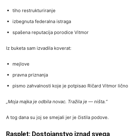
tiho restrukturiranje
izbegnuta federalna istraga
spašena reputacija porodice Vitmor
Iz buketa sam izvadila koverat:
mejlove
pravna priznanja
pismo zahvalnosti koje je potpisao Ričard Vitmor lično
„Moja majka je odbila novac. Tražila je — ništa.“
A tog dana su joj se smejali jer je čistila podove.
Rasplet: Dostojanstvo iznad svega