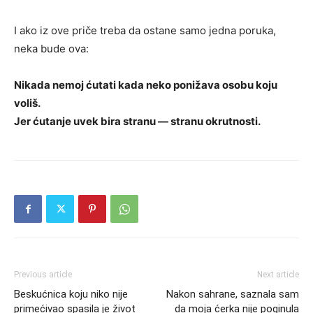
I ako iz ove priče treba da ostane samo jedna poruka,
neka bude ova:
Nikada nemoj ćutati kada neko ponižava osobu koju
voliš.
Jer ćutanje uvek bira stranu — stranu okrutnosti.
Previous article
Next article
Beskućnica koju niko nije
Nakon sahrane, saznala sam
primećivao spasila je život
da moja ćerka nije poginula