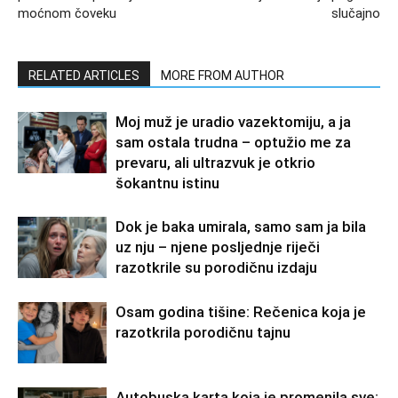
moćnom čoveku
slučajno
RELATED ARTICLES
MORE FROM AUTHOR
Moj muž je uradio vazektomiju, a ja
sam ostala trudna – optužio me za
prevaru, ali ultrazvuk je otkrio
šokantnu istinu
Dok je baka umirala, samo sam ja bila
uz nju – njene posljednje riječi
razotkrile su porodičnu izdaju
Osam godina tišine: Rečenica koja je
razotkrila porodičnu tajnu
Autobuska karta koja je promenila sve: