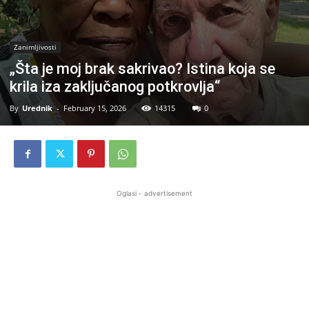
Zanimljivosti
„Šta je moj brak sakrivao? Istina koja se
krila iza zaključanog potkrovlja“
By
Urednik
-
February 15, 2026
14315
0
Oglasi - advertisement