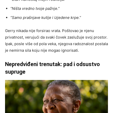
“Ništa vredno tvoje pažnje.”
“Samo prašnjave kutije i izjedene krpe.”
Gerry nikada nije forsirao vrata. Poštovao je njenu
privatnost, verujući da svaki čovek zaslužuje svoj prostor.
Ipak, posle više od pola veka, njegova radoznalost postala
je nemirna sila koju nije mogao ignorisati.
Nepredviđeni trenutak: pad i odsustvo
supruge