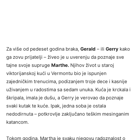
Za više od pedeset godina braka,
Gerald
– ili
Gerry
kako
ga zovu prijatelji – živeo je u uverenju da poznaje sve
tajne svoje supruge
Marthе.
Njihov život u staroj
viktorijanskoj kući u Vermontu bio je ispunjen
zajedničkim trenucima, podizanjem troje dece i kasnije
uživanjem u radostima sa sedam unuka. Kuća je krckala i
škripala, imala je dušu, a Gerry je verovao da poznaje
svaki kutak te kuće. Ipak, jedna soba je ostala
nedodirnuta – potkrovlje zaključano teškim mesinganim
katancom.
Tokom godina, Martha je svaku njegovu radoznalost o