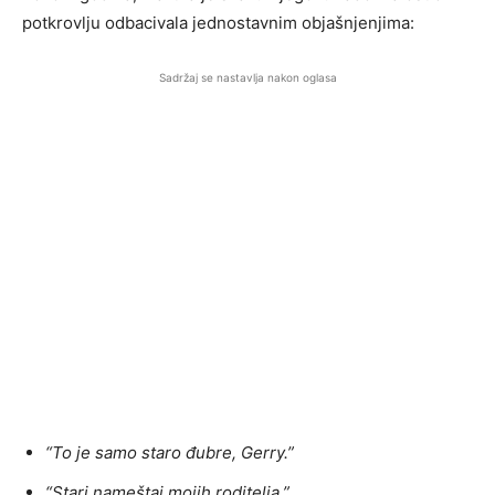
potkrovlju odbacivala jednostavnim objašnjenjima:
Sadržaj se nastavlja nakon oglasa
“To je samo staro đubre, Gerry.”
“Stari nameštaj mojih roditelja.”