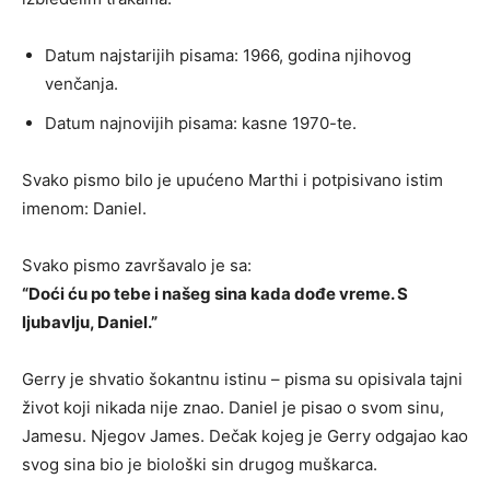
Datum najstarijih pisama: 1966, godina njihovog
venčanja.
Datum najnovijih pisama: kasne 1970-te.
Svako pismo bilo je upućeno Marthi i potpisivano istim
imenom: Daniel.
Svako pismo završavalo je sa:
“Doći ću po tebe i našeg sina kada dođe vreme. S
ljubavlju, Daniel.”
Gerry je shvatio šokantnu istinu – pisma su opisivala tajni
život koji nikada nije znao. Daniel je pisao o svom sinu,
Jamesu. Njegov James. Dečak kojeg je Gerry odgajao kao
svog sina bio je biološki sin drugog muškarca.