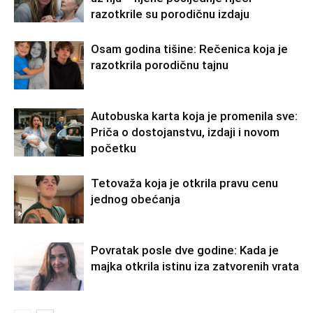
razotkrile su porodičnu izdaju
Osam godina tišine: Rečenica koja je
razotkrila porodičnu tajnu
Autobuska karta koja je promenila sve:
Priča o dostojanstvu, izdaji i novom
početku
Tetovaža koja je otkrila pravu cenu
jednog obećanja
Povratak posle dve godine: Kada je
majka otkrila istinu iza zatvorenih vrata