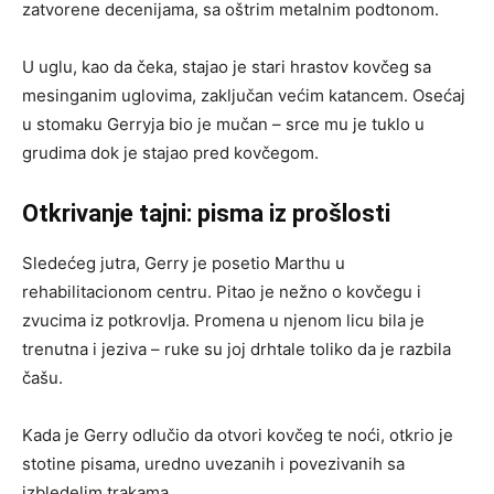
zatvorene decenijama, sa oštrim metalnim podtonom.
U uglu, kao da čeka, stajao je stari hrastov kovčeg sa
mesinganim uglovima, zaključan većim katancem. Osećaj
u stomaku Gerryja bio je mučan – srce mu je tuklo u
grudima dok je stajao pred kovčegom.
Otkrivanje tajni: pisma iz prošlosti
Sledećeg jutra, Gerry je posetio Marthu u
rehabilitacionom centru. Pitao je nežno o kovčegu i
zvucima iz potkrovlja. Promena u njenom licu bila je
trenutna i jeziva – ruke su joj drhtale toliko da je razbila
čašu.
Kada je Gerry odlučio da otvori kovčeg te noći, otkrio je
stotine pisama, uredno uvezanih i povezivanih sa
izbledelim trakama.