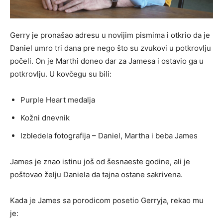
Gerry je pronašao adresu u novijim pismima i otkrio da je
Daniel umro tri dana pre nego što su zvukovi u potkrovlju
počeli. On je Marthi doneo dar za Jamesa i ostavio ga u
potkrovlju. U kovčegu su bili:
Purple Heart medalja
Kožni dnevnik
Izbledela fotografija – Daniel, Martha i beba James
James je znao istinu još od šesnaeste godine, ali je
poštovao želju Daniela da tajna ostane sakrivena.
Kada je James sa porodicom posetio Gerryja, rekao mu
je: