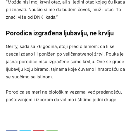
“Možda nisi moj krvni otac, ali si jedini otac kojeg ću ikada
priznavati. Naučio si me da budem čovek, muž i otac. To
znači više od DNK ikada.”
Porodica izgrađena ljubavlju, ne krvlju
Gerry, sada sa 76 godina, stoji pred dilemom: da li se
oseća izdano ili ponižen po veličanstvenoj žrtvi. Pouka je
jasna: porodice nisu izgrađene samo krvlju. One se grade
ljubavlju koju biramo, tajnama koje čuvamo i hrabrošću da
se suočimo sa istinom.
Porodica se meri ne biološkim vezama, već predanošću,
poštovanjem i izborom da volimo i štitimo jedni druge.