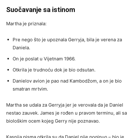
Suočavanje sa istinom
Martha je priznala:
Pre nego što je upoznala Gerryja, bila je verena za
Daniela.
On je poslat u Vijetnam 1966.
Otkrila je trudnoću dok je bio odsutan.
Danielov avion je pao nad Kambodžom, a on je bio
smatran mrtvim.
Martha se udala za Gerryja jer je verovala da je Daniel
nestao zauvek. James je rođen u pravom terminu, ali sa
biološkim ocem kojeg Gerry nije poznavao.
Kasnija pisma otkrila su da Daniel nije poginuo – bio je