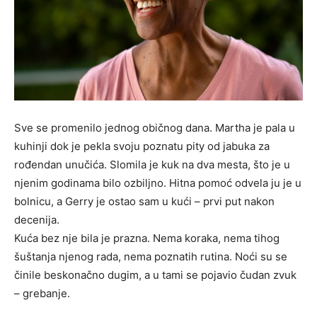
Sve se promenilo jednog običnog dana. Martha je pala u
kuhinji dok je pekla svoju poznatu pitу od jabuka za
rođendan unučića. Slomila je kuk na dva mesta, što je u
njenim godinama bilo ozbiljno. Hitna pomoć odvela ju je u
bolnicu, a Gerry je ostao sam u kući – prvi put nakon
decenija.
Kuća bez nje bila je prazna. Nema koraka, nema tihog
šuštanja njenog rada, nema poznatih rutina. Noći su se
činile beskonačno dugim, a u tami se pojavio čudan zvuk
– grebanje.