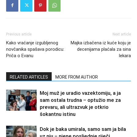
Previous article
Next article
Kako vraćanje izgubljenog
Majka izbačena iz kuće koju je
novčanika spašava porodicu:
decenijama plaćala za sina
Priča o Evanu
lekara
RELATED ARTICLES
MORE FROM AUTHOR
Moj muž je uradio vazektomiju, a ja
sam ostala trudna – optužio me za
prevaru, ali ultrazvuk je otkrio
šokantnu istinu
Dok je baka umirala, samo sam ja bila
uz nju – njene posljednje riječi