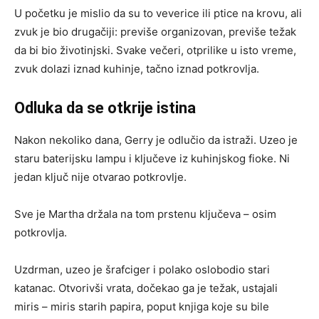
U početku je mislio da su to veverice ili ptice na krovu, ali
zvuk je bio drugačiji: previše organizovan, previše težak
da bi bio životinjski. Svake večeri, otprilike u isto vreme,
zvuk dolazi iznad kuhinje, tačno iznad potkrovlja.
Odluka da se otkrije istina
Nakon nekoliko dana, Gerry je odlučio da istraži. Uzeo je
staru baterijsku lampu i ključeve iz kuhinjskog fioke. Ni
jedan ključ nije otvarao potkrovlje.
Sve je Martha držala na tom prstenu ključeva – osim
potkrovlja.
Uzdrman, uzeo je šrafciger i polako oslobodio stari
katanac. Otvorivši vrata, dočekao ga je težak, ustajali
miris – miris starih papira, poput knjiga koje su bile