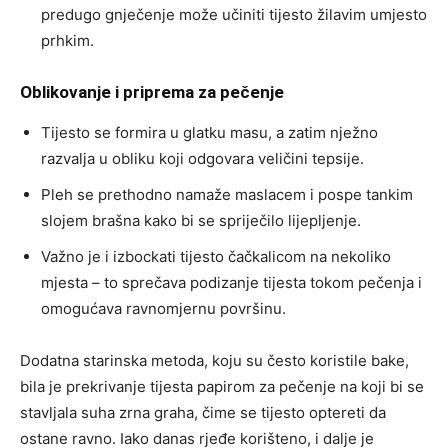
predugo gnječenje može učiniti tijesto žilavim umjesto
prhkim.
Oblikovanje i priprema za pečenje
Tijesto se formira u glatku masu, a zatim nježno
razvalja u obliku koji odgovara veličini tepsije.
Pleh se prethodno namaže maslacem i pospe tankim
slojem brašna kako bi se spriječilo lijepljenje.
Važno je i izbockati tijesto čačkalicom na nekoliko
mjesta – to sprečava podizanje tijesta tokom pečenja i
omogućava ravnomjernu površinu.
Dodatna starinska metoda, koju su često koristile bake,
bila je prekrivanje tijesta papirom za pečenje na koji bi se
stavljala suha zrna graha, čime se tijesto optereti da
ostane ravno. Iako danas rjeđe korišteno, i dalje je