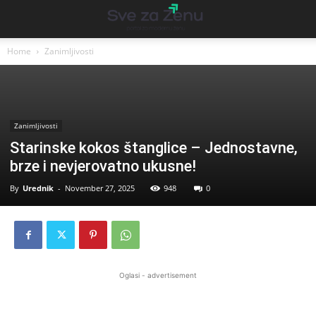
Home
Zanimljivosti
Zanimljivosti
Starinske kokos štanglice – Jednostavne,
brze i nevjerovatno ukusne!
By
Urednik
-
November 27, 2025
948
0
Oglasi - advertisement