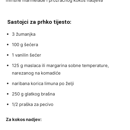
mirisne marmelade i prozračnog kokos nadjeva
Sastojci za prhko tijesto:
3 žumanjka
100 g šećera
1 vanilin šećer
125 g maslaca ili margarina sobne temperature,
narezanog na komadiće
naribana korica limuna po želji
250 g glatkog brašna
1/2 praška za pecivo
Za kokos nadjev: