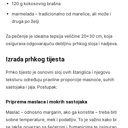
120 g kokosovog brašna
marmelada – tradicionalno od marelice, ali može i
druga po želji
Za pečenje je idealna tepsija veličine 20×30 cm, koja
osigurava odgovarajuću debljinu prhkog sloja i nadjeva.
Izrada prhkog tijesta
Prhko tijesto je osnovni sloj ovih štanglica i njegovu
teksturu određuju pravilne proporcije masnoće, suhih
sastojaka i jaja. Postupak:
Priprema maslaca i mokrih sastojaka
Maslac – odnosno margarin, ako ga koristite – treba biti
sobne temperature, mek i podatljiv. To je važno kako bi
se lakše povezao sa šećerom i žumanjcima te osigurao